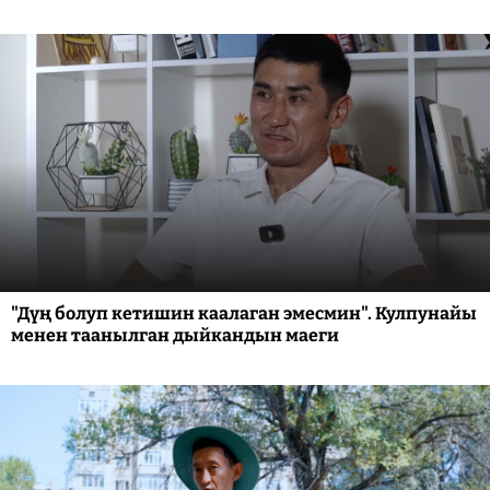
"Дүң болуп кетишин каалаган эмесмин". Кулпунайы
менен таанылган дыйкандын маеги