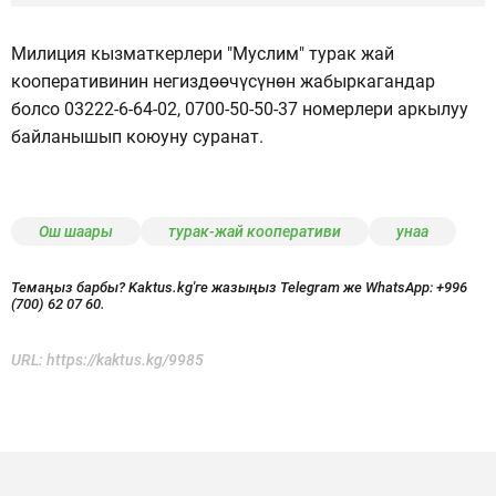
Милиция кызматкерлери "Муслим" турак жай
кооперативинин негиздөөчүсүнөн жабыркагандар
болсо 03222-6-64-02, 0700-50-50-37 номерлери аркылуу
байланышып коюуну суранат.
Ош шаары
турак-жай кооперативи
унаа
Темаңыз барбы? Kaktus.kg'ге жазыңыз Telegram же WhatsApp:
+996
(700) 62 07 60.
URL:
https://kaktus.kg/9985