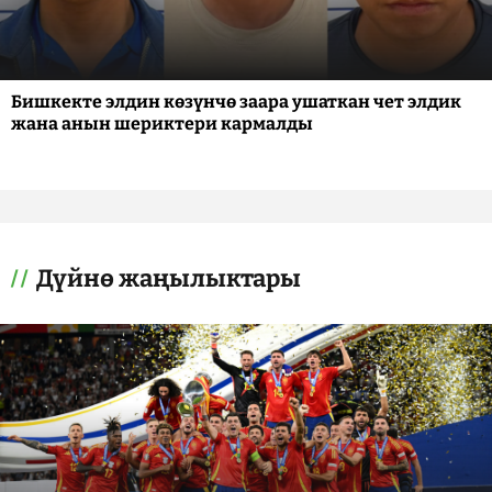
Бишкекте элдин көзүнчө заара ушаткан чет элдик
жана анын шериктери кармалды
Дүйнө жаңылыктары