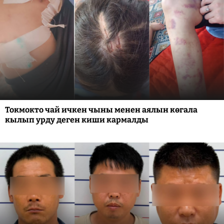
Токмокто чай ичкен чыны менен аялын көгала
кылып урду деген киши кармалды