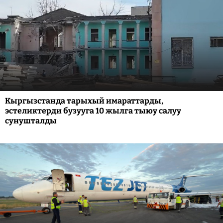
Кыргызстанда тарыхый имараттарды,
эстеликтерди бузууга 10 жылга тыюу салуу
сунушталды