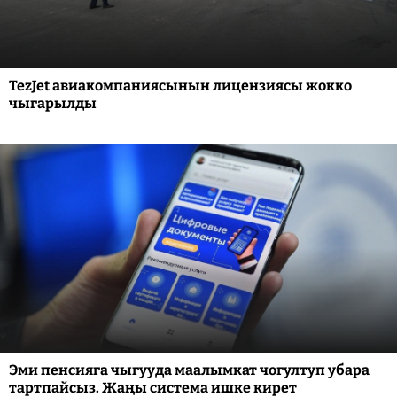
TezJet авиакомпаниясынын лицензиясы жокко
чыгарылды
Эми пенсияга чыгууда маалымкат чогултуп убара
тартпайсыз. Жаңы система ишке кирет