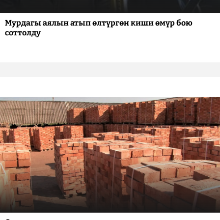
Мурдагы аялын атып өлтүргөн киши өмүр бою
соттолду