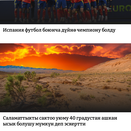
Испания футбол боюнча дүйнө чемпиону болду
Саламаттыкты сактоо уюму 40 градустан ашкан
ысык болушу мүмкүн деп эскертти