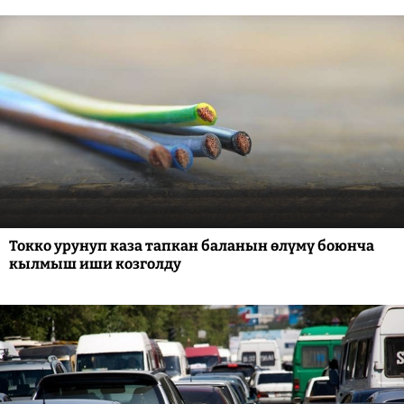
Токко урунуп каза тапкан баланын өлүмү боюнча
кылмыш иши козголду