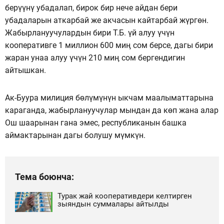
берүүнү убадалап, бирок бир нече айдан бери
убадаларын аткарбай же акчасын кайтарбай жүргөн.
Жабырлануучулардын бири Т.Б. үй алуу үчүн
кооперативге 1 миллион 600 миӊ сом берсе, дагы бири
жаран унаа алуу үчүн 210 миӊ сом бергендигин
айтышкан.
Ак-Буура милиция бөлүмүнүн ыкчам маалыматтарына
караганда, жабырлануучулар мындан да көп жана алар
Ош шаарынан гана эмес, республиканын башка
аймактарынан дагы болушу мүмкүн.
Тема боюнча:
Турак жай кооперативдери келтирген
зыяндын суммалары айтылды