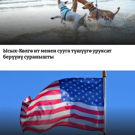
Ысык-Көлгө ит менен сууга түшүүгө уруксат
берүүнү суранышты