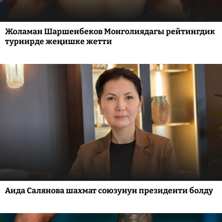
Жоламан Шаршенбеков Монголиядагы рейтингдик
турнирде жеңишке жетти
Аида Салянова шахмат союзунун президенти болду