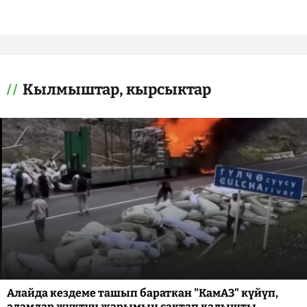
Кылмыштар, кырсыктар
Алайда кездеме ташып бараткан "КамАЗ" күйүп,
адамдар жүктүн жарымын сактап калышты