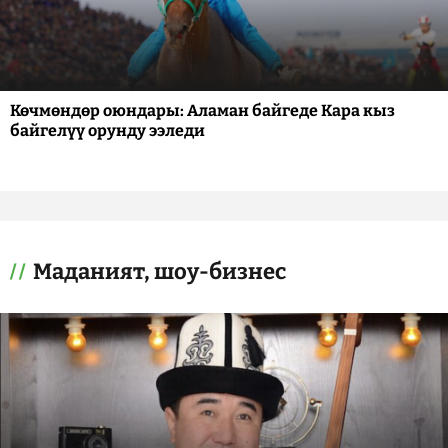
Көчмөндөр оюндары: Аламан байгеде Кара кыз
байгелүү орунду ээледи
Маданият, шоу-бизнес