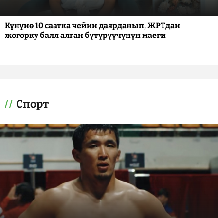
Күнүнө 10 саатка чейин даярданып, ЖРТдан
жогорку балл алган бүтүрүүчүнүн маеги
Спорт