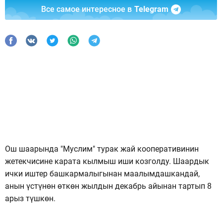
Все самое интересное в
Telegram
Ош шаарында "Муслим" турак жай кооперативинин
жетекчисине карата кылмыш иши козголду. Шаардык
ички иштер башкармалыгынан маалымдашкандай,
анын үстүнөн өткөн жылдын декабрь айынан тартып 8
арыз түшкөн.