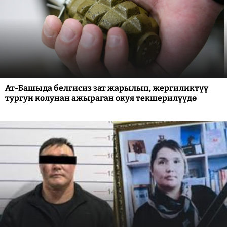
Ат-Башыда белгисиз зат жарылып, жергиликтүү
тургун колунан ажыраган окуя текшерилүүдө