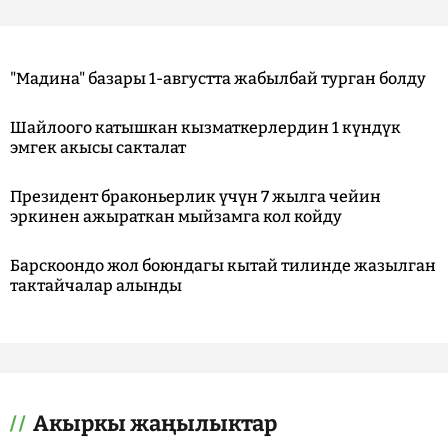
"Мадина" базары 1-августта жабылбай турган болду
Шайлоого катышкан кызматкерлердин 1 күндүк
эмгек акысы сакталат
Президент браконьерлик үчүн 7 жылга чейин
эркинен ажыраткан мыйзамга кол койду
Барскоондо жол боюндагы кытай тилинде жазылган
тактайчалар алынды
Акыркы жаңылыктар