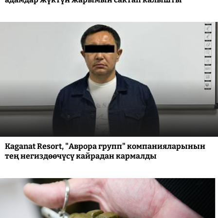
Kaganat Resort, "Аврора групп" компанияларынын
тең негиздөөчүсү кайрадан кармалды