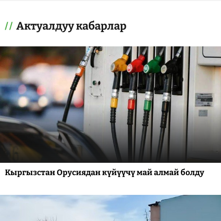
Актуалдуу кабарлар
Кыргызстан Орусиядан күйүүчү май алмай болду