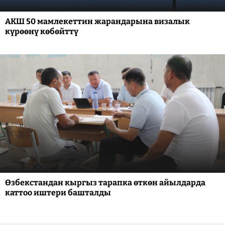
АКШ 50 мамлекеттин жарандарына визалык
күрөөнү көбөйттү
Өзбекстандан кыргыз тарапка өткөн айылдарда
каттоо иштери башталды