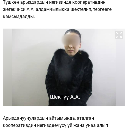
Түшкөн арыздардын негизинде кооперативдин
жетекчиси А.А. алдамчылыкка шектелип, тергөөгө
камсыздалды.
Арыздануучулардын айтымында, аталган
кооперативдин негиздөөчүсү үй жана унаа алып