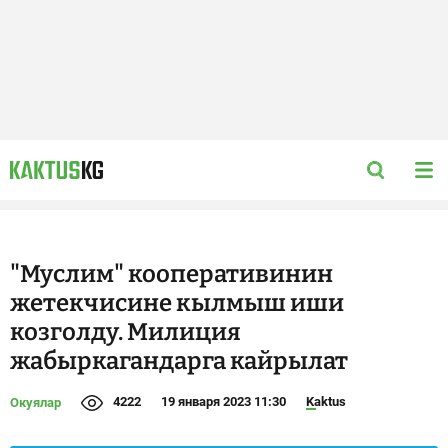
"Муслим" кооперативинин
жетекчисине кылмыш иши
козголду. Милиция
жабыркагандарга кайрылат
4222
19 января 2023 11:30
Kaktus
Окуялар