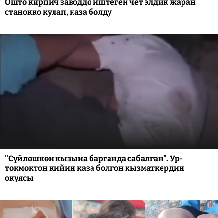
Ошто кирпич заводдо иштеген чет элдик жаран
станокко кулап, каза болду
"Сүйлөшкөн кызына барганда сабалган". Ур-
токмоктон кийин каза болгон кызматкердин
окуясы