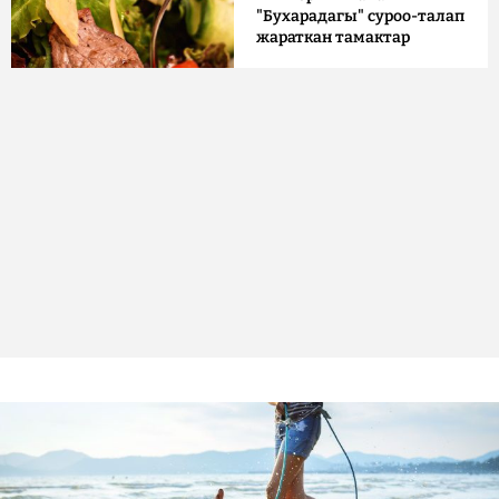
"Бухарадагы" суроо-талап
жараткан тамактар