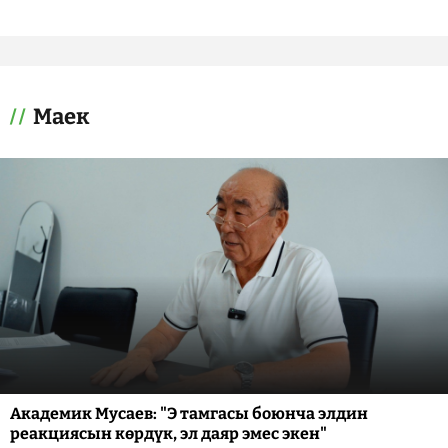
Маек
Академик Мусаев: "Э тамгасы боюнча элдин
реакциясын көрдүк, эл даяр эмес экен"