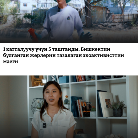
1 катталуучу үчүн 5 таштанды. Бишкектин
булганган жерлерин тазалаган экоактивисттин
маеги