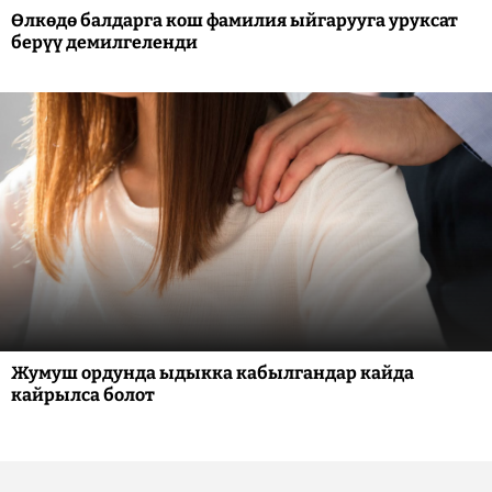
Өлкөдө балдарга кош фамилия ыйгарууга уруксат
берүү демилгеленди
Жумуш ордунда ыдыкка кабылгандар кайда
кайрылса болот