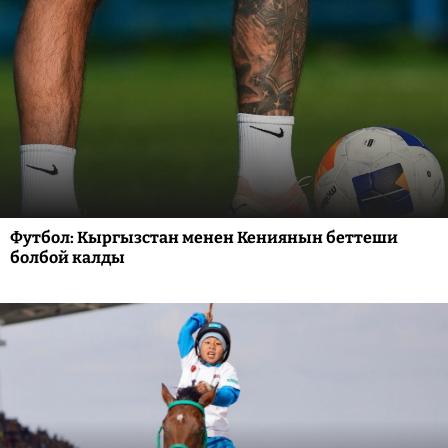
Футбол: Кыргызстан менен Кениянын беттеши
болбой калды