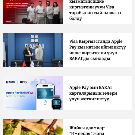
кызматын ишке
киргизгени үчүн Visa
тарабынан сыйлыкка ээ
болду
Visa Кыргызстанда Apple
Pay кызматын ийгиликтүү
ишке киргизгени үчүн
BAKAI'ды сыйлады
Apple Pay эми BAKAI
карталарынын ээлери
үчүн жеткиликтүү
Жайкы даамдар:
"Империя" жана