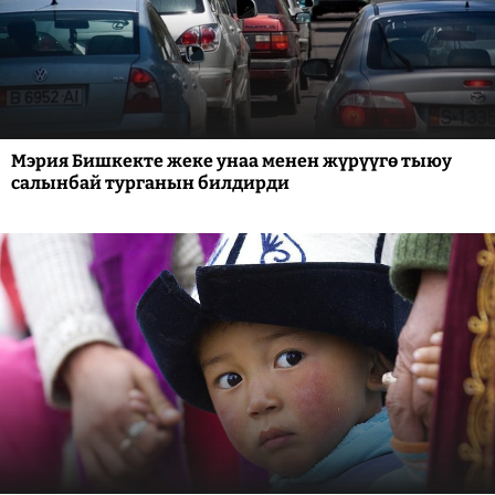
Мэрия Бишкекте жеке унаа менен жүрүүгө тыюу
салынбай турганын билдирди