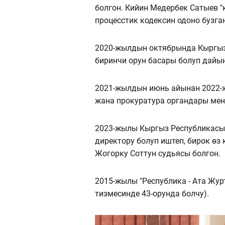
болгон. Кийин Медербек Сатыев
процесстик кодексин одоно бузг
2020-жылдын октябрында Кыргыз
биринчи орун басары болуп дайы
2021-жылдын июнь айынан 2022-
жана прокуратура органдары мен
2023-жылы Кыргыз Республикасы
директору болуп иштеп, бирок өз
Жогорку Соттун судьясы болгон.
2015-жылы "Республика - Ата Жу
тизмесинде 43-орунда болчу).