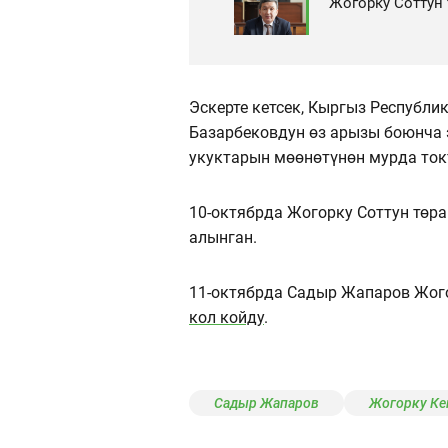
Жогорку Соттун 
Эскерте кетсек, Кыргыз Республ
Базарбековдун өз арызы боюнча
укуктарын мөөнөтүнөн мурда то
10-октябрда Жогорку Соттун төр
алынган.
11-октябрда Садыр Жапаров Жог
кол койду
.
Садыр Жапаров
Жогорку К