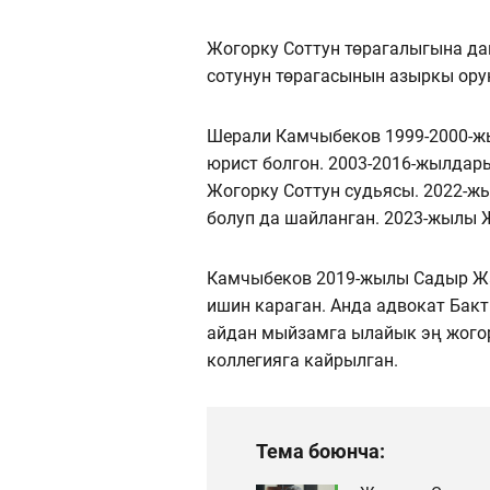
Жогорку Соттун төрагалыгына да
сотунун төрагасынын азыркы ору
Шерали Камчыбеков 1999-2000-ж
юрист болгон. 2003-2016-жылдар
Жогорку Соттун судьясы. 2022-
болуп да шайланган. 2023-жылы 
Камчыбеков 2019-жылы Садыр Жа
ишин караган. Анда адвокат Бак
айдан мыйзамга ылайык эң жогор
коллегияга кайрылган.
Тема боюнча: