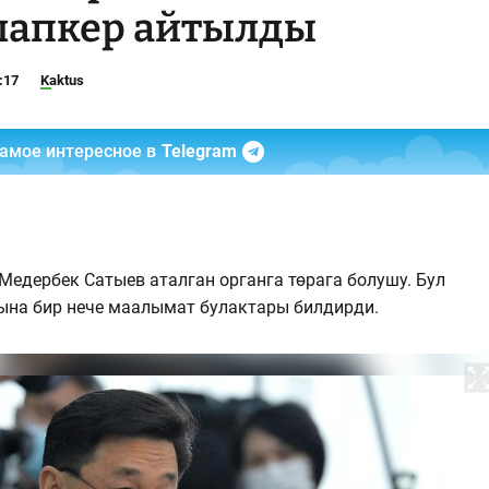
лапкер айтылды
:17
Kaktus
самое интересное в
Telegram
едербек Сатыев аталган органга төрага болушу. Бул
на бир нече маалымат булактары билдирди.