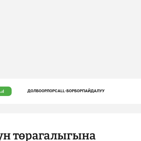
ДОЛБООРЛОР
CALL-БОРБОР
ПАЙДАЛУУ
ун төрагалыгына