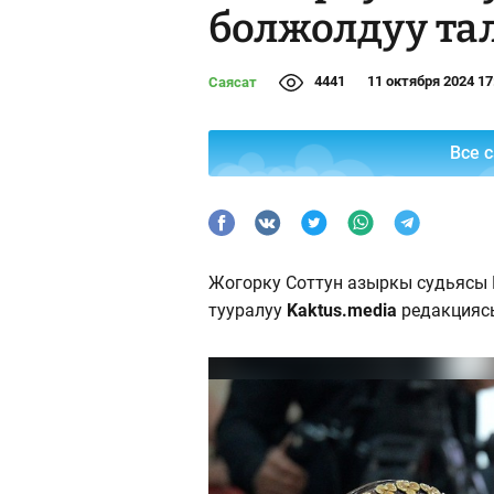
болжолдуу та
4441
11 октября 2024 17
Саясат
Все 
Жогорку Соттун азыркы судьясы М
тууралуу
Kaktus.media
редакциясы