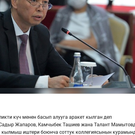
икти күч менен басып алууга аракет кылган деп
Садыр Жапаров, Камчыбек Ташиев жана Талант Мамытов
н кылмыш иштери боюнча соттук коллегиясынын курамын