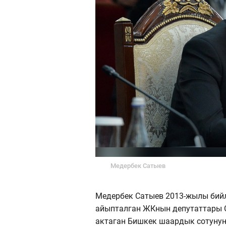
Медербек Сатыев
Медербек Сатыев 2013-жылы бийл
айыпталган ЖКнын депутаттары 
актаган Бишкек шаардык сотуну