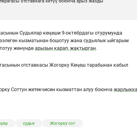
төрагасы отставкага кетүү боюнча арыз жазды
икасынын Судьялар кеңеши 9-октябрдагы отурумунда
 ээлеген кызматынан бошотуу жана судьялык ыйгарым
ктотуу жөнүндө
арызын карап, жактырган
.
агасынын отставкасы Жогорку Кеңеш тарабынан кабыл
орку Соттун жетекчисин кызматтан алуу боюнча
жарлыкк
еңеш
судья
Жогорку сот