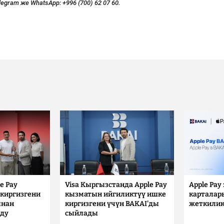
legram же WhatsApp:
+996 (700) 62 07 60.
e Pay
Visa Кыргызстанда Apple Pay
Apple Pay
киргизгени
кызматын ийгиликтүү ишке
карталар
ынан
киргизгени үчүн BAKAI'ды
жеткилик
лду
сыйлады