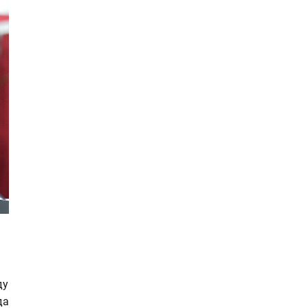
ду
да