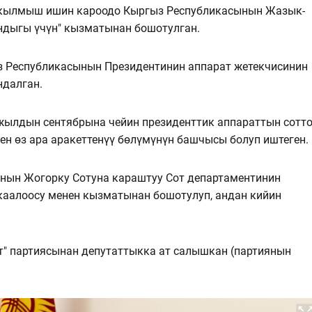
 "кылмыш ишин кароодо Кыргыз Республикасынын Жазык-
андыгы үчүн" кызматынан бошотулган.
 Республикасынын Президентинин аппарат жетекчисинин
ндалган.
жылдын сентябрына чейин президенттик аппараттын сотт
ен өз ара аракеттенүү бөлүмүнүн башчысы болуп иштеген.
нын Жогорку Сотуна караштуу Сот департаментинин
 каалоосу менен кызматынан бошотулуп, андан кийин
рт" партиясынан депутаттыкка ат салышкан (партиянын