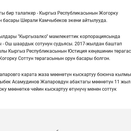
гы бир талапкер - Кыргыз Республикасынын Жогорку
н басары Шерали Камчыбеков экени айтылууда.
ылдары "Кыргызалко" мамлекеттик корпорациясында
ы - Ош шаардык сотунун судьясы. 2017-жылдан баштап
жылы Кыргыз Республикасынын Юстиция кеңешинин төрага
Жогорку Соттун төрагасынын орун басары болгон.
паровго карата жаза мөөнөтүн кыскартуу боюнча кылм
тыбек Асамудинов Жапаровдун абактагы мөөнөтүн 11 жыл
ку мөөнөткө чейин кыскартуу өтүнүчү менен соттук