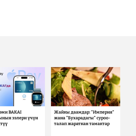
 эми BAKAI
Жайкы даамдар: "Империя"
ынын ээлери үчүн
жана "Бухарадагы" суроо-
түү
талап жараткан тамактар