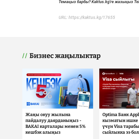
Темаңыз барбы? Kaktus.kg'ге жазыңыз Te
URL:
https://kaktus.kg/17655
Бизнес жаңылыктар
Жаңы окуу жылына
Optima Банк Appl
пайдалуу даярданыңыз -
кызматын ишке 
BAKAI карталары менен 5%
үчүн Visa тараб
кешбэк алыңыз
сыйлыкка ээ бо