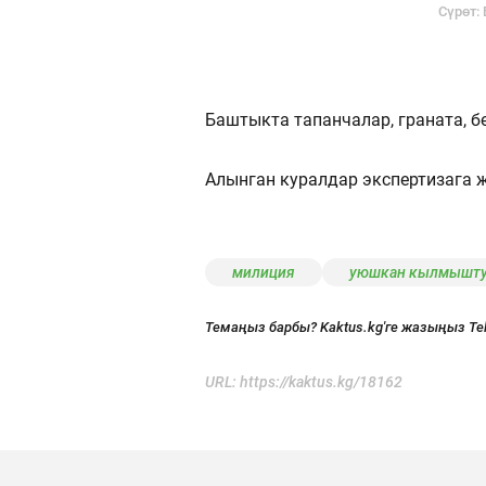
Сүрөт:
Баштыкта ​​тапанчалар, граната,
Алынган куралдар экспертизага ж
милиция
уюшкан кылмышту
Темаңыз барбы? Kaktus.kg'ге жазыңыз Te
URL:
https://kaktus.kg/18162