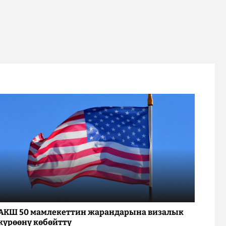
АКШ 50 мамлекеттин жарандарына визалык
күрөөнү көбөйттү