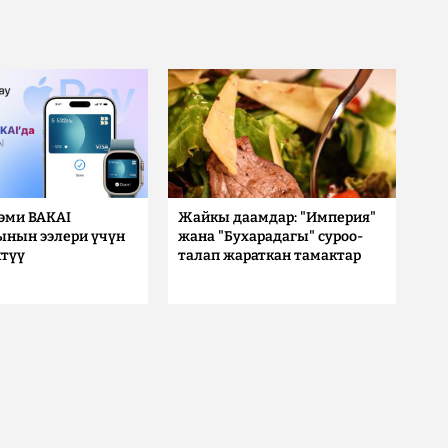
 эми BAKAI
Жайкы даамдар: "Империя"
ынын ээлери үчүн
жана "Бухарадагы" суроо-
түү
талап жараткан тамактар