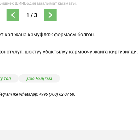
 Бишкек ШИИББдин маалымат кызматы.
1
/
3
 бет кап жана камуфляж формасы болгон.
өнөтүлүп, шектүү убактылуу кармоочу жайга киргизилди.
у топ
Дөө Чыңгыз
legram же WhatsApp:
+996 (700) 62 07 60.