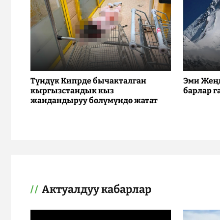
Түндүк Кипрде бычакталган
Эми Жең
кыргызстандык кыз
барлар г
жандандыруу бөлүмүндө жатат
Актуалдуу кабарлар