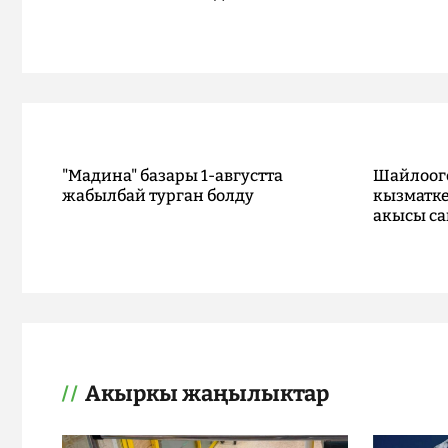
"Мадина" базары 1-августта
Шайлоог
жабылбай турган болду
кызматке
акысы са
Акыркы жаңылыктар