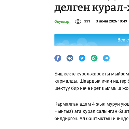
делген курал
331
3 июля 2026 10:49
Окуялар
Все 
Бишкекте курал-жаракты мыйзамс
кармалды. Шаардык ички иштер
шектүү бир нече ирет кылмыш жо
Кармалган адам 4 жыл мурун ую
Чынгыз) ага курал салынган баш
билдирген. Ал баштыктын ичиндег