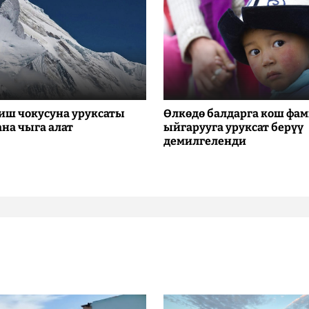
иш чокусуна уруксаты
Өлкөдө балдарга кош фа
ана чыга алат
ыйгарууга уруксат берүү
демилгеленди