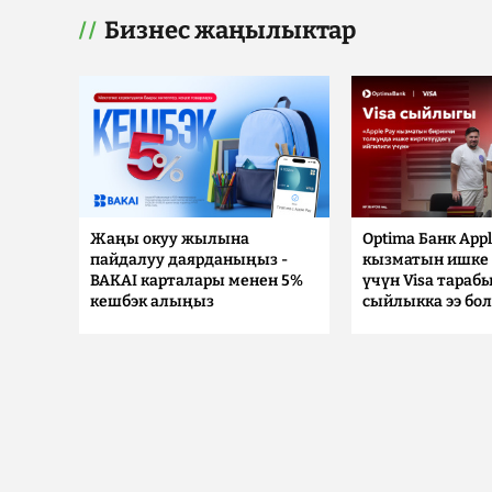
Бизнес жаңылыктар
Жаңы окуу жылына
Optima Банк Appl
пайдалуу даярданыңыз -
кызматын ишке 
BAKAI карталары менен 5%
үчүн Visa тараб
кешбэк алыңыз
сыйлыкка ээ бо