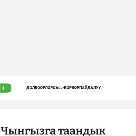
ДОЛБООРЛОР
CALL-БОРБОР
ПАЙДАЛУУ
 Чынгызга таандык