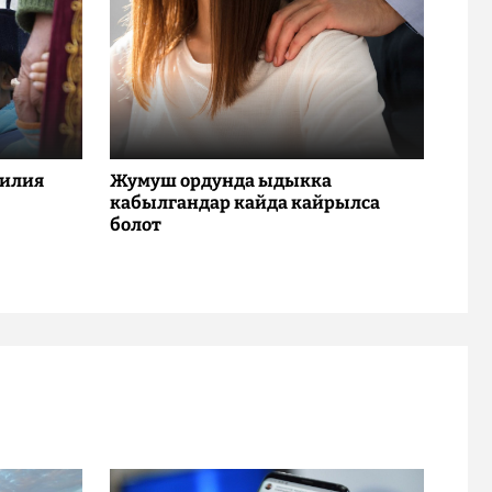
милия
Жумуш ордунда ыдыкка
кабылгандар кайда кайрылса
болот