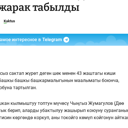
-жарак табылды
Kaktus
самое интересное в
Telegram
ыз сактап жүрөт деген шек менен 43 жаштагы киши
 башкы башкы башкармалыгынын маалыматы боюнча,
обуна тартылган.
шкан кылмыштуу топтун мүчөсү Чыңгыз Жумагулов (Дөө
тык берип, аларды убактылуу жашырып коюуну суранганы
исин көргөндө коркуп, аны токойго көмүп койгонун айтка