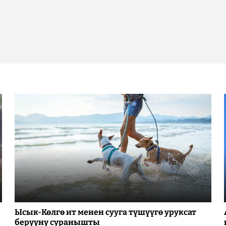
Ысык-Көлгө ит менен сууга түшүүгө уруксат
берүүнү суранышты