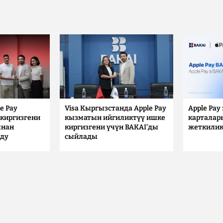
e Pay
Visa Кыргызстанда Apple Pay
Apple Pay
киргизгени
кызматын ийгиликтүү ишке
карталар
ынан
киргизгени үчүн BAKAI'ды
жеткилик
лду
сыйлады