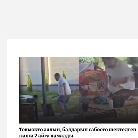
Токмокто аялын, балдарын сабоого шектелген
киши 2 айга камалды