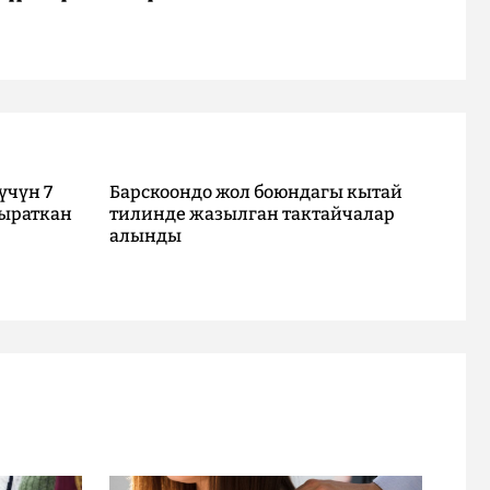
үчүн 7
Барскоондо жол боюндагы кытай
ыраткан
тилинде жазылган тактайчалар
алынды