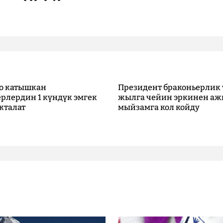
о катышкан
Президент браконьерлик 
рлердин 1 күндүк эмгек
жылга чейин эркинен аж
кталат
мыйзамга кол койду