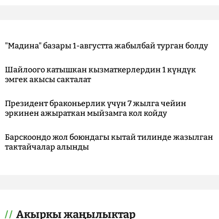
"Мадина" базары 1-августта жабылбай турган болду
Шайлоого катышкан кызматкерлердин 1 күндүк
эмгек акысы сакталат
Президент браконьерлик үчүн 7 жылга чейин
эркинен ажыраткан мыйзамга кол койду
Барскоондо жол боюндагы кытай тилинде жазылган
тактайчалар алынды
Акыркы жаңылыктар