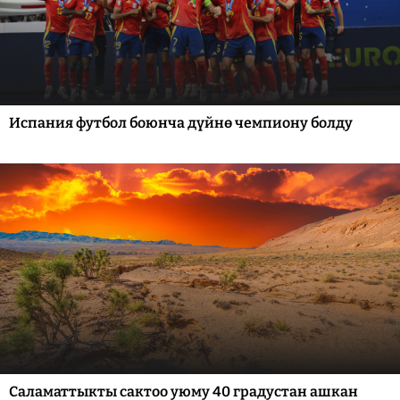
Испания футбол боюнча дүйнө чемпиону болду
Саламаттыкты сактоо уюму 40 градустан ашкан