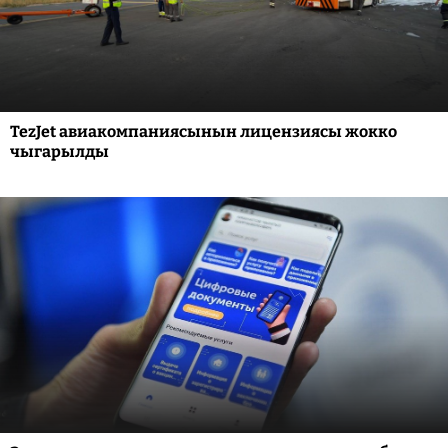
TezJet авиакомпаниясынын лицензиясы жокко
чыгарылды