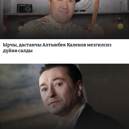
Ырчы, дастанчы Алтынбек Каленов мезгилсиз
дүйнө салды