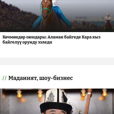
Көчмөндөр оюндары: Аламан байгеде Кара кыз
байгелүү орунду ээледи
Маданият, шоу-бизнес