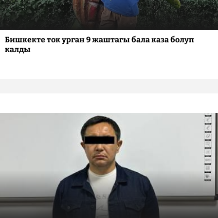
Бишкекте ток урган 9 жаштагы бала каза болуп
калды