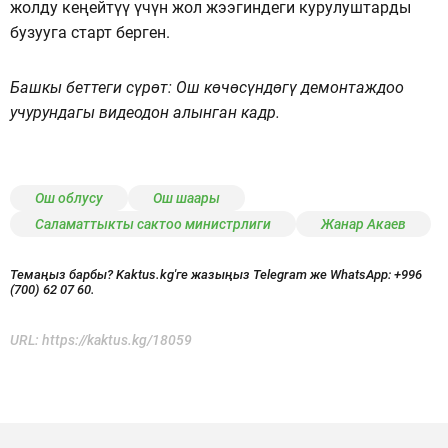
жолду кеңейтүү үчүн жол жээгиндеги курулуштарды
бузууга старт берген.
Башкы беттеги сүрөт: Ош көчөсүндөгү демонтаждоо
учурундагы видеодон алынган кадр.
Ош облусу
Ош шаары
Саламаттыкты сактоо министрлиги
Жанар Акаев
Темаңыз барбы? Kaktus.kg'ге жазыңыз Telegram же WhatsApp:
+996
(700) 62 07 60.
URL:
https://kaktus.kg/18059