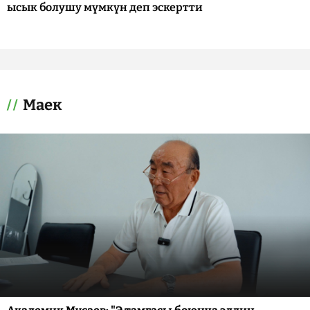
ысык болушу мүмкүн деп эскертти
Маек