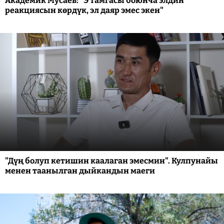
Академик Мусаев: "Э тамгасы боюнча элдин
реакциясын көрдүк, эл даяр эмес экен"
"Дүң болуп кетишин каалаган эмесмин". Кулпунайы
менен таанылган дыйкандын маеги