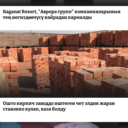
Kaganat Resort, "Аврора групп" компанияларынын
тең негиздөөчүсү кайрадан кармалды
Ошто кирпич заводдо иштеген чет элдик жаран
станокко кулап, каза болду