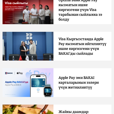
Optima Банк Apple Pay
кызматын ишке
киргизгени үчүн Visa
тарабынан сыйлыкка ээ
болду
Visa Кыргызстанда Apple
Pay кызматын ийгиликтүү
ишке киргизгени үчүн
BAKAI'ды сыйлады
Apple Pay эми BAKAI
карталарынын ээлери
үчүн жеткиликтүү
Жайкы даамдар: