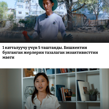
1 катталуучу үчүн 5 таштанды. Бишкектин
булганган жерлерин тазалаган экоактивисттин
маеги