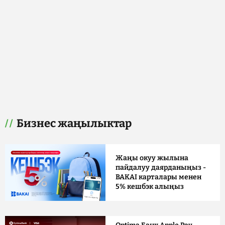
Бизнес жаңылыктар
Жаңы окуу жылына
пайдалуу даярданыңыз -
BAKAI карталары менен
5% кешбэк алыңыз