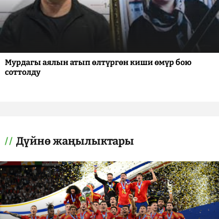
Мурдагы аялын атып өлтүргөн киши өмүр бою
соттолду
Дүйнө жаңылыктары