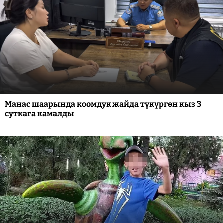
Манас шаарында коомдук жайда түкүргөн кыз 3
суткага камалды