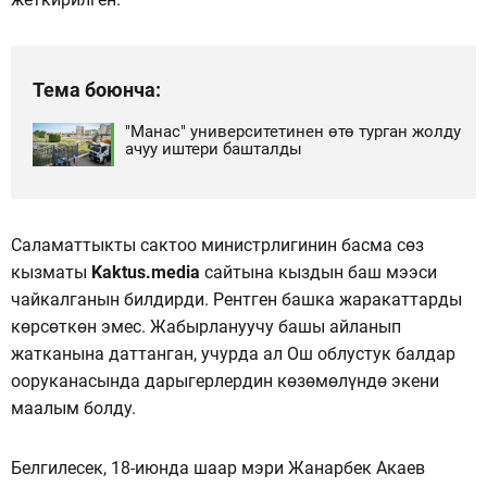
Тема боюнча:
"Манас" университетинен өтө турган жолду
ачуу иштери башталды
Саламаттыкты сактоо министрлигинин басма сөз
кызматы
Kaktus.media
сайтына кыздын баш мээси
чайкалганын билдирди. Рентген башка жаракаттарды
көрсөткөн эмес. Жабырлануучу башы айланып
жатканына даттанган, учурда ал Ош облустук балдар
ооруканасында дарыгерлердин көзөмөлүндө экени
маалым болду.
Белгилесек, 18-июнда шаар мэри Жанарбек Акаев