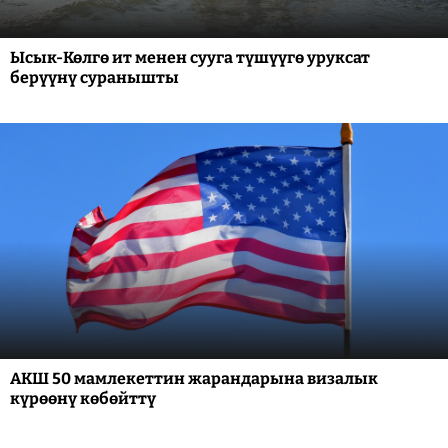
Ысык-Көлгө ит менен сууга түшүүгө уруксат
берүүнү суранышты
АКШ 50 мамлекеттин жарандарына визалык
күрөөнү көбөйттү