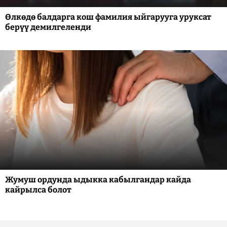
Өлкөдө балдарга кош фамилия ыйгарууга уруксат
берүү демилгеленди
Жумуш ордунда ыдыкка кабылгандар кайда
кайрылса болот