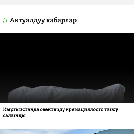
Актуалдуу кабарлар
Кыргызстанда сөөктөрдү кремациялоого тыюу
салынды