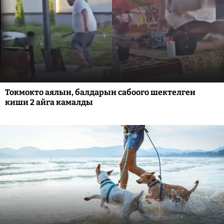
Токмокто аялын, балдарын сабоого шектелген
киши 2 айга камалды