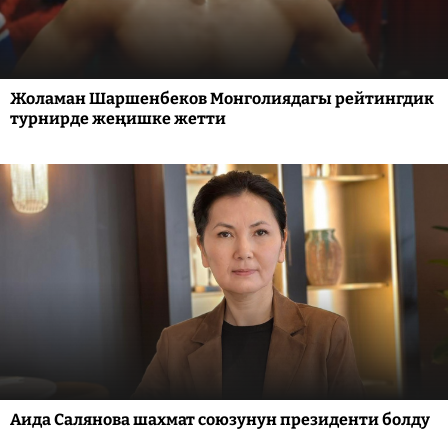
Жоламан Шаршенбеков Монголиядагы рейтингдик
турнирде жеңишке жетти
Аида Салянова шахмат союзунун президенти болду