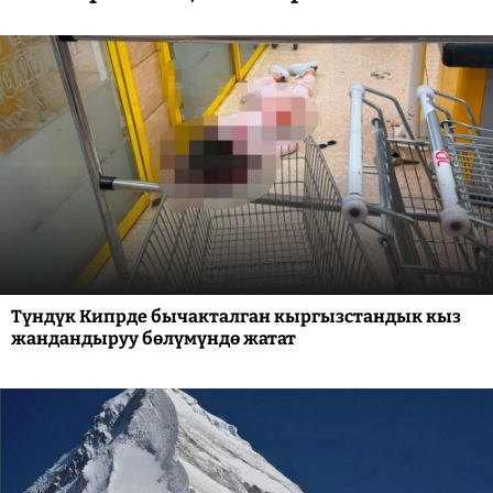
Түндүк Кипрде бычакталган кыргызстандык кыз
жандандыруу бөлүмүндө жатат