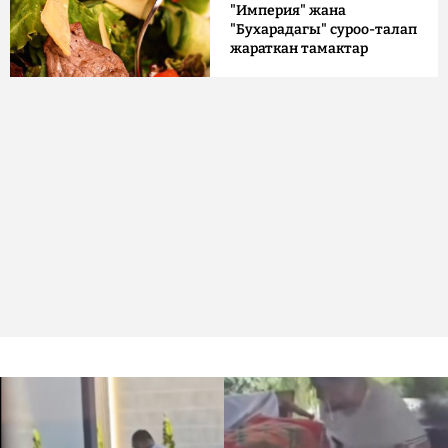
"Империя" жана
"Бухарадагы" суроо-талап
жараткан тамактар