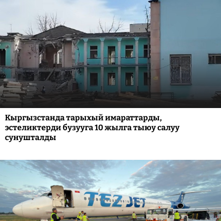
Кыргызстанда тарыхый имараттарды,
эстеликтерди бузууга 10 жылга тыюу салуу
сунушталды