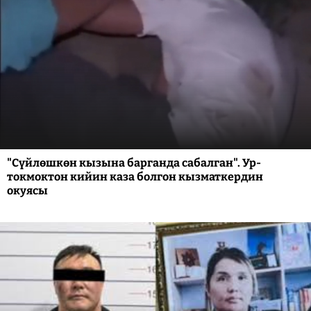
"Сүйлөшкөн кызына барганда сабалган". Ур-
токмоктон кийин каза болгон кызматкердин
окуясы