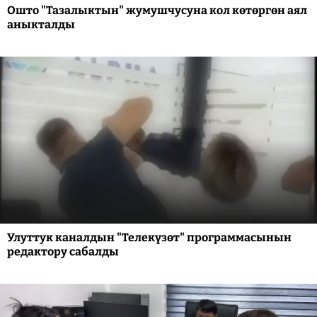
Ошто "Тазалыктын" жумушчусуна кол көтөргөн аял
аныкталды
Улуттук каналдын "Телекүзөт" программасынын
редактору сабалды