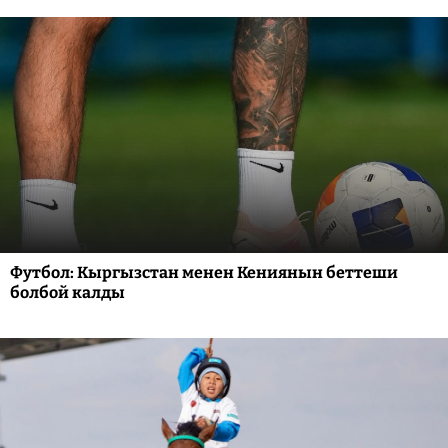
Футбол: Кыргызстан менен Кениянын беттеши
болбой калды