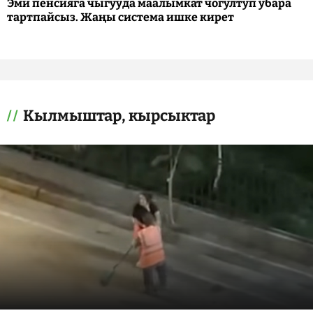
Эми пенсияга чыгууда маалымкат чогултуп убара
тартпайсыз. Жаңы система ишке кирет
Кылмыштар, кырсыктар