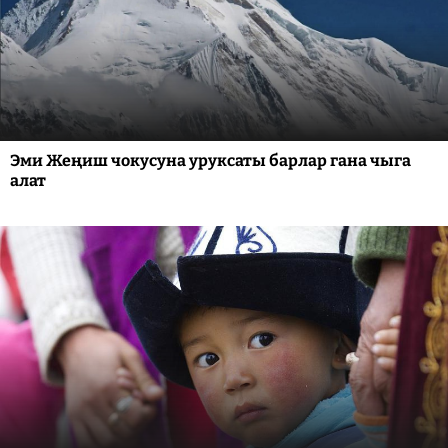
Эми Жеңиш чокусуна уруксаты барлар гана чыга
алат