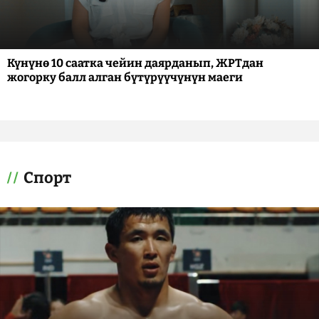
Күнүнө 10 саатка чейин даярданып, ЖРТдан
жогорку балл алган бүтүрүүчүнүн маеги
Спорт