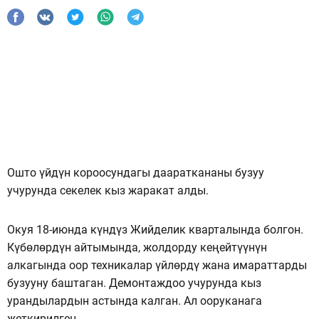
Ошто үйдүн короосундагы даараткананы бузуу
учурунда секелек кыз жаракат алды.
Окуя 18-июнда күндүз Жийделик кварталында болгон.
Күбөлөрдүн айтымында, жолдорду кеңейтүүнүн
алкагында оор техникалар үйлөрдү жана имараттарды
бузууну баштаган. Демонтаждоо учурунда кыз
урандылардын астында калган. Ал ооруканага
жеткирилген.