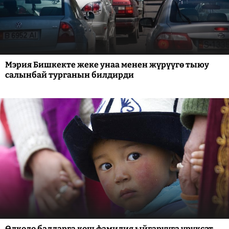
Мэрия Бишкекте жеке унаа менен жүрүүгө тыюу
салынбай турганын билдирди
Өлкөдө балдарга кош фамилия ыйгарууга уруксат