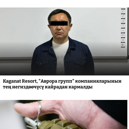
Kaganat Resort, "Аврора групп" компанияларынын
тең негиздөөчүсү кайрадан кармалды