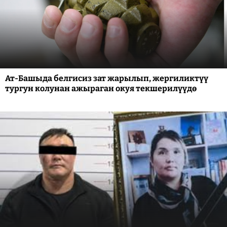
Ат-Башыда белгисиз зат жарылып, жергиликтүү
тургун колунан ажыраган окуя текшерилүүдө