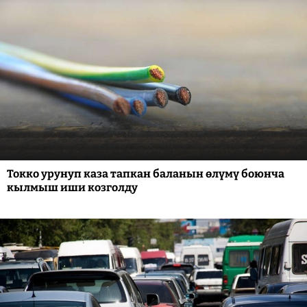
Токко урунуп каза тапкан баланын өлүмү боюнча
кылмыш иши козголду