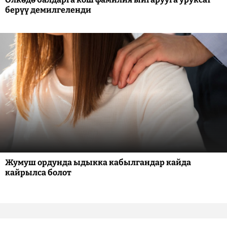
берүү демилгеленди
Жумуш ордунда ыдыкка кабылгандар кайда
кайрылса болот