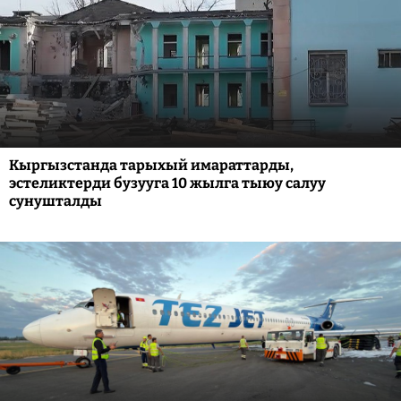
Кыргызстанда тарыхый имараттарды,
эстеликтерди бузууга 10 жылга тыюу салуу
сунушталды