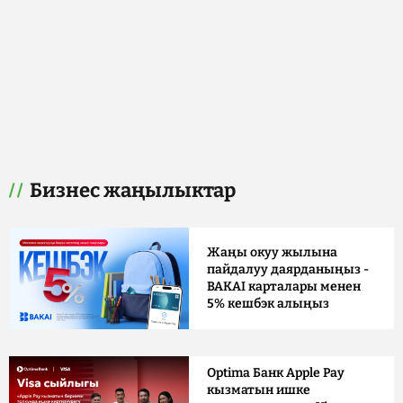
Бизнес жаңылыктар
Жаңы окуу жылына
пайдалуу даярданыңыз -
BAKAI карталары менен
5% кешбэк алыңыз
Optima Банк Apple Pay
кызматын ишке