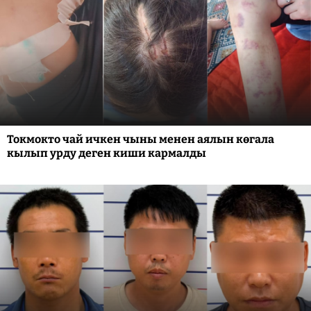
Токмокто чай ичкен чыны менен аялын көгала
кылып урду деген киши кармалды