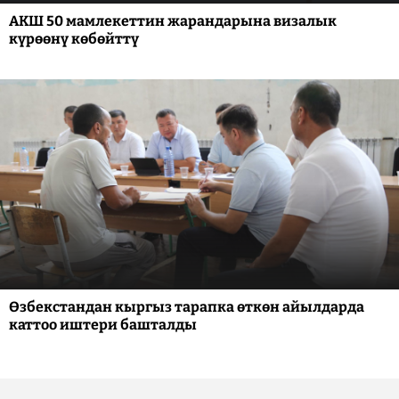
АКШ 50 мамлекеттин жарандарына визалык
күрөөнү көбөйттү
Өзбекстандан кыргыз тарапка өткөн айылдарда
каттоо иштери башталды