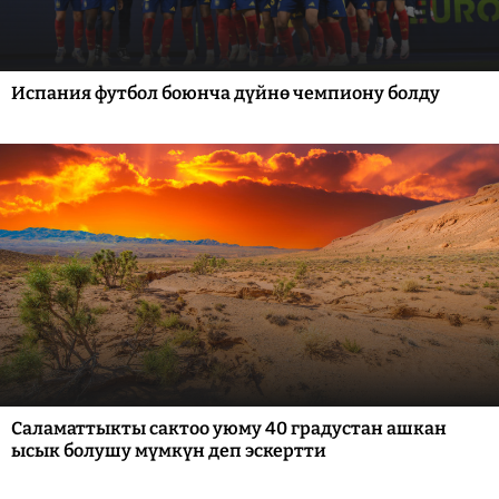
Испания футбол боюнча дүйнө чемпиону болду
Саламаттыкты сактоо уюму 40 градустан ашкан
ысык болушу мүмкүн деп эскертти