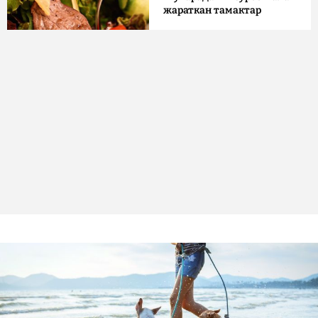
жараткан тамактар