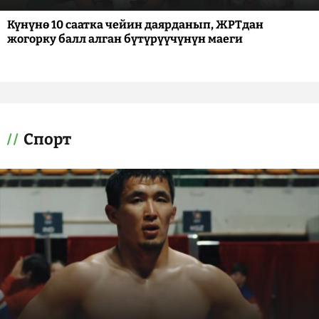
Күнүнө 10 саатка чейин даярданып, ЖРТдан
жогорку балл алган бүтүрүүчүнүн маеги
Спорт