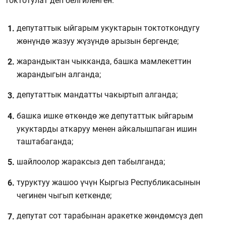
токтотулат деп белгиленген:
депутаттык ыйгарым укуктарын токтоткондугу
жөнүндө жазуу жүзүндө арызын бергенде;
жарандыктан чыкканда, башка мамлекеттин
жарандыгын алганда;
депутаттык мандатты чакыртып алганда;
башка ишке өткөндө же депутаттык ыйгарым
укуктарды аткаруу менен айкалышпаган ишин
таштабаганда;
шайлоолор жараксыз деп табылганда;
туруктуу жашоо үчүн Кыргыз Республикасынын
чегинен чыгып кеткенде;
депутат сот тарабынан аракетке жөндөмсүз деп