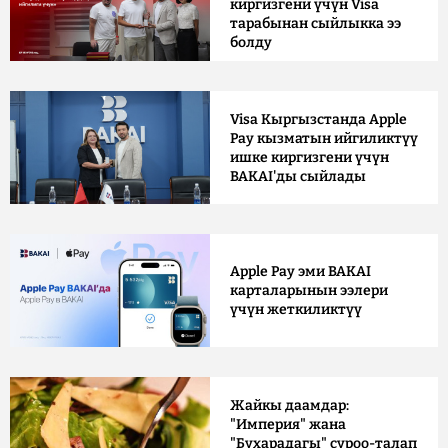
киргизгени үчүн Visa
тарабынан сыйлыкка ээ
болду
Visa Кыргызстанда Apple
Pay кызматын ийгиликтүү
ишке киргизгени үчүн
BAKAI'ды сыйлады
Apple Pay эми BAKAI
карталарынын ээлери
үчүн жеткиликтүү
Жайкы даамдар:
"Империя" жана
"Бухарадагы" суроо-талап