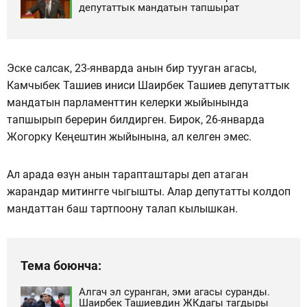
депутаттык мандатын тапшырат
Эске салсак, 23-январда анын бир тууган агасы,
Камчыбек Ташиев иниси Шаирбек Ташиев депутаттык
мандатын парламенттин келерки жыйынында
тапшырып берерин билдирген. Бирок, 26-январда
Жогорку Кеңештин жыйынына, ал келген эмес.
Ал арада өзүн анын тарапташтары деп атаган
жарандар митингге чыгышты. Алар депутатты колдоп
мандаттан баш тартпоону талап кылышкан.
Тема боюнча:
Алгач эл суранган, эми агасы суранды.
Шаирбек Ташиевдин ЖКдагы тагдыры