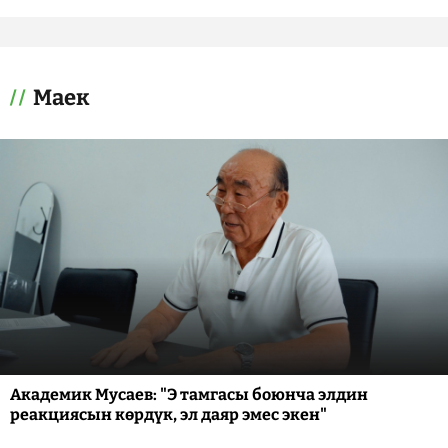
Маек
Академик Мусаев: "Э тамгасы боюнча элдин
реакциясын көрдүк, эл даяр эмес экен"