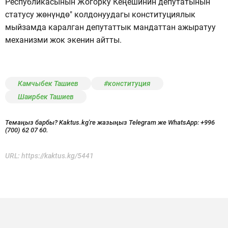
Республикасынын Жогорку Кеңешинин депутатынын
статусу жөнүндө" колдонуудагы конституциялык
мыйзамда каралган депутаттык мандаттан ажыратуу
механизми жок экенин айтты.
Камчыбек Ташиев
#конституция
Шаирбек Ташиев
Темаңыз барбы? Kaktus.kg'ге жазыңыз Telegram же WhatsApp:
+996
(700) 62 07 60.
URL:
https://kaktus.kg/5441