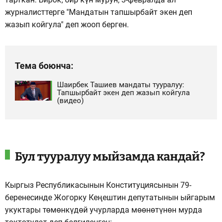
журналисттерге "Мандатын тапшырбайт экен деп
жазып койгула" деп жооп берген.
Тема боюнча:
Шаирбек Ташиев мандаты тууралуу:
Тапшырбайт экен деп жазып койгула
(видео)
Бул тууралуу мыйзамда кандай?
Кыргыз Республикасынын Конституциясынын 79-
беренесинде Жогорку Кеңештин депутатынын ыйгарым
укуктары төмөнкүдөй учурларда мөөнөтүнөн мурда