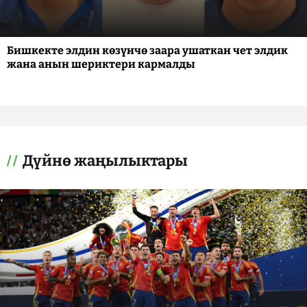
Бишкекте элдин көзүнчө заара ушаткан чет элдик
жана анын шериктери кармалды
Дүйнө жаңылыктары