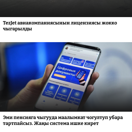
TezJet авиакомпаниясынын лицензиясы жокко
чыгарылды
Эми пенсияга чыгууда маалымкат чогултуп убара
тартпайсыз. Жаңы система ишке кирет