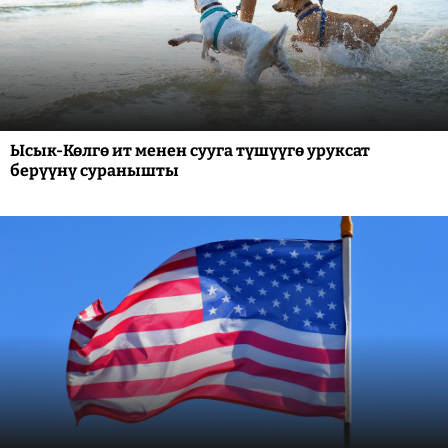
Ысык-Көлгө ит менен сууга түшүүгө уруксат
берүүнү суранышты