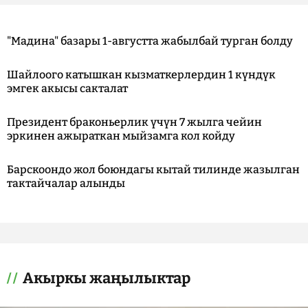
"Мадина" базары 1-августта жабылбай турган болду
Шайлоого катышкан кызматкерлердин 1 күндүк
эмгек акысы сакталат
Президент браконьерлик үчүн 7 жылга чейин
эркинен ажыраткан мыйзамга кол койду
Барскоондо жол боюндагы кытай тилинде жазылган
тактайчалар алынды
Акыркы жаңылыктар