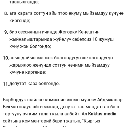
таанылганда;
ага карата соттун айыптоо өкүмү мыйзамдуу күчүнө
киргенде;
бир сессиянын ичинде Жогорку Кеңештин
жыйналыштарында жүйөлүү себепсиз 10 жумуш
күнү жок болгондо;
анын дайынсыз жок болгондугун же өлгөндүгүн
жарыялоо жөнүндө соттун чечими мыйзамдуу
күчүнө киргенде;
депутат каза болгондо.
Борбордук шайлоо комиссиясынын мүчөсү Абдыжапар
Бекматовдун айтымында, депутаттан мандаттан баш
тартууну эч ким талап кыла албайт. Ал
Kaktus.media
сайтына комментарий берип жатып, "Кыргыз