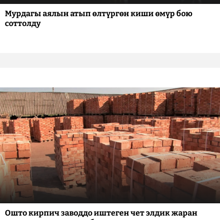
Мурдагы аялын атып өлтүргөн киши өмүр бою
соттолду
Ошто кирпич заводдо иштеген чет элдик жаран