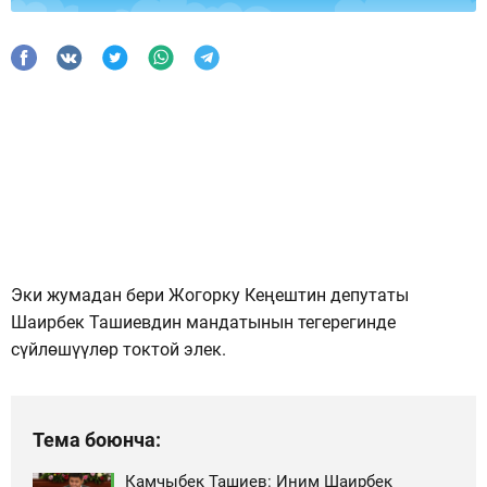
Эки жумадан бери Жогорку Кеңештин депутаты
Шаирбек Ташиевдин мандатынын тегерегинде
сүйлөшүүлөр токтой элек.
Тема боюнча:
Камчыбек Ташиев: Иним Шаирбек