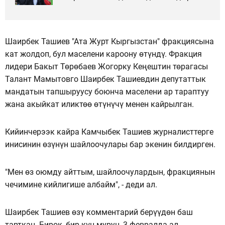
Шаирбек Ташиев "Ата Журт Кыргызстан" фракциясына
кат жолдоп, бул маселени кароону өтүндү. Фракция
лидери Бакыт Төрөбаев Жогорку Кеңештин төрагасы
Талант Мамытовго Шаирбек Ташиевдин депутаттык
мандатын тапшыруусу боюнча маселени ар тараптуу
жана акыйкат иликтөө өтүнүчү менен кайрылган.
Кийинчерээк кайра Камчыбек Ташиев журналисттерге
инисинин өзүнүн шайлоочулары бар экенин билдирген.
"Мен өз оюмду айттым, шайлоочулардын, фракциянын
чечимине кийлигише албайм", - деди ал.
Шаирбек Ташиев өзү комментарий берүүдөн баш
тарткан. Бирок, бир күн мурун, 3-февралда ал