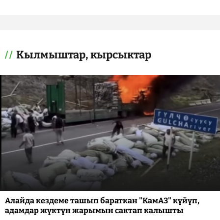
Кылмыштар, кырсыктар
Алайда кездеме ташып бараткан "КамАЗ" күйүп,
адамдар жүктүн жарымын сактап калышты