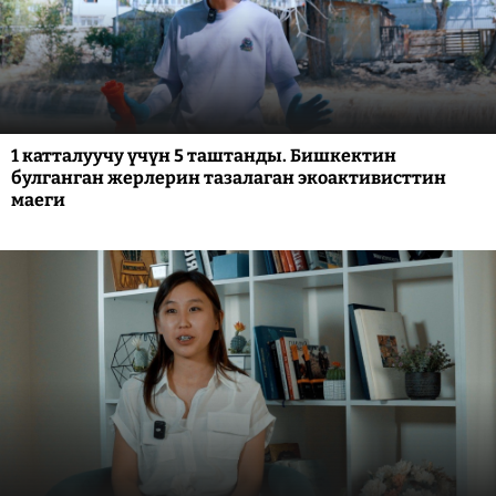
1 катталуучу үчүн 5 таштанды. Бишкектин
булганган жерлерин тазалаган экоактивисттин
маеги