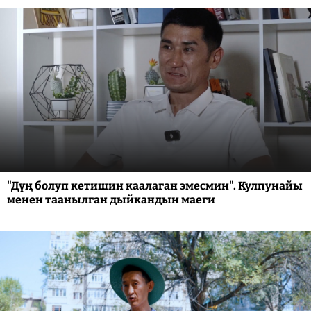
"Дүң болуп кетишин каалаган эмесмин". Кулпунайы
менен таанылган дыйкандын маеги