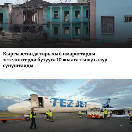
Кыргызстанда тарыхый имараттарды,
эстеликтерди бузууга 10 жылга тыюу салуу
сунушталды