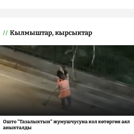
Кылмыштар, кырсыктар
Ошто "Тазалыктын" жумушчусуна кол көтөргөн аял
аныкталды