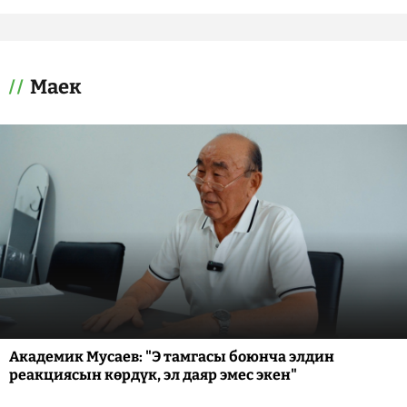
Маек
Академик Мусаев: "Э тамгасы боюнча элдин
реакциясын көрдүк, эл даяр эмес экен"