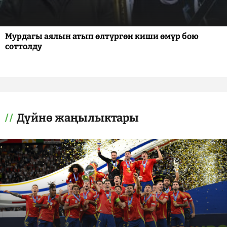
Мурдагы аялын атып өлтүргөн киши өмүр бою
соттолду
Дүйнө жаңылыктары