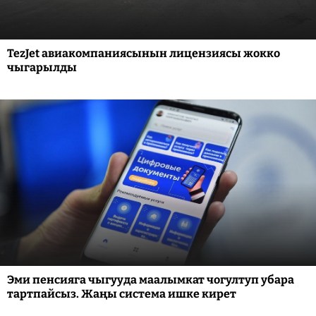
TezJet авиакомпаниясынын лицензиясы жокко
чыгарылды
Эми пенсияга чыгууда маалымкат чогултуп убара
тартпайсыз. Жаңы система ишке кирет