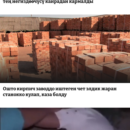
тең негиздөөчүсү кайрадан кармалды
Ошто кирпич заводдо иштеген чет элдик жаран
станокко кулап, каза болду