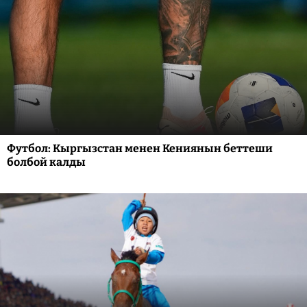
Футбол: Кыргызстан менен Кениянын беттеши
болбой калды