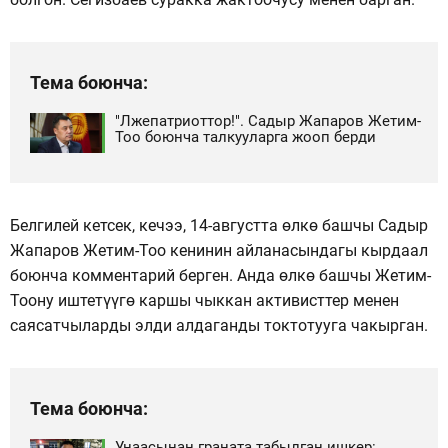
Тема боюнча:
"Лжепатриоттор!". Садыр Жапаров Жетим-
Тоо боюнча талкууларга жооп берди
Белгилей кетсек, кечээ, 14-августта өлкө башчы Садыр
Жапаров Жетим-Тоо кенинин айланасындагы кырдаал
боюнча комментарий берген. Анда өлкө башчы Жетим-
Тоону иштетүүгө каршы чыккан активисттер менен
саясатчыларды элди алдаганды токтотууга чакырган.
Тема боюнча:
Унаасынан граната табылган ишкер: