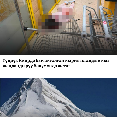
Түндүк Кипрде бычакталган кыргызстандык кыз
жандандыруу бөлүмүндө жатат