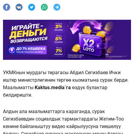
УКМКнын мурдагы төрагасы Абдил Сегизбаев Ички
иштер министрлигинин тергөө кызматына сурак берди.
Маалыматты
Kaktus.media`га
өздүк булактар
билдиришти.
Алдын ала маалыматтарга караганда, сурак
Сегизбаевдин социалдык тармактардагы Жетим-Тоо
кенине байланыштуу видео кайрылуусуна тиешелүү
болгон. Сегизбаев суракка жактоочусу менен барган.