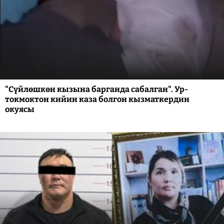
"Сүйлөшкөн кызына барганда сабалган". Ур-
токмоктон кийин каза болгон кызматкердин
окуясы