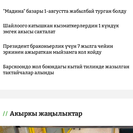
"Мадина" базары 1-августта жабылбай турган болду
Шайлоого катышкан кызматкерлердин 1 күндүк
эмгек акысы сакталат
Президент браконьерлик үчүн 7 жылга чейин
эркинен ажыраткан мыйзамга кол койду
Барскоондо жол боюндагы кытай тилинде жазылган
тактайчалар алынды
Акыркы жаңылыктар