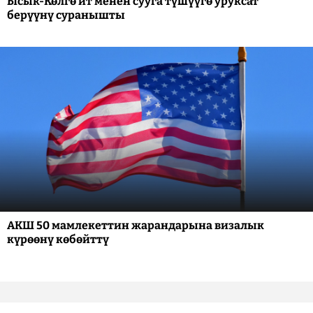
Ысык-Көлгө ит менен сууга түшүүгө уруксат
берүүнү суранышты
АКШ 50 мамлекеттин жарандарына визалык
күрөөнү көбөйттү