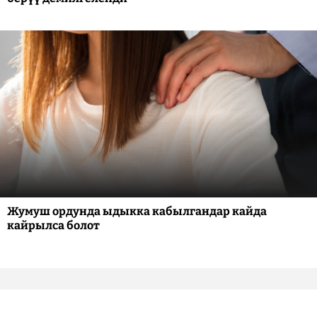
Жумуш ордунда ыдыкка кабылгандар кайда
кайрылса болот