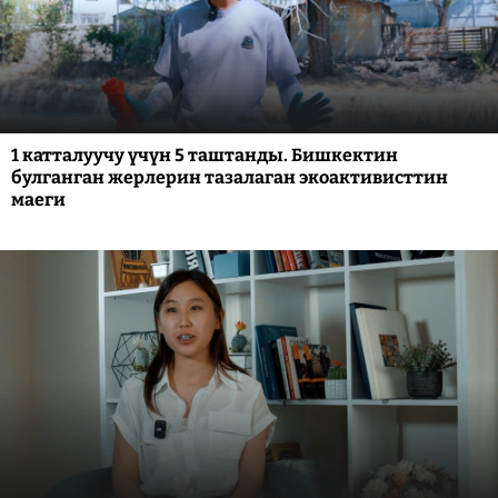
1 катталуучу үчүн 5 таштанды. Бишкектин
булганган жерлерин тазалаган экоактивисттин
маеги