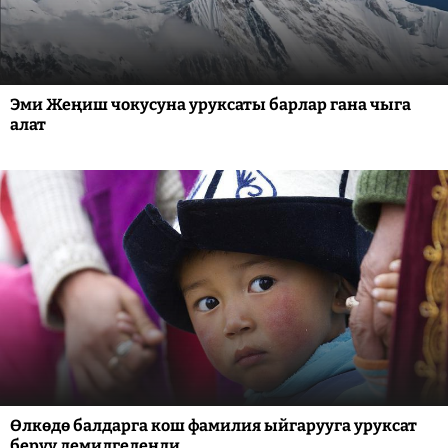
Эми Жеңиш чокусуна уруксаты барлар гана чыга
алат
Өлкөдө балдарга кош фамилия ыйгарууга уруксат
берүү демилгеленди