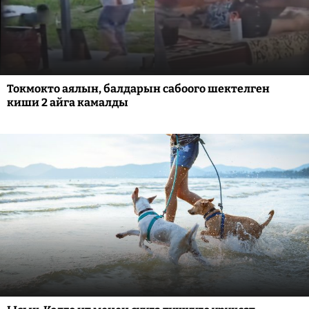
Токмокто аялын, балдарын сабоого шектелген
киши 2 айга камалды