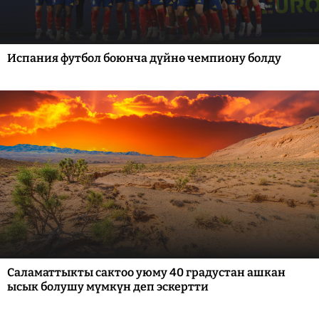
Испания футбол боюнча дүйнө чемпиону болду
Саламаттыкты сактоо уюму 40 градустан ашкан
ысык болушу мүмкүн деп эскертти