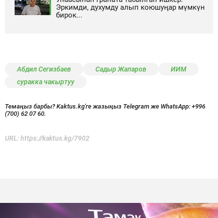
Эркимди, духумду алып коюшуңар мүмкүн
бирок...
Абдил Сегизбаев
Садыр Жапаров
ИИМ
суракка чакыртуу
Темаңыз барбы? Kaktus.kg'ге жазыңыз Telegram же WhatsApp:
+996
(700) 62 07 60.
URL:
https://kaktus.kg/7902