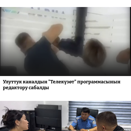
Улуттук каналдын "Телекүзөт" программасынын
редактору сабалды