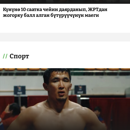
Күнүнө 10 саатка чейин даярданып, ЖРТдан
жогорку балл алган бүтүрүүчүнүн маеги
Спорт