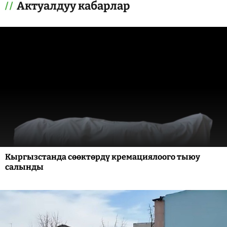
Актуалдуу кабарлар
Кыргызстанда сөөктөрдү кремациялоого тыюу
салынды