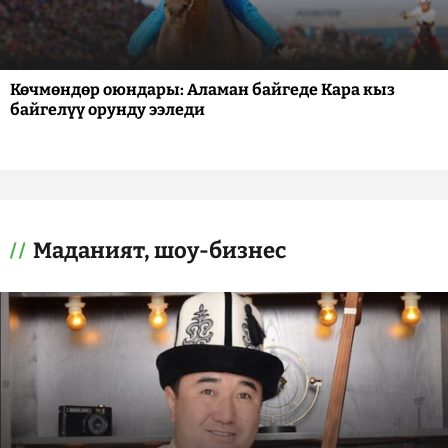
Көчмөндөр оюндары: Аламан байгеде Кара кыз
байгелүү орунду ээледи
Маданият, шоу-бизнес