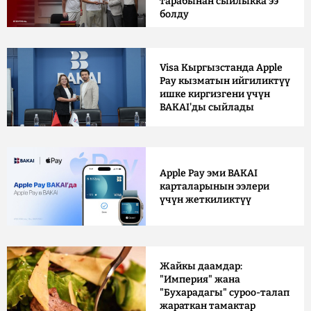
тарабынан сыйлыкка ээ
болду
Visa Кыргызстанда Apple
Pay кызматын ийгиликтүү
ишке киргизгени үчүн
BAKAI'ды сыйлады
Apple Pay эми BAKAI
карталарынын ээлери
үчүн жеткиликтүү
Жайкы даамдар:
"Империя" жана
"Бухарадагы" суроо-талап
жараткан тамактар