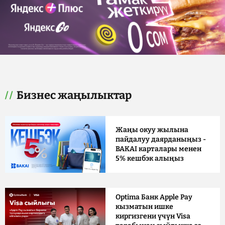
Бизнес жаңылыктар
Жаңы окуу жылына
пайдалуу даярданыңыз -
BAKAI карталары менен
5% кешбэк алыңыз
Optima Банк Apple Pay
кызматын ишке
киргизгени үчүн Visa