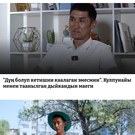
"Дүң болуп кетишин каалаган эмесмин". Кулпунайы
менен таанылган дыйкандын маеги