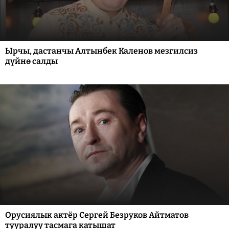
Ырчы, дастанчы Алтынбек Каленов мезгилсиз
дүйнө салды
Орусиялык актёр Сергей Безруков Айтматов
тууралуу тасмага катышат