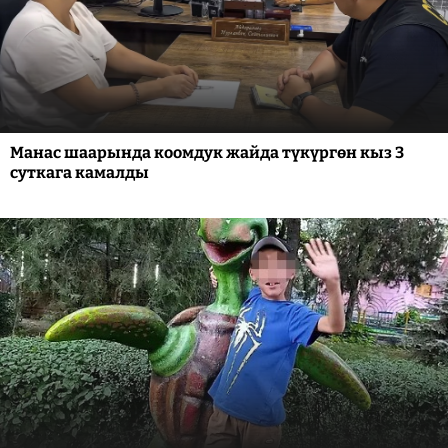
Манас шаарында коомдук жайда түкүргөн кыз 3
суткага камалды