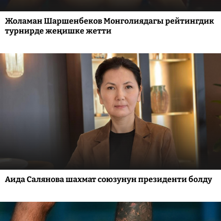
Жоламан Шаршенбеков Монголиядагы рейтингдик
турнирде жеңишке жетти
Аида Салянова шахмат союзунун президенти болду