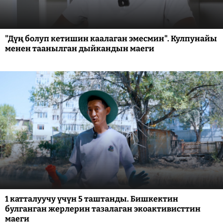
"Дүң болуп кетишин каалаган эмесмин". Кулпунайы
менен таанылган дыйкандын маеги
1 катталуучу үчүн 5 таштанды. Бишкектин
булганган жерлерин тазалаган экоактивисттин
маеги