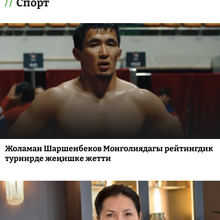
Спорт
Жоламан Шаршенбеков Монголиядагы рейтингдик
турнирде жеңишке жетти