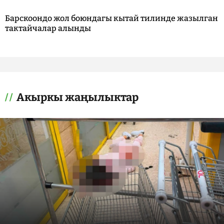
Барскоондо жол боюндагы кытай тилинде жазылган
тактайчалар алынды
Акыркы жаңылыктар