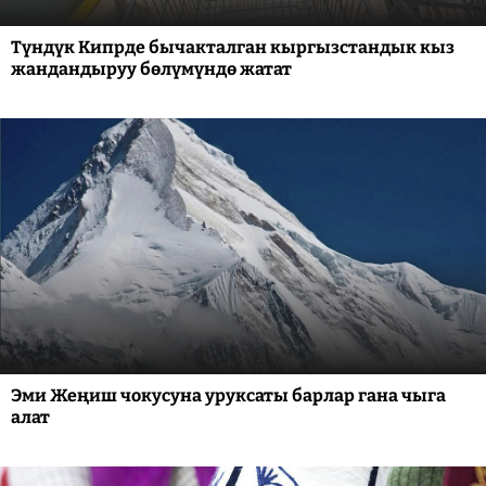
Түндүк Кипрде бычакталган кыргызстандык кыз
жандандыруу бөлүмүндө жатат
Эми Жеңиш чокусуна уруксаты барлар гана чыга
алат