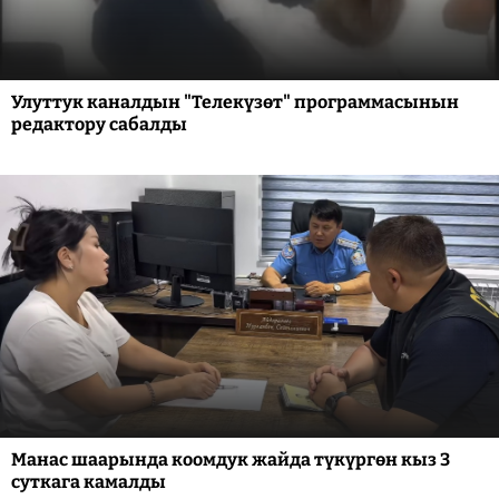
Улуттук каналдын "Телекүзөт" программасынын
редактору сабалды
Манас шаарында коомдук жайда түкүргөн кыз 3
суткага камалды