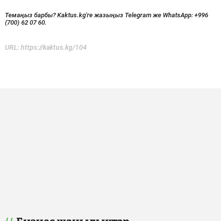
Темаңыз барбы? Kaktus.kg'ге жазыңыз Telegram же WhatsApp:
+996
(700) 62 07 60.
URL:
https://kaktus.kg/104