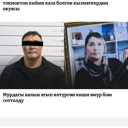
токмоктон кийин каза болгон кызматкердин
окуясы
Мурдагы аялын атып өлтүргөн киши өмүр бою
соттолду