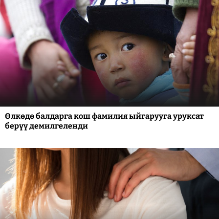
Өлкөдө балдарга кош фамилия ыйгарууга уруксат
берүү демилгеленди