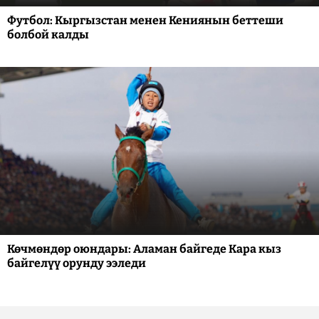
Футбол: Кыргызстан менен Кениянын беттеши
болбой калды
Көчмөндөр оюндары: Аламан байгеде Кара кыз
байгелүү орунду ээледи