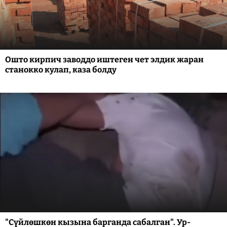
Ошто кирпич заводдо иштеген чет элдик жаран
станокко кулап, каза болду
"Сүйлөшкөн кызына барганда сабалган". Ур-