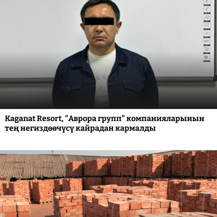
Kaganat Resort, "Аврора групп" компанияларынын
тең негиздөөчүсү кайрадан кармалды