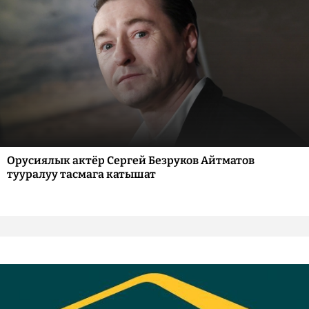
Орусиялык актёр Сергей Безруков Айтматов
тууралуу тасмага катышат