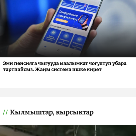
Эми пенсияга чыгууда маалымкат чогултуп убара
тартпайсыз. Жаңы система ишке кирет
Кылмыштар, кырсыктар