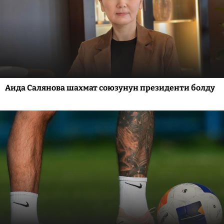
Аида Салянова шахмат союзунун президенти болду