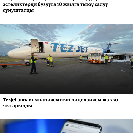
эстеликтерди бузууга 10 жылга тыюу салуу
сунушталды
TezJet авиакомпаниясынын лицензиясы жокко
чыгарылды