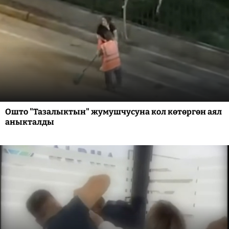
Ошто "Тазалыктын" жумушчусуна кол көтөргөн аял
аныкталды