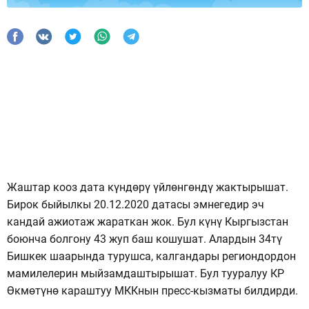
Жаштар кооз дата күндөрү үйлөнгөндү жактырышат.
Бирок быйылкы 20.12.2020 датасы эмнегедир эч
кандай ажиотаж жараткан жок. Бул күнү Кыргызстан
боюнча болгону 43 жуп баш кошушат. Алардын 34тү
Бишкек шаарында турушса, калгандары региондордон
мамилелерин мыйзамдаштырышат. Бул тууралуу КР
Өкмөтүнө караштуу МККнын пресс-кызматы билдирди.