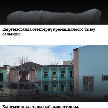
Кыргызстанда сөөктөрдү кремациялоого тыюу
салынды
Кыргызстанда тарыхый имараттарды,