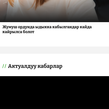
Жумуш ордунда ыдыкка кабылгандар кайда
кайрылса болот
Актуалдуу кабарлар