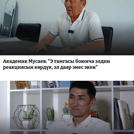
Академик Мусаев: "Э тамгасы боюнча элдин
реакциясын көрдүк, эл даяр эмес экен"