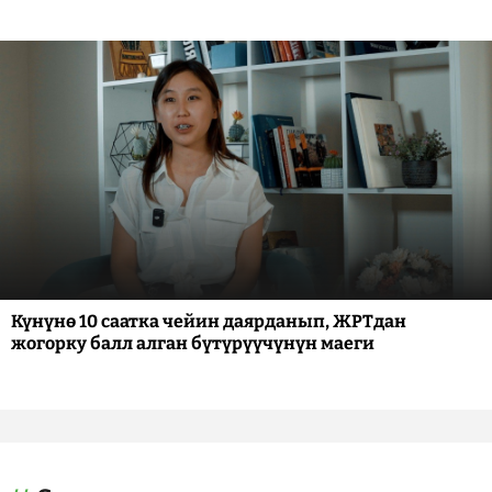
Күнүнө 10 саатка чейин даярданып, ЖРТдан
жогорку балл алган бүтүрүүчүнүн маеги