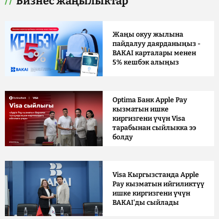
Бизнес жаңылыктар
Жаңы окуу жылына
пайдалуу даярданыңыз -
BAKAI карталары менен
5% кешбэк алыңыз
Optima Банк Apple Pay
кызматын ишке
киргизгени үчүн Visa
тарабынан сыйлыкка ээ
болду
Visa Кыргызстанда Apple
Pay кызматын ийгиликтүү
ишке киргизгени үчүн
BAKAI'ды сыйлады