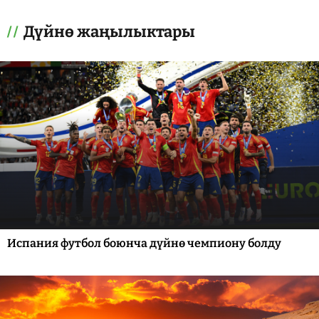
Дүйнө жаңылыктары
Испания футбол боюнча дүйнө чемпиону болду