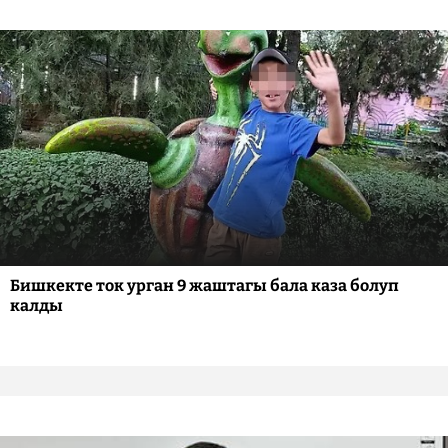
Бишкекте ток урган 9 жаштагы бала каза болуп
калды