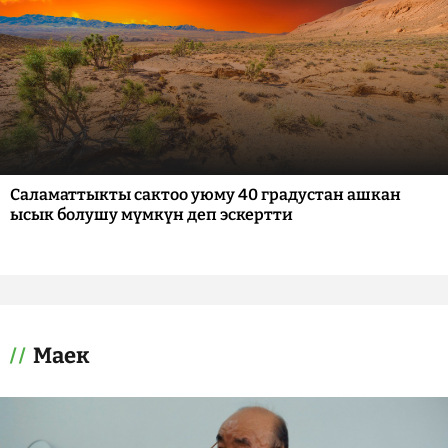
Саламаттыкты сактоо уюму 40 градустан ашкан
ысык болушу мүмкүн деп эскертти
Маек