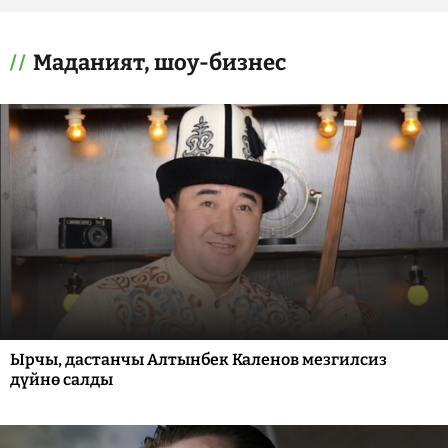
Маданият, шоу-бизнес
Ырчы, дастанчы Алтынбек Каленов мезгилсиз
дүйнө салды