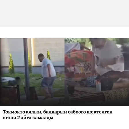
Токмокто аялын, балдарын сабоого шектелген
киши 2 айга камалды