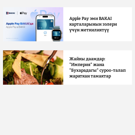
Apple Pay эми BAKAI
карталарынын ээлери
үчүн жеткиликтүү
Жайкы даамдар:
"Империя" жана
"Бухарадагы" суроо-талап
жараткан тамактар