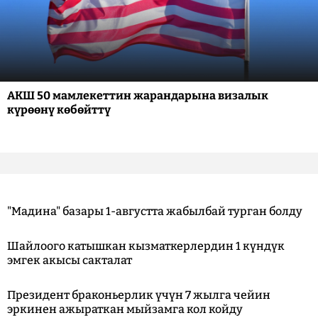
АКШ 50 мамлекеттин жарандарына визалык
күрөөнү көбөйттү
"Мадина" базары 1-августта жабылбай турган болду
Шайлоого катышкан кызматкерлердин 1 күндүк
эмгек акысы сакталат
Президент браконьерлик үчүн 7 жылга чейин
эркинен ажыраткан мыйзамга кол койду