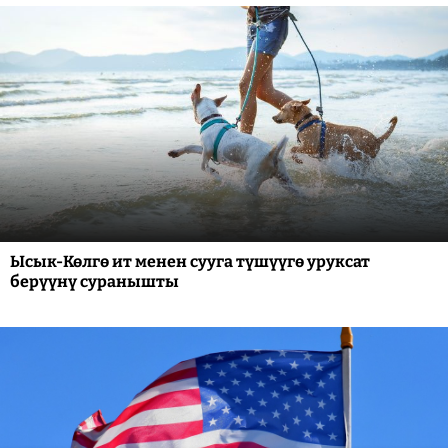
Ысык-Көлгө ит менен сууга түшүүгө уруксат
берүүнү суранышты