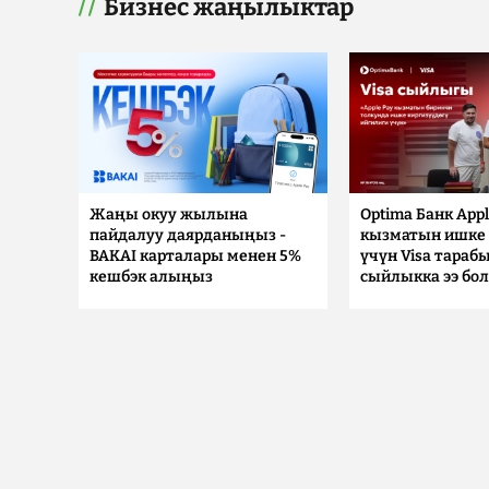
Бизнес жаңылыктар
Жаңы окуу жылына
Optima Банк Appl
пайдалуу даярданыңыз -
кызматын ишке 
BAKAI карталары менен 5%
үчүн Visa тараб
кешбэк алыңыз
сыйлыкка ээ бо