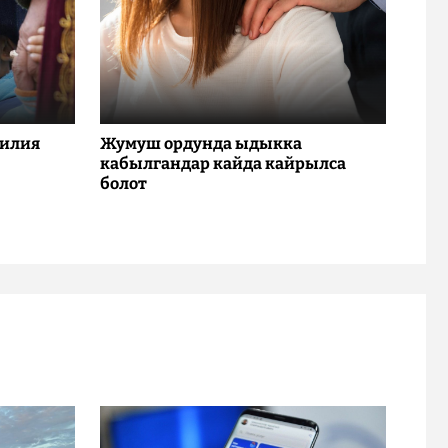
милия
Жумуш ордунда ыдыкка
кабылгандар кайда кайрылса
болот