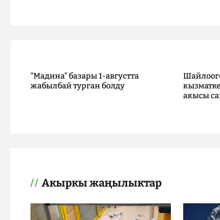
"Мадина" базары 1-августта
Шайлоог
жабылбай турган болду
кызматке
акысы са
Акыркы жаңылыктар