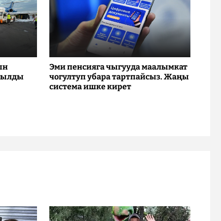
ын
Эми пенсияга чыгууда маалымкат
рылды
чогултуп убара тартпайсыз. Жаңы
система ишке кирет