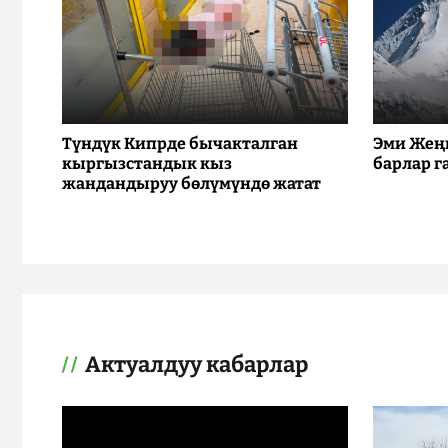
Түндүк Кипрде бычакталган
Эми Жең
кыргызстандык кыз
барлар г
жандандыруу бөлүмүндө жатат
Актуалдуу кабарлар