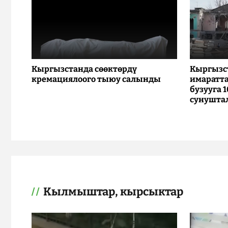
Кыргызстанда сөөктөрдү
Кыргызс
кремациялоого тыюу салынды
имаратта
бузууга 
сунушта
Кылмыштар, кырсыктар