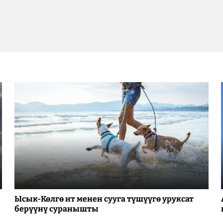
Ысык-Көлгө ит менен сууга түшүүгө уруксат
берүүнү суранышты