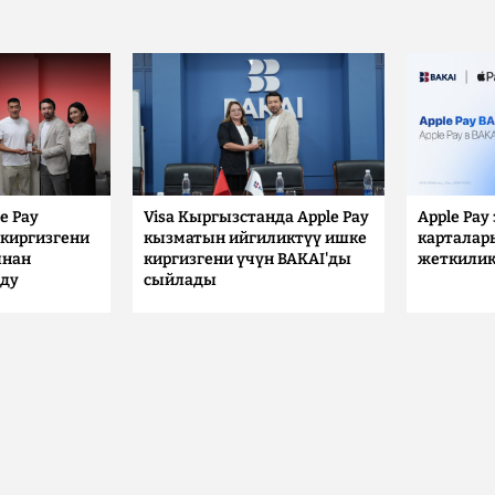
e Pay
Visa Кыргызстанда Apple Pay
Apple Pay
киргизгени
кызматын ийгиликтүү ишке
карталар
ынан
киргизгени үчүн BAKAI'ды
жеткилик
лду
сыйлады