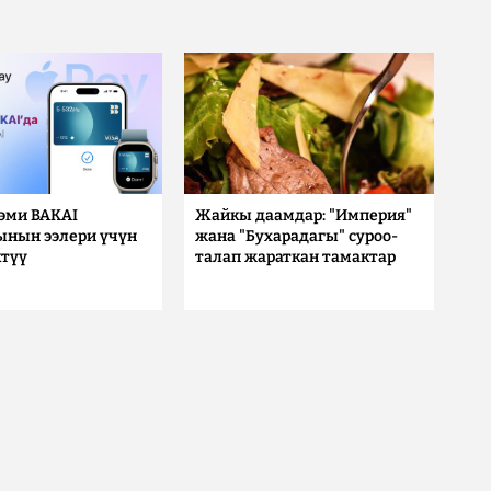
 эми BAKAI
Жайкы даамдар: "Империя"
ынын ээлери үчүн
жана "Бухарадагы" суроо-
түү
талап жараткан тамактар