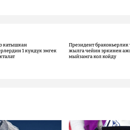
о катышкан
Президент браконьерлик 
рлердин 1 күндүк эмгек
жылга чейин эркинен аж
кталат
мыйзамга кол койду