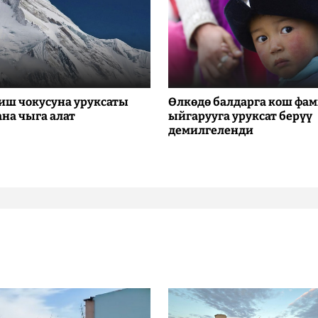
иш чокусуна уруксаты
Өлкөдө балдарга кош фа
ана чыга алат
ыйгарууга уруксат берүү
демилгеленди