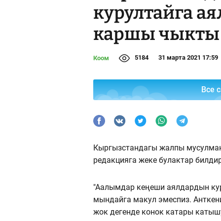
курултайга а
каршы чыкты
5184
31 марта 2021 17:59
Коом
Все 
Кыргызстандагы жалпы мусулманд
редакцияга жеке булактар билди
"Аалымдар кеңеши аялдардын кур
мындайга макул эмеспиз. Анткени
жок дегенде конок катары катышу