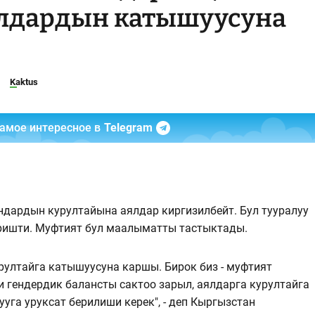
ялдардын катышуусуна
Kaktus
самое интересное в
Telegram
ардын курултайына аялдар киргизилбейт. Бул тууралуу
ришти. Муфтият бул маалыматты тастыктады.
ултайга катышуусуна каршы. Бирок биз - муфтият
 гендердик балансты сактоо зарыл, аялдарга курултайга
уга уруксат берилиши керек", - деп Кыргызстан