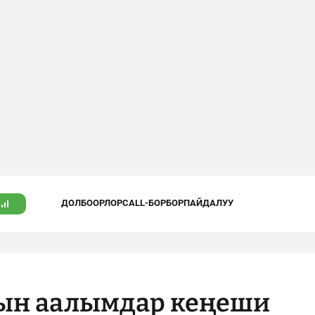
ДОЛБООРЛОР
CALL-БОРБОР
ПАЙДАЛУУ
ын аалымдар кеңеши