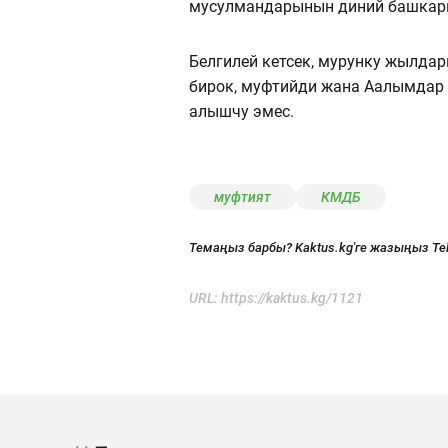
мусулмандарынын диний башкар
Белгилей кетсек, мурунку жылда
бирок, муфтийди жана Аалымдар
алышчу эмес.
муфтият
КМДБ
Темаңыз барбы? Kaktus.kg'ге жазыңыз Te
URL:
https://kaktus.kg/1121