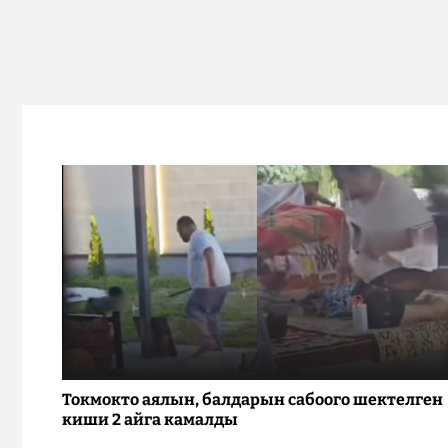
Токмокто аялын, балдарын сабоого шектелген
киши 2 айга камалды