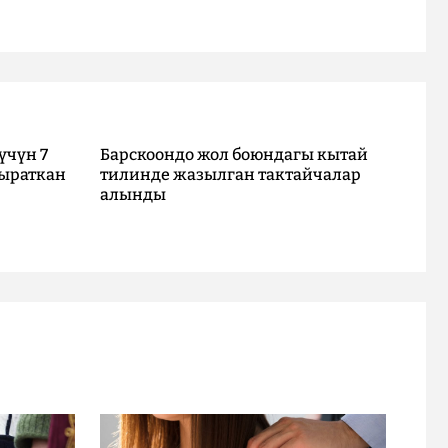
үчүн 7
Барскоондо жол боюндагы кытай
ыраткан
тилинде жазылган тактайчалар
алынды