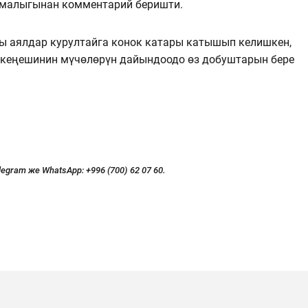
малыгынан комментарий беришти.
ры аялдар курултайга конок катары катышып келишкен,
 кеңешинин мүчөлөрүн дайындоодо өз добуштарын бере
legram же WhatsApp:
+996 (700) 62 07 60.