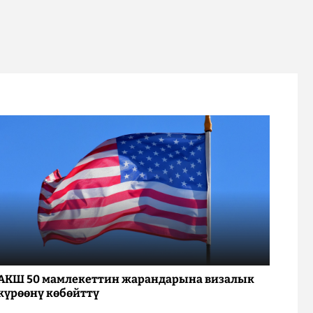
АКШ 50 мамлекеттин жарандарына визалык
күрөөнү көбөйттү