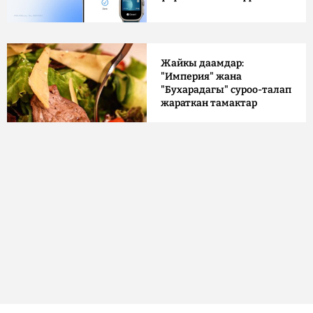
Жайкы даамдар:
"Империя" жана
"Бухарадагы" суроо-талап
жараткан тамактар