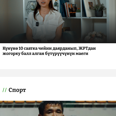
Күнүнө 10 саатка чейин даярданып, ЖРТдан
жогорку балл алган бүтүрүүчүнүн маеги
Спорт