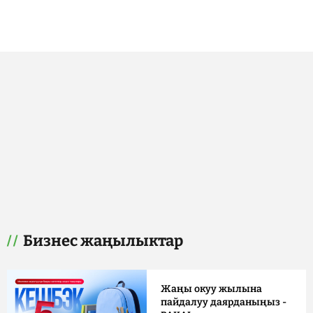
Бизнес жаңылыктар
Жаңы окуу жылына
пайдалуу даярданыңыз -