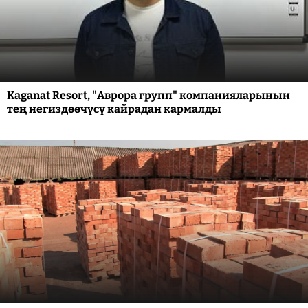
Kaganat Resort, "Аврора групп" компанияларынын
тең негиздөөчүсү кайрадан кармалды