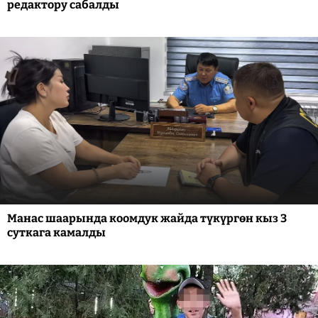
редактору сабалды
Манас шаарында коомдук жайда түкүргөн кыз 3
суткага камалды