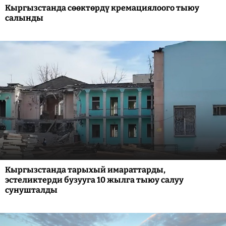
Кыргызстанда сөөктөрдү кремациялоого тыюу
салынды
Кыргызстанда тарыхый имараттарды,
эстеликтерди бузууга 10 жылга тыюу салуу
сунушталды