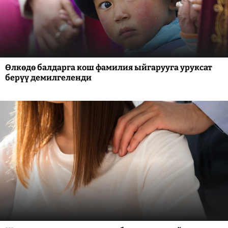
Өлкөдө балдарга кош фамилия ыйгарууга уруксат
берүү демилгеленди