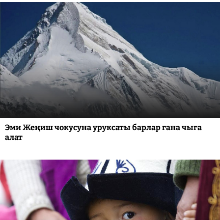
Эми Жеңиш чокусуна уруксаты барлар гана чыга
алат