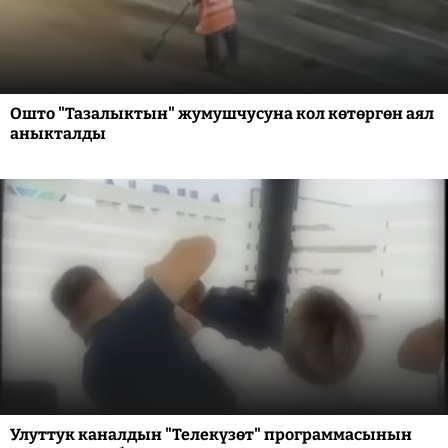
Ошто "Тазалыктын" жумушчусуна кол көтөргөн аял
аныкталды
Улуттук каналдын "Телекүзөт" программасынын