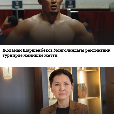
Жоламан Шаршенбеков Монголиядагы рейтингдик
турнирде жеңишке жетти