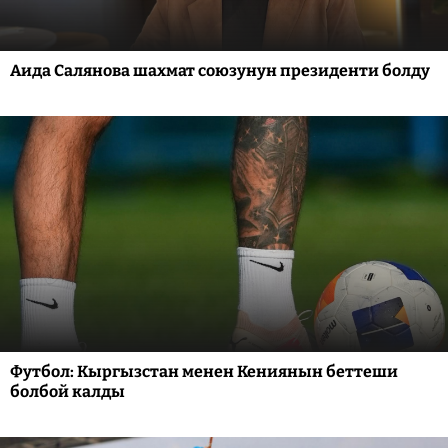
Аида Салянова шахмат союзунун президенти болду
Футбол: Кыргызстан менен Кениянын беттеши
болбой калды