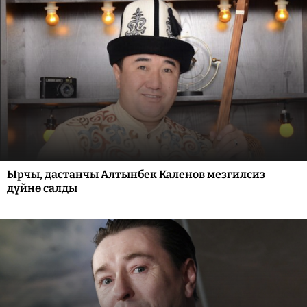
Ырчы, дастанчы Алтынбек Каленов мезгилсиз
дүйнө салды