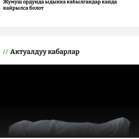
Жумуш ордунда ыдыкка кабылгандар кайда
кайрылса болот
Актуалдуу кабарлар