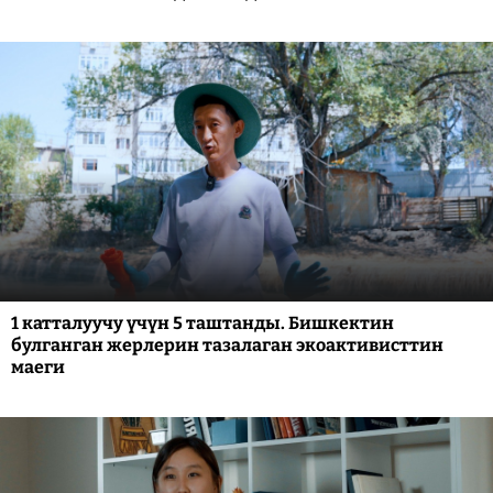
1 катталуучу үчүн 5 таштанды. Бишкектин
булганган жерлерин тазалаган экоактивисттин
маеги