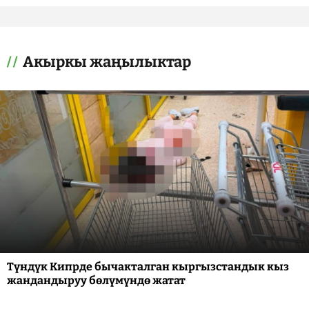
Акыркы жаңылыктар
Түндүк Кипрде бычакталган кыргызстандык кыз
жандандыруу бөлүмүндө жатат