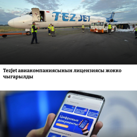
TezJet авиакомпаниясынын лицензиясы жокко
чыгарылды