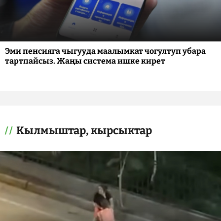
Эми пенсияга чыгууда маалымкат чогултуп убара
тартпайсыз. Жаңы система ишке кирет
Кылмыштар, кырсыктар