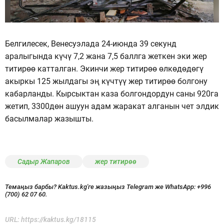
Белгилесек, Венесуэлада 24-июнда 39 секунд
аралыгында күчү 7,2 жана 7,5 баллга жеткен эки жер
титирөө катталган. Экинчи жер титирөө өлкөдөдөгү
акыркы 125 жылдагы эң күчтүү жер титирөө болгону
кабарланды. Кырсыктан каза болгондордун саны 920га
жетип, 3300дөн ашуун адам жаракат алганын чет элдик
басылмалар жазышты.
Садыр Жапаров
жер титирөө
Темаңыз барбы? Kaktus.kg'ге жазыңыз Telegram же WhatsApp:
+996
(700) 62 07 60.
URL:
https://kaktus.kg/18115