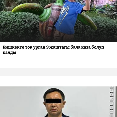
Бишкекте ток урган 9 жаштагы бала каза болуп
калды