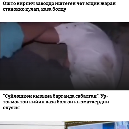
Ошто кирпич заводдо иштеген чет элдик жаран
станокко кулап, каза болду
"Сүйлөшкөн кызына барганда сабалган". Ур-
токмоктон кийин каза болгон кызматкердин
окуясы