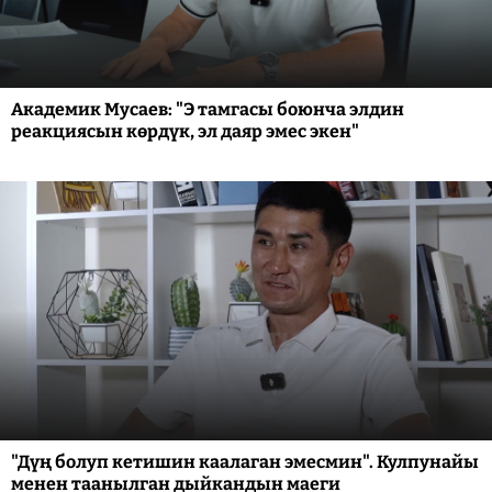
Академик Мусаев: "Э тамгасы боюнча элдин
реакциясын көрдүк, эл даяр эмес экен"
"Дүң болуп кетишин каалаган эмесмин". Кулпунайы
менен таанылган дыйкандын маеги