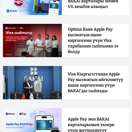
BAKAI карталары менен
5% кешбэк алыңыз
Optima Банк Apple Pay
кызматын ишке
киргизгени үчүн Visa
тарабынан сыйлыкка ээ
болду
Visa Кыргызстанда Apple
Pay кызматын ийгиликтүү
ишке киргизгени үчүн
BAKAI'ды сыйлады
Apple Pay эми BAKAI
карталарынын ээлери
үчүн жеткиликтүү