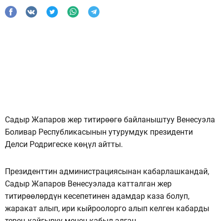
Садыр Жапаров жер титирөөгө байланыштуу Венесуэла
Боливар Республикасынын утурумдук президенти
Делси Родригеске көңүл айтты.
Президенттин администрациясынан кабарлашкандай,
Садыр Жапаров Венесуэлада катталган жер
титирөөлөрдүн кесепетинен адамдар каза болуп,
жаракат алып, ири кыйроолорго алып келген кабарды
терең кайгыруу менен кабыл алган.