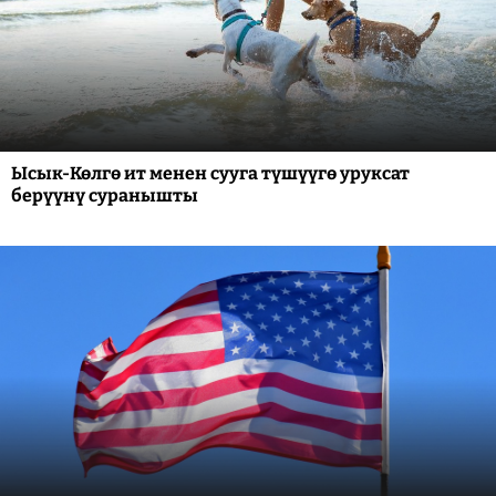
Ысык-Көлгө ит менен сууга түшүүгө уруксат
берүүнү суранышты