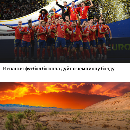
Испания футбол боюнча дүйнө чемпиону болду