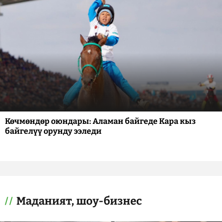
Көчмөндөр оюндары: Аламан байгеде Кара кыз
байгелүү орунду ээледи
Маданият, шоу-бизнес