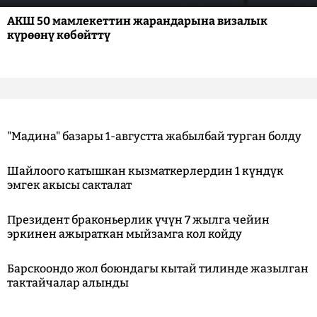
АКШ 50 мамлекеттин жарандарына визалык
күрөөнү көбөйттү
"Мадина" базары 1-августта жабылбай турган болду
Шайлоого катышкан кызматкерлердин 1 күндүк
эмгек акысы сакталат
Президент браконьерлик үчүн 7 жылга чейин
эркинен ажыраткан мыйзамга кол койду
Барскоондо жол боюндагы кытай тилинде жазылган
тактайчалар алынды