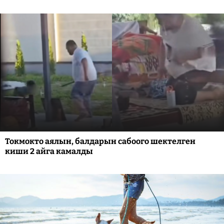
Токмокто аялын, балдарын сабоого шектелген
киши 2 айга камалды