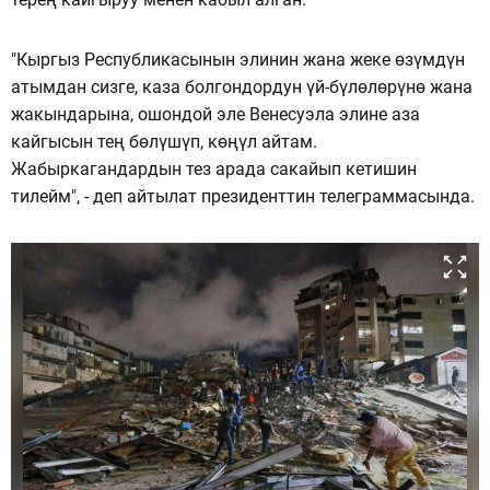
"Кыргыз Республикасынын элинин жана жеке өзүмдүн
атымдан сизге, каза болгондордун үй-бүлөлөрүнө жана
жакындарына, ошондой эле Венесуэла элине аза
кайгысын тең бөлүшүп, көңүл айтам.
Жабыркагандардын тез арада сакайып кетишин
тилейм", - деп айтылат президенттин телеграммасында.