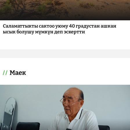
Саламаттыкты сактоо уюму 40 градустан ашкан
ысык болушу мүмкүн деп эскертти
Маек