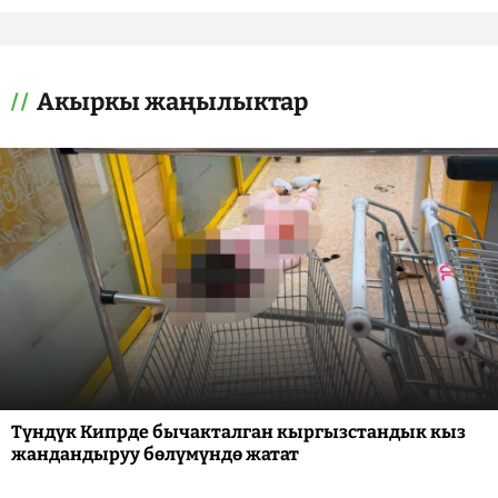
Акыркы жаңылыктар
Түндүк Кипрде бычакталган кыргызстандык кыз
жандандыруу бөлүмүндө жатат