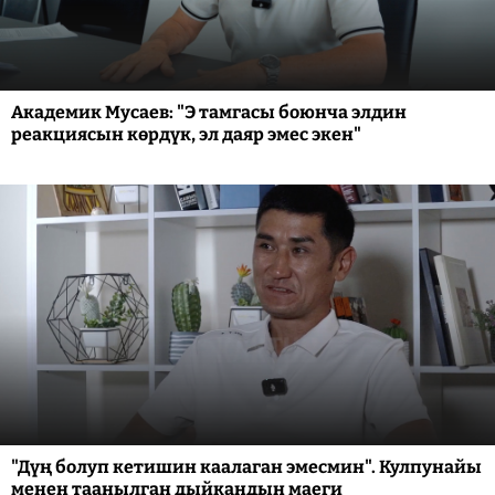
Академик Мусаев: "Э тамгасы боюнча элдин
реакциясын көрдүк, эл даяр эмес экен"
"Дүң болуп кетишин каалаган эмесмин". Кулпунайы
менен таанылган дыйкандын маеги