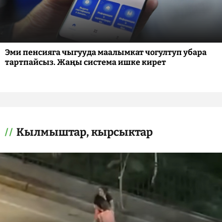
Эми пенсияга чыгууда маалымкат чогултуп убара
тартпайсыз. Жаңы система ишке кирет
Кылмыштар, кырсыктар