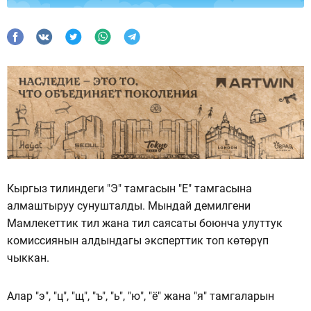
Кыргыз тилиндеги "Э" тамгасын "Е" тамгасына
алмаштыруу сунушталды. Мындай демилгени
Мамлекеттик тил жана тил саясаты боюнча улуттук
комиссиянын алдындагы эксперттик топ көтөрүп
чыккан.
Алар "э", "ц", "щ", "ъ", "ь", "ю", "ё" жана "я" тамгаларын