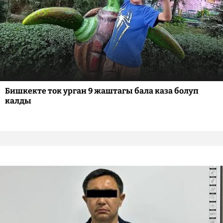
Бишкекте ток урган 9 жаштагы бала каза болуп
калды