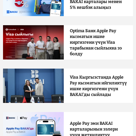
BAKAI карталары менен
5% кешбэк алыңыз
Optima Банк Apple Pay
кызматын ишке
киргизгени үчүн Visa
тарабынан сыйлыкка ээ
болду
Visa Кыргызстанда Apple
Pay кызматын ийгиликтүү
ишке киргизгени үчүн
BAKAI'ды сыйлады
Apple Pay эми BAKAI
карталарынын ээлери
үчүн жеткиликтүү