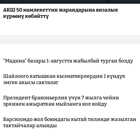
АКШ 50 мамлекеттин жарандарына визалык
күрөөнү көбөйттү
"Мадина" базары 1-августта жабылбай турган болду
Шайлоого катышкан кызматкерлердин 1 күндүк
эмгек акысы сакталат
Президент браконьерлик үчүн 7 жылга чейин
эркинен ажыраткан мыйзамга кол койду
Барскоондо жол боюндагы кытай тилинде жазылган
тактайчалар алынды