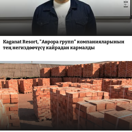
Kaganat Resort, "Аврора групп" компанияларынын
тең негиздөөчүсү кайрадан кармалды