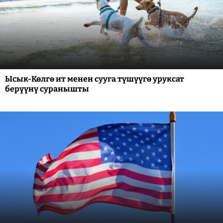
Ысык-Көлгө ит менен сууга түшүүгө уруксат
берүүнү суранышты