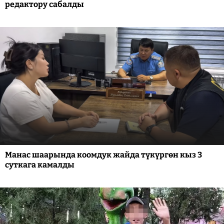
редактору сабалды
Манас шаарында коомдук жайда түкүргөн кыз 3
суткага камалды