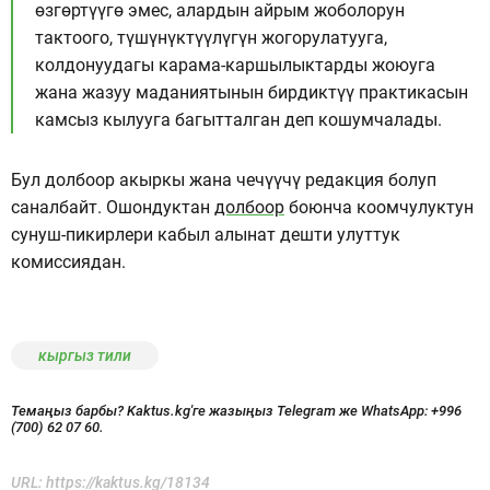
өзгөртүүгө эмес, алардын айрым жоболорун
тактоого, түшүнүктүүлүгүн жогорулатууга,
колдонуудагы карама-каршылыктарды жоюуга
жана жазуу маданиятынын бирдиктүү практикасын
камсыз кылууга багытталган деп кошумчалады.
Бул долбоор акыркы жана чечүүчү редакция болуп
саналбайт. Ошондуктан
долбоор
боюнча коомчулуктун
сунуш-пикирлери кабыл алынат дешти улуттук
комиссиядан.
кыргыз тили
Темаңыз барбы? Kaktus.kg'ге жазыңыз Telegram же WhatsApp:
+996
(700) 62 07 60.
URL:
https://kaktus.kg/18134