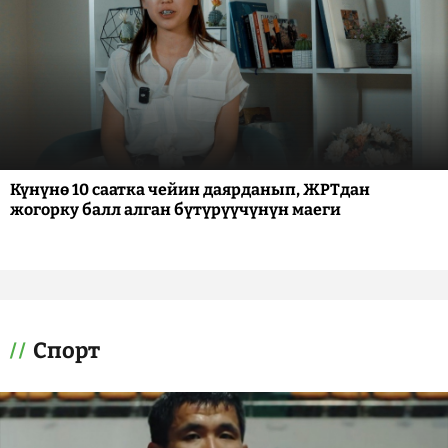
Күнүнө 10 саатка чейин даярданып, ЖРТдан
жогорку балл алган бүтүрүүчүнүн маеги
Спорт