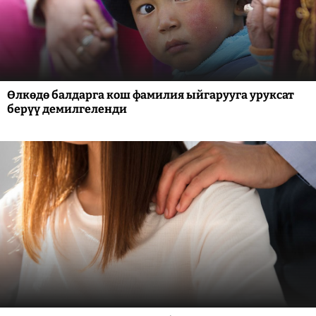
Өлкөдө балдарга кош фамилия ыйгарууга уруксат
берүү демилгеленди