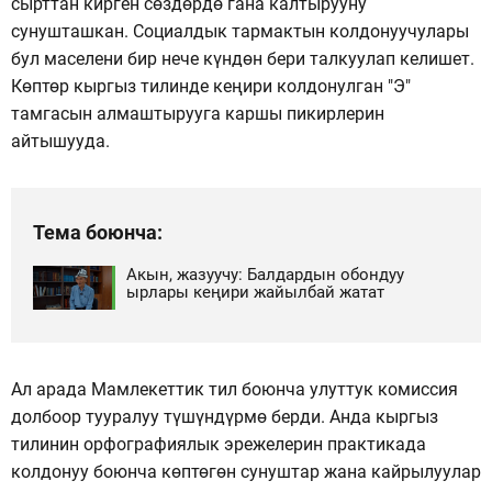
сырттан кирген сөздөрдө гана калтырууну
сунушташкан. Социалдык тармактын колдонуучулары
бул маселени бир нече күндөн бери талкуулап келишет.
Көптөр кыргыз тилинде кеңири колдонулган "Э"
тамгасын алмаштырууга каршы пикирлерин
айтышууда.
Тема боюнча:
Акын, жазуучу: Балдардын обондуу
ырлары кеңири жайылбай жатат
Ал арада Мамлекеттик тил боюнча улуттук комиссия
долбоор тууралуу түшүндүрмө берди. Анда кыргыз
тилинин орфографиялык эрежелерин практикада
колдонуу боюнча көптөгөн сунуштар жана кайрылуулар