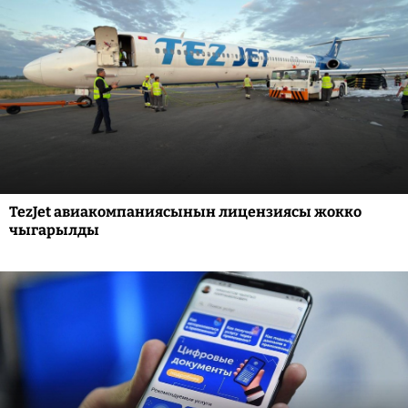
TezJet авиакомпаниясынын лицензиясы жокко
чыгарылды