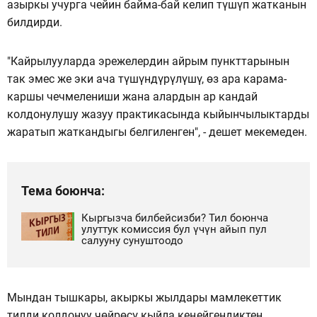
азыркы учурга чейин байма-бай келип түшүп жатканын
билдирди.
"Кайрылууларда эрежелердин айрым пункттарынын
так эмес же эки ача түшүндүрүлүшү, өз ара карама-
каршы чечмелениши жана алардын ар кандай
колдонулушу жазуу практикасында кыйынчылыктарды
жаратып жаткандыгы белгиленген", - дешет мекемеден.
Тема боюнча:
Кыргызча билбейсизби? Тил боюнча
улуттук комиссия бул үчүн айып пул
салууну сунуштоодо
Мындан тышкары, акыркы жылдары мамлекеттик
тилди колдонуу чөйрөсү кыйла кеңейгендиктен,