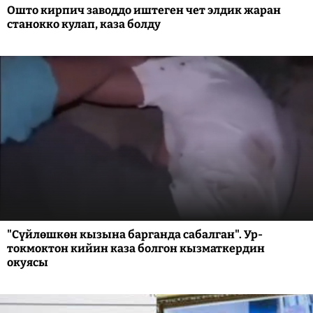
Ошто кирпич заводдо иштеген чет элдик жаран
станокко кулап, каза болду
"Сүйлөшкөн кызына барганда сабалган". Ур-
токмоктон кийин каза болгон кызматкердин
окуясы