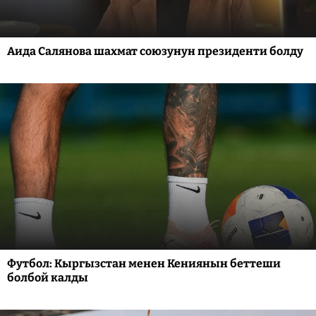
Аида Салянова шахмат союзунун президенти болду
Футбол: Кыргызстан менен Кениянын беттеши
болбой калды