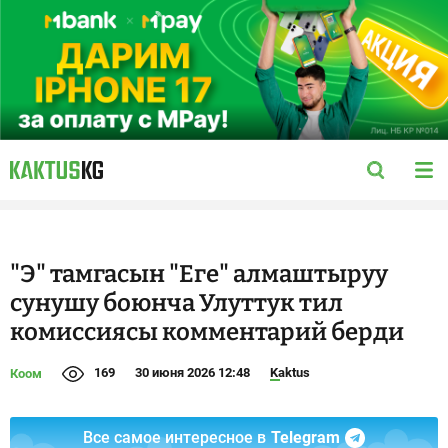
"Э" тамгасын "Еге" алмаштыруу
сунушу боюнча Улуттук тил
комиссиясы комментарий берди
169
30 июня 2026 12:48
Kaktus
Коом
Все самое интересное в
Telegram