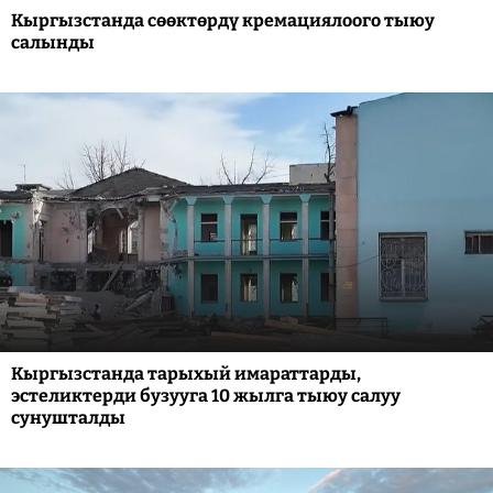
Кыргызстанда сөөктөрдү кремациялоого тыюу
салынды
Кыргызстанда тарыхый имараттарды,
эстеликтерди бузууга 10 жылга тыюу салуу
сунушталды