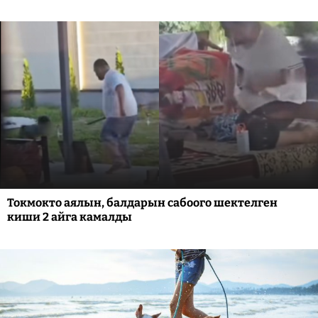
Токмокто аялын, балдарын сабоого шектелген
киши 2 айга камалды