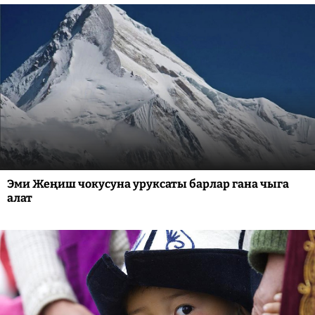
Эми Жеңиш чокусуна уруксаты барлар гана чыга
алат