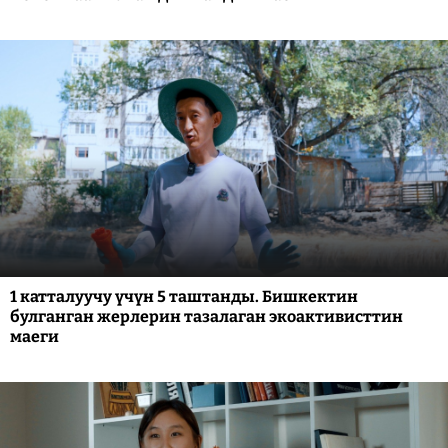
1 катталуучу үчүн 5 таштанды. Бишкектин
булганган жерлерин тазалаган экоактивисттин
маеги