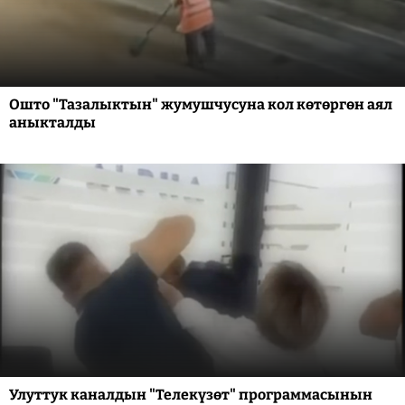
Ошто "Тазалыктын" жумушчусуна кол көтөргөн аял
аныкталды
Улуттук каналдын "Телекүзөт" программасынын