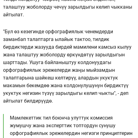
талаштуу жоболорду чечүү зарылдыгы келип чыкканы
айтылат.
"Бул өз кезегинде орфографиялык ченемдерди
заманбап талаптарга ылайык тактоо, тилдик
бирдиктерди жазууда бирдей мамилени камсыз кылуу
жана талаштуу жоболорду өркүндөтүү зарылдыгын
шарттады. Ушуга байланыштуу колдонуудагы
орфографиялык эрежелерди жаңы мыйзамдын
талаптарына шайкеш келтирүү, алардын укуктук
макамын бекемдөө жана колдонулушунун бирдиктүү
укуктук негизин түзүү зарылдыгы келип чыкты", - деп
айтылат билдирүүдө.
Мамлекеттик тил боюнча улуттук комиссия
жумушчу жана эксперттик топтордун сунушу
орфографиялык эрежелердин негизги принциптерин