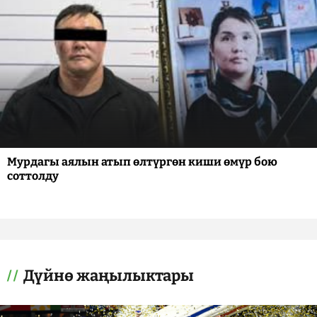
Мурдагы аялын атып өлтүргөн киши өмүр бою
соттолду
Дүйнө жаңылыктары