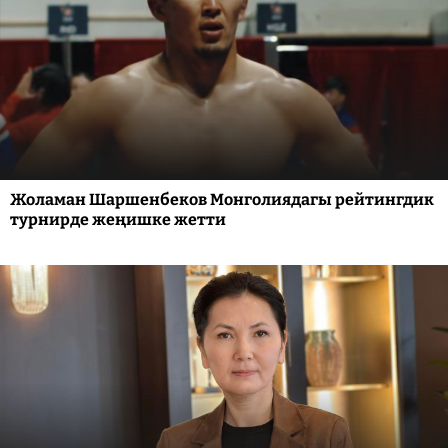
Жоламан Шаршенбеков Монголиядагы рейтингдик
турнирде жеңишке жетти