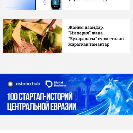
Жайкы даамдар:
"Империя" жана
"Бухарадагы" суроо-талап
жараткан тамактар