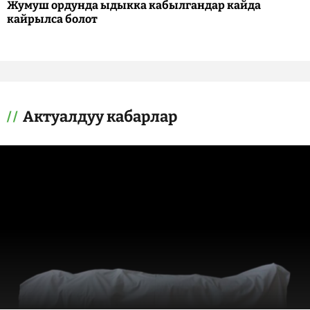
Жумуш ордунда ыдыкка кабылгандар кайда
кайрылса болот
Актуалдуу кабарлар