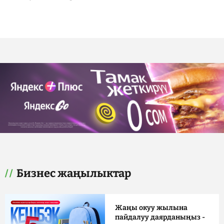
Бизнес жаңылыктар
Жаңы окуу жылына
пайдалуу даярданыңыз -