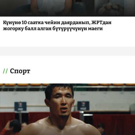
Күнүнө 10 саатка чейин даярданып, ЖРТдан
жогорку балл алган бүтүрүүчүнүн маеги
Спорт