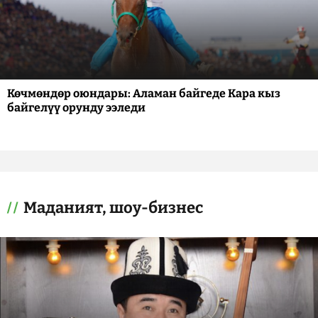
Көчмөндөр оюндары: Аламан байгеде Кара кыз
байгелүү орунду ээледи
Маданият, шоу-бизнес