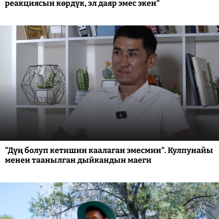
реакциясын көрдүк, эл даяр эмес экен"
"Дүң болуп кетишин каалаган эмесмин". Кулпунайы
менен таанылган дыйкандын маеги