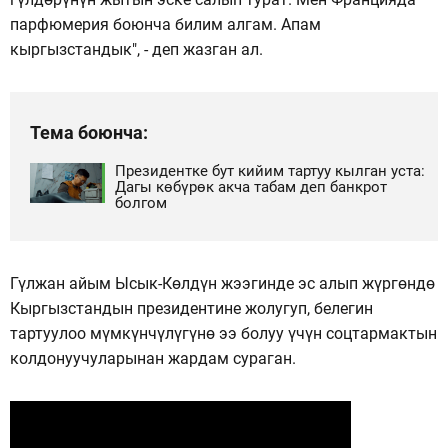
парфюмерия боюнча билим алгам. Апам
кыргызстандык", - деп жазган ал.
Тема боюнча:
Президентке бут кийим тартуу кылган уста:
Дагы көбүрөк акча табам деп банкрот
болгом
Гүлжан айым Ысык-Көлдүн жээгинде эс алып жүргөндө
Кыргызстандын президентине жолугуп, белегин
тартуулоо мүмкүнчүлүгүнө ээ болуу үчүн соцтармактын
колдонуучуларынан жардам сураган.