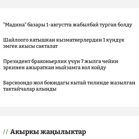
"Мадина" базары 1-августта жабылбай турган болду
Шайлоого катышкан кызматкерлердин 1 күндүк
эмгек акысы сакталат
Президент браконьерлик үчүн 7 жылга чейин
эркинен ажыраткан мыйзамга кол койду
Барскоондо жол боюндагы кытай тилинде жазылган
тактайчалар алынды
Акыркы жаңылыктар