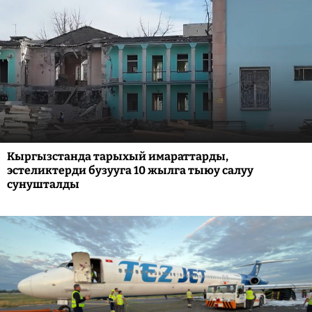
Кыргызстанда тарыхый имараттарды,
эстеликтерди бузууга 10 жылга тыюу салуу
сунушталды