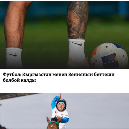
Футбол: Кыргызстан менен Кениянын беттеши
болбой калды