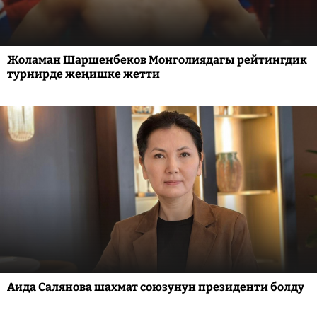
Жоламан Шаршенбеков Монголиядагы рейтингдик
турнирде жеңишке жетти
Аида Салянова шахмат союзунун президенти болду