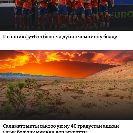
Испания футбол боюнча дүйнө чемпиону болду
Саламаттыкты сактоо уюму 40 градустан ашкан
ысык болушу мүмкүн деп эскертти