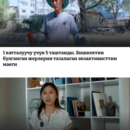
1 катталуучу үчүн 5 таштанды. Бишкектин
булганган жерлерин тазалаган экоактивисттин
маеги