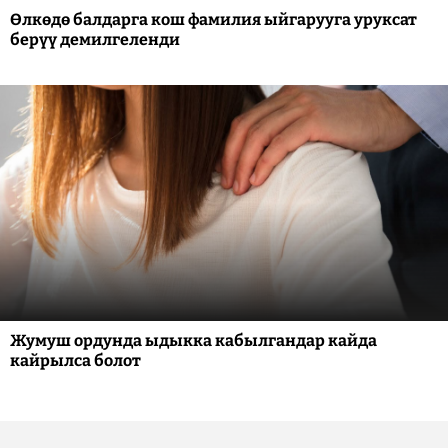
Өлкөдө балдарга кош фамилия ыйгарууга уруксат
берүү демилгеленди
Жумуш ордунда ыдыкка кабылгандар кайда
кайрылса болот