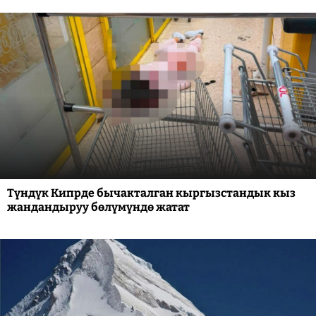
Түндүк Кипрде бычакталган кыргызстандык кыз
жандандыруу бөлүмүндө жатат