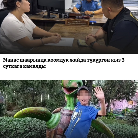
Манас шаарында коомдук жайда түкүргөн кыз 3
суткага камалды