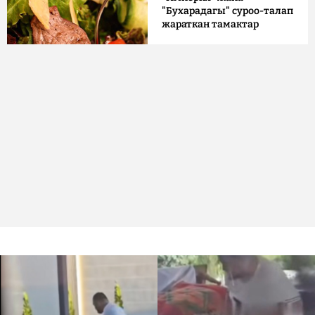
"Бухарадагы" суроо-талап
жараткан тамактар