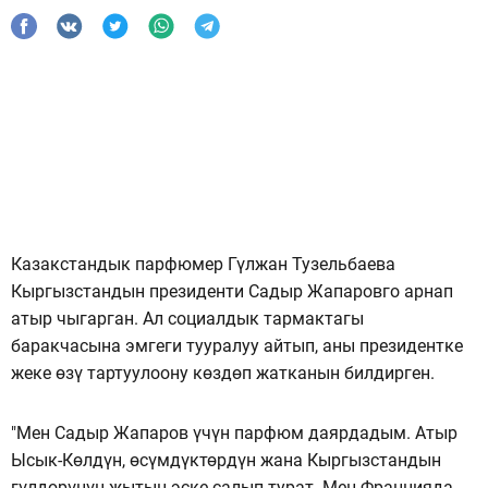
Казакстандык парфюмер Гүлжан Тузельбаева
Кыргызстандын президенти Садыр Жапаровго арнап
атыр чыгарган. Ал социалдык тармактагы
баракчасына эмгеги тууралуу айтып, аны президентке
жеке өзү тартуулоону көздөп жатканын билдирген.
"Мен Садыр Жапаров үчүн парфюм даярдадым. Атыр
Ысык-Көлдүн, өсүмдүктөрдүн жана Кыргызстандын
гүлдөрүнүн жытын эске салып турат. Мен Францияда