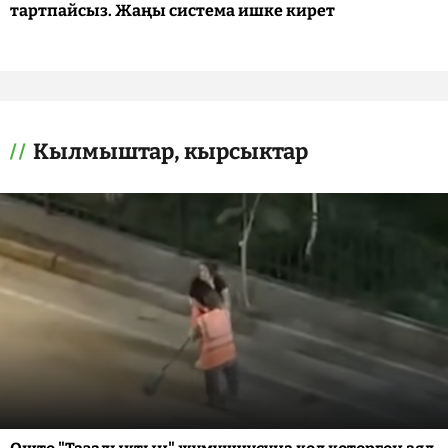
тартпайсыз. Жаңы система ишке кирет
Кылмыштар, кырсыктар