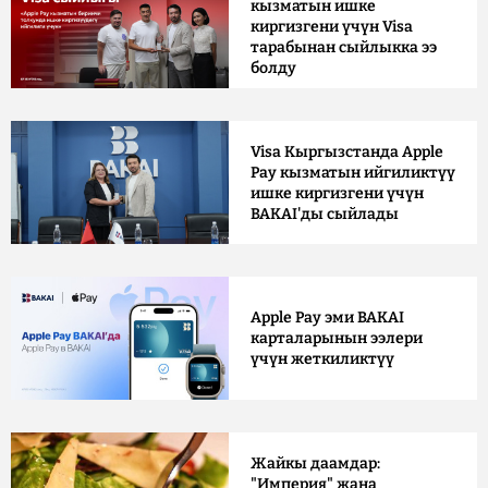
кызматын ишке
киргизгени үчүн Visa
тарабынан сыйлыкка ээ
болду
Visa Кыргызстанда Apple
Pay кызматын ийгиликтүү
ишке киргизгени үчүн
BAKAI'ды сыйлады
Apple Pay эми BAKAI
карталарынын ээлери
үчүн жеткиликтүү
Жайкы даамдар:
"Империя" жана