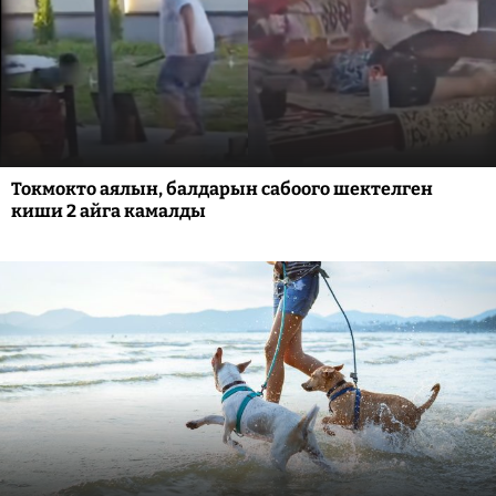
Токмокто аялын, балдарын сабоого шектелген
киши 2 айга камалды