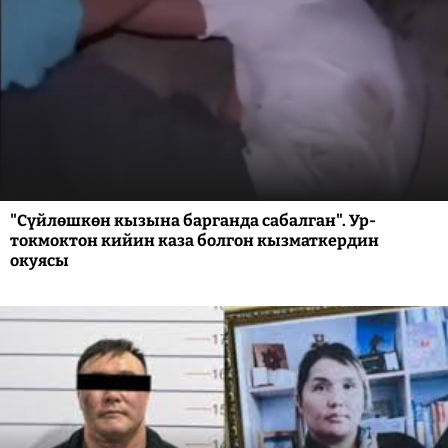
"Сүйлөшкөн кызына барганда сабалган". Ур-
токмоктон кийин каза болгон кызматкердин
окуясы