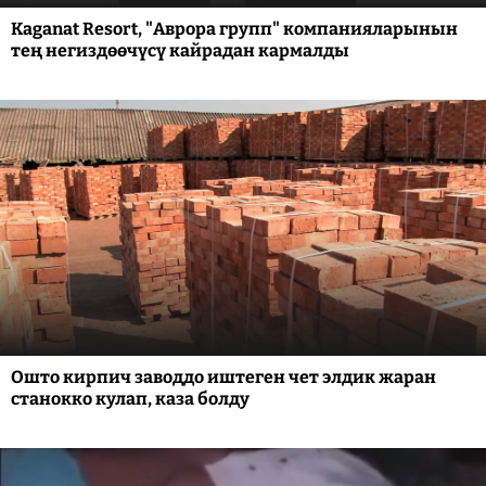
Kaganat Resort, "Аврора групп" компанияларынын
тең негиздөөчүсү кайрадан кармалды
Ошто кирпич заводдо иштеген чет элдик жаран
станокко кулап, каза болду