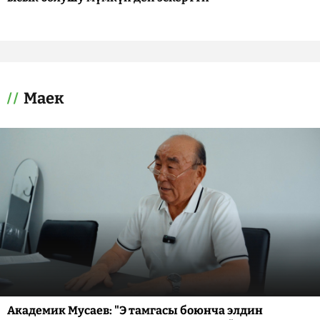
Маек
Академик Мусаев: "Э тамгасы боюнча элдин