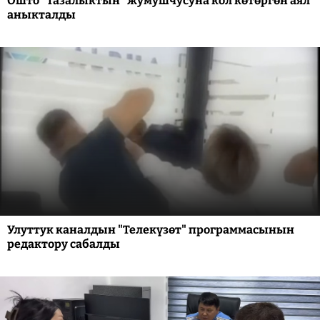
Ошто "Тазалыктын" жумушчусуна кол көтөргөн аял
аныкталды
Улуттук каналдын "Телекүзөт" программасынын
редактору сабалды