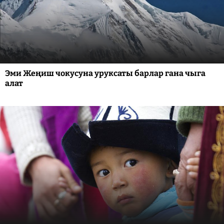
Эми Жеңиш чокусуна уруксаты барлар гана чыга
алат