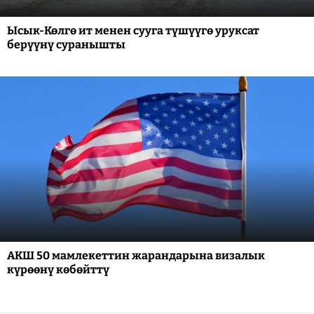
Ысык-Көлгө ит менен сууга түшүүгө уруксат
берүүнү суранышты
АКШ 50 мамлекеттин жарандарына визалык
күрөөнү көбөйттү