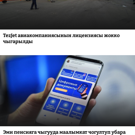
TezJet авиакомпаниясынын лицензиясы жокко
чыгарылды
Эми пенсияга чыгууда маалымкат чогултуп убара