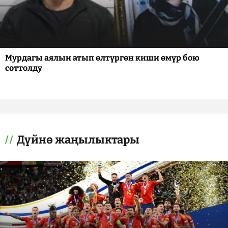
Мурдагы аялын атып өлтүргөн киши өмүр бою
соттолду
Дүйнө жаңылыктары