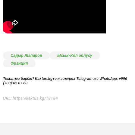
Садыр Жапаров
Ысык-Көл облусу
Франция
Темаңыз барбы? Kaktus.kg'ге жазыңыз Telegram же WhatsApp:
+996
(700) 62 07 60.
URL:
https://kaktus.kg/18184