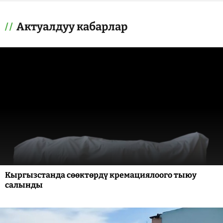
Актуалдуу кабарлар
Кыргызстанда сөөктөрдү кремациялоого тыюу
салынды