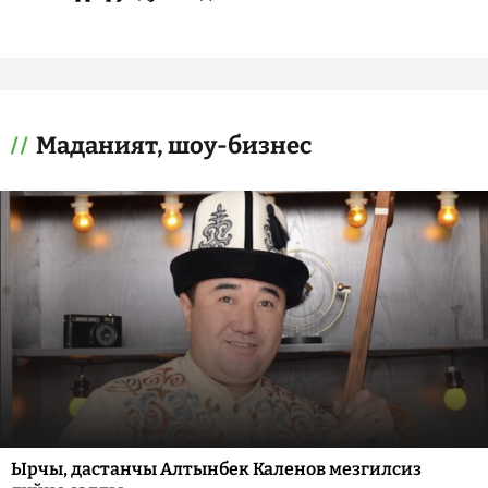
Маданият, шоу-бизнес
Ырчы, дастанчы Алтынбек Каленов мезгилсиз