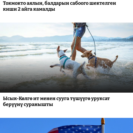
Токмокто аялын, балдарын сабоого шектелген
киши 2 айга камалды
Ысык-Көлгө ит менен сууга түшүүгө уруксат
берүүнү суранышты