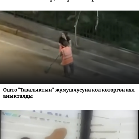
Ошто "Тазалыктын" жумушчусуна кол көтөргөн аял
аныкталды