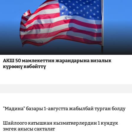
АКШ 50 мамлекеттин жарандарына визалык
күрөөнү көбөйттү
"Мадина" базары 1-августта жабылбай турган болду
Шайлоого катышкан кызматкерлердин 1 күндүк
эмгек акысы сакталат