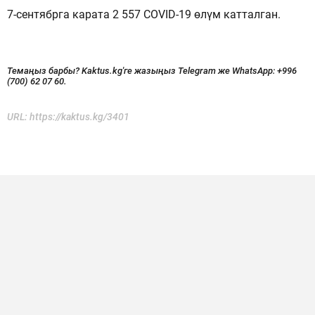
7-сентябрга карата 2 557 COVID-19 өлүм катталган.
Темаңыз барбы? Kaktus.kg'ге жазыңыз Telegram же WhatsApp:
+996
(700) 62 07 60.
URL:
https://kaktus.kg/3401