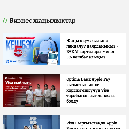
Бизнес жаңылыктар
Жаңы окуу жылына
пайдалуу даярданыңыз -
BAKAI карталары менен
5% кешбэк алыңыз
Optima Банк Apple Pay
кызматын ишке
киргизгени үчүн Visa
тарабынан сыйлыкка ээ
болду
Visa Кыргызстанда Apple
Pay кызматын ийгиликтүү