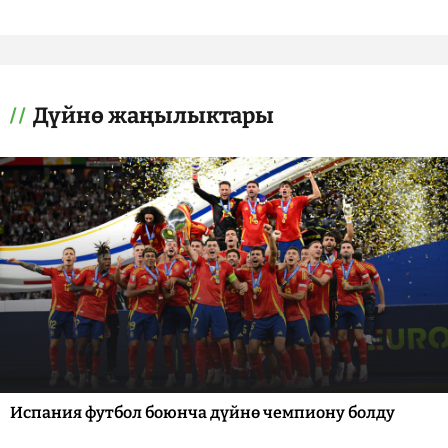
Дүйнө жаңылыктары
Испания футбол боюнча дүйнө чемпиону болду