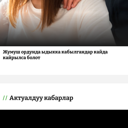
Жумуш ордунда ыдыкка кабылгандар кайда
кайрылса болот
Актуалдуу кабарлар