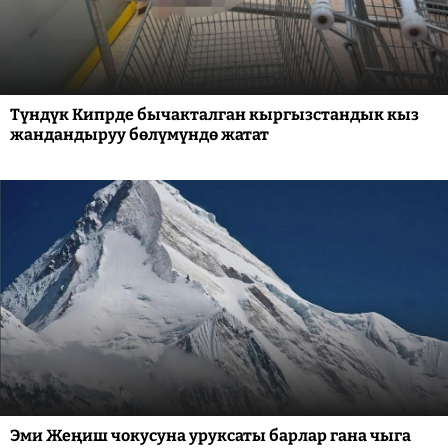
Түндүк Кипрде бычакталган кыргызстандык кыз
жандандыруу бөлүмүндө жатат
Эми Жеңиш чокусуна уруксаты барлар гана чыга