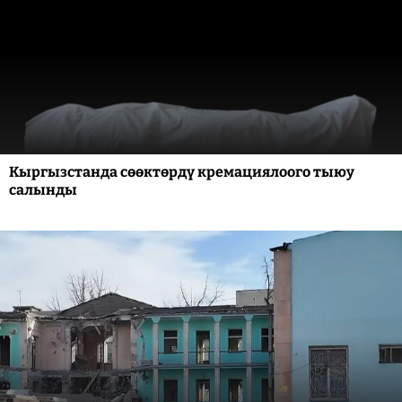
Кыргызстанда сөөктөрдү кремациялоого тыюу
салынды