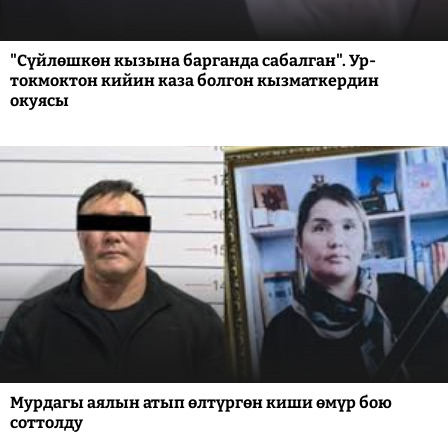
"Сүйлөшкөн кызына барганда сабалган". Ур-
токмоктон кийин каза болгон кызматкердин
окуясы
Мурдагы аялын атып өлтүргөн киши өмүр бою
соттолду