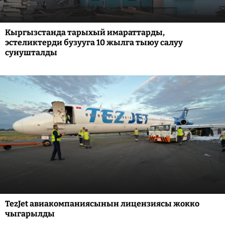
Кыргызстанда тарыхый имараттарды,
эстеликтерди бузууга 10 жылга тыюу салуу
сунушталды
TezJet авиакомпаниясынын лицензиясы жокко
чыгарылды