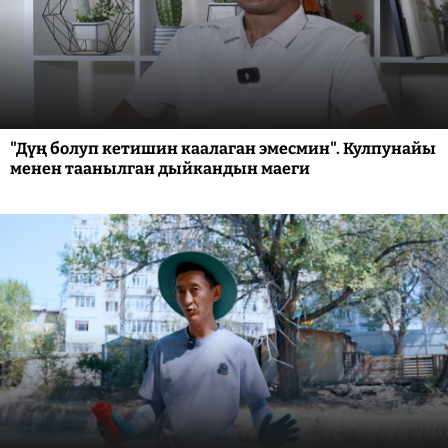
"Дүң болуп кетишин каалаган эмесмин". Кулпунайы
менен таанылган дыйкандын маеги