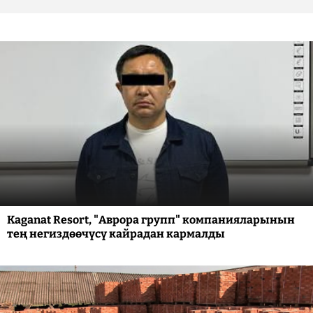
Kaganat Resort, "Аврора групп" компанияларынын
тең негиздөөчүсү кайрадан кармалды