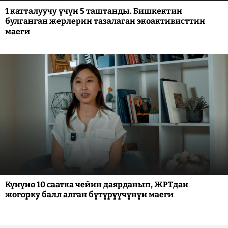
1 катталуучу үчүн 5 таштанды. Бишкектин
булганган жерлерин тазалаган экоактивисттин
маеги
Күнүнө 10 саатка чейин даярданып, ЖРТдан
жогорку балл алган бүтүрүүчүнүн маеги