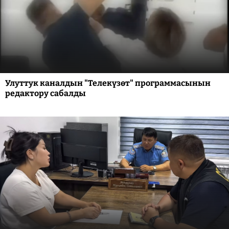
Улуттук каналдын "Телекүзөт" программасынын
редактору сабалды