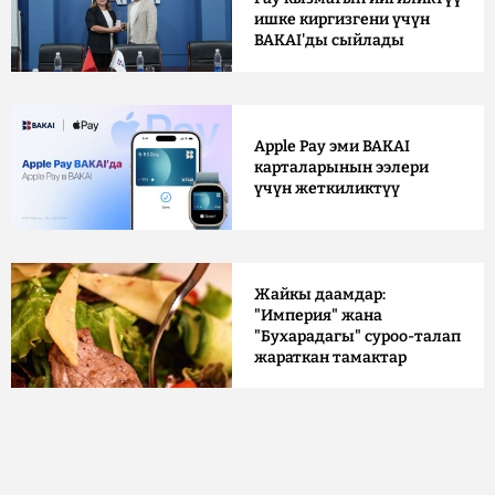
ишке киргизгени үчүн
BAKAI'ды сыйлады
Apple Pay эми BAKAI
карталарынын ээлери
үчүн жеткиликтүү
Жайкы даамдар:
"Империя" жана
"Бухарадагы" суроо-талап
жараткан тамактар