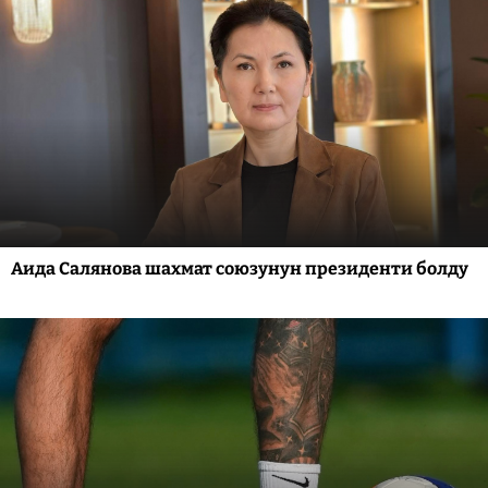
Аида Салянова шахмат союзунун президенти болду