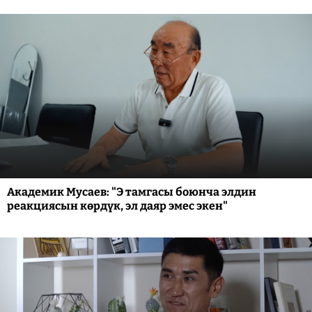
Академик Мусаев: "Э тамгасы боюнча элдин
реакциясын көрдүк, эл даяр эмес экен"