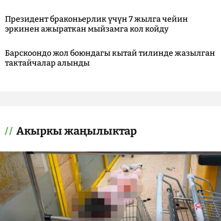
Президент браконьерлик үчүн 7 жылга чейин
эркинен ажыраткан мыйзамга кол койду
Барскоондо жол боюндагы кытай тилинде жазылган
тактайчалар алынды
Акыркы жаңылыктар