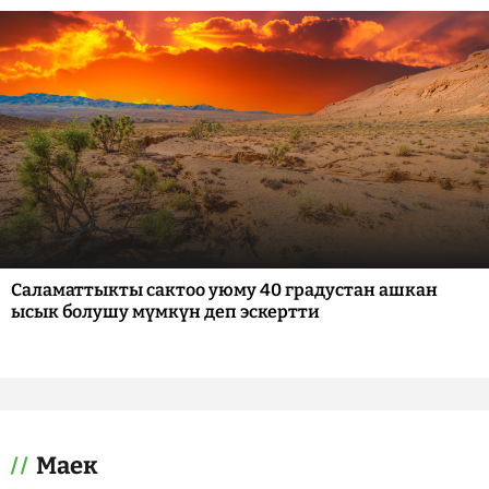
Саламаттыкты сактоо уюму 40 градустан ашкан
ысык болушу мүмкүн деп эскертти
Маек