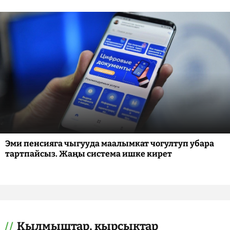
Эми пенсияга чыгууда маалымкат чогултуп убара
тартпайсыз. Жаңы система ишке кирет
Кылмыштар, кырсыктар