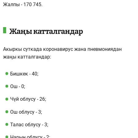
Жалпы - 170 745.
Жаңы катталгандар
Акыркы суткада коронавирус жана пневмониядан
жаңы катталгандар:
Бишкек - 40;
Ош - 0;
Чүй облусу - 26;
Ош облусу - 3;
Талас облусу - 3;
Нарын облусу - 2;