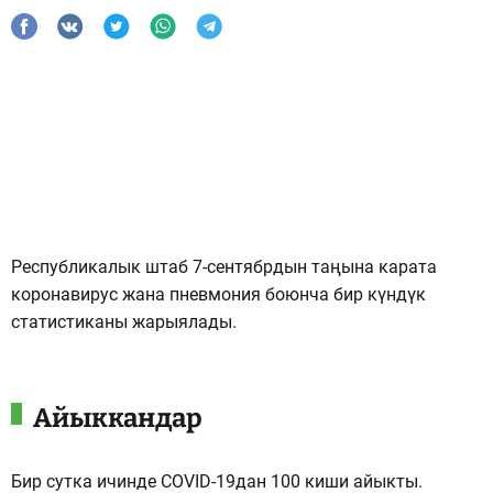
Республикалык штаб 7-сентябрдын таңына карата
коронавирус жана пневмония боюнча бир күндүк
статистиканы жарыялады.
Айыккандар
Бир сутка ичинде COVID-19дан 100 киши айыкты.