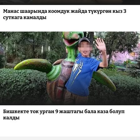
Манас шаарында коомдук жайда түкүргөн кыз 3
суткага камалды
Бишкекте ток урган 9 жаштагы бала каза болуп
калды