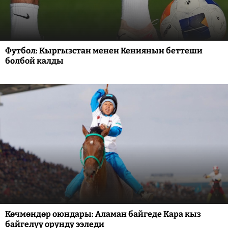
Футбол: Кыргызстан менен Кениянын беттеши
болбой калды
Көчмөндөр оюндары: Аламан байгеде Кара кыз
байгелүү орунду ээледи