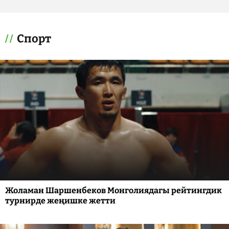
Спорт
Жоламан Шаршенбеков Монголиядагы рейтингдик
турнирде жеңишке жетти