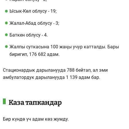
Ысык-Көл облусу - 19;
Жалал-Абад облусу - 3;
Баткен облусу - 4.
Жалпы суткасына 100 жаңы учур катталды. Бары
биригип, 176 682 адам.
Стационардык дарыланууда 788 бейтап, ал эми
амбулатордук дарыланууда 1 139 адам бар.
Каза тапкандар
Бир күндө үч адам көз жумду.