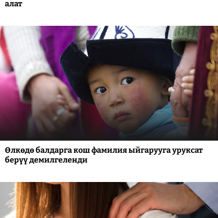
алат
Өлкөдө балдарга кош фамилия ыйгарууга уруксат
берүү демилгеленди