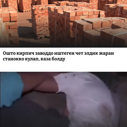
Ошто кирпич заводдо иштеген чет элдик жаран
станокко кулап, каза болду