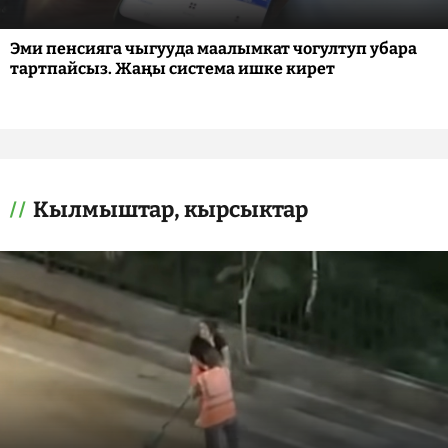
Эми пенсияга чыгууда маалымкат чогултуп убара
тартпайсыз. Жаңы система ишке кирет
Кылмыштар, кырсыктар