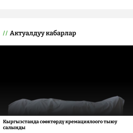
Актуалдуу кабарлар
Кыргызстанда сөөктөрдү кремациялоого тыюу
салынды