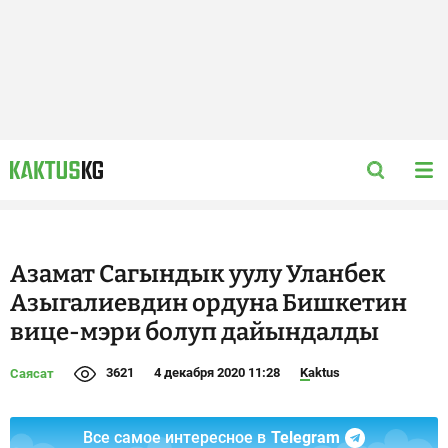
Азамат Сагындык уулу Уланбек
Азыгалиевдин ордуна Бишкетин
вице-мэри болуп дайындалды
3621
4 декабря 2020 11:28
Kaktus
Саясат
Все самое интересное в
Telegram