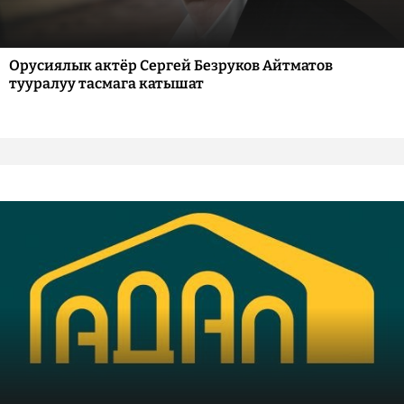
Орусиялык актёр Сергей Безруков Айтматов
тууралуу тасмага катышат