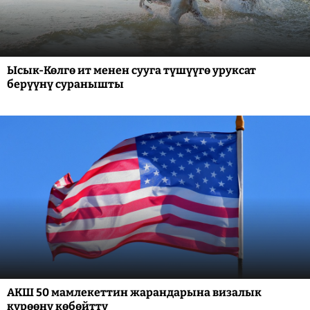
Ысык-Көлгө ит менен сууга түшүүгө уруксат
берүүнү суранышты
АКШ 50 мамлекеттин жарандарына визалык
күрөөнү көбөйттү