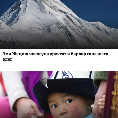
Эми Жеңиш чокусуна уруксаты барлар гана чыга
алат