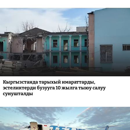
Кыргызстанда тарыхый имараттарды,
эстеликтерди бузууга 10 жылга тыюу салуу
сунушталды