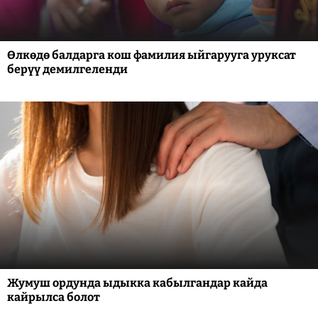
Өлкөдө балдарга кош фамилия ыйгарууга уруксат
берүү демилгеленди
Жумуш ордунда ыдыкка кабылгандар кайда
кайрылса болот