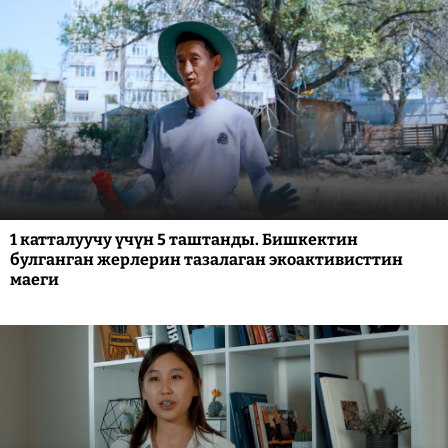
1 катталуучу үчүн 5 таштанды. Бишкектин
булганган жерлерин тазалаган экоактивисттин
маеги