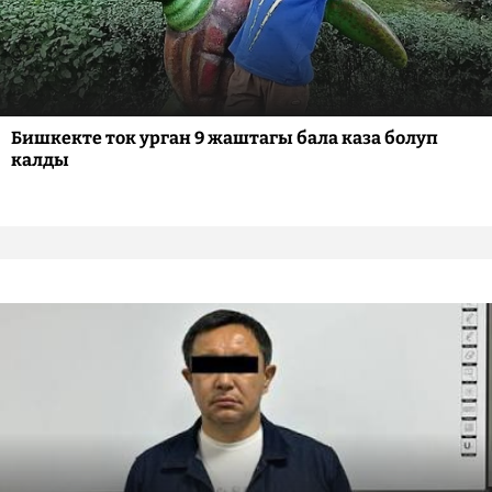
Бишкекте ток урган 9 жаштагы бала каза болуп
калды