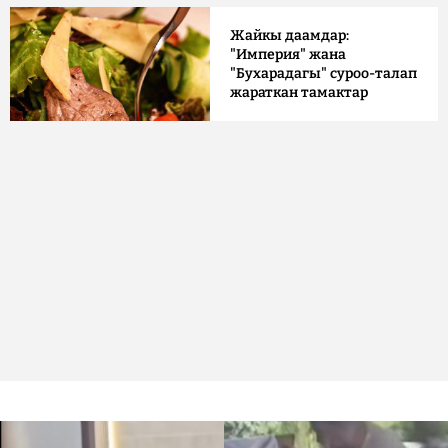
Жайкы даамдар:
"Империя" жана
"Бухарадагы" суроо-талап
жараткан тамактар