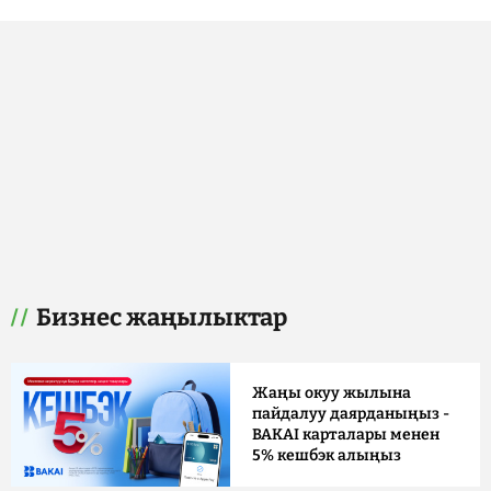
Бизнес жаңылыктар
Жаңы окуу жылына
пайдалуу даярданыңыз -
BAKAI карталары менен
5% кешбэк алыңыз