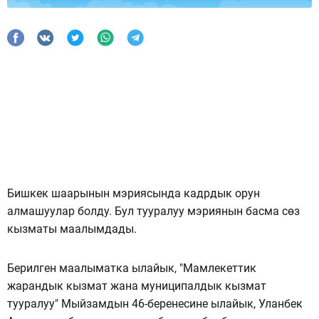
Бишкек шаарынын мэриясында кадрдык орун
алмашуулар болду. Бул тууралуу мэриянын басма сөз
кызматы маалымдады.
Берилген маалыматка ылайык, "Мамлекеттик
жарандык кызмат жана муниципалдык кызмат
тууралуу" Мыйзамдын 46-беренесине ылайык, Уланбек