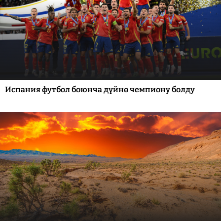
Испания футбол боюнча дүйнө чемпиону болду