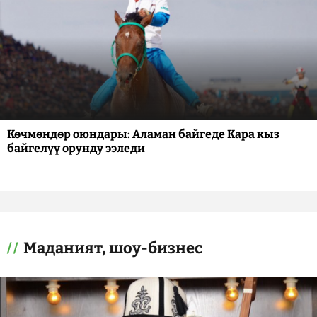
Көчмөндөр оюндары: Аламан байгеде Кара кыз
байгелүү орунду ээледи
Маданият, шоу-бизнес