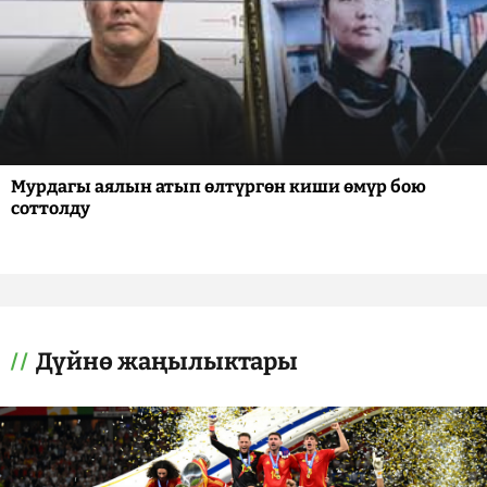
Мурдагы аялын атып өлтүргөн киши өмүр бою
соттолду
Дүйнө жаңылыктары