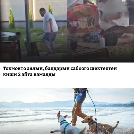
Токмокто аялын, балдарын сабоого шектелген
киши 2 айга камалды