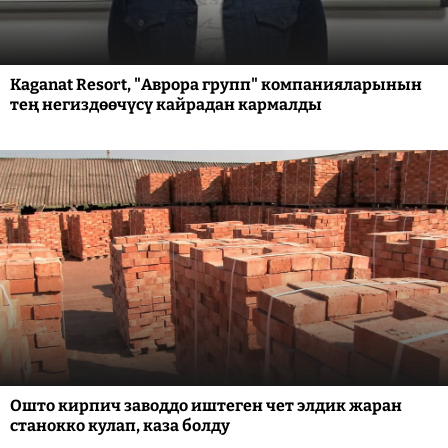
Kaganat Resort, "Аврора групп" компанияларынын
тең негиздөөчүсү кайрадан кармалды
Ошто кирпич заводдо иштеген чет элдик жаран
станокко кулап, каза болду