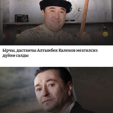
Ырчы, дастанчы Алтынбек Каленов мезгилсиз
дүйнө салды