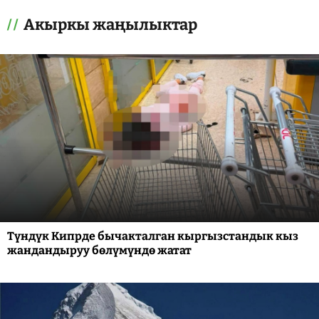
Акыркы жаңылыктар
Түндүк Кипрде бычакталган кыргызстандык кыз
жандандыруу бөлүмүндө жатат