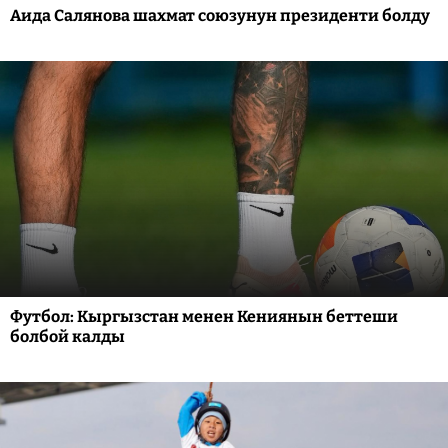
Аида Салянова шахмат союзунун президенти болду
Футбол: Кыргызстан менен Кениянын беттеши
болбой калды