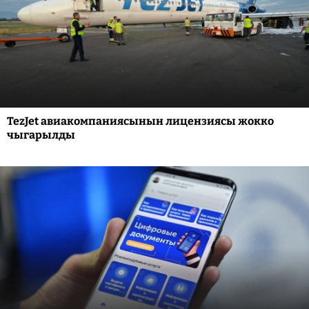
TezJet авиакомпаниясынын лицензиясы жокко
чыгарылды