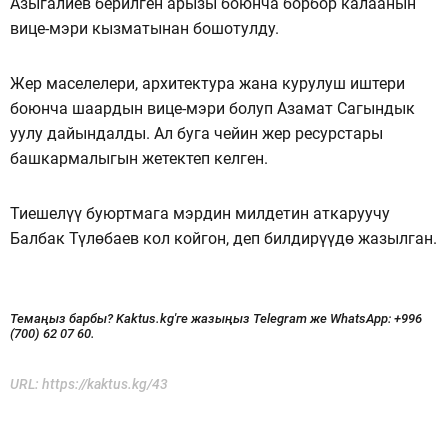
Азыгалиев берилген арызы боюнча борбор калаанын
вице-мэри кызматынан бошотулду.
Жер маселелери, архитектура жана курулуш иштери
боюнча шаардын вице-мэри болуп Азамат Сагындык
уулу дайындалды. Ал буга чейин жер ресурстары
башкармалыгын жетектеп келген.
Тиешелүү буюртмага мэрдин милдетин аткаруучу
Балбак Түлөбаев кол койгон, деп билдирүүдө жазылган.
Темаңыз барбы? Kaktus.kg'ге жазыңыз Telegram же WhatsApp:
+996
(700) 62 07 60.
URL:
https://kaktus.kg/43