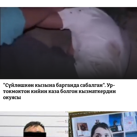
"Сүйлөшкөн кызына барганда сабалган". Ур-
токмоктон кийин каза болгон кызматкердин
окуясы