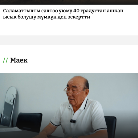
Саламаттыкты сактоо уюму 40 градустан ашкан
ысык болушу мүмкүн деп эскертти
Маек