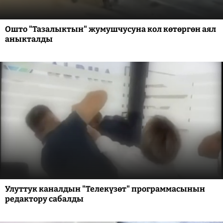
Ошто "Тазалыктын" жумушчусуна кол көтөргөн аял
аныкталды
Улуттук каналдын "Телекүзөт" программасынын
редактору сабалды