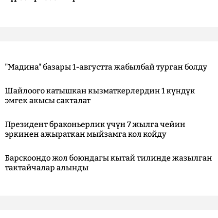
"Мадина" базары 1-августта жабылбай турган болду
Шайлоого катышкан кызматкерлердин 1 күндүк
эмгек акысы сакталат
Президент браконьерлик үчүн 7 жылга чейин
эркинен ажыраткан мыйзамга кол койду
Барскоондо жол боюндагы кытай тилинде жазылган
тактайчалар алынды