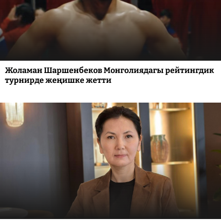
Жоламан Шаршенбеков Монголиядагы рейтингдик
турнирде жеңишке жетти