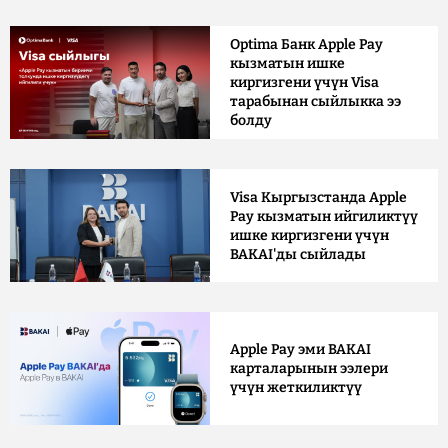
Optima Банк Apple Pay
кызматын ишке
киргизгени үчүн Visa
тарабынан сыйлыкка ээ
болду
Visa Кыргызстанда Apple
Pay кызматын ийгиликтүү
ишке киргизгени үчүн
BAKAI'ды сыйлады
Apple Pay эми BAKAI
карталарынын ээлери
үчүн жеткиликтүү