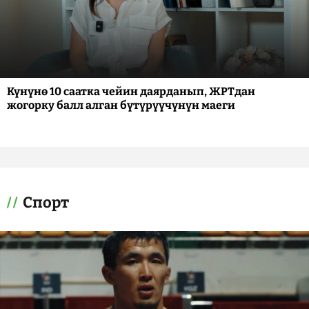
Күнүнө 10 саатка чейин даярданып, ЖРТдан
жогорку балл алган бүтүрүүчүнүн маеги
Спорт