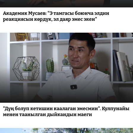
Академик Мусаев: "Э тамгасы боюнча элдин
реакциясын көрдүк, эл даяр эмес экен"
"Дүң болуп кетишин каалаган эмесмин". Кулпунайы
менен таанылган дыйкандын маеги