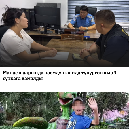
Манас шаарында коомдук жайда түкүргөн кыз 3
суткага камалды