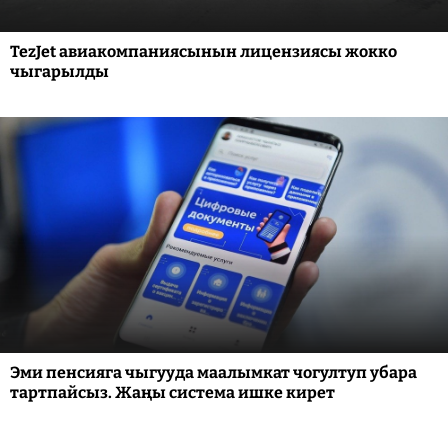
TezJet авиакомпаниясынын лицензиясы жокко
чыгарылды
Эми пенсияга чыгууда маалымкат чогултуп убара
тартпайсыз. Жаңы система ишке кирет