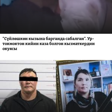
"Сүйлөшкөн кызына барганда сабалган". Ур-
токмоктон кийин каза болгон кызматкердин
окуясы