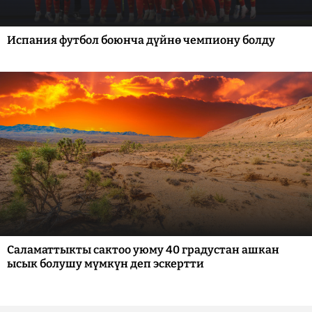
Испания футбол боюнча дүйнө чемпиону болду
Саламаттыкты сактоо уюму 40 градустан ашкан
ысык болушу мүмкүн деп эскертти