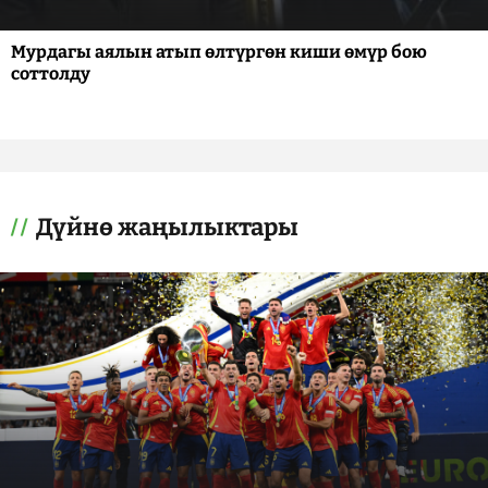
Мурдагы аялын атып өлтүргөн киши өмүр бою
соттолду
Дүйнө жаңылыктары