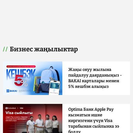
Бизнес жаңылыктар
Жаңы окуу жылына
пайдалуу даярданыңыз -
BAKAI карталары менен
5% кешбэк алыңыз
Optima Банк Apple Pay
кызматын ишке
киргизгени үчүн Visa
тарабынан сыйлыкка ээ
болду