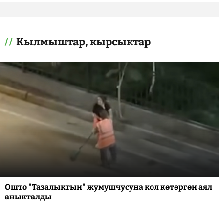
Кылмыштар, кырсыктар
Ошто "Тазалыктын" жумушчусуна кол көтөргөн аял
аныкталды