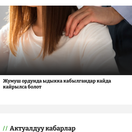
Жумуш ордунда ыдыкка кабылгандар кайда
кайрылса болот
Актуалдуу кабарлар