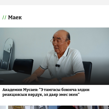
Маек
Академик Мусаев: "Э тамгасы боюнча элдин
реакциясын көрдүк, эл даяр эмес экен"