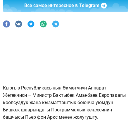
Все самое интересное в
Telegram
Кыргыз Республикасынын Өкмөтүнүн Аппарат
Жетекчиси – Министр Бактыбек Аманбаев Европадагы
коопсуздук жана кызматташтык боюнча уюмдун
Бишкек шаарындагы Программалык кеңсесинин
башчысы Пьер фон Аркс менен жолугушту.