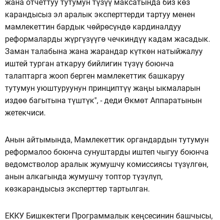
жана отчеттуу тутумун түзүү максатында биз көз
карандысыз эл аралык эксперттерди тартуу менен
мамлекеттин бардык чөйрөсүндө кардиналдуу
реформаларды жүргүзүүгө чечкиндүү кадам жасадык.
Заман талабына жана жарандар күткөн натыйжалуу
иштей турган аткаруу бийлигин түзүү боюнча
талаптарга жооп берген мамлекеттик башкаруу
тутумун уюштуруунун принциптүү жаңы ыкмаларын
издөө багытына түштүк", - деди Өкмөт Аппаратынын
жетекчиси.
Анын айтымында, Мамлекеттик органдардын тутумун
реформалоо боюнча сунуштарды иштеп чыгуу боюнча
ведомстволор аралык жумушчу комиссиясы түзүлгөн,
анын алкагында жумушчу топтор түзүлүп,
көзкарандысыз эксперттер тартылган.
ЕККУ Бишкектеги Программалык кеңсесинин башчысы,