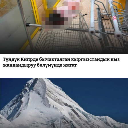
Түндүк Кипрде бычакталган кыргызстандык кыз
жандандыруу бөлүмүндө жатат