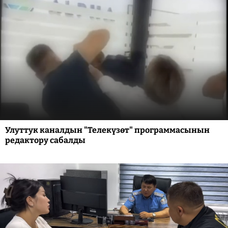
Улуттук каналдын "Телекүзөт" программасынын
редактору сабалды