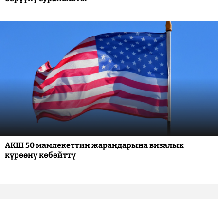
АКШ 50 мамлекеттин жарандарына визалык
күрөөнү көбөйттү