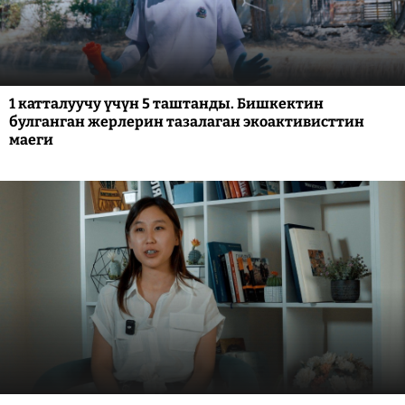
1 катталуучу үчүн 5 таштанды. Бишкектин
булганган жерлерин тазалаган экоактивисттин
маеги