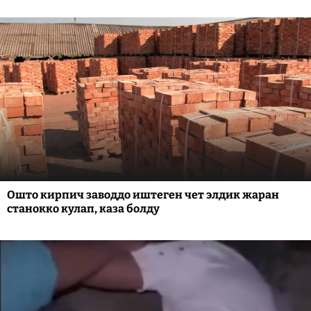
Ошто кирпич заводдо иштеген чет элдик жаран
станокко кулап, каза болду