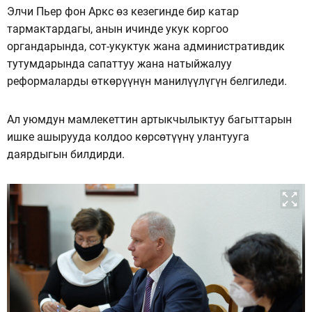
Элчи Пьер фон Аркс өз кезегинде бир катар
тармактардагы, анын ичинде укук коргоо
органдарында, сот-укуктук жана административдик
тутумдарында сапаттуу жана натыйжалуу
реформаларды өткөрүүнүн манилүүлүгүн белгиледи.
Ал уюмдун мамлекеттин артыкчылыктуу багыттарын
ишке ашырууда колдоо көрсөтүүнү улантууга
даярдыгын билдирди.