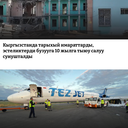
Кыргызстанда тарыхый имараттарды,
эстеликтерди бузууга 10 жылга тыюу салуу
сунушталды