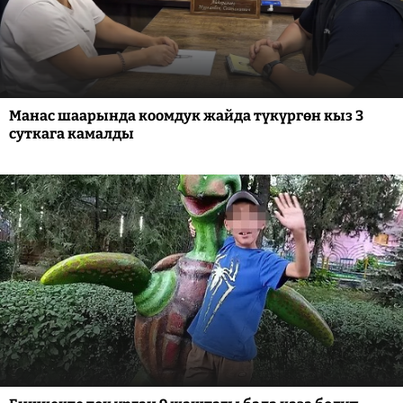
Манас шаарында коомдук жайда түкүргөн кыз 3
суткага камалды