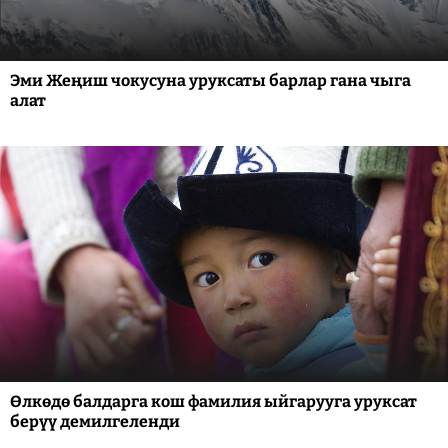
Эми Жеңиш чокусуна уруксаты барлар гана чыга
алат
Өлкөдө балдарга кош фамилия ыйгарууга уруксат
берүү демилгеленди