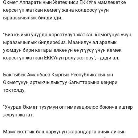
Өкмөт Аппаратынын Жетекчиси ЕККУга мамлекетке
көрсөтүп жаткан көмөгү жана колдоосу үчүн
ыраазычылык билдирди.
"Биз кыйын учурда көрсөтүлүп жаткан көмөгүңүз үчүн
ыраазычылык билдиребиз. Маанилүү эл аралык
уюмдун бири катары өлкөнүн өнүгүүсү үчүн көмөк
көрсөтүп жаткан ЕККУнун ролу жогору", - деди ал.
Бактыбек Аманбаев Кыргыз Республикасынын
Өкмөтүнүн артыкчылыктуу багыттарына кеңири
токтолду.
"Учурда Өкмөт түзүмүн оптимизациялоо боюнча иштер
жүрүп жатат.
Мамлекеттик башкаруунун жарандарга ачык-айкын