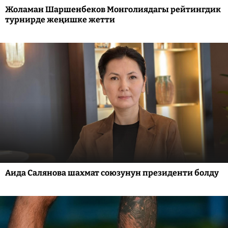
Жоламан Шаршенбеков Монголиядагы рейтингдик
турнирде жеңишке жетти
Аида Салянова шахмат союзунун президенти болду