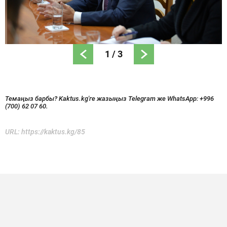
1
/
3
Темаңыз барбы? Kaktus.kg'ге жазыңыз Telegram же WhatsApp:
+996
(700) 62 07 60.
URL:
https://kaktus.kg/85