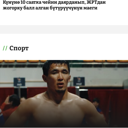
Күнүнө 10 саатка чейин даярданып, ЖРТдан
жогорку балл алган бүтүрүүчүнүн маеги
Спорт