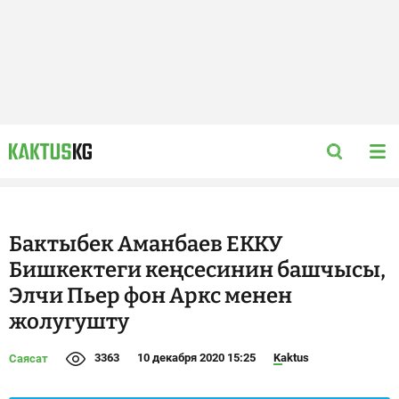
Бактыбек Аманбаев ЕККУ
Бишкектеги кеңсесинин башчысы,
Элчи Пьер фон Аркс менен
жолугушту
3363
10 декабря 2020 15:25
Kaktus
Саясат