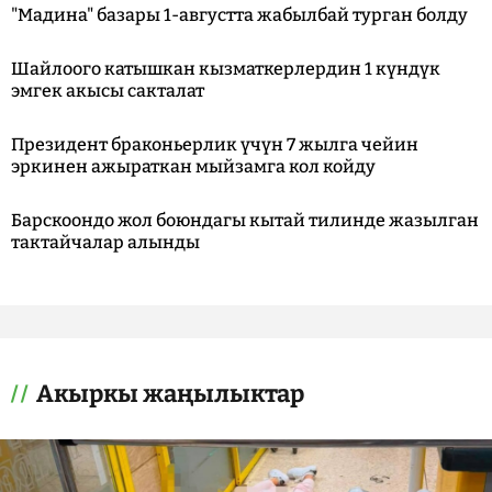
"Мадина" базары 1-августта жабылбай турган болду
Шайлоого катышкан кызматкерлердин 1 күндүк
эмгек акысы сакталат
Президент браконьерлик үчүн 7 жылга чейин
эркинен ажыраткан мыйзамга кол койду
Барскоондо жол боюндагы кытай тилинде жазылган
тактайчалар алынды
Акыркы жаңылыктар