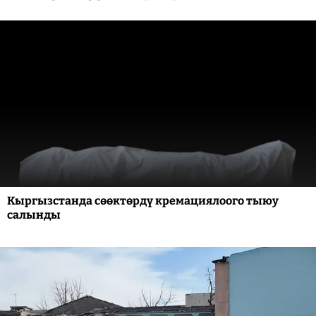
Кыргызстанда сөөктөрдү кремациялоого тыюу
салынды