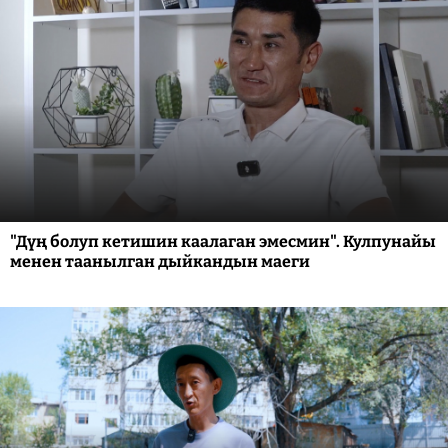
"Дүң болуп кетишин каалаган эмесмин". Кулпунайы
менен таанылган дыйкандын маеги