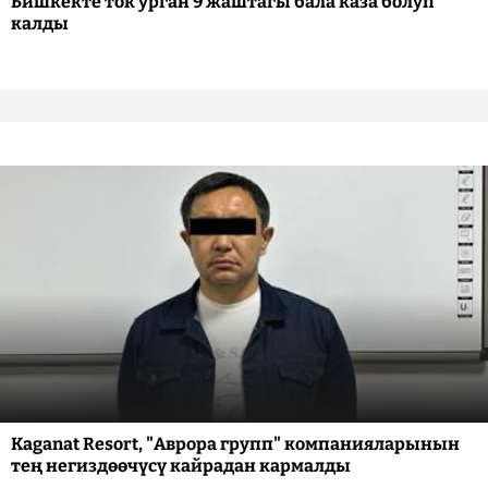
Бишкекте ток урган 9 жаштагы бала каза болуп
калды
Kaganat Resort, "Аврора групп" компанияларынын
тең негиздөөчүсү кайрадан кармалды