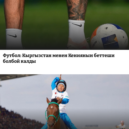
Футбол: Кыргызстан менен Кениянын беттеши
болбой калды