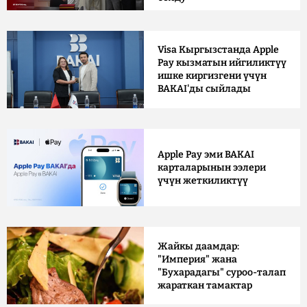
Visa Кыргызстанда Apple
Pay кызматын ийгиликтүү
ишке киргизгени үчүн
BAKAI'ды сыйлады
Apple Pay эми BAKAI
карталарынын ээлери
үчүн жеткиликтүү
Жайкы даамдар:
"Империя" жана
"Бухарадагы" суроо-талап
жараткан тамактар