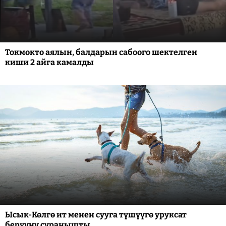
Токмокто аялын, балдарын сабоого шектелген
киши 2 айга камалды
Ысык-Көлгө ит менен сууга түшүүгө уруксат
берүүнү суранышты