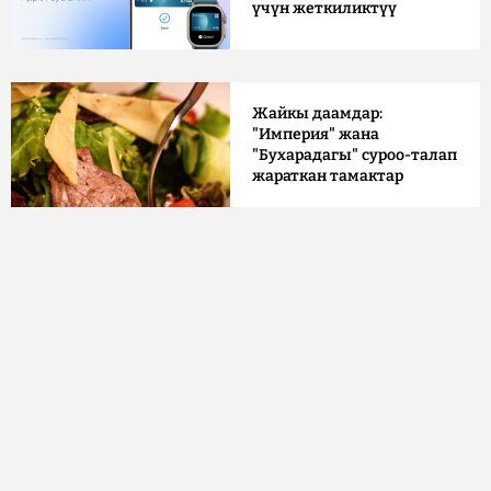
үчүн жеткиликтүү
Жайкы даамдар:
"Империя" жана
"Бухарадагы" суроо-талап
жараткан тамактар