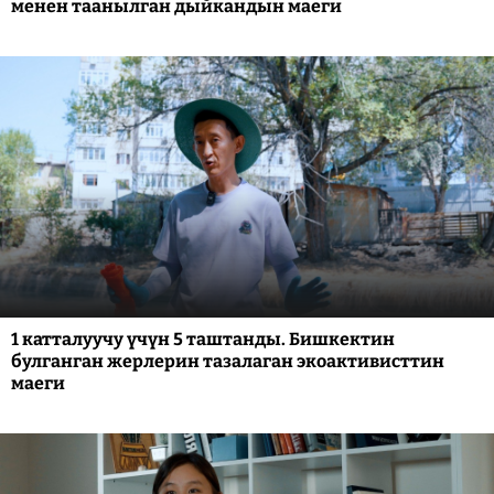
менен таанылган дыйкандын маеги
1 катталуучу үчүн 5 таштанды. Бишкектин
булганган жерлерин тазалаган экоактивисттин
маеги