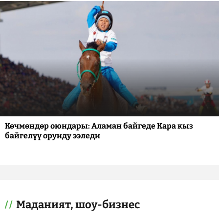
Көчмөндөр оюндары: Аламан байгеде Кара кыз
байгелүү орунду ээледи
Маданият, шоу-бизнес