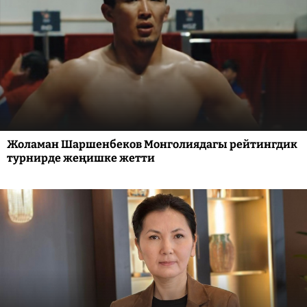
Жоламан Шаршенбеков Монголиядагы рейтингдик
турнирде жеңишке жетти