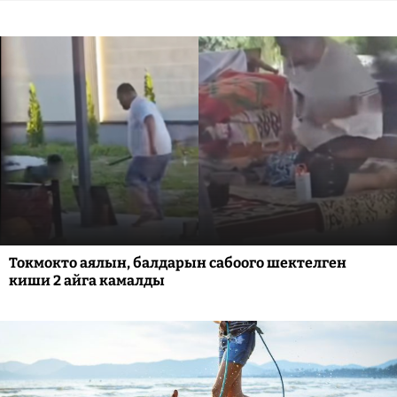
Токмокто аялын, балдарын сабоого шектелген
киши 2 айга камалды