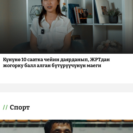
Күнүнө 10 саатка чейин даярданып, ЖРТдан
жогорку балл алган бүтүрүүчүнүн маеги
Спорт