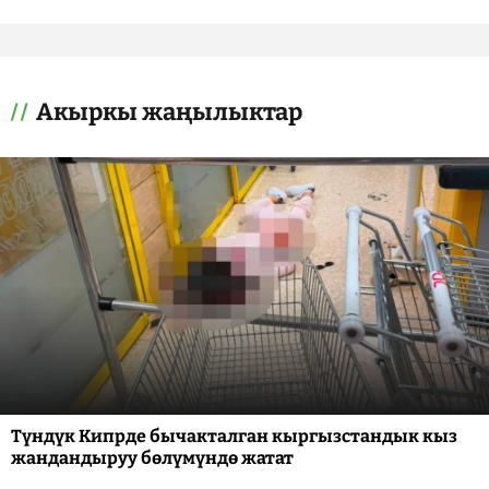
Акыркы жаңылыктар
Түндүк Кипрде бычакталган кыргызстандык кыз
жандандыруу бөлүмүндө жатат