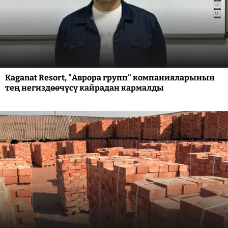
Kaganat Resort, "Аврора групп" компанияларынын
тең негиздөөчүсү кайрадан кармалды