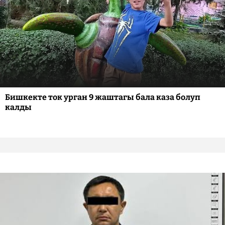
Бишкекте ток урган 9 жаштагы бала каза болуп
калды