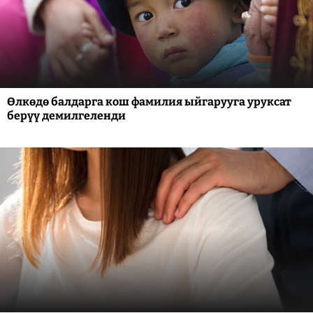
Өлкөдө балдарга кош фамилия ыйгарууга уруксат
берүү демилгеленди