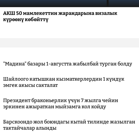
АКШ 50 мамлекеттин жарандарына визалык
күрөөнү көбөйттү
"Мадина" базары 1-августта жабылбай турган болду
Шайлоого катышкан кызматкерлердин 1 күндүк
эмгек акысы сакталат
Президент браконьерлик үчүн 7 жылга чейин
эркинен ажыраткан мыйзамга кол койду
Барскоондо жол боюндагы кытай тилинде жазылган
тактайчалар алынды