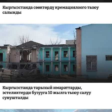
Кыргызстанда сөөктөрдү кремациялоого тыюу
салынды
Кыргызстанда тарыхый имараттарды,
эстеликтерди бузууга 10 жылга тыюу салуу
сунушталды