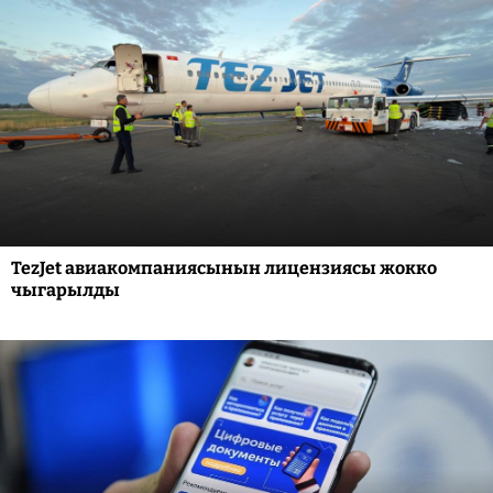
TezJet авиакомпаниясынын лицензиясы жокко
чыгарылды