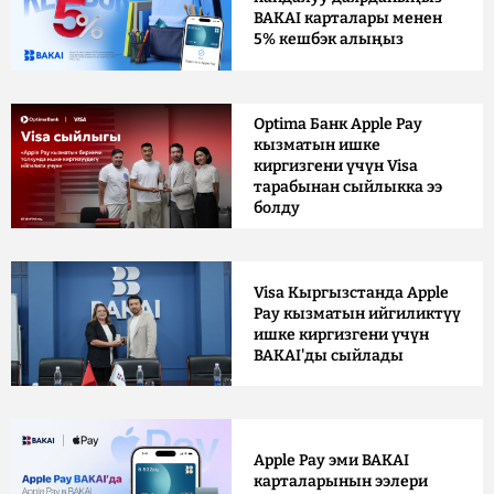
BAKAI карталары менен
5% кешбэк алыңыз
Optima Банк Apple Pay
кызматын ишке
киргизгени үчүн Visa
тарабынан сыйлыкка ээ
болду
Visa Кыргызстанда Apple
Pay кызматын ийгиликтүү
ишке киргизгени үчүн
BAKAI'ды сыйлады
Apple Pay эми BAKAI
карталарынын ээлери