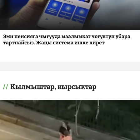
Эми пенсияга чыгууда маалымкат чогултуп убара
тартпайсыз. Жаңы система ишке кирет
Кылмыштар, кырсыктар