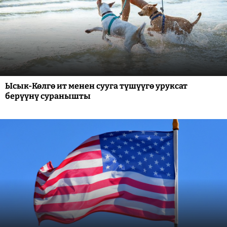
Ысык-Көлгө ит менен сууга түшүүгө уруксат
берүүнү суранышты