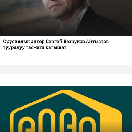
Орусиялык актёр Сергей Безруков Айтматов
тууралуу тасмага катышат