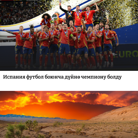
Испания футбол боюнча дүйнө чемпиону болду