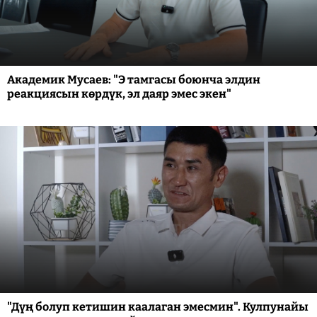
Академик Мусаев: "Э тамгасы боюнча элдин
реакциясын көрдүк, эл даяр эмес экен"
"Дүң болуп кетишин каалаган эмесмин". Кулпунайы