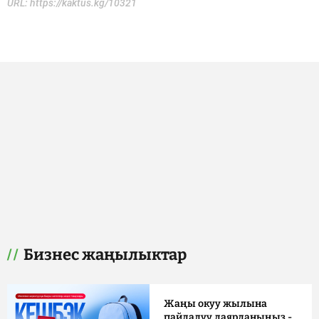
URL:
https://kaktus.kg/10321
Бизнес жаңылыктар
Жаңы окуу жылына
пайдалуу даярданыңыз -