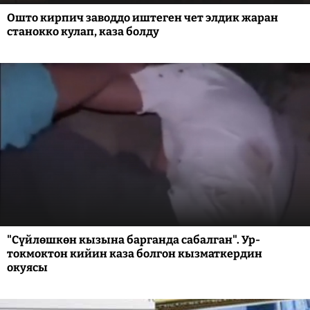
Ошто кирпич заводдо иштеген чет элдик жаран
станокко кулап, каза болду
"Сүйлөшкөн кызына барганда сабалган". Ур-
токмоктон кийин каза болгон кызматкердин
окуясы