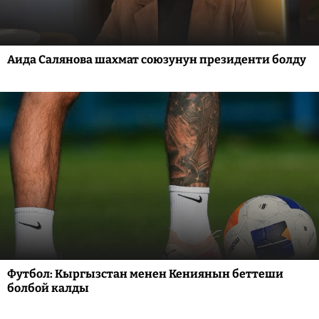
Аида Салянова шахмат союзунун президенти болду
Футбол: Кыргызстан менен Кениянын беттеши
болбой калды