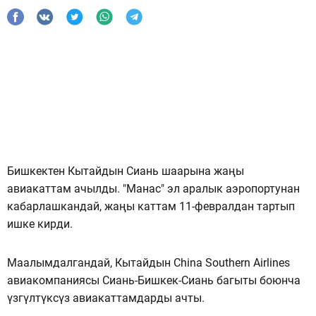
Бишкектен Кытайдын Сиань шаарына жаңы
авиакаттам ачылды. "Манас" эл аралык аэропортунан
кабарлашкандай, жаңы каттам 11-февралдан тартып
ишке кирди.
Маалымдалгандай, Кытайдын China Southern Airlines
авиакомпаниясы Сиань-Бишкек-Сиань багыты боюнча
үзгүлтүксүз авиакаттамдарды ачты.