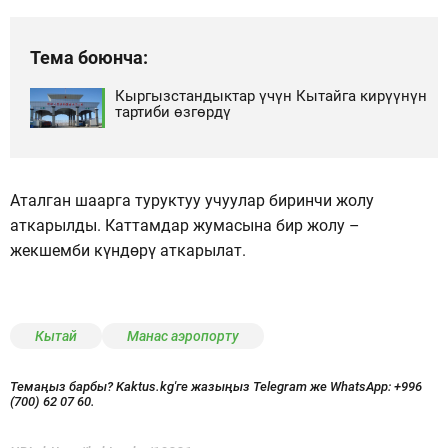
Тема боюнча:
Кыргызстандыктар үчүн Кытайга кирүүнүн
тартиби өзгөрдү
Аталган шаарга туруктуу учуулар биринчи жолу
аткарылды. Каттамдар жумасына бир жолу –
жекшемби күндөрү аткарылат.
Кытай
Манас аэропорту
Темаңыз барбы? Kaktus.kg'ге жазыңыз Telegram же WhatsApp:
+996
(700) 62 07 60.