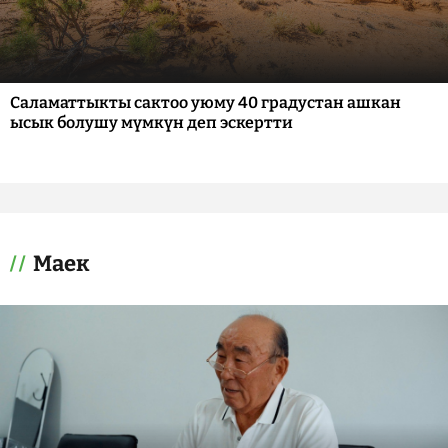
Саламаттыкты сактоо уюму 40 градустан ашкан
ысык болушу мүмкүн деп эскертти
Маек