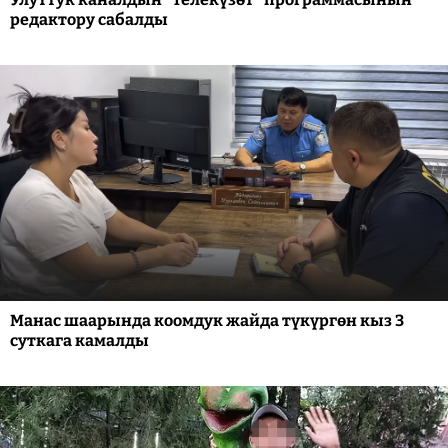
редактору сабалды
Манас шаарында коомдук жайда түкүргөн кыз 3
суткага камалды