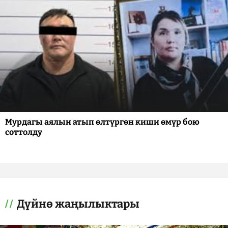
Мурдагы аялын атып өлтүргөн киши өмүр бою
соттолду
Дүйнө жаңылыктары