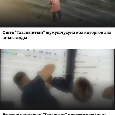
Ошто "Тазалыктын" жумушчусуна кол көтөргөн аял
аныкталды
Улуттук каналдын "Телекүзөт" программасынын