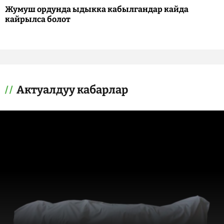
Жумуш ордунда ыдыкка кабылгандар кайда
кайрылса болот
Актуалдуу кабарлар