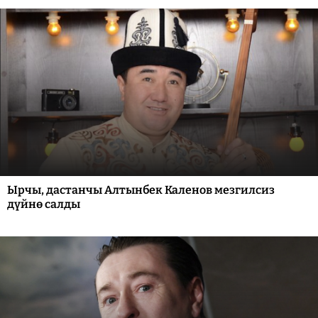
Ырчы, дастанчы Алтынбек Каленов мезгилсиз
дүйнө салды