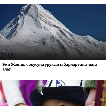
Эми Жеңиш чокусуна уруксаты барлар гана чыга
алат