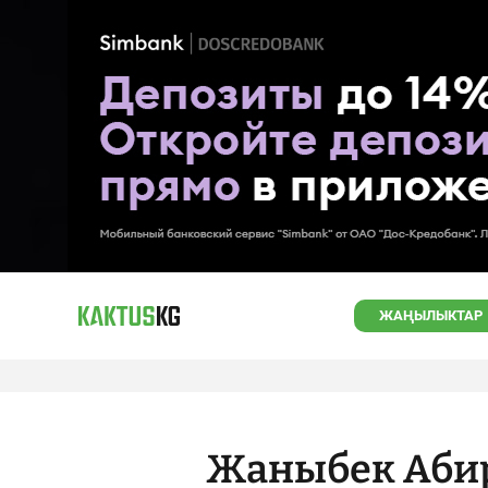
ЖАҢЫЛЫКТАР
Жаныбек Абир