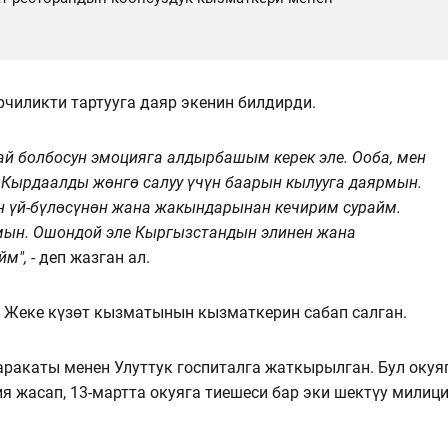
рчиликти тартууга даяр экенин билдирди.
ай болбосун эмоцияга алдырбашым керек эле. Ооба, мен
. Кырдаалды жөнгө салуу үчүн баарын кылууга даярмын.
н үй-бүлөсүнөн жана жакындарынан кечирим сурайм.
рмын. Ошондой эле Кыргызстандын элинен жана
йм",
- деп жазган ал.
 Жеке күзөт кызматынын кызматкерин сабап салган.
акаты менен Улуттук госпиталга жаткырылган. Бул окуя
 жасап, 13-мартта окуяга тиешеси бар эки шектүу милиц