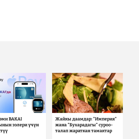
 эми BAKAI
Жайкы даамдар: "Империя"
ынын ээлери үчүн
жана "Бухарадагы" суроо-
түү
талап жараткан тамактар