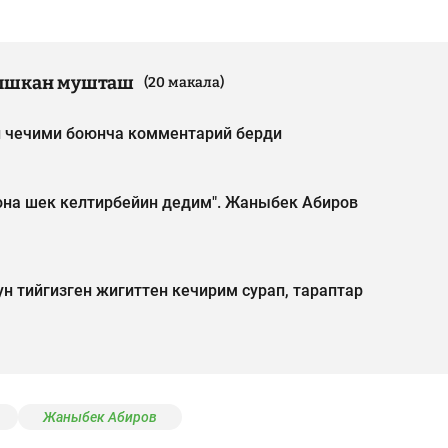
ышкан мушташ
(20 макала)
чечими боюнча комментарий берди
на шек келтирбейин дедим". Жаныбек Абиров
 тийгизген жигиттен кечирим сурап, тараптар
Жаныбек Абиров