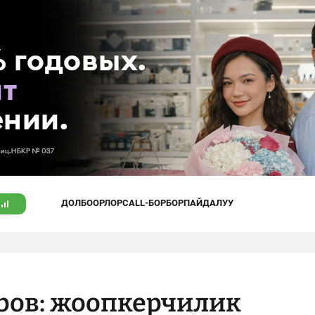
ДОЛБООРЛОР
CALL-БОРБОР
ПАЙДАЛУУ
ов: жоопкерчилик