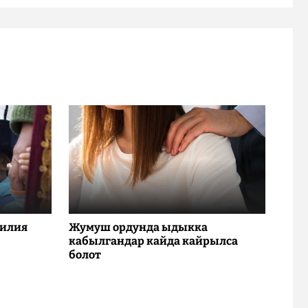
милия
Жумуш ордунда ыдыкка
кабылгандар кайда кайрылса
болот