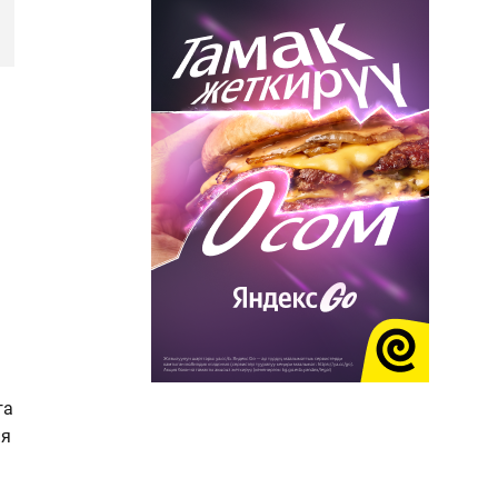
га
ия