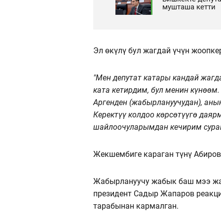
мушташа кетти
Эл өкүлү бул жагдай үчүн жоопке
"Мен депутат катары кандай жагд
ката кетирдим, бул менин күнөөм
Аргенден (жабырлануучудан), аны
Керектүү колдоо көрсөтүүгө дая
шайлоочуларымдан кечирим сура
Жекшембиге караган түнү Абиров
Жабырлануучу жабык баш мээ жар
президент Садыр Жапаров реакция
тарабынан кармалган.