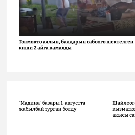
Токмокто аялын, балдарын сабоого шектелген
киши 2 айга камалды
"Мадина" базары 1-августта
Шайлоог
жабылбай турган болду
кызматке
акысы са