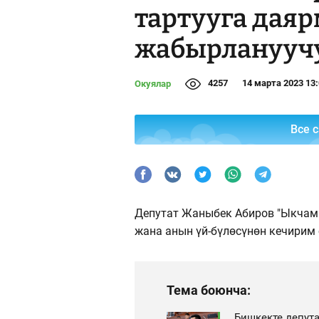
тартууга даяр
жабырлануучу
4257
14 марта 2023 13
Окуялар
Все 
Депутат Жаныбек Абиров "Ыкчам 
жана анын үй-бүлөсүнөн кечирим
Тема боюнча:
Бишкекте депут