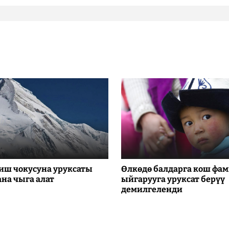
иш чокусуна уруксаты
Өлкөдө балдарга кош фа
ана чыга алат
ыйгарууга уруксат берүү
демилгеленди