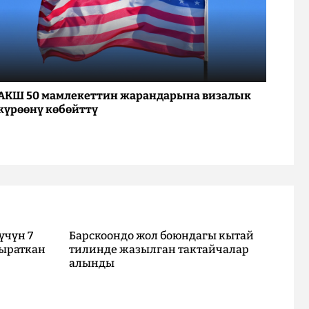
АКШ 50 мамлекеттин жарандарына визалык
күрөөнү көбөйттү
үчүн 7
Барскоондо жол боюндагы кытай
ыраткан
тилинде жазылган тактайчалар
алынды