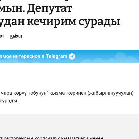
мын. Депутат
дан кечирим сурады
:01
Kaktus
самое интересное в
Telegram
чара көрүү тобунун" кызматкеринен (жабырлануучулан)
 сурады.
ат ресторандын коопсуздук кызматкери менен