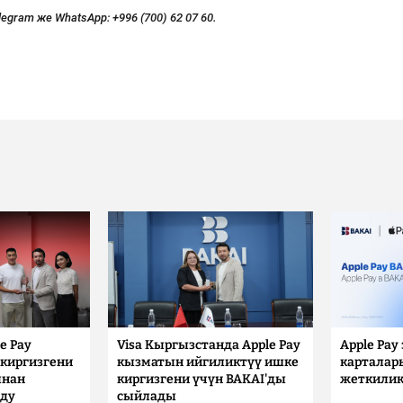
legram же WhatsApp:
+996 (700) 62 07 60.
e Pay
Visa Кыргызстанда Apple Pay
Apple Pay
киргизгени
кызматын ийгиликтүү ишке
карталар
ынан
киргизгени үчүн BAKAI'ды
жеткилик
лду
сыйлады