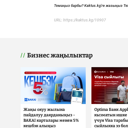
Темаңыз барбы? Kaktus.kg'ге жазыңыз Te
URL:
https://kaktus.kg/10907
Бизнес жаңылыктар
Жаңы окуу жылына
Optima Банк Appl
пайдалуу даярданыңыз -
кызматын ишке 
BAKAI карталары менен 5%
үчүн Visa тараб
кешбэк алыңыз
сыйлыкка ээ бо