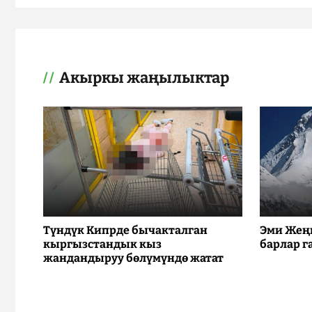
Акыркы жаңылыктар
Түндүк Кипрде бычакталган
Эми Жең
кыргызстандык кыз
барлар г
жандандыруу бөлүмүндө жатат