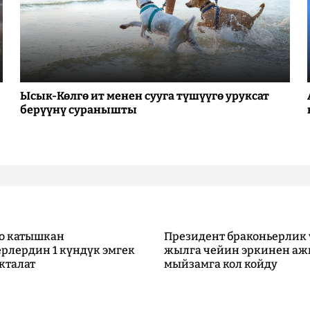
Ысык-Көлгө ит менен сууга түшүүгө уруксат
берүүнү суранышты
о катышкан
Президент браконьерлик 
рлердин 1 күндүк эмгек
жылга чейин эркинен аж
кталат
мыйзамга кол койду