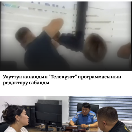
Улуттук каналдын "Телекүзөт" программасынын
редактору сабалды