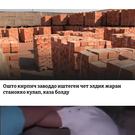
Ошто кирпич заводдо иштеген чет элдик жаран
станокко кулап, каза болду