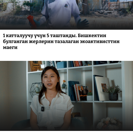
1 катталуучу үчүн 5 таштанды. Бишкектин
булганган жерлерин тазалаган экоактивисттин
маеги