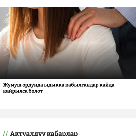
Жумуш ордунда ыдыкка кабылгандар кайда
кайрылса болот
Актуалдуу кабарлар