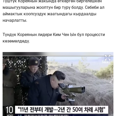
Түштүк Кореянын жакында өткөргөн биргелешкен
машыгууларына жооптун бир түрү болду. Себеби ал
аймактык коопсуздук жаатындагы кырдаалды
начарлатты.
Түндүк Кореянын лидери Ким Чен Ын бул процессти
көзөмөлдөдү.