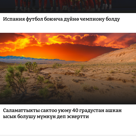
Испания футбол боюнча дүйнө чемпиону болду
Саламаттыкты сактоо уюму 40 градустан ашкан
ысык болушу мүмкүн деп эскертти