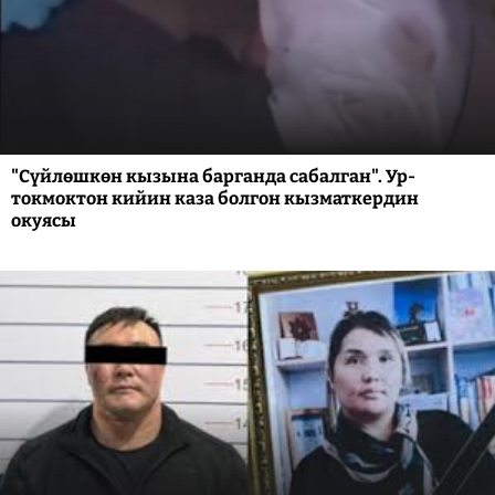
"Сүйлөшкөн кызына барганда сабалган". Ур-
токмоктон кийин каза болгон кызматкердин
окуясы