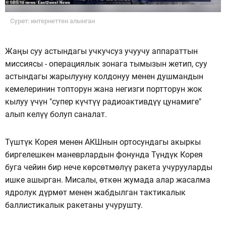
Сүрөт: интернеттен алынган
Жаңы суу астындагы учкучсуз учуучу аппараттын
миссиясы - операциялык зонага тымызын жетип, суу
астындагы жарылууну колдонуу менен душмандын
кемелеринин топторун жана негизги портторун жок
кылуу үчүн "супер күчтүү радиоактивдүү цунамиге"
алып келүү болуп саналат.
Түштүк Корея менен АКШнын ортосундагы акыркы
биргелешкен маневрлардын фонунда Түндүк Корея
буга чейин бир нече көрсөтмөлүү ракета учурууларды
ишке ашырган. Мисалы, өткөн жумада алар жасалма
ядролук дүрмөт менен жабдылган тактикалык
баллистикалык ракетаны учурушту.