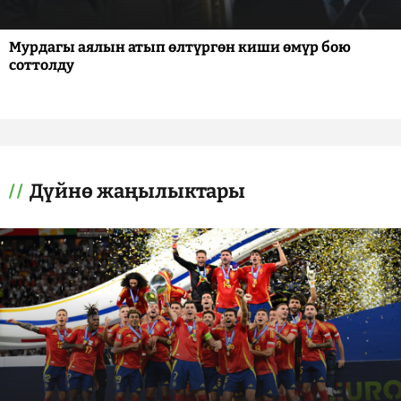
Мурдагы аялын атып өлтүргөн киши өмүр бою
соттолду
Дүйнө жаңылыктары