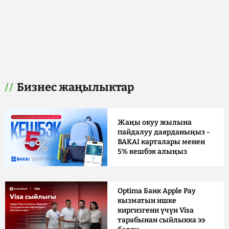
Бизнес жаңылыктар
Жаңы окуу жылына
пайдалуу даярданыңыз -
BAKAI карталары менен
5% кешбэк алыңыз
Optima Банк Apple Pay
кызматын ишке
киргизгени үчүн Visa
тарабынан сыйлыкка ээ