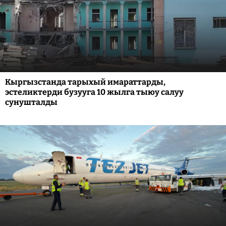
Кыргызстанда тарыхый имараттарды,
эстеликтерди бузууга 10 жылга тыюу салуу
сунушталды