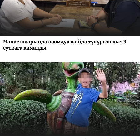
Манас шаарында коомдук жайда түкүргөн кыз 3
суткага камалды