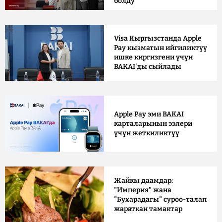
болду
Visa Кыргызстанда Apple
Pay кызматын ийгиликтүү
ишке киргизгени үчүн
BAKAI'ды сыйлады
Apple Pay эми BAKAI
карталарынын ээлери
үчүн жеткиликтүү
Жайкы даамдар:
"Империя" жана
"Бухарадагы" суроо-талап
жараткан тамактар