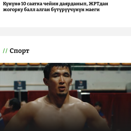
Күнүнө 10 саатка чейин даярданып, ЖРТдан
жогорку балл алган бүтүрүүчүнүн маеги
Спорт