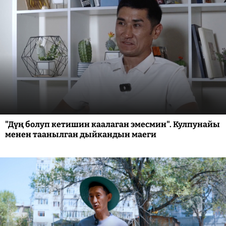
"Дүң болуп кетишин каалаган эмесмин". Кулпунайы
менен таанылган дыйкандын маеги