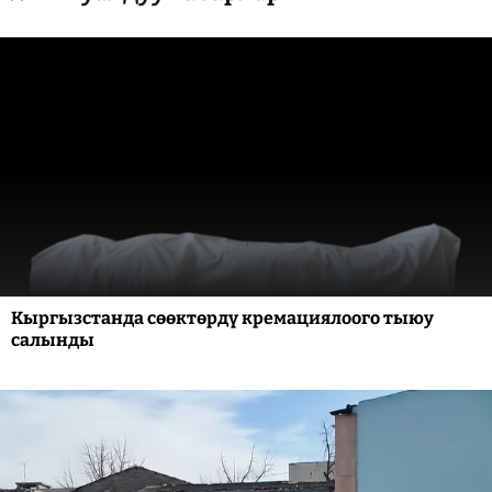
Кыргызстанда сөөктөрдү кремациялоого тыюу
салынды