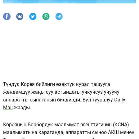
Түндүк Корея бийлиги өзөктүк курал ташууга
жөндөмдүү жаңы суу астындагы учкучсуз учуучу
аппаратты сынаганын билдирди. Бул тууралуу
Daily
Mail
жазды.
Кореянын Борбордук маалымат агенттигинин (KCNA)
маалыматына караганда, аппаратты сыноо АКШ менен