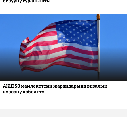
берүүнү суранышты
АКШ 50 мамлекеттин жарандарына визалык
күрөөнү көбөйттү