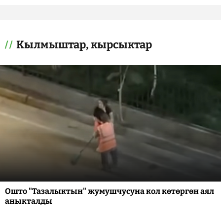
Кылмыштар, кырсыктар
Ошто "Тазалыктын" жумушчусуна кол көтөргөн аял
аныкталды