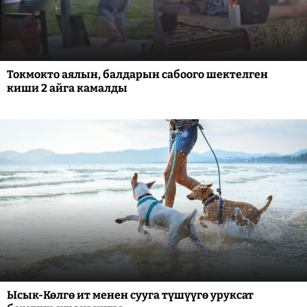
Токмокто аялын, балдарын сабоого шектелген
киши 2 айга камалды
Ысык-Көлгө ит менен сууга түшүүгө уруксат