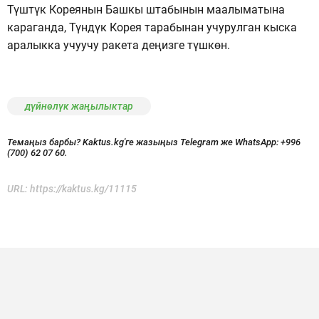
Түштүк Кореянын Башкы штабынын маалыматына
караганда, Түндүк Корея тарабынан учурулган кыска
аралыкка учуучу ракета деңизге түшкөн.
дүйнөлүк жаңылыктар
Темаңыз барбы? Kaktus.kg'ге жазыңыз Telegram же WhatsApp:
+996
(700) 62 07 60.
URL:
https://kaktus.kg/11115