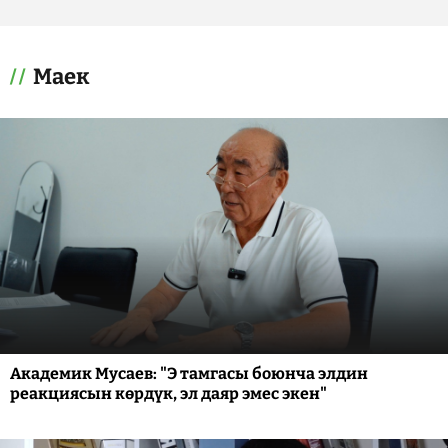
Маек
Академик Мусаев: "Э тамгасы боюнча элдин
реакциясын көрдүк, эл даяр эмес экен"