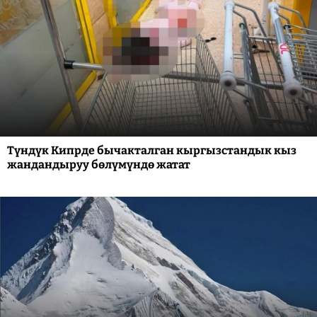
Түндүк Кипрде бычакталган кыргызстандык кыз
жандандыруу бөлүмүндө жатат