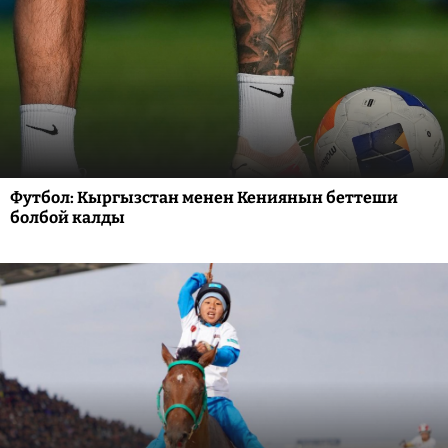
Футбол: Кыргызстан менен Кениянын беттеши
болбой калды