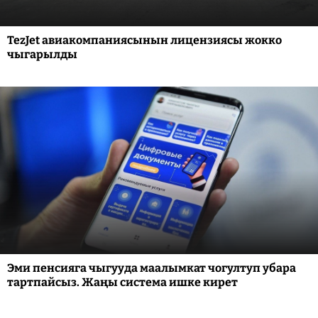
TezJet авиакомпаниясынын лицензиясы жокко
чыгарылды
Эми пенсияга чыгууда маалымкат чогултуп убара
тартпайсыз. Жаңы система ишке кирет