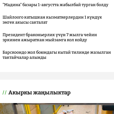
"Мадина" базары 1-августта жабылбай турган болду
Шайлоого катышкан кызматкерлердин 1 күндүк
эмгек акысы сакталат
Президент браконьерлик үчүн 7 жылга чейин
эркинен ажыраткан мыйзамга кол койду
Барскоондо жол боюндагы кытай тилинде жазылган
тактайчалар алынды
Акыркы жаңылыктар