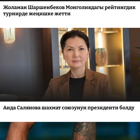
Жоламан Шаршенбеков Монголиядагы рейтингдик
турнирде жеңишке жетти
Аида Салянова шахмат союзунун президенти болду