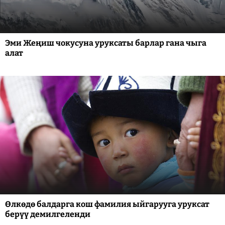
Эми Жеңиш чокусуна уруксаты барлар гана чыга
алат
Өлкөдө балдарга кош фамилия ыйгарууга уруксат
берүү демилгеленди