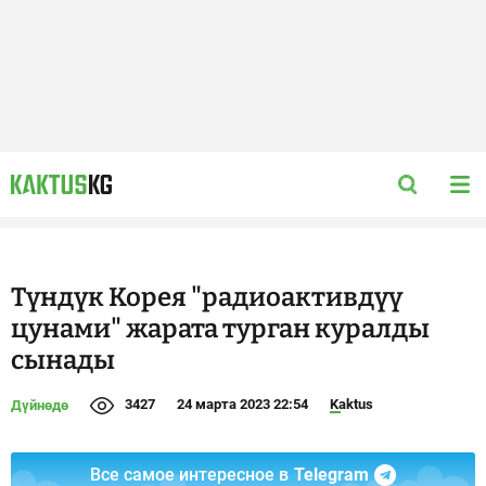
Түндүк Корея "радиоактивдүү
цунами" жарата турган куралды
сынады
3427
24 марта 2023 22:54
Kaktus
Дүйнөдө
Все самое интересное в
Telegram