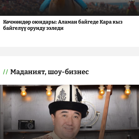
Көчмөндөр оюндары: Аламан байгеде Кара кыз
байгелүү орунду ээледи
Маданият, шоу-бизнес