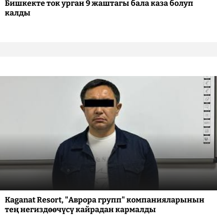
Бишкекте ток урган 9 жаштагы бала каза болуп
калды
Kaganat Resort, "Аврора групп" компанияларынын
тең негиздөөчүсү кайрадан кармалды