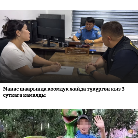
Манас шаарында коомдук жайда түкүргөн кыз 3
суткага камалды