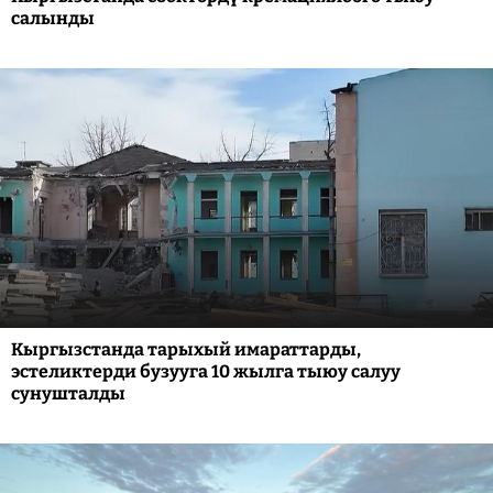
салынды
Кыргызстанда тарыхый имараттарды,
эстеликтерди бузууга 10 жылга тыюу салуу
сунушталды