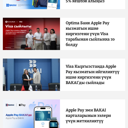
5% кешбэк алыңыз
Optima Банк Apple Pay
кызматын ишке
киргизгени үчүн Visa
тарабынан сыйлыкка ээ
болду
Visa Кыргызстанда Apple
Pay кызматын ийгиликтүү
ишке киргизгени үчүн
BAKAI'ды сыйлады
Apple Pay эми BAKAI
карталарынын ээлери
үчүн жеткиликтүү