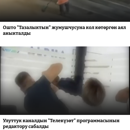
Ошто "Тазалыктын" жумушчусуна кол көтөргөн аял
аныкталды
Улуттук каналдын "Телекүзөт" программасынын
редактору сабалды