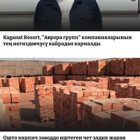
Kaganat Resort, "Аврора групп" компанияларынын
тең негиздөөчүсү кайрадан кармалды
Ошто кирпич заводдо иштеген чет элдик жаран