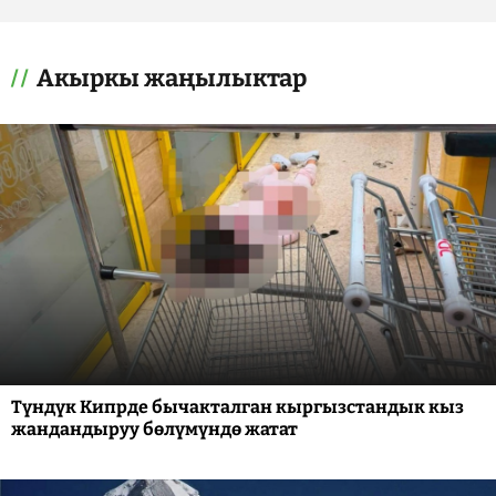
Акыркы жаңылыктар
Түндүк Кипрде бычакталган кыргызстандык кыз
жандандыруу бөлүмүндө жатат