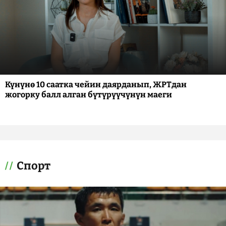
Күнүнө 10 саатка чейин даярданып, ЖРТдан
жогорку балл алган бүтүрүүчүнүн маеги
Спорт