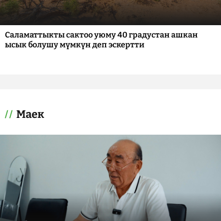
Саламаттыкты сактоо уюму 40 градустан ашкан
ысык болушу мүмкүн деп эскертти
Маек