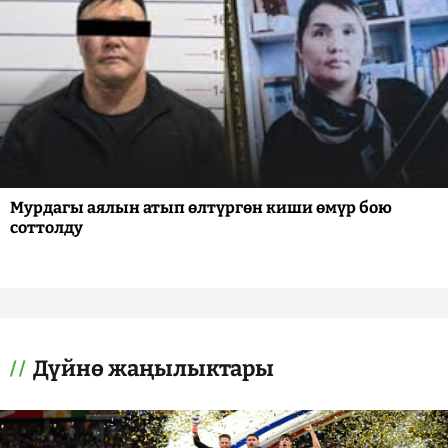
Мурдагы аялын атып өлтүргөн киши өмүр бою
соттолду
Дүйнө жаңылыктары