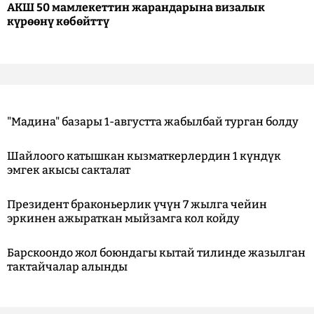
АКШ 50 мамлекеттин жарандарына визалык
күрөөнү көбөйттү
"Мадина" базары 1-августта жабылбай турган болду
Шайлоого катышкан кызматкерлердин 1 күндүк
эмгек акысы сакталат
Президент браконьерлик үчүн 7 жылга чейин
эркинен ажыраткан мыйзамга кол койду
Барскоондо жол боюндагы кытай тилинде жазылган
тактайчалар алынды