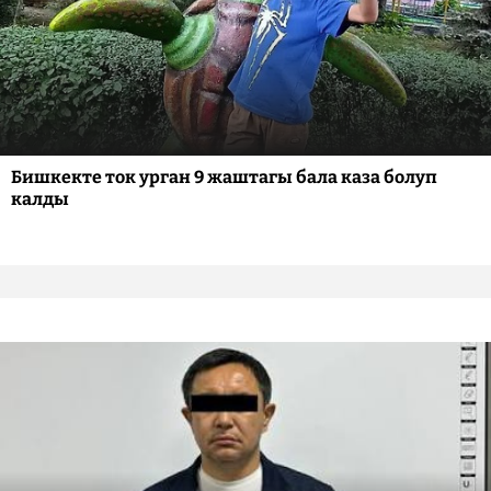
Бишкекте ток урган 9 жаштагы бала каза болуп
калды