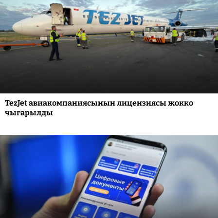
TezJet авиакомпаниясынын лицензиясы жокко
чыгарылды