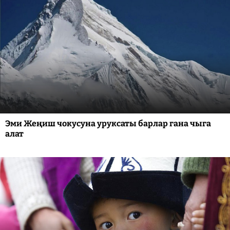
Эми Жеңиш чокусуна уруксаты барлар гана чыга
алат