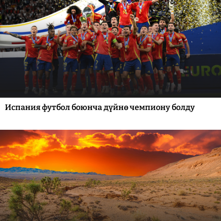
Испания футбол боюнча дүйнө чемпиону болду