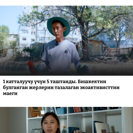
1 катталуучу үчүн 5 таштанды. Бишкектин
булганган жерлерин тазалаган экоактивисттин
маеги