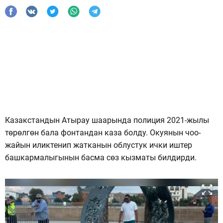
Казакстандын Атырау шаарында полиция 2021-жылы
төрөлгөн бала фонтандан каза болду. Окуянын чоо-
жайын иликтенип жатканын облустук ички иштер
башкармалыгынын басма сөз кызматы билдирди.