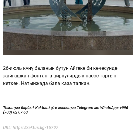
26-июль күнү баланын бутун Айтеке би көчөсүндө
жайгашкан фонтанга циркулярдык насос тартып
кеткен. Натыйжада бала каза тапкан.
Темаңыз барбы? Kaktus.kg'ге жазыңыз Telegram же WhatsApp:
+996
(700) 62 07 60.
URL:
https://kaktus.kg/16797