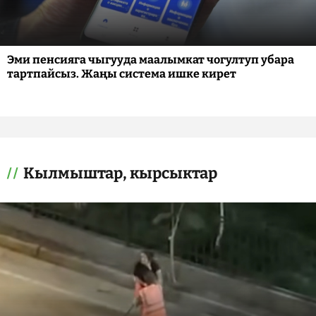
Эми пенсияга чыгууда маалымкат чогултуп убара
тартпайсыз. Жаңы система ишке кирет
Кылмыштар, кырсыктар