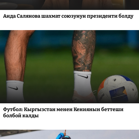
Аида Салянова шахмат союзунун президенти болду
Футбол: Кыргызстан менен Кениянын беттеши
болбой калды