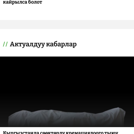
кайрылса болот
Актуалдуу кабарлар
Кыргызстанда сөөктөрдү кремациялоого тыюу