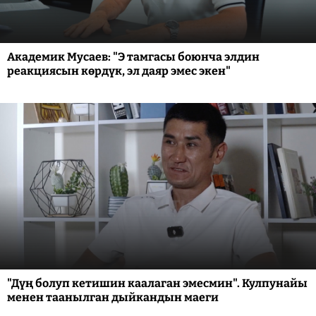
Академик Мусаев: "Э тамгасы боюнча элдин
реакциясын көрдүк, эл даяр эмес экен"
"Дүң болуп кетишин каалаган эмесмин". Кулпунайы
менен таанылган дыйкандын маеги