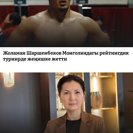
Жоламан Шаршенбеков Монголиядагы рейтингдик
турнирде жеңишке жетти