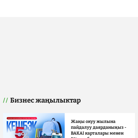
Бизнес жаңылыктар
Жаңы окуу жылына
пайдалуу даярданыңыз -
BAKAI карталары менен