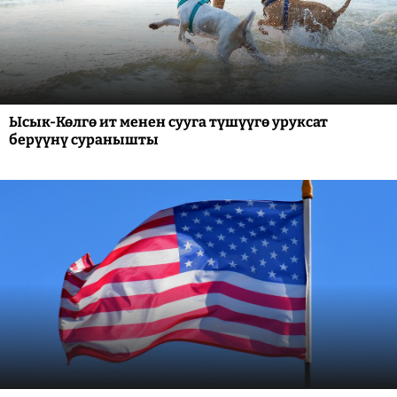
Ысык-Көлгө ит менен сууга түшүүгө уруксат
берүүнү суранышты