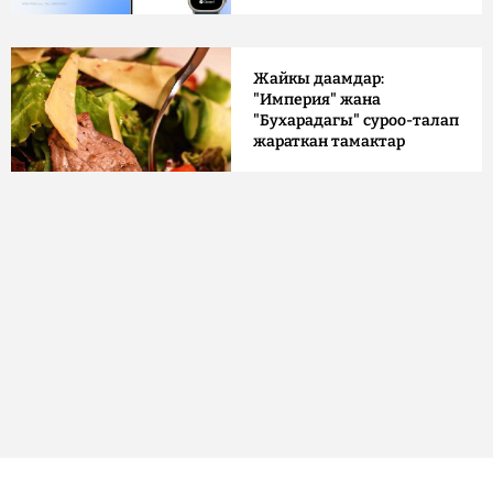
Жайкы даамдар:
"Империя" жана
"Бухарадагы" суроо-талап
жараткан тамактар