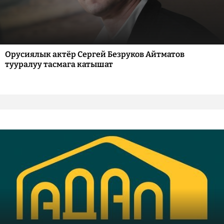
Орусиялык актёр Сергей Безруков Айтматов
тууралуу тасмага катышат