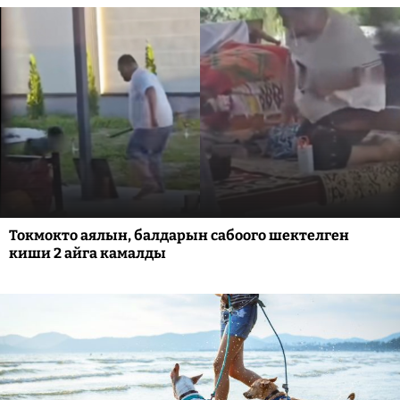
Токмокто аялын, балдарын сабоого шектелген
киши 2 айга камалды