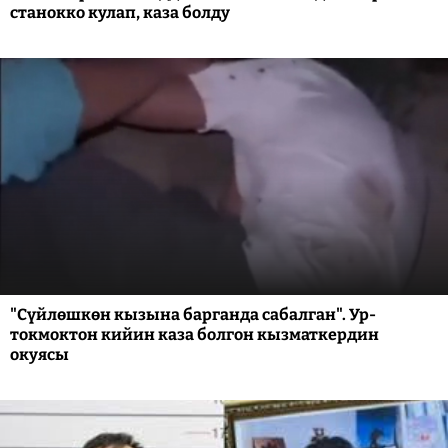
станокко кулап, каза болду
"Сүйлөшкөн кызына барганда сабалган". Ур-
токмоктон кийин каза болгон кызматкердин
окуясы