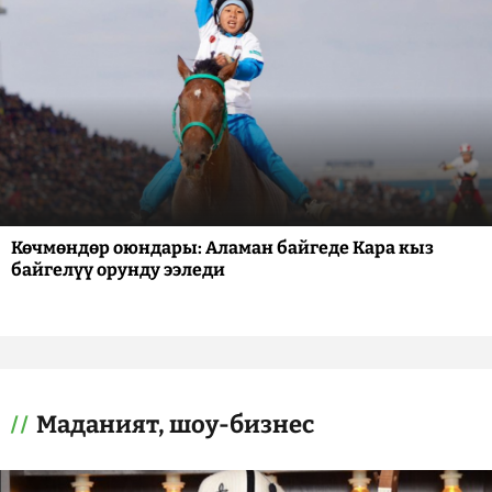
Көчмөндөр оюндары: Аламан байгеде Кара кыз
байгелүү орунду ээледи
Маданият, шоу-бизнес