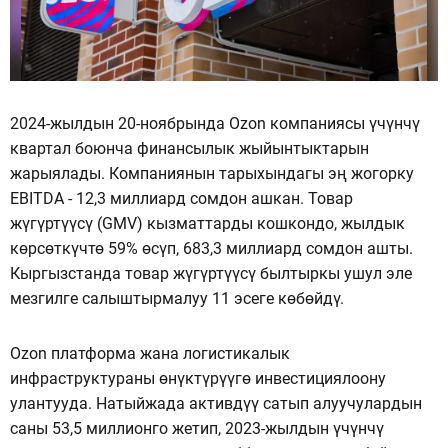
2024-жылдын 20-ноябрында Ozon компаниясы үчүнчү
квартал боюнча финансылык жыйынтыктарын
жарыялады. Компаниянын тарыхындагы эң жогорку
EBITDA - 12,3 миллиард сомдон ашкан. Товар
жүгүртүүсү (GMV) кызматтарды кошкондо, жылдык
көрсөткүчтө 59% өсүп, 683,3 миллиард сомдон ашты.
Кыргызстанда товар жүгүртүүсү былтыркы ушул эле
мезгилге салыштырмалуу 11 эсеге көбөйдү.
Ozon платформа жана логистикалык
инфраструктураны өнүктүрүүгө инвестициялоону
улантууда. Натыйжада активдүү сатып алуучулардын
саны 53,5 миллионго жетип, 2023-жылдын үчүнчү