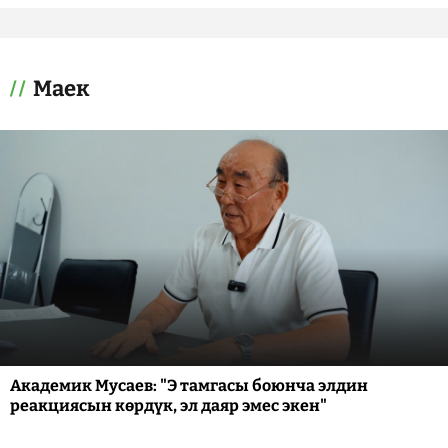
Маек
Академик Мусаев: "Э тамгасы боюнча элдин
реакциясын көрдүк, эл даяр эмес экен"