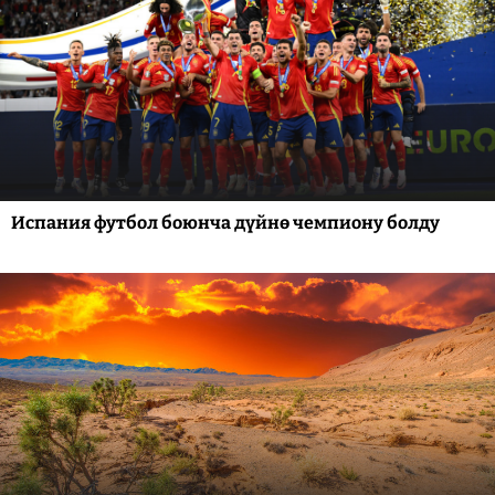
Испания футбол боюнча дүйнө чемпиону болду