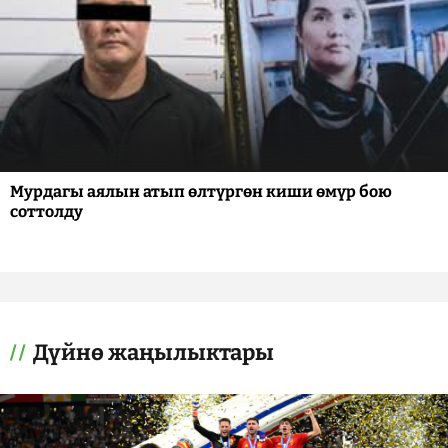
Мурдагы аялын атып өлтүргөн киши өмүр бою
соттолду
Дүйнө жаңылыктары