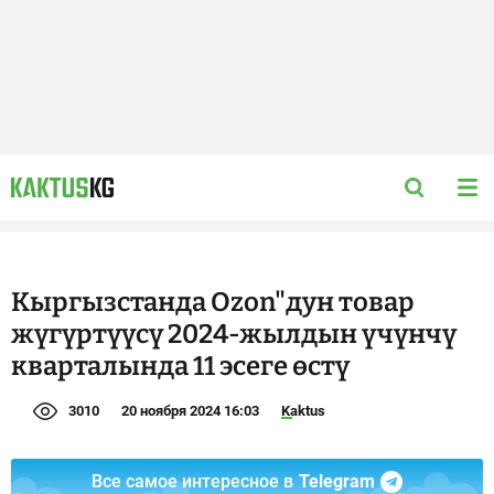
Кыргызстанда Ozon"дун товар
жүгүртүүсү 2024-жылдын үчүнчү
кварталында 11 эсеге өстү
3010
20 ноября 2024 16:03
Kaktus
Все самое интересное в
Telegram