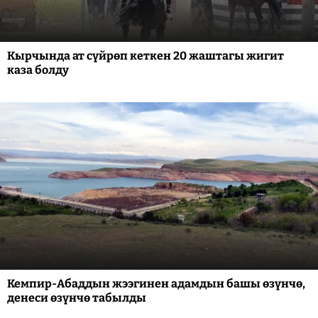
Кырчында ат сүйрөп кеткен 20 жаштагы жигит
каза болду
Кемпир-Абаддын жээгинен адамдын башы өзүнчө,
денеси өзүнчө табылды