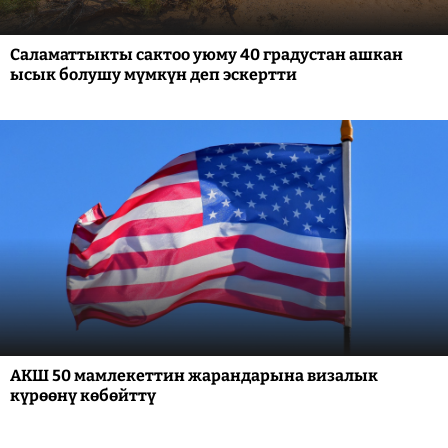
Саламаттыкты сактоо уюму 40 градустан ашкан
ысык болушу мүмкүн деп эскертти
АКШ 50 мамлекеттин жарандарына визалык
күрөөнү көбөйттү