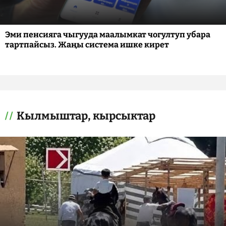
Эми пенсияга чыгууда маалымкат чогултуп убара
тартпайсыз. Жаңы система ишке кирет
Кылмыштар, кырсыктар