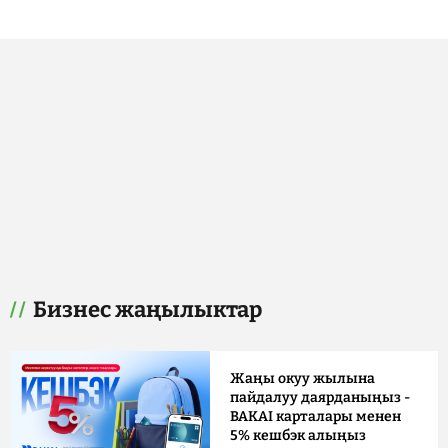
Бизнес жаңылыктар
Жаңы окуу жылына
пайдалуу даярданыңыз -
BAKAI карталары менен
5% кешбэк алыңыз