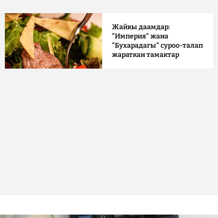
Жайкы даамдар:
"Империя" жана
"Бухарадагы" суроо-талап
жараткан тамактар