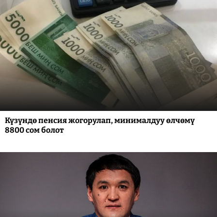
Күзүндө пенсия жогорулап, минималдуу өлчөмү
8800 сом болот