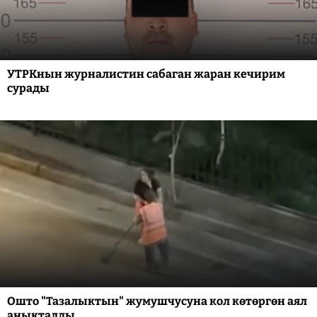
УТРКнын журналистин сабаган жаран кечирим
сурады
Ошто "Тазалыктын" жумушчусуна кол көтөргөн аял
аныкталды