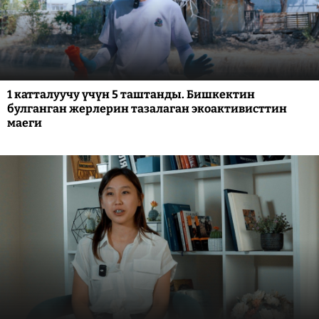
1 катталуучу үчүн 5 таштанды. Бишкектин
булганган жерлерин тазалаган экоактивисттин
маеги