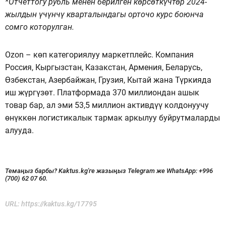
*Отчеттогу рубль менен берилген көрсөткүчтөр 2024-
жылдын үчүнчү кварталындагы орточо курс боюнча
сомго которулган.
Ozon – көп категориялуу маркетплейс. Компания
Россия, Кыргызстан, Казакстан, Армения, Беларусь,
Өзбекстан, Азербайжан, Грузия, Кытай жана Түркияда
иш жүргүзөт. Платформада 370 миллиондан ашык
товар бар, ал эми 53,5 миллион активдүү колдонуучу
өнүккөн логистикалык тармак аркылуу буйрутмаларды
алууда.
Темаңыз барбы? Kaktus.kg'ге жазыңыз Telegram же WhatsApp:
+996
(700) 62 07 60.
URL:
https://kaktus.kg/17795