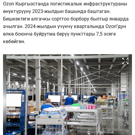
Ozon Кыргызстанда логистикалык инфраструктураны
өнүктүрүүнү 2023-жылдын башында баштаган.
Бишкектеги алгачкы сорттоо борбору былтыр январда
ачылган. 2024-жылдын үчүнчү кварталында Ozon"дун
өлкө боюнча буйрутма берүү пункттары 7,5 эсеге
көбөйгөн.