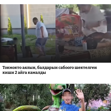
Токмокто аялын, балдарын сабоого шектелген
киши 2 айга камалды