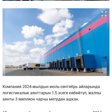
Компания 2024-жылдын июль-сентябрь айларында
логистикалык аянттарын 1,5 эсеге көбөйтүп, жалпы
аянты 3 миллион чарчы метрден ашкан.