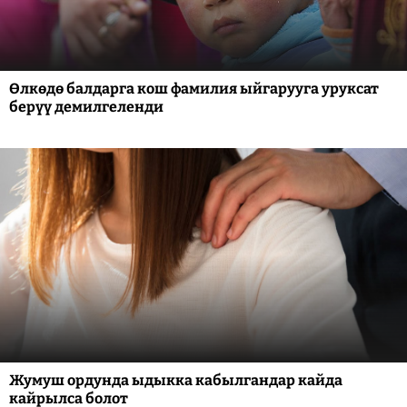
Өлкөдө балдарга кош фамилия ыйгарууга уруксат
берүү демилгеленди
Жумуш ордунда ыдыкка кабылгандар кайда
кайрылса болот