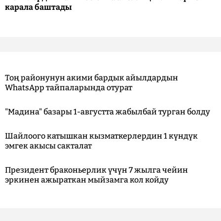
карала баштады
Тоң районунун акими бардык айылдардын
WhatsApp тайпаларында отурат
"Мадина" базары 1-августта жабылбай турган болду
Шайлоого катышкан кызматкерлердин 1 күндүк
эмгек акысы сакталат
Президент браконьерлик үчүн 7 жылга чейин
эркинен ажыраткан мыйзамга кол койду