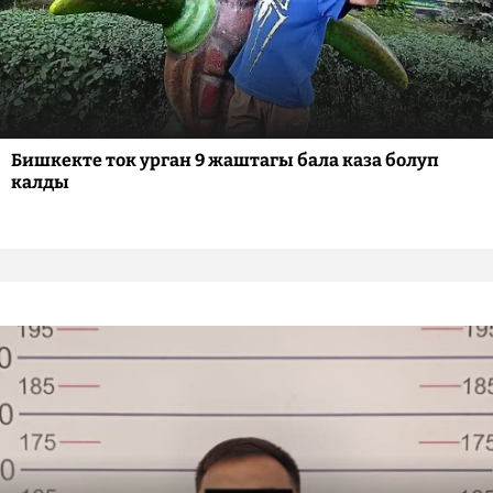
Бишкекте ток урган 9 жаштагы бала каза болуп
калды