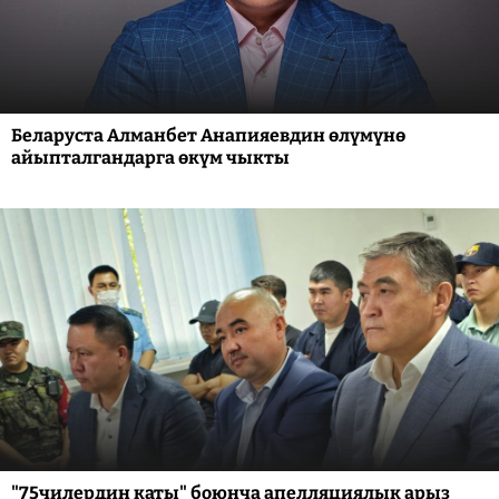
Беларуста Алманбет Анапияевдин өлүмүнө
айыпталгандарга өкүм чыкты
"75чилердин каты" боюнча апелляциялык арыз