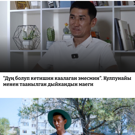
"Дүң болуп кетишин каалаган эмесмин". Кулпунайы
менен таанылган дыйкандын маеги