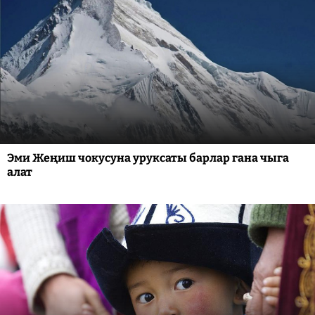
Эми Жеңиш чокусуна уруксаты барлар гана чыга
алат