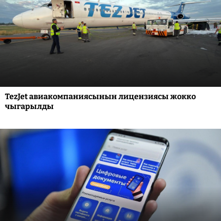
TezJet авиакомпаниясынын лицензиясы жокко
чыгарылды