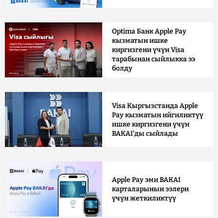
Optima Банк Apple Pay
кызматын ишке
киргизгени үчүн Visa
тарабынан сыйлыкка ээ
болду
Visa Кыргызстанда Apple
Pay кызматын ийгиликтүү
ишке киргизгени үчүн
BAKAI'ды сыйлады
Apple Pay эми BAKAI
карталарынын ээлери
үчүн жеткиликтүү