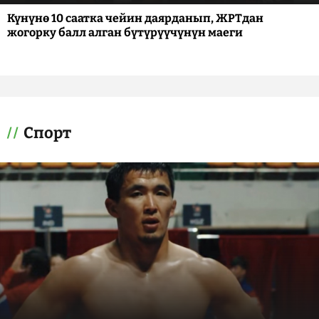
Күнүнө 10 саатка чейин даярданып, ЖРТдан
жогорку балл алган бүтүрүүчүнүн маеги
Спорт