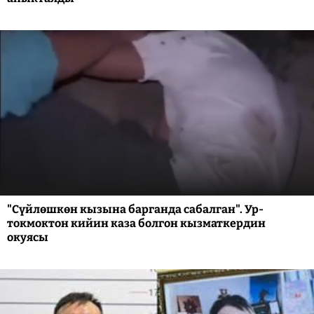
"Сүйлөшкөн кызына барганда сабалган". Ур-
токмоктон кийин каза болгон кызматкердин
окуясы