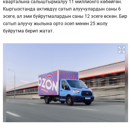
кварталына салыштырмалуу 11 миллионго көбөйгөн.
Кыргызстанда активдүү сатып алуучулардын саны 6
эсеге, ал эми буйрутмалардын саны 12 эсеге өскөн. Бир
сатып алуучу жылына орто эсеп менен 25 жолу
буйрутма берип жатат.