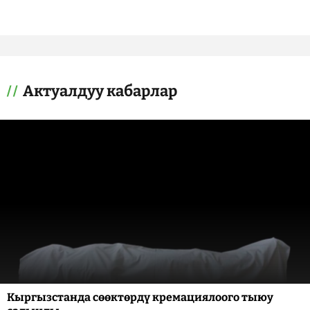
Актуалдуу кабарлар
Кыргызстанда сөөктөрдү кремациялоого тыюу