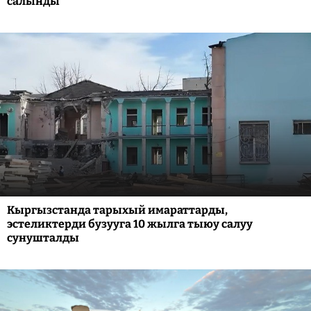
салынды
Кыргызстанда тарыхый имараттарды,
эстеликтерди бузууга 10 жылга тыюу салуу
сунушталды