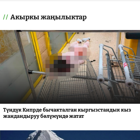
Акыркы жаңылыктар
Түндүк Кипрде бычакталган кыргызстандык кыз
жандандыруу бөлүмүндө жатат