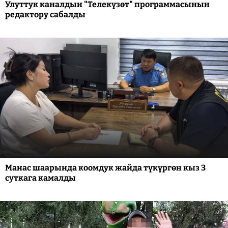
Улуттук каналдын "Телекүзөт" программасынын
редактору сабалды
Манас шаарында коомдук жайда түкүргөн кыз 3
суткага камалды