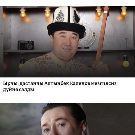
Ырчы, дастанчы Алтынбек Каленов мезгилсиз
дүйнө салды