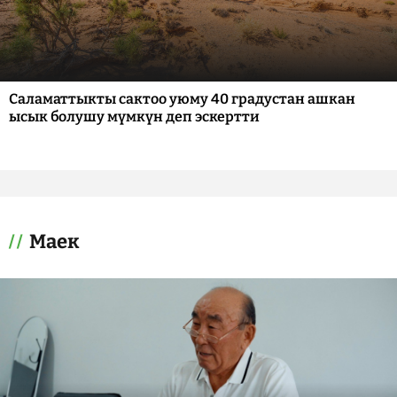
Саламаттыкты сактоо уюму 40 градустан ашкан
ысык болушу мүмкүн деп эскертти
Маек