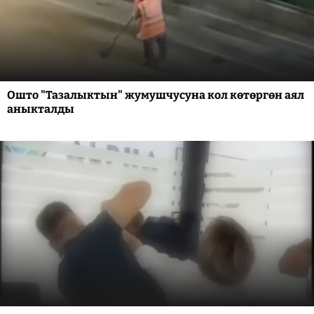
Ошто "Тазалыктын" жумушчусуна кол көтөргөн аял
аныкталды