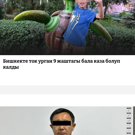
Бишкекте ток урган 9 жаштагы бала каза болуп
калды