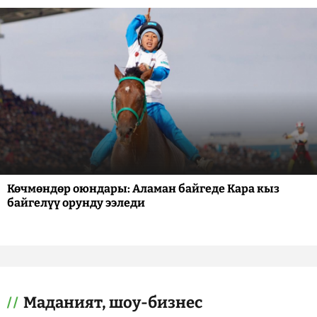
Көчмөндөр оюндары: Аламан байгеде Кара кыз
байгелүү орунду ээледи
Маданият, шоу-бизнес