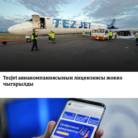
TezJet авиакомпаниясынын лицензиясы жокко
чыгарылды