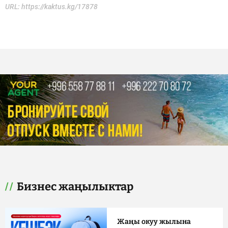
URL:
https://kaktus.kg/17878
Бизнес жаңылыктар
Жаңы окуу жылына