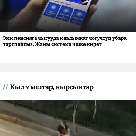
Эми пенсияга чыгууда маалымкат чогултуп убара
тартпайсыз. Жаңы система ишке кирет
Кылмыштар, кырсыктар