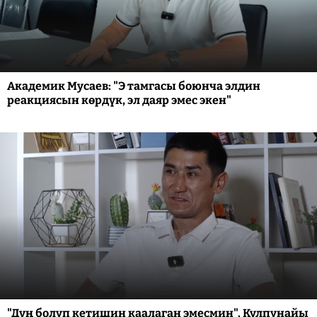
Академик Мусаев: "Э тамгасы боюнча элдин
реакциясын көрдүк, эл даяр эмес экен"
"Дүң болуп кетишин каалаган эмесмин". Кулпунайы