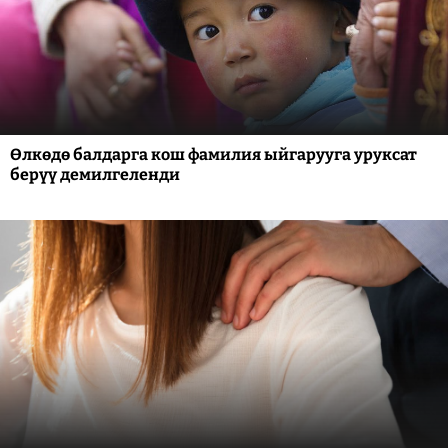
Өлкөдө балдарга кош фамилия ыйгарууга уруксат
берүү демилгеленди