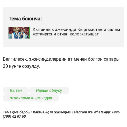
Тема боюнча:
Кытайлык эже-сиңди Кыргызстанга салам
жеткиргени атчан келе жатышат
Белгилесек, эже-сиңдилердин ат менен болгон сапары
20 күнгө созулду.
Кытай
Нарын облусу
этникалык кыргыздар
Темаңыз барбы? Kaktus.kg'ге жазыңыз Telegram же WhatsApp:
+996
(700) 62 07 60.