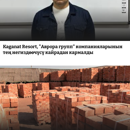
Kaganat Resort, "Аврора групп" компанияларынын
тең негиздөөчүсү кайрадан кармалды