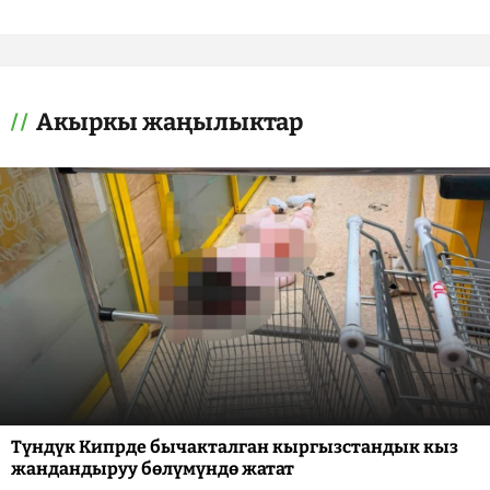
Акыркы жаңылыктар
Түндүк Кипрде бычакталган кыргызстандык кыз
жандандыруу бөлүмүндө жатат