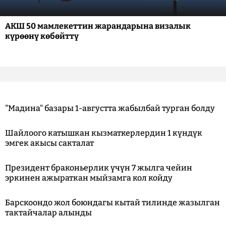
АКШ 50 мамлекеттин жарандарына визалык
күрөөнү көбөйттү
"Мадина" базары 1-августта жабылбай турган болду
Шайлоого катышкан кызматкерлердин 1 күндүк
эмгек акысы сакталат
Президент браконьерлик үчүн 7 жылга чейин
эркинен ажыраткан мыйзамга кол койду
Барскоондо жол боюндагы кытай тилинде жазылган
тактайчалар алынды