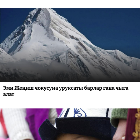
Эми Жеңиш чокусуна уруксаты барлар гана чыга
алат