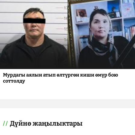
Мурдагы аялын атып өлтүргөн киши өмүр бою
соттолду
Дүйнө жаңылыктары