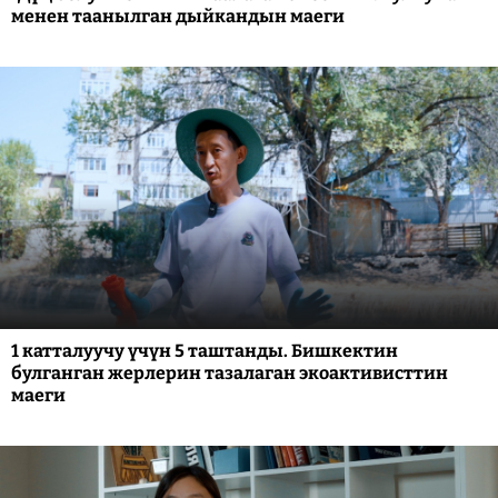
менен таанылган дыйкандын маеги
1 катталуучу үчүн 5 таштанды. Бишкектин
булганган жерлерин тазалаган экоактивисттин
маеги