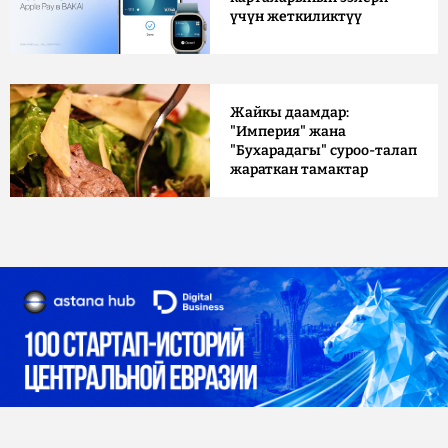
үчүн жеткиликтүү
Жайкы даамдар:
"Империя" жана
"Бухарадагы" суроо-талап
жараткан тамактар