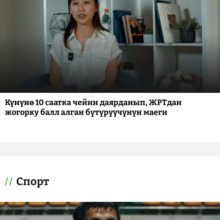
Күнүнө 10 саатка чейин даярданып, ЖРТдан
жогорку балл алган бүтүрүүчүнүн маеги
Спорт