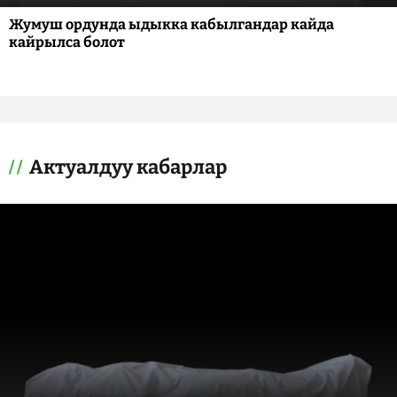
Жумуш ордунда ыдыкка кабылгандар кайда
кайрылса болот
Актуалдуу кабарлар