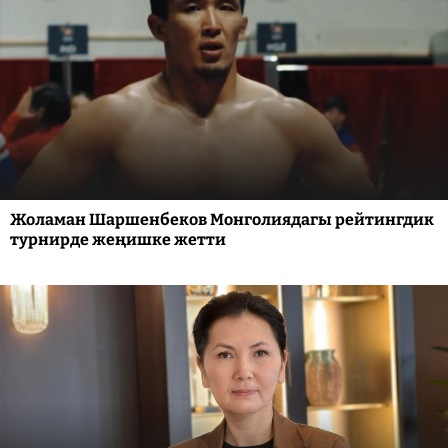
Жоламан Шаршенбеков Монголиядагы рейтингдик
турнирде жеңишке жетти