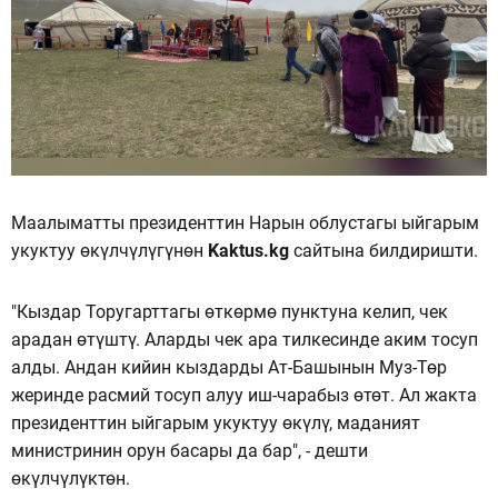
Маалыматты президенттин Нарын облустагы ыйгарым
укуктуу өкүлчүлүгүнөн
Kaktus.kg
сайтына билдиришти.
"Кыздар Торугарттагы өткөрмө пунктуна келип, чек
арадан өтүштү. Аларды чек ара тилкесинде аким тосуп
алды. Андан кийин кыздарды Ат-Башынын Муз-Төр
жеринде расмий тосуп алуу иш-чарабыз өтөт. Ал жакта
президенттин ыйгарым укуктуу өкүлү, маданият
министринин орун басары да бар", - дешти
өкүлчүлүктөн.