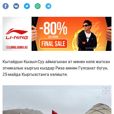
Кытайдын Кызыл-Суу аймагынан ат менен келе жаткан
этникалык кыргыз кыздар Риза менен Гүлсанат бүгүн,
25-майда Кыргызстанга келишти.