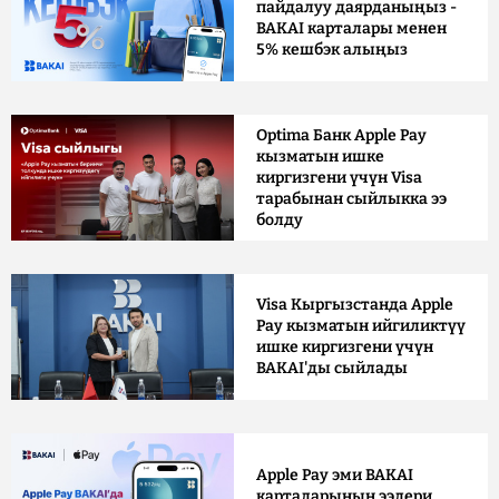
пайдалуу даярданыңыз -
BAKAI карталары менен
5% кешбэк алыңыз
Optima Банк Apple Pay
кызматын ишке
киргизгени үчүн Visa
тарабынан сыйлыкка ээ
болду
Visa Кыргызстанда Apple
Pay кызматын ийгиликтүү
ишке киргизгени үчүн
BAKAI'ды сыйлады
Apple Pay эми BAKAI
карталарынын ээлери