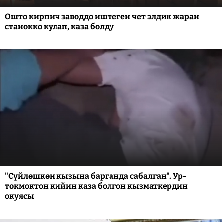
Ошто кирпич заводдо иштеген чет элдик жаран
станокко кулап, каза болду
"Сүйлөшкөн кызына барганда сабалган". Ур-
токмоктон кийин каза болгон кызматкердин
окуясы