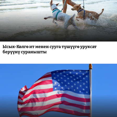
Ысык-Көлгө ит менен сууга түшүүгө уруксат
берүүнү суранышты