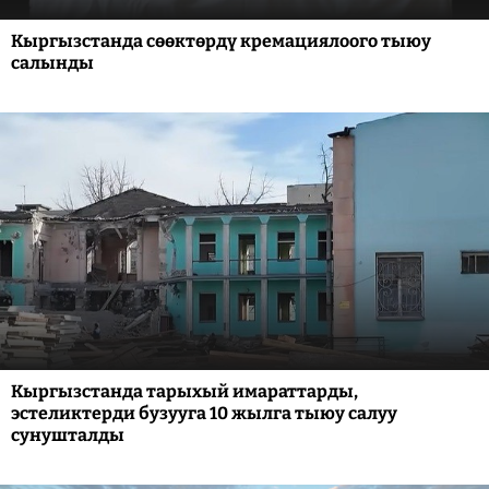
Кыргызстанда сөөктөрдү кремациялоого тыюу
салынды
Кыргызстанда тарыхый имараттарды,
эстеликтерди бузууга 10 жылга тыюу салуу
сунушталды