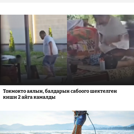
Токмокто аялын, балдарын сабоого шектелген
киши 2 айга камалды