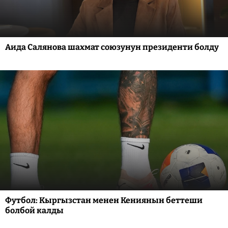
Аида Салянова шахмат союзунун президенти болду
Футбол: Кыргызстан менен Кениянын беттеши
болбой калды