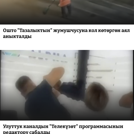
Ошто "Тазалыктын" жумушчусуна кол көтөргөн аял
аныкталды
Улуттук каналдын "Телекүзөт" программасынын
редактору сабалды