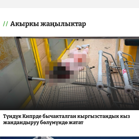
Акыркы жаңылыктар
Түндүк Кипрде бычакталган кыргызстандык кыз
жандандыруу бөлүмүндө жатат