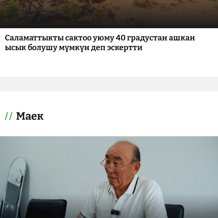
Саламаттыкты сактоо уюму 40 градустан ашкан
ысык болушу мүмкүн деп эскертти
Маек