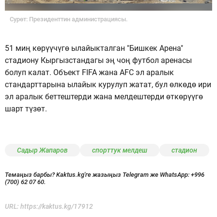
Сурөт: Президенттин администрациясы.
51 миң көрүүчүгө ылайыкталган "Бишкек Арена"
стадиону Кыргызстандагы эң чоң футбол аренасы
болуп калат. Объект FIFA жана AFC эл аралык
стандарттарына ылайык курулуп жатат, бул өлкөдө ири
эл аралык беттештерди жана мелдештерди өткөрүүгө
шарт түзөт.
Садыр Жапаров
спорттук мелдеш
стадион
Темаңыз барбы? Kaktus.kg'ге жазыңыз Telegram же WhatsApp:
+996
(700) 62 07 60.
URL:
https://kaktus.kg/17912