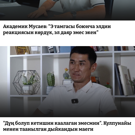
Академик Мусаев: "Э тамгасы боюнча элдин
реакциясын көрдүк, эл даяр эмес экен"
"Дүң болуп кетишин каалаган эмесмин". Кулпунайы
менен таанылган дыйкандын маеги