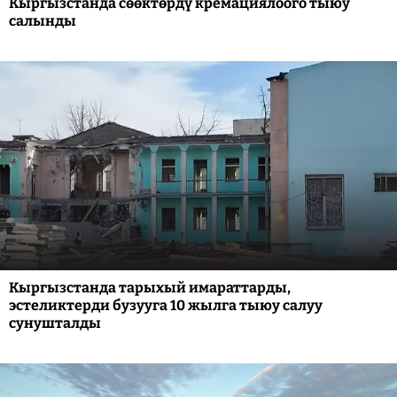
Кыргызстанда сөөктөрдү кремациялоого тыюу
салынды
Кыргызстанда тарыхый имараттарды,
эстеликтерди бузууга 10 жылга тыюу салуу
сунушталды