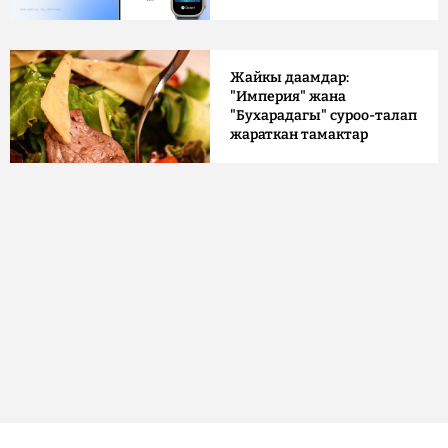
Жайкы даамдар:
"Империя" жана
"Бухарадагы" суроо-талап
жараткан тамактар