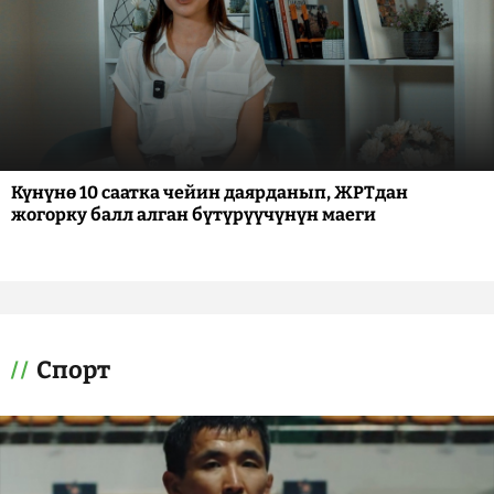
Күнүнө 10 саатка чейин даярданып, ЖРТдан
жогорку балл алган бүтүрүүчүнүн маеги
Спорт