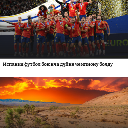
Испания футбол боюнча дүйнө чемпиону болду