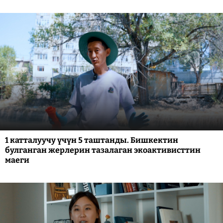
1 катталуучу үчүн 5 таштанды. Бишкектин
булганган жерлерин тазалаган экоактивисттин
маеги