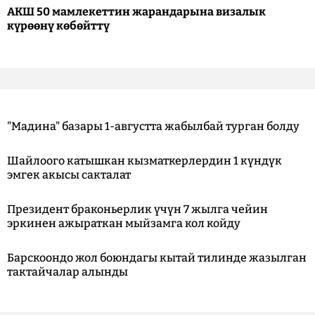
АКШ 50 мамлекеттин жарандарына визалык
күрөөнү көбөйттү
"Мадина" базары 1-августта жабылбай турган болду
Шайлоого катышкан кызматкерлердин 1 күндүк
эмгек акысы сакталат
Президент браконьерлик үчүн 7 жылга чейин
эркинен ажыраткан мыйзамга кол койду
Барскоондо жол боюндагы кытай тилинде жазылган
тактайчалар алынды