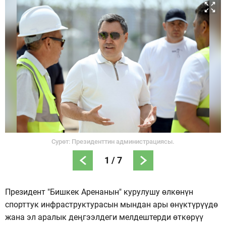
Сурөт: Президенттин администрациясы.
1
/
7
Президент "Бишкек Аренанын" курулушу өлкөнүн
спорттук инфраструктурасын мындан ары өнүктүрүүдө
жана эл аралык деңгээлдеги мелдештерди өткөрүү