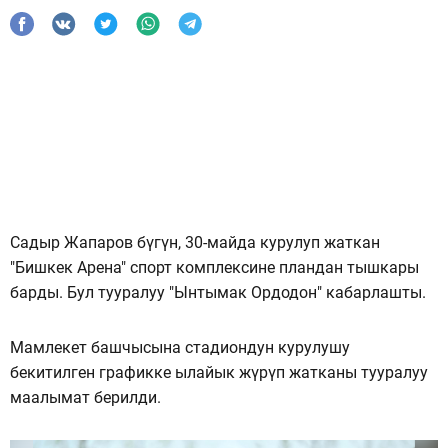
Садыр Жапаров бүгүн, 30-майда курулуп жаткан
"Бишкек Арена" спорт комплексине пландан тышкары
барды. Бул тууралуу "Ынтымак Ордодон" кабарлашты.
Мамлекет башчысына стадиондун курулушу
бекитилген графикке ылайык жүрүп жатканы тууралуу
маалымат берилди.