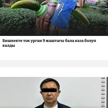
Бишкекте ток урган 9 жаштагы бала каза болуп
калды