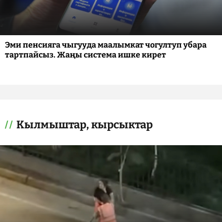
Эми пенсияга чыгууда маалымкат чогултуп убара
тартпайсыз. Жаңы система ишке кирет
Кылмыштар, кырсыктар