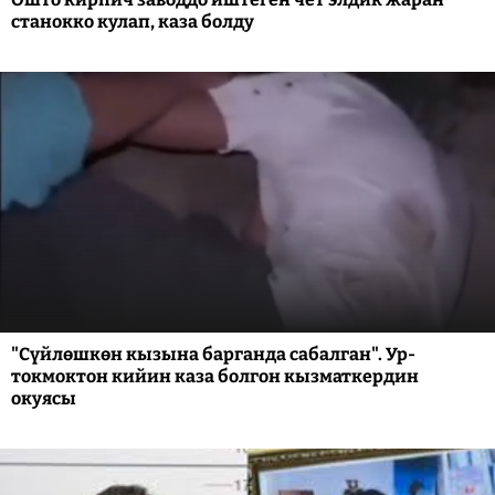
станокко кулап, каза болду
"Сүйлөшкөн кызына барганда сабалган". Ур-
токмоктон кийин каза болгон кызматкердин
окуясы