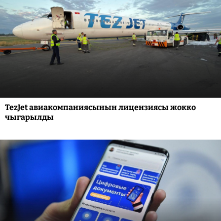
TezJet авиакомпаниясынын лицензиясы жокко
чыгарылды