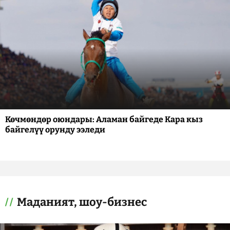
Көчмөндөр оюндары: Аламан байгеде Кара кыз
байгелүү орунду ээледи
Маданият, шоу-бизнес