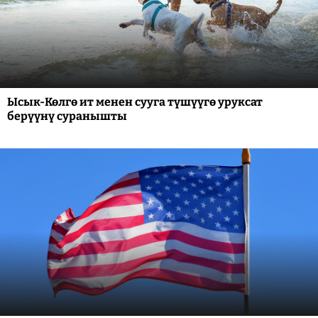
Ысык-Көлгө ит менен сууга түшүүгө уруксат
берүүнү суранышты