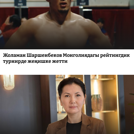
Жоламан Шаршенбеков Монголиядагы рейтингдик
турнирде жеңишке жетти