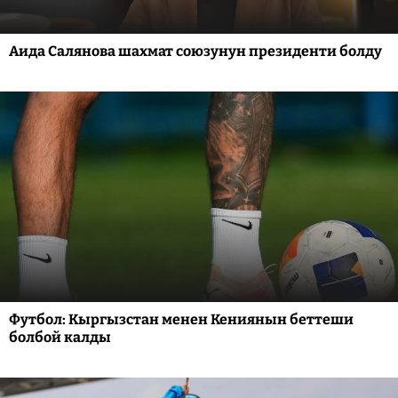
Аида Салянова шахмат союзунун президенти болду
Футбол: Кыргызстан менен Кениянын беттеши
болбой калды