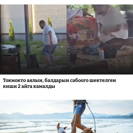
Токмокто аялын, балдарын сабоого шектелген
киши 2 айга камалды