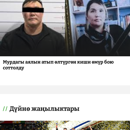
Мурдагы аялын атып өлтүргөн киши өмүр бою
соттолду
Дүйнө жаңылыктары