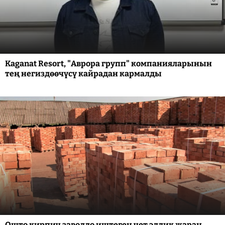
Kaganat Resort, "Аврора групп" компанияларынын
тең негиздөөчүсү кайрадан кармалды
Ошто кирпич заводдо иштеген чет элдик жаран