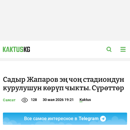
Садыр Жапаров эң чоң стадиондун
курулушун көрүп чыкты. Сүрөттөр
128
30 мая 2026 19:21
Kaktus
Саясат
Все самое интересное в
Telegram