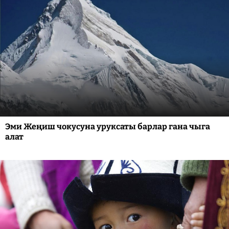
Эми Жеңиш чокусуна уруксаты барлар гана чыга
алат