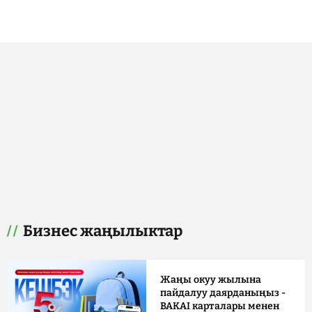
Бизнес жаңылыктар
Жаңы окуу жылына
пайдалуу даярданыңыз -
BAKAI карталары менен