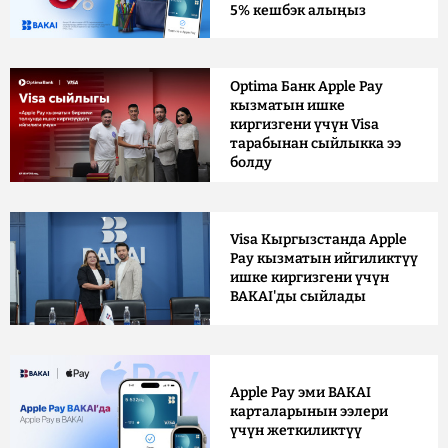
5% кешбэк алыңыз
Optima Банк Apple Pay
кызматын ишке
киргизгени үчүн Visa
тарабынан сыйлыкка ээ
болду
Visa Кыргызстанда Apple
Pay кызматын ийгиликтүү
ишке киргизгени үчүн
BAKAI'ды сыйлады
Apple Pay эми BAKAI
карталарынын ээлери
үчүн жеткиликтүү