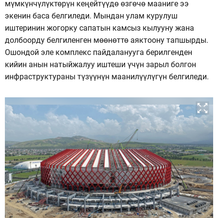
мүмкүнчүлүктөрүн кеңейтүүдө өзгөчө мааниге ээ
экенин баса белгиледи. Мындан улам курулуш
иштеринин жогорку сапатын камсыз кылууну жана
долбоорду белгиленген мөөнөттө аяктоону тапшырды.
Ошондой эле комплекс пайдаланууга берилгенден
кийин анын натыйжалуу иштеши үчүн зарыл болгон
инфраструктураны түзүүнүн маанилүүлүгүн белгиледи.