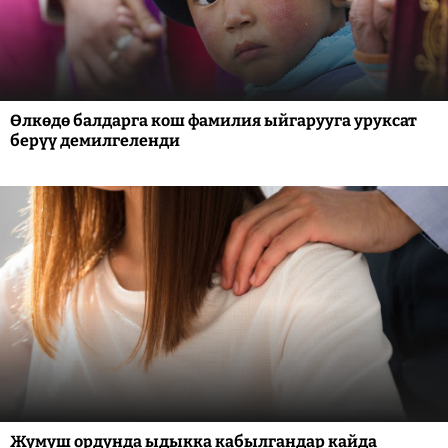
Өлкөдө балдарга кош фамилия ыйгарууга уруксат
берүү демилгеленди
Жумуш ордунда ыдыкка кабылгандар кайда