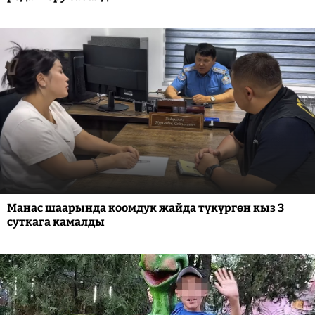
Манас шаарында коомдук жайда түкүргөн кыз 3
суткага камалды