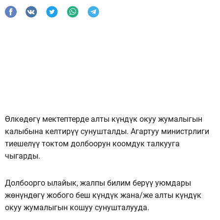
Өлкөдөгү мектептерде алты күндүк окуу жумалыгын
калыбына келтирүү сунушталды. Агартуу министрлиги
тиешелүү токтом долбоорун коомдук талкууга
чыгарды.
Долбоорго ылайык, жалпы билим берүү уюмдары
жөнүндөгү жобого беш күндүк жана/же алты күндүк
окуу жумалыгын кошуу сунушталууда.