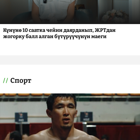
Күнүнө 10 саатка чейин даярданып, ЖРТдан
жогорку балл алган бүтүрүүчүнүн маеги
Спорт