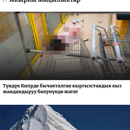
Түндүк Кипрде бычакталган кыргызстандык кыз
жандандыруу бөлүмүндө жатат