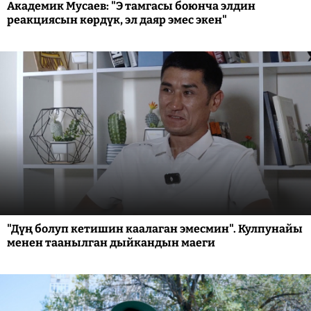
Академик Мусаев: "Э тамгасы боюнча элдин
реакциясын көрдүк, эл даяр эмес экен"
"Дүң болуп кетишин каалаган эмесмин". Кулпунайы
менен таанылган дыйкандын маеги