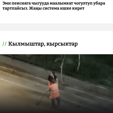
Эми пенсияга чыгууда маалымкат чогултуп убара
тартпайсыз. Жаңы система ишке кирет
Кылмыштар, кырсыктар