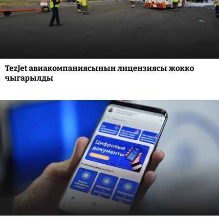
TezJet авиакомпаниясынын лицензиясы жокко
чыгарылды