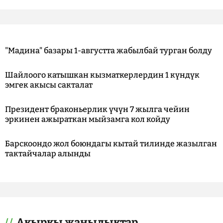
"Мадина" базары 1-августта жабылбай турган болду
Шайлоого катышкан кызматкерлердин 1 күндүк
эмгек акысы сакталат
Президент браконьерлик үчүн 7 жылга чейин
эркинен ажыраткан мыйзамга кол койду
Барскоондо жол боюндагы кытай тилинде жазылган
тактайчалар алынды
Акыркы жаңылыктар