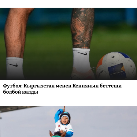
Футбол: Кыргызстан менен Кениянын беттеши
болбой калды