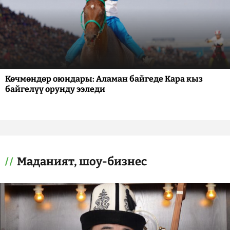
Көчмөндөр оюндары: Аламан байгеде Кара кыз
байгелүү орунду ээледи
Маданият, шоу-бизнес