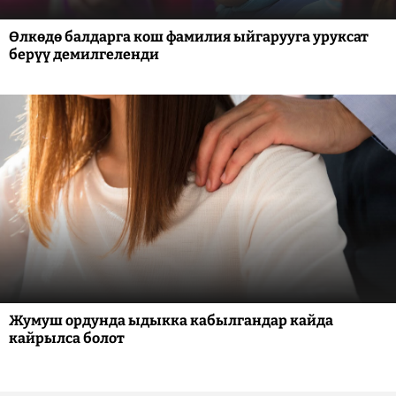
Өлкөдө балдарга кош фамилия ыйгарууга уруксат
берүү демилгеленди
Жумуш ордунда ыдыкка кабылгандар кайда
кайрылса болот