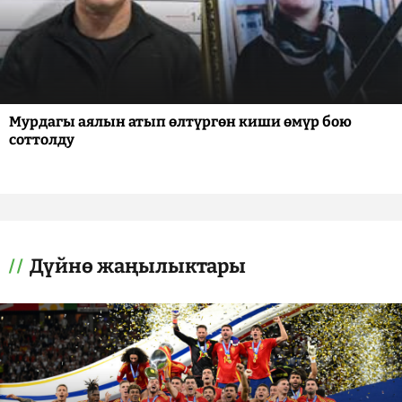
Мурдагы аялын атып өлтүргөн киши өмүр бою
соттолду
Дүйнө жаңылыктары