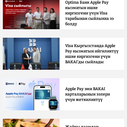
Optima Банк Apple Pay
кызматын ишке
киргизгени үчүн Visa
тарабынан сыйлыкка ээ
болду
Visa Кыргызстанда Apple
Pay кызматын ийгиликтүү
ишке киргизгени үчүн
BAKAI'ды сыйлады
Apple Pay эми BAKAI
карталарынын ээлери
үчүн жеткиликтүү
Жайкы даамдар: