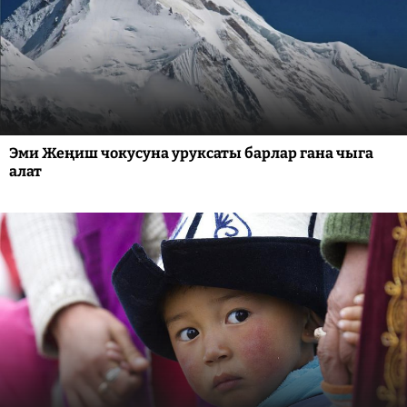
Эми Жеңиш чокусуна уруксаты барлар гана чыга
алат