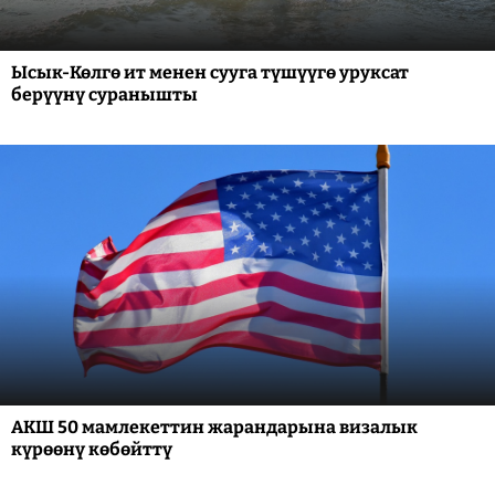
Ысык-Көлгө ит менен сууга түшүүгө уруксат
берүүнү суранышты
АКШ 50 мамлекеттин жарандарына визалык
күрөөнү көбөйттү