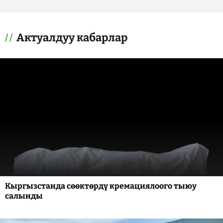
Актуалдуу кабарлар
Кыргызстанда сөөктөрдү кремациялоого тыюу
салынды