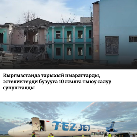
Кыргызстанда тарыхый имараттарды,
эстеликтерди бузууга 10 жылга тыюу салуу
сунушталды