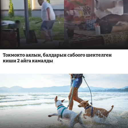
Токмокто аялын, балдарын сабоого шектелген
киши 2 айга камалды