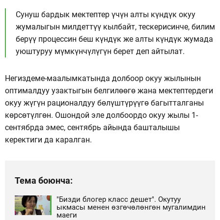
Сунуш бардык мектептер үчүн алты күндүк окуу
жумалыгын милдеттүү кылбайт, тескерисинче, билим
берүү процессин беш күндүк же алты күндүк жумада
уюштуруу мүмкүнчүлүгүн берет деп айтылат.
Негиздеме-маалымкатында долбоор окуу жылынын
оптималдуу узактыгын белгилөөгө жана мектептердеги
окуу жүгүн рационалдуу бөлүштүрүүгө багытталганы
көрсөтүлгөн. Ошондой эле долбоордо окуу жылы 1-
сентябрда эмес, сентябрь айында башталышы
керектиги да каралган.
Тема боюнча:
"Бизди блогер класс дешет". Окутуу
ыкмасы менен өзгөчөлөнгөн мугалимдин
маеги