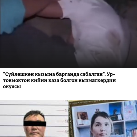
"Сүйлөшкөн кызына барганда сабалган". Ур-
токмоктон кийин каза болгон кызматкердин
окуясы