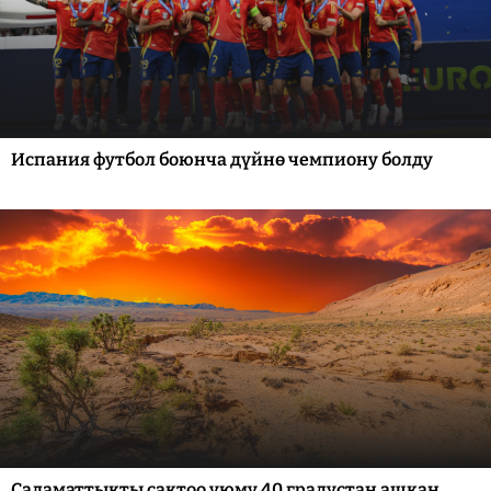
Испания футбол боюнча дүйнө чемпиону болду
Саламаттыкты сактоо уюму 40 градустан ашкан