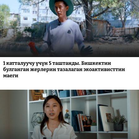
1 катталуучу үчүн 5 таштанды. Бишкектин
булганган жерлерин тазалаган экоактивисттин
маеги