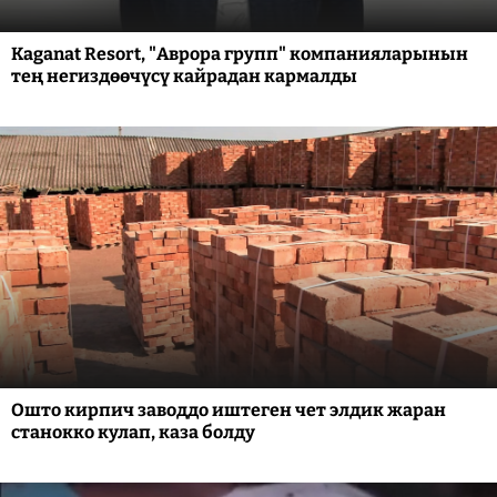
Kaganat Resort, "Аврора групп" компанияларынын
тең негиздөөчүсү кайрадан кармалды
Ошто кирпич заводдо иштеген чет элдик жаран
станокко кулап, каза болду