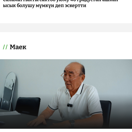
ысык болушу мүмкүн деп эскертти
Маек