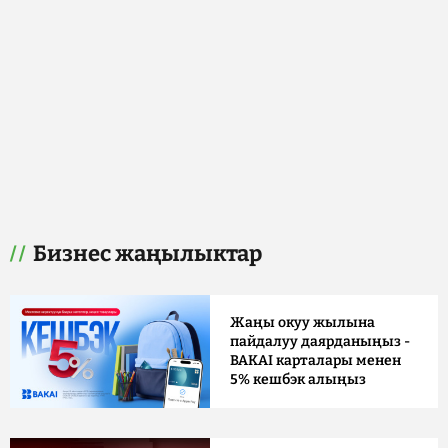
Бизнес жаңылыктар
Жаңы окуу жылына
пайдалуу даярданыңыз -
BAKAI карталары менен
5% кешбэк алыңыз