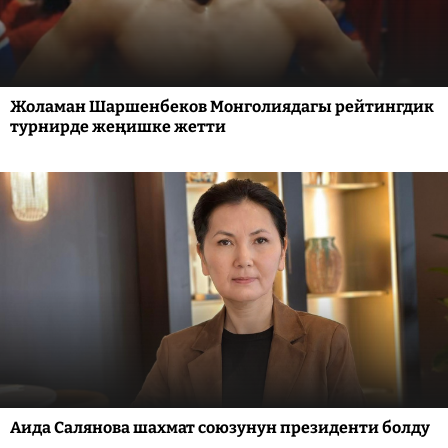
Жоламан Шаршенбеков Монголиядагы рейтингдик
турнирде жеңишке жетти
Аида Салянова шахмат союзунун президенти болду