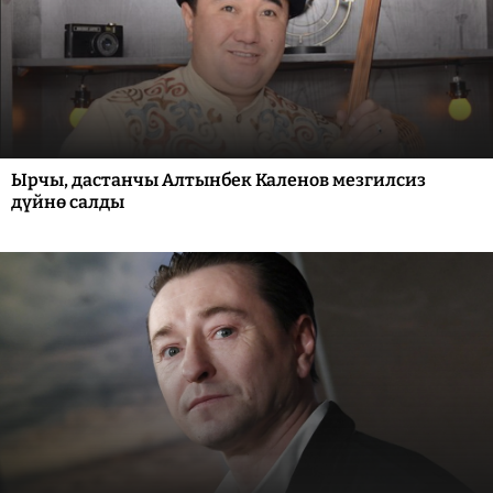
Ырчы, дастанчы Алтынбек Каленов мезгилсиз
дүйнө салды