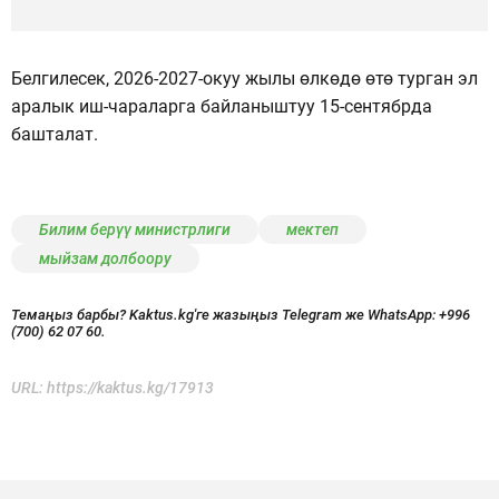
Белгилесек, 2026-2027-окуу жылы өлкөдө өтө турган эл
аралык иш-чараларга байланыштуу 15-сентябрда
башталат.
Билим берүү министрлиги
мектеп
мыйзам долбоору
Темаңыз барбы? Kaktus.kg'ге жазыңыз Telegram же WhatsApp:
+996
(700) 62 07 60.
URL:
https://kaktus.kg/17913