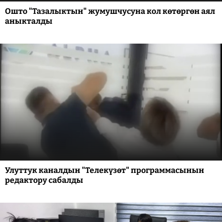
Ошто "Тазалыктын" жумушчусуна кол көтөргөн аял
аныкталды
Улуттук каналдын "Телекүзөт" программасынын
редактору сабалды