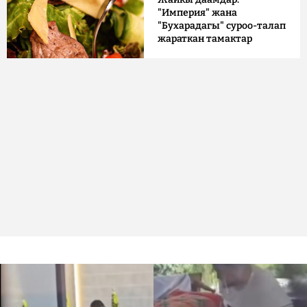
"Империя" жана
"Бухарадагы" суроо-талап
жараткан тамактар