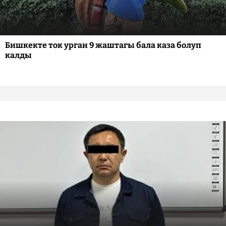
Бишкекте ток урган 9 жаштагы бала каза болуп
калды