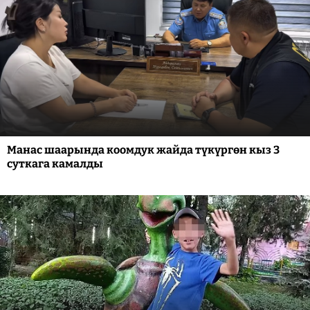
Манас шаарында коомдук жайда түкүргөн кыз 3
суткага камалды