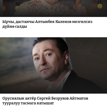
Ырчы, дастанчы Алтынбек Каленов мезгилсиз
дүйнө салды
Орусиялык актёр Сергей Безруков Айтматов
тууралуу тасмага катышат