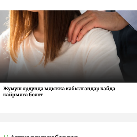
Жумуш ордунда ыдыкка кабылгандар кайда
кайрылса болот