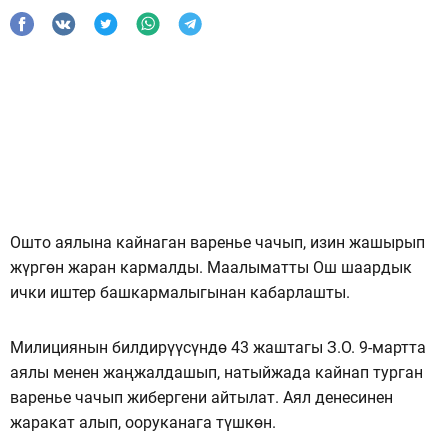
Ошто аялына кайнаган варенье чачып, изин жашырып
жүргөн жаран кармалды. Маалыматты Ош шаардык
ички иштер башкармалыгынан кабарлашты.
Милициянын билдирүүсүндө 43 жаштагы З.О. 9-мартта
аялы менен жаңжалдашып, натыйжада кайнап турган
варенье чачып жибергени айтылат. Аял денесинен
жаракат алып, ооруканага түшкөн.