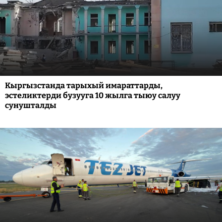
Кыргызстанда тарыхый имараттарды,
эстеликтерди бузууга 10 жылга тыюу салуу
сунушталды