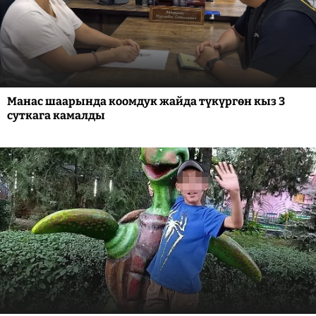
Манас шаарында коомдук жайда түкүргөн кыз 3
суткага камалды