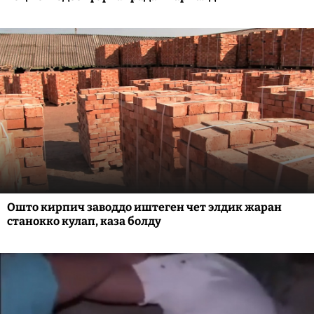
Ошто кирпич заводдо иштеген чет элдик жаран
станокко кулап, каза болду