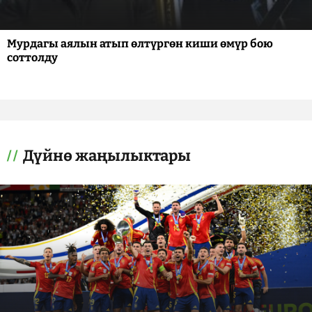
Мурдагы аялын атып өлтүргөн киши өмүр бою
соттолду
Дүйнө жаңылыктары