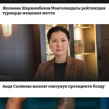
Жоламан Шаршенбеков Монголиядагы рейтингдик
турнирде жеңишке жетти
Аида Салянова шахмат союзунун президенти болду