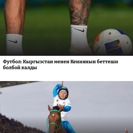
Футбол: Кыргызстан менен Кениянын беттеши
болбой калды