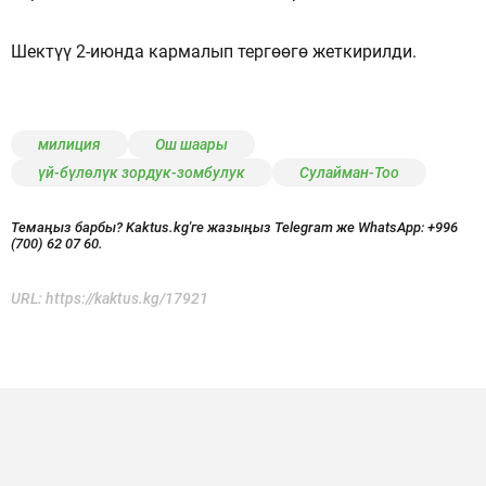
Шектүү 2-июнда кармалып тергөөгө жеткирилди.
милиция
Ош шаары
үй-бүлөлүк зордук-зомбулук
Сулайман-Тоо
Темаңыз барбы? Kaktus.kg'ге жазыңыз Telegram же WhatsApp:
+996
(700) 62 07 60.
URL:
https://kaktus.kg/17921