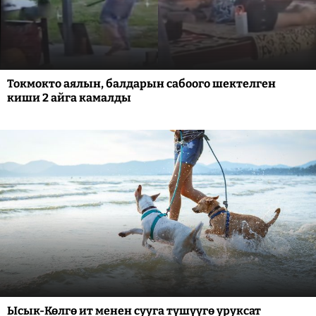
Токмокто аялын, балдарын сабоого шектелген
киши 2 айга камалды
Ысык-Көлгө ит менен сууга түшүүгө уруксат