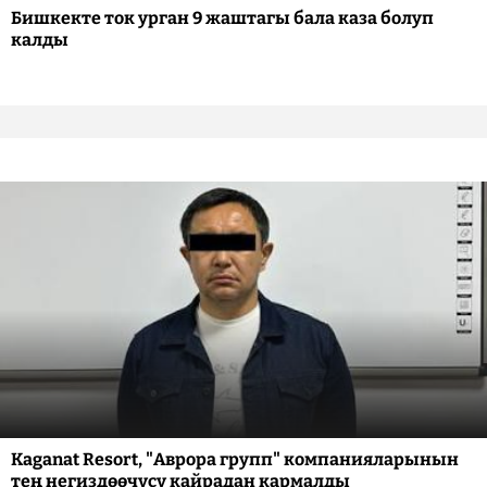
Бишкекте ток урган 9 жаштагы бала каза болуп
калды
Kaganat Resort, "Аврора групп" компанияларынын
тең негиздөөчүсү кайрадан кармалды