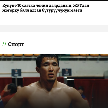
Күнүнө 10 саатка чейин даярданып, ЖРТдан
жогорку балл алган бүтүрүүчүнүн маеги
Спорт