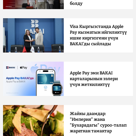
болду
Visa Кыргызстанда Apple
Pay кызматын ийгиликтүү
ишке киргизгени үчүн
BAKAI'ды сыйлады
Apple Pay эми BAKAI
карталарынын ээлери
үчүн жеткиликтүү
Жайкы даамдар:
"Империя" жана
"Бухарадагы" суроо-талап
жараткан тамактар