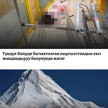
Түндүк Кипрде бычакталган кыргызстандык кыз
жандандыруу бөлүмүндө жатат