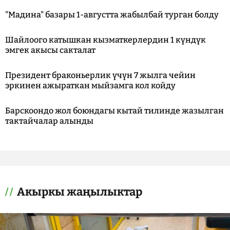
"Мадина" базары 1-августта жабылбай турган болду
Шайлоого катышкан кызматкерлердин 1 күндүк
эмгек акысы сакталат
Президент браконьерлик үчүн 7 жылга чейин
эркинен ажыраткан мыйзамга кол койду
Барскоондо жол боюндагы кытай тилинде жазылган
тактайчалар алынды
Акыркы жаңылыктар