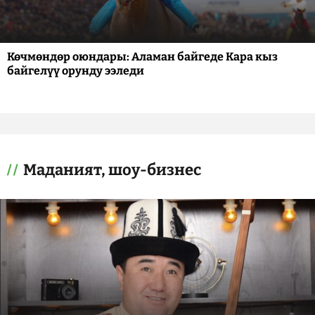
Көчмөндөр оюндары: Аламан байгеде Кара кыз
байгелүү орунду ээледи
Маданият, шоу-бизнес