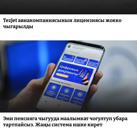
TezJet авиакомпаниясынын лицензиясы жокко
чыгарылды
Эми пенсияга чыгууда маалымкат чогултуп убара
тартпайсыз. Жаңы система ишке кирет