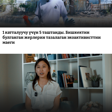
1 катталуучу үчүн 5 таштанды. Бишкектин
булганган жерлерин тазалаган экоактивисттин
маеги