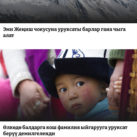
Эми Жеңиш чокусуна уруксаты барлар гана чыга
алат
Өлкөдө балдарга кош фамилия ыйгарууга уруксат
берүү демилгеленди