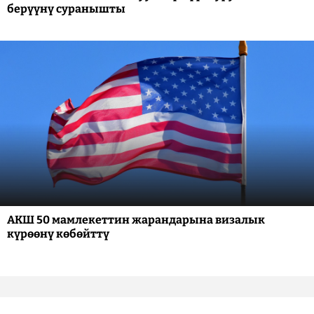
берүүнү суранышты
АКШ 50 мамлекеттин жарандарына визалык
күрөөнү көбөйттү