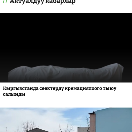
Актуалдуу кабарлар
Кыргызстанда сөөктөрдү кремациялоого тыюу
салынды