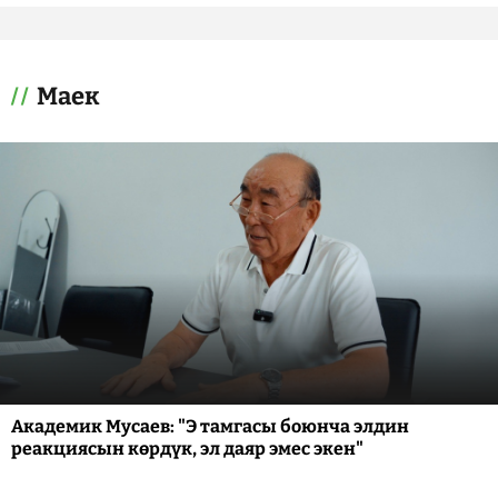
Маек
Академик Мусаев: "Э тамгасы боюнча элдин
реакциясын көрдүк, эл даяр эмес экен"