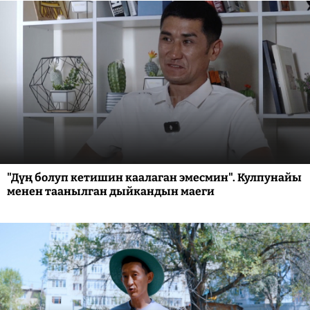
"Дүң болуп кетишин каалаган эмесмин". Кулпунайы
менен таанылган дыйкандын маеги