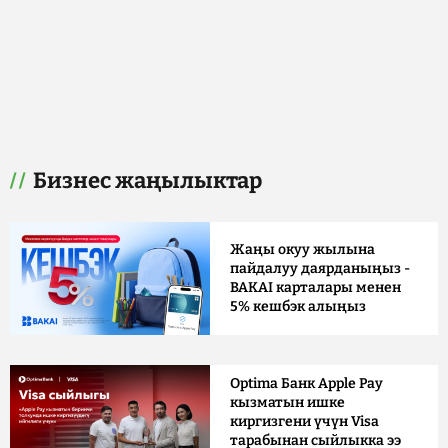
Бизнес жаңылыктар
Жаңы окуу жылына
пайдалуу даярданыңыз -
BAKAI карталары менен
5% кешбэк алыңыз
Optima Банк Apple Pay
кызматын ишке
киргизгени үчүн Visa
тарабынан сыйлыкка ээ