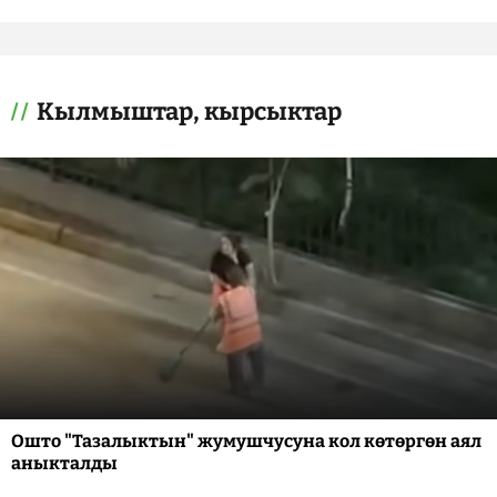
Кылмыштар, кырсыктар
Ошто "Тазалыктын" жумушчусуна кол көтөргөн аял
аныкталды