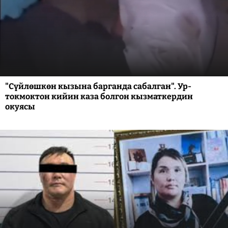
"Сүйлөшкөн кызына барганда сабалган". Ур-
токмоктон кийин каза болгон кызматкердин
окуясы