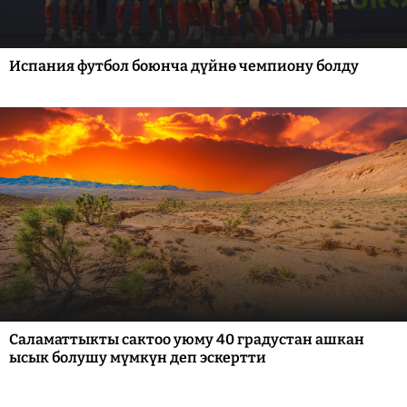
Испания футбол боюнча дүйнө чемпиону болду
Саламаттыкты сактоо уюму 40 градустан ашкан
ысык болушу мүмкүн деп эскертти