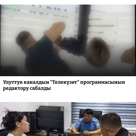
Улуттук каналдын "Телекүзөт" программасынын
редактору сабалды