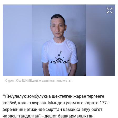
Сүрөт: Ош ШИИБдин маалымат кызматы.
"Үй-бүлөлүк зомбулукка шектелген жаран тергөөгө
келбей, качып жүргөн. Мындан улам ага карата 177-
берененин негизинде сырттан камакка алуу бөгөт
чарасы тандалган", - дешет башкармалыктан.