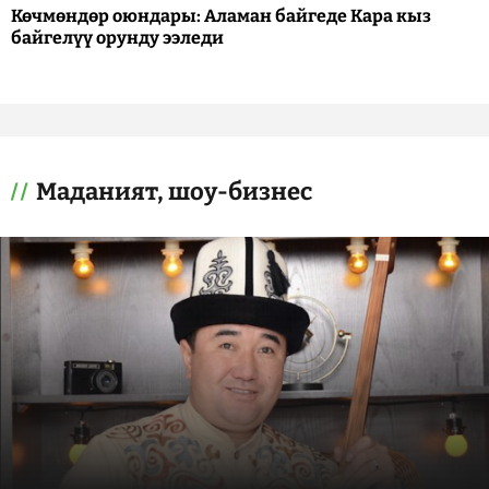
Көчмөндөр оюндары: Аламан байгеде Кара кыз
байгелүү орунду ээледи
Маданият, шоу-бизнес