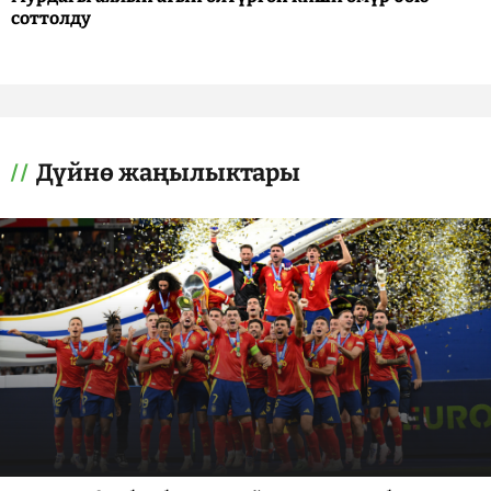
соттолду
Дүйнө жаңылыктары