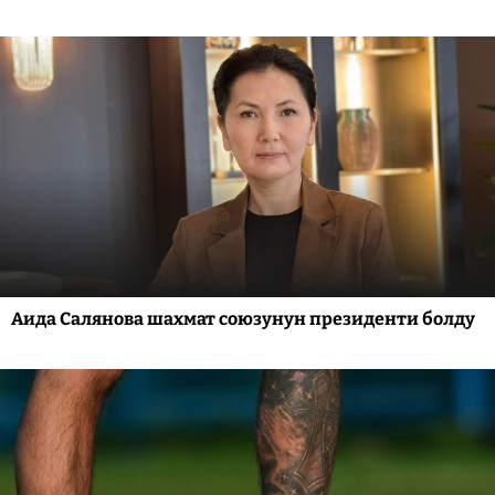
Аида Салянова шахмат союзунун президенти болду