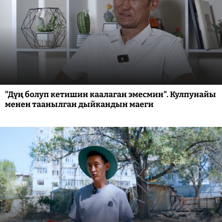
"Дүң болуп кетишин каалаган эмесмин". Кулпунайы
менен таанылган дыйкандын маеги