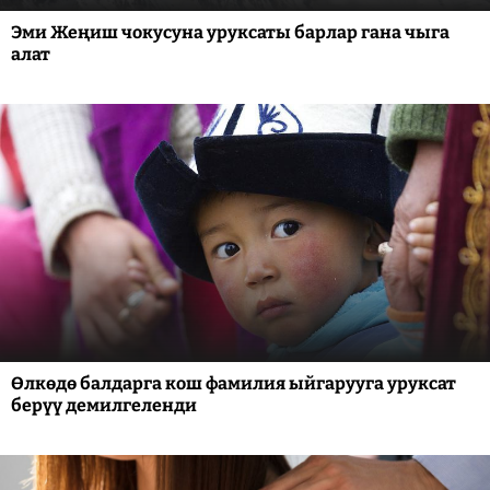
Эми Жеңиш чокусуна уруксаты барлар гана чыга
алат
Өлкөдө балдарга кош фамилия ыйгарууга уруксат
берүү демилгеленди