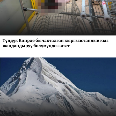
Түндүк Кипрде бычакталган кыргызстандык кыз
жандандыруу бөлүмүндө жатат