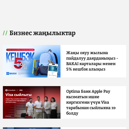
Бизнес жаңылыктар
Жаңы окуу жылына
пайдалуу даярданыңыз -
BAKAI карталары менен
5% кешбэк алыңыз
Optima Банк Apple Pay
кызматын ишке
киргизгени үчүн Visa
тарабынан сыйлыкка ээ
болду