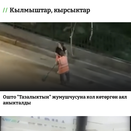
Кылмыштар, кырсыктар
Ошто "Тазалыктын" жумушчусуна кол көтөргөн аял
аныкталды