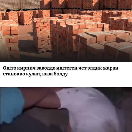
Ошто кирпич заводдо иштеген чет элдик жаран
станокко кулап, каза болду