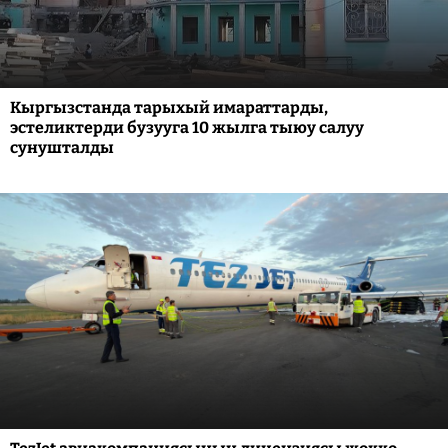
Кыргызстанда тарыхый имараттарды,
эстеликтерди бузууга 10 жылга тыюу салуу
сунушталды