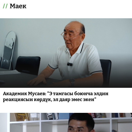
Маек
Академик Мусаев: "Э тамгасы боюнча элдин
реакциясын көрдүк, эл даяр эмес экен"