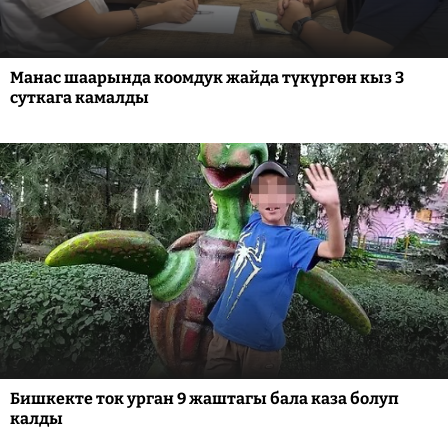
Манас шаарында коомдук жайда түкүргөн кыз 3
суткага камалды
Бишкекте ток урган 9 жаштагы бала каза болуп
калды