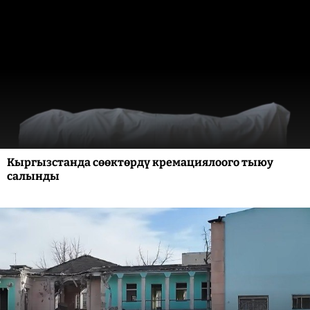
Кыргызстанда сөөктөрдү кремациялоого тыюу
салынды