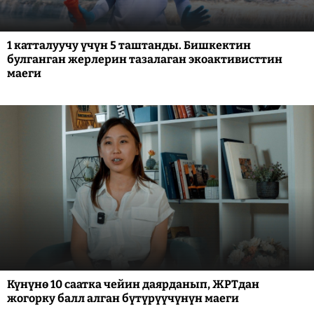
1 катталуучу үчүн 5 таштанды. Бишкектин
булганган жерлерин тазалаган экоактивисттин
маеги
Күнүнө 10 саатка чейин даярданып, ЖРТдан
жогорку балл алган бүтүрүүчүнүн маеги