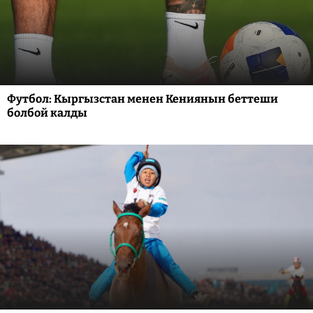
Футбол: Кыргызстан менен Кениянын беттеши
болбой калды