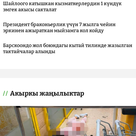
Шайлоого катышкан кызматкерлердин 1 күндүк
эмгек акысы сакталат
Президент браконьерлик үчүн 7 жылга чейин
эркинен ажыраткан мыйзамга кол койду
Барскоондо жол боюндагы кытай тилинде жазылган
тактайчалар алынды
Акыркы жаңылыктар