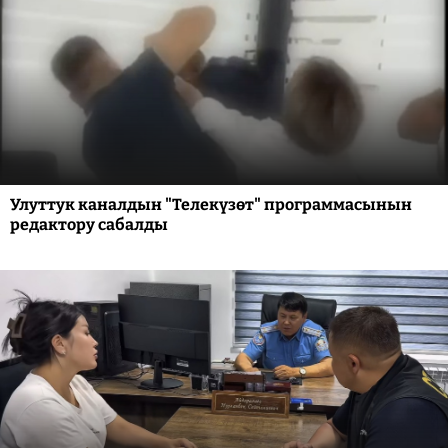
Улуттук каналдын "Телекүзөт" программасынын
редактору сабалды