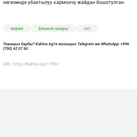
негизинде убактылуу кармоочу жайдан бошотулган.
мэрия
Бишкек шаары
сот
Темаңыз барбы? Kaktus.kg'ге жазыңыз Telegram же WhatsApp:
+996
(700) 62 07 60.
URL:
https://kaktus.kg/17960