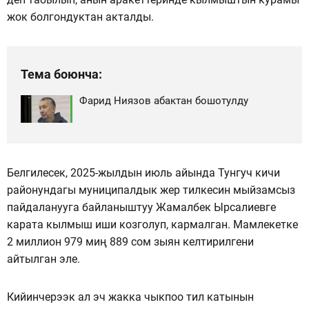
жок болгондуктан акталды.
Тема боюнча:
Фарид Ниязов абактан бошотулду
Белгилесек, 2025-жылдын июль айында Тунгуч кичи
районундагы муниципалдык жер тилкесин мыйзамсыз
пайдаланууга байланыштуу Жамалбек Ырсалиевге
карата кылмыш иши козголуп, кармалган. Мамлекетке
2 миллион 979 миң 889 сом зыян келтирилгени
айтылган эле.
Кийинчерээк ал эч жакка чыкпоо тил катынын