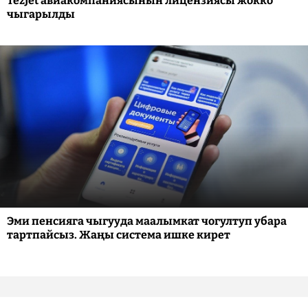
TezJet авиакомпаниясынын лицензиясы жокко
чыгарылды
Эми пенсияга чыгууда маалымкат чогултуп убара
тартпайсыз. Жаңы система ишке кирет