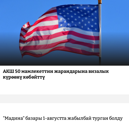
АКШ 50 мамлекеттин жарандарына визалык
күрөөнү көбөйттү
"Мадина" базары 1-августта жабылбай турган болду