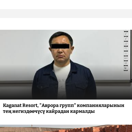
Kaganat Resort, "Аврора групп" компанияларынын
тең негиздөөчүсү кайрадан кармалды