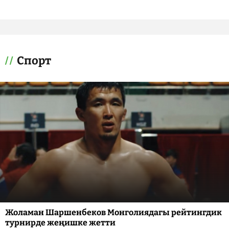
Спорт
Жоламан Шаршенбеков Монголиядагы рейтингдик
турнирде жеңишке жетти