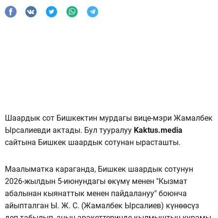
Шаардык сот Бишкектин мурдагы вице-мэри Жамалбек
Ырсалиевди актады. Бул тууралуу
Kaktus.media
сайтына Бишкек шаардык сотунан ырасташты.
Маалыматка караганда, Бишкек шаардык сотунун
2026-жылдын 5-июнундагы өкүмү менен "Кызмат
абалынан кыянаттык менен пайдалануу" боюнча
айыпталган Ы. Ж. С. (Жамалбек Ырсалиев) күнөөсүз
деп табылып, анын аракеттеринде кылмыштын курамы