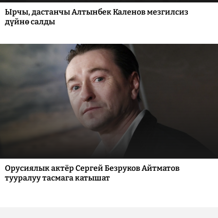
Ырчы, дастанчы Алтынбек Каленов мезгилсиз
дүйнө салды
Орусиялык актёр Сергей Безруков Айтматов
тууралуу тасмага катышат