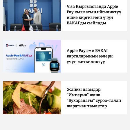
Visa Кыргызстанда Apple
Pay кызматын ийгиликтүү
ишке киргизгени үчүн
BAKAI'ды сыйлады
Apple Pay эми BAKAI
карталарынын ээлери
үчүн жеткиликтүү
Жайкы даамдар:
"Империя" жана
"Бухарадагы" суроо-талап
жараткан тамактар