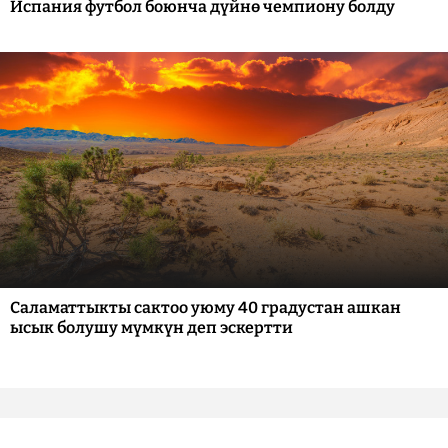
Испания футбол боюнча дүйнө чемпиону болду
Саламаттыкты сактоо уюму 40 градустан ашкан
ысык болушу мүмкүн деп эскертти