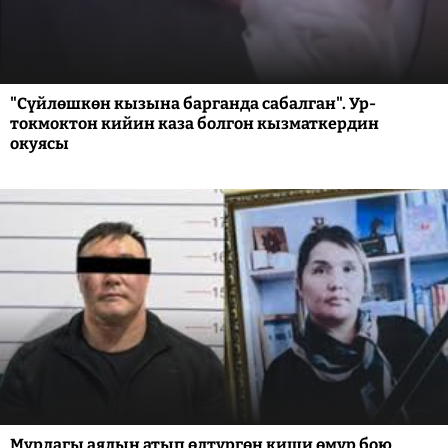
"Сүйлөшкөн кызына барганда сабалган". Ур-
токмоктон кийин каза болгон кызматкердин
окуясы
Мурдагы аялын атып өлтүргөн киши өмүр бою