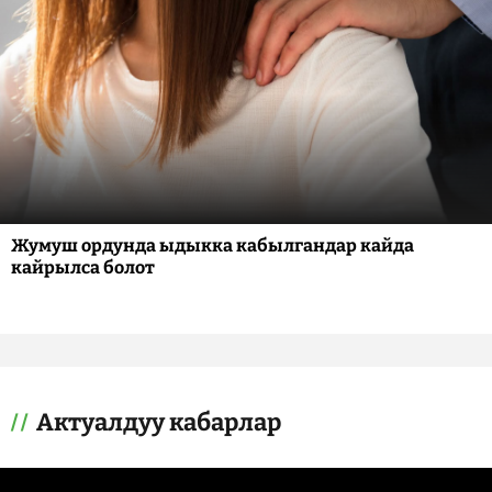
Жумуш ордунда ыдыкка кабылгандар кайда
кайрылса болот
Актуалдуу кабарлар