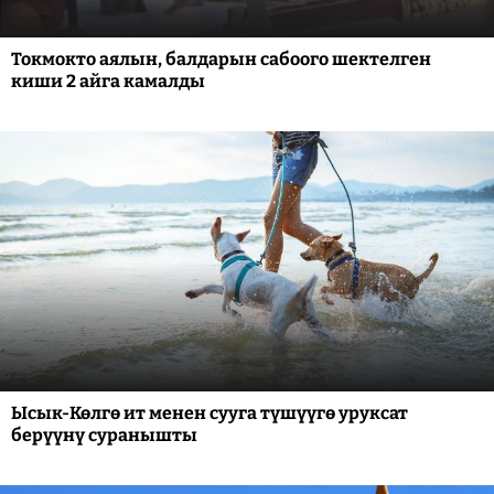
Токмокто аялын, балдарын сабоого шектелген
киши 2 айга камалды
Ысык-Көлгө ит менен сууга түшүүгө уруксат
берүүнү суранышты