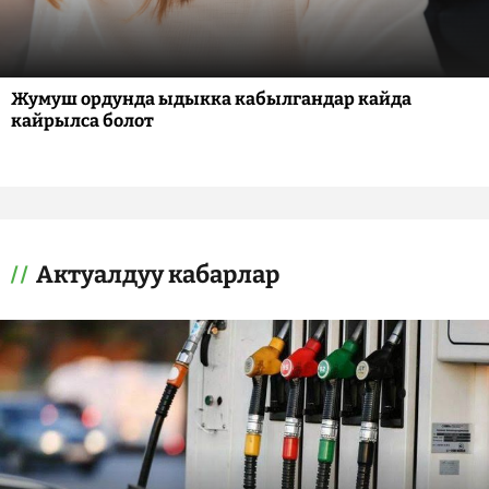
Жумуш ордунда ыдыкка кабылгандар кайда
кайрылса болот
Актуалдуу кабарлар