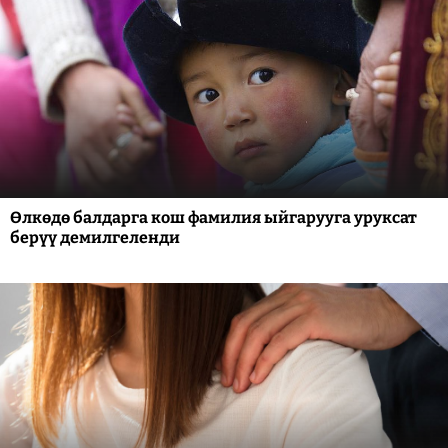
Өлкөдө балдарга кош фамилия ыйгарууга уруксат
берүү демилгеленди