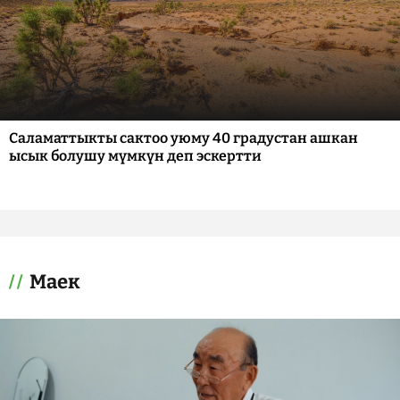
Саламаттыкты сактоо уюму 40 градустан ашкан
ысык болушу мүмкүн деп эскертти
Маек