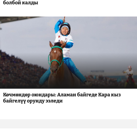
болбой калды
Көчмөндөр оюндары: Аламан байгеде Кара кыз
байгелүү орунду ээледи