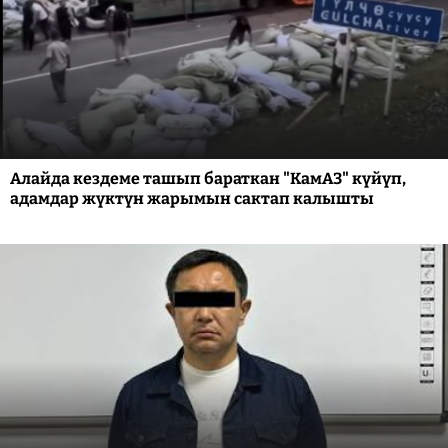
Алайда кездеме ташып бараткан "КамАЗ" күйүп,
адамдар жүктүн жарымын сактап калышты