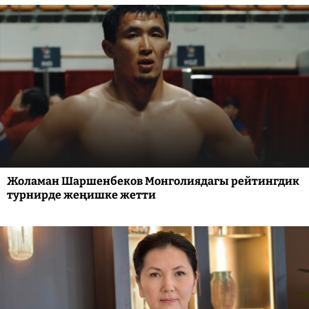
Жоламан Шаршенбеков Монголиядагы рейтингдик
турнирде жеңишке жетти