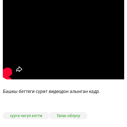
Башкы беттеги сүрөт видеодон алынган кадр.
сууга чөгүп кетти
Талас облусу