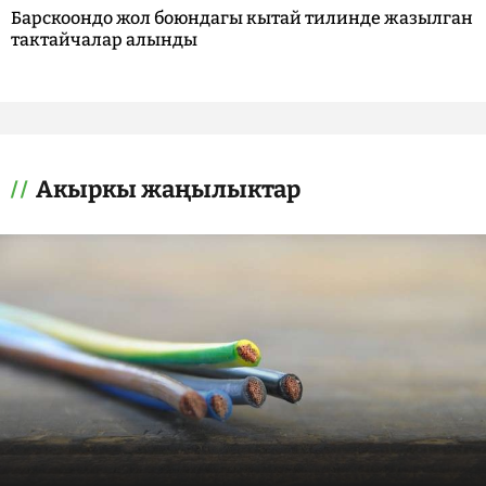
Барскоондо жол боюндагы кытай тилинде жазылган
тактайчалар алынды
Акыркы жаңылыктар