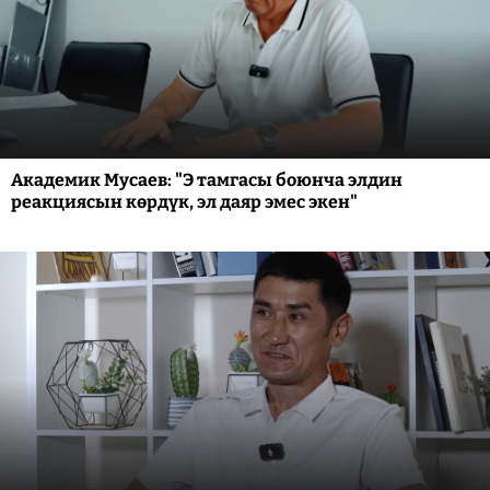
Академик Мусаев: "Э тамгасы боюнча элдин
реакциясын көрдүк, эл даяр эмес экен"