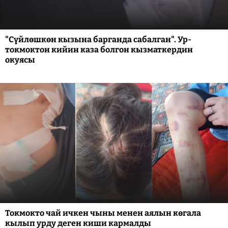
"Сүйлөшкөн кызына барганда сабалган". Ур-
токмоктон кийин каза болгон кызматкердин
окуясы
Токмокто чай ичкен чыны менен аялын көгала
кылып урду деген киши кармалды