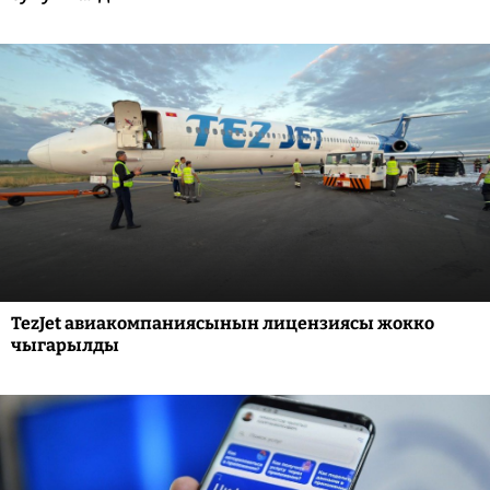
TezJet авиакомпаниясынын лицензиясы жокко
чыгарылды