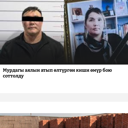
Мурдагы аялын атып өлтүргөн киши өмүр бою
соттолду