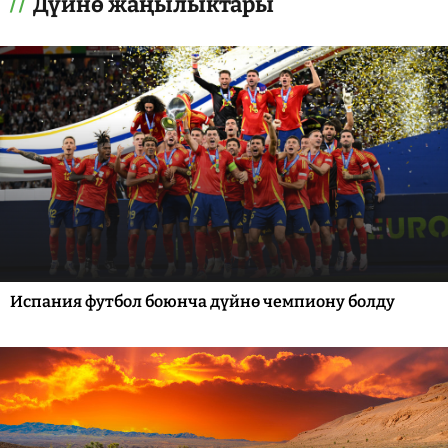
Дүйнө жаңылыктары
Испания футбол боюнча дүйнө чемпиону болду