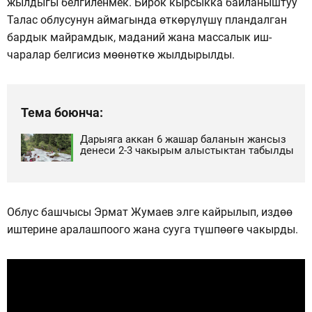
жылдыгы белгиленмек. Бирок кырсыкка байланыштуу
Талас облусунун аймагында өткөрүлүшү пландалган
бардык майрамдык, маданий жана массалык иш-
чаралар белгисиз мөөнөткө жылдырылды.
Тема боюнча:
Дарыяга аккан 6 жашар баланын жансыз
денеси 2-3 чакырым алыстыктан табылды
Облус башчысы Эрмат Жумаев элге кайрылып, издөө
иштерине аралашпоого жана сууга түшпөөгө чакырды.