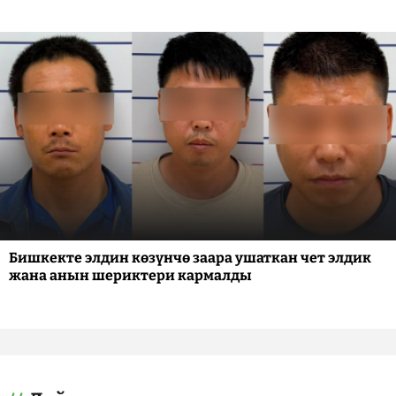
Бишкекте элдин көзүнчө заара ушаткан чет элдик
жана анын шериктери кармалды