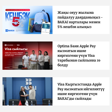
Жаңы окуу жылына
пайдалуу даярданыңыз -
BAKAI карталары менен
5% кешбэк алыңыз
Optima Банк Apple Pay
кызматын ишке
киргизгени үчүн Visa
тарабынан сыйлыкка ээ
болду
Visa Кыргызстанда Apple
Pay кызматын ийгиликтүү
ишке киргизгени үчүн
BAKAI'ды сыйлады