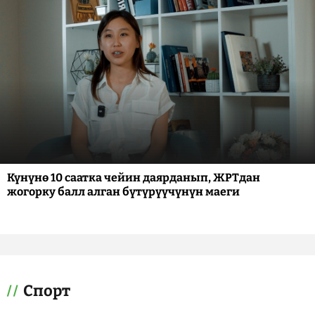
Күнүнө 10 саатка чейин даярданып, ЖРТдан
жогорку балл алган бүтүрүүчүнүн маеги
Спорт