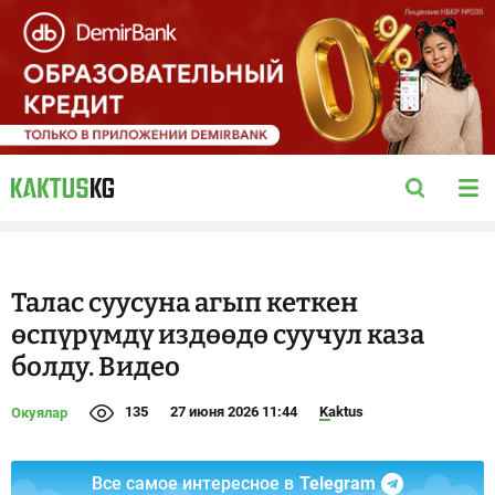
Талас суусуна агып кеткен
өспүрүмдү издөөдө суучул каза
болду. Видео
135
27 июня 2026 11:44
Kaktus
Окуялар
Все самое интересное в
Telegram