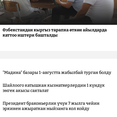
Өзбекстандан кыргыз тарапка өткөн айылдарда
каттоо иштери башталды
"Мадина" базары 1-августта жабылбай турган болду
Шайлоого катышкан кызматкерлердин 1 күндүк
эмгек акысы сакталат
Президент браконьерлик үчүн 7 жылга чейин
эркинен ажыраткан мыйзамга кол койду