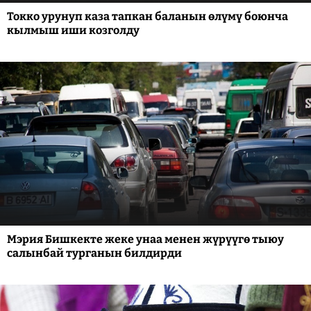
Токко урунуп каза тапкан баланын өлүмү боюнча
кылмыш иши козголду
Мэрия Бишкекте жеке унаа менен жүрүүгө тыюу
салынбай турганын билдирди