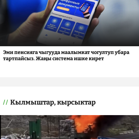
Эми пенсияга чыгууда маалымкат чогултуп убара
тартпайсыз. Жаңы система ишке кирет
Кылмыштар, кырсыктар