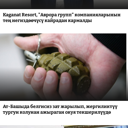
Kaganat Resort, "Аврора групп" компанияларынын
тең негиздөөчүсү кайрадан кармалды
Ат-Башыда белгисиз зат жарылып, жергиликтүү
тургун колунан ажыраган окуя текшерилүүдө