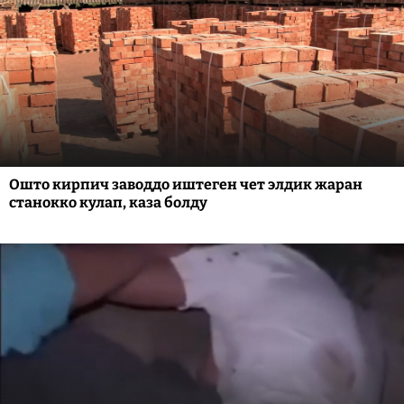
Ошто кирпич заводдо иштеген чет элдик жаран
станокко кулап, каза болду