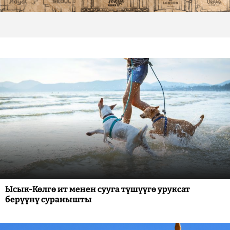
Ысык-Көлгө ит менен сууга түшүүгө уруксат
берүүнү суранышты