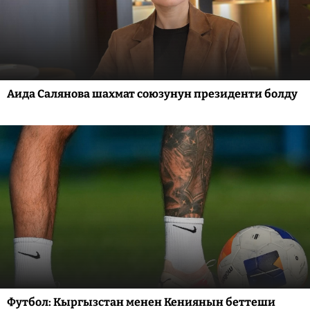
Аида Салянова шахмат союзунун президенти болду
Футбол: Кыргызстан менен Кениянын беттеши