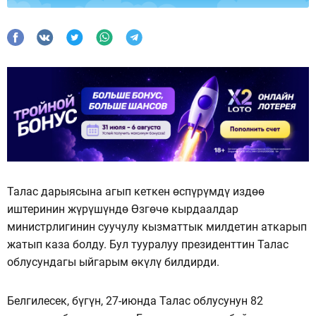
Талас дарыясына агып кеткен өспүрүмдү издөө
иштеринин жүрүшүндө Өзгөчө кырдаалдар
министрлигинин суучулу кызматтык милдетин аткарып
жатып каза болду. Бул тууралуу президенттин Талас
облусундагы ыйгарым өкүлү билдирди.
Белгилесек, бүгүн, 27-июнда Талас облусунун 82