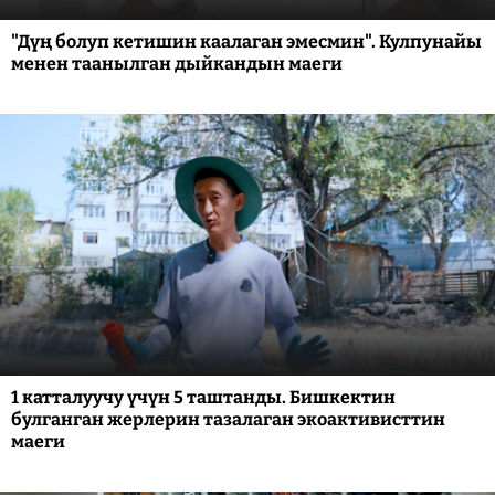
"Дүң болуп кетишин каалаган эмесмин". Кулпунайы
менен таанылган дыйкандын маеги
1 катталуучу үчүн 5 таштанды. Бишкектин
булганган жерлерин тазалаган экоактивисттин
маеги