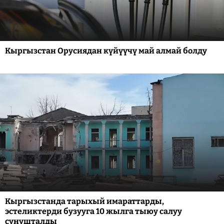
Кыргызстан Орусиядан күйүүчү май алмай болду
Кыргызстанда тарыхый имараттарды,
эстеликтерди бузууга 10 жылга тыюу салуу
сунушталды