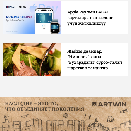
Apple Pay эми BAKAI
карталарынын ээлери
үчүн жеткиликтүү
Жайкы даамдар:
"Империя" жана
"Бухарадагы" суроо-талап
жараткан тамактар