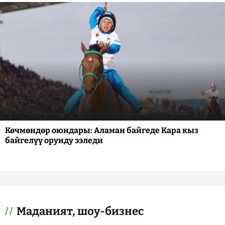
Көчмөндөр оюндары: Аламан байгеде Кара кыз
байгелүү орунду ээледи
Маданият, шоу-бизнес