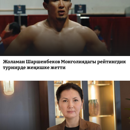
Жоламан Шаршенбеков Монголиядагы рейтингдик
турнирде жеңишке жетти