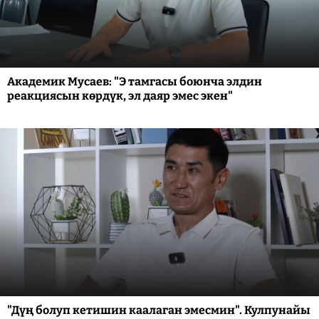
Академик Мусаев: "Э тамгасы боюнча элдин
реакциясын көрдүк, эл даяр эмес экен"
"Дүң болуп кетишин каалаган эмесмин". Кулпунайы