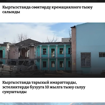
Кыргызстанда сөөктөрдү кремациялоого тыюу
салынды
Кыргызстанда тарыхый имараттарды,
эстеликтерди бузууга 10 жылга тыюу салуу
сунушталды