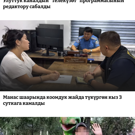
Улуттук каналдын "Телекүзөт" программасынын
редактору сабалды
Манас шаарында коомдук жайда түкүргөн кыз 3
суткага камалды