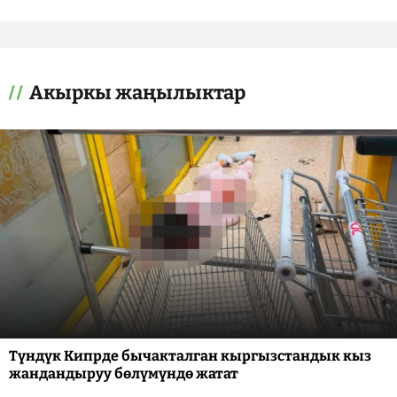
Акыркы жаңылыктар
Түндүк Кипрде бычакталган кыргызстандык кыз
жандандыруу бөлүмүндө жатат