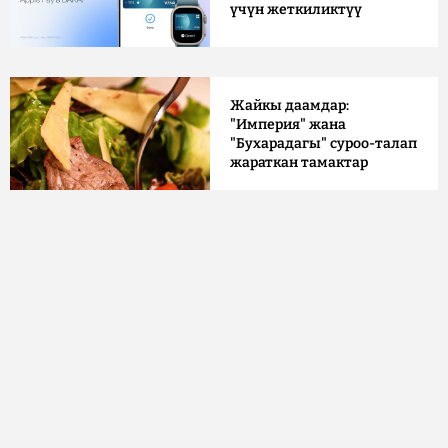
үчүн жеткиликтүү
Жайкы даамдар:
"Империя" жана
"Бухарадагы" суроо-талап
жараткан тамактар