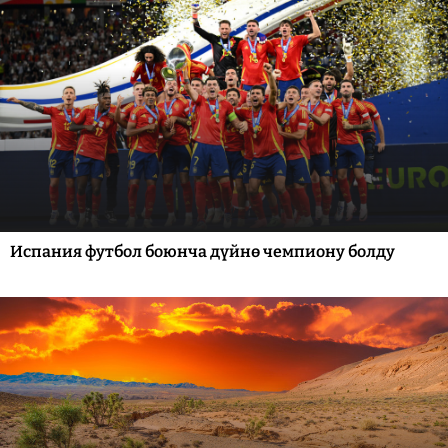
Испания футбол боюнча дүйнө чемпиону болду