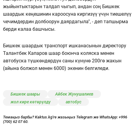
жыйынтыктарын талдап чыгып, андан соң Бишкек
шаардык кеңешинин кароосуна киргизүү үчүн тиешелүү
чечимдердин долбоорун даярдагыла", - деп тапшырма
берди калаа башчысы.
Бишкек шаардык транспорт ишканасынын директору
Талантбек Капаров шаар боюнча коляска менен
автобуска түшкөндөрдүн саны күнүнө 200гө жакын
(айына болжол менен 6000) экенин белгиледи.
Бишкек шаары
Айбек Жунушалиев
жол кире көтөрүлдү
автобус
Темаңыз барбы? Kaktus.kg'ге жазыңыз Telegram же WhatsApp:
+996
(700) 62 07 60.