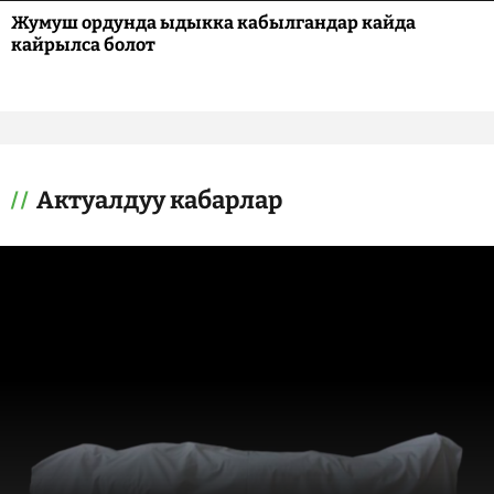
Жумуш ордунда ыдыкка кабылгандар кайда
кайрылса болот
Актуалдуу кабарлар