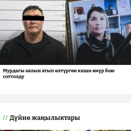
Мурдагы аялын атып өлтүргөн киши өмүр бою
соттолду
Дүйнө жаңылыктары