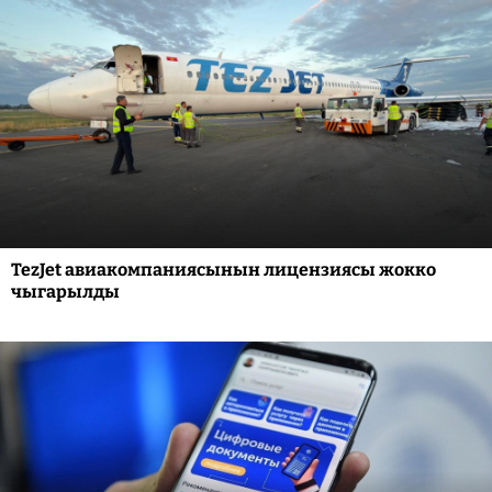
TezJet авиакомпаниясынын лицензиясы жокко
чыгарылды