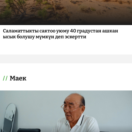
Саламаттыкты сактоо уюму 40 градустан ашкан
ысык болушу мүмкүн деп эскертти
Маек