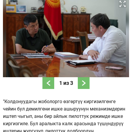
1
из
3
"Колдонуудагы жоболорго өзгөртүү киргизилгенге
чейин бул демилгени ишке ашыруунун механизмдерин
иштеп чыгып, аны бир айлык пилоттук режимде ишке
киргизгиле. Бул аралыкта калк арасында түшүндүрүү
иштерин жүргүзүп, пилоттук долбоордун