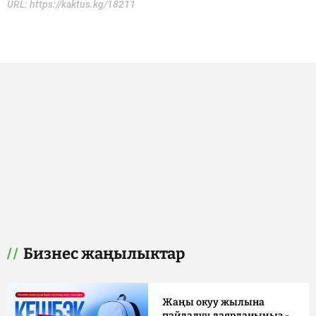
URL:
https://kaktus.kg/18211
Бизнес жаңылыктар
Жаңы окуу жылына
пайдалуу даярданыңыз -