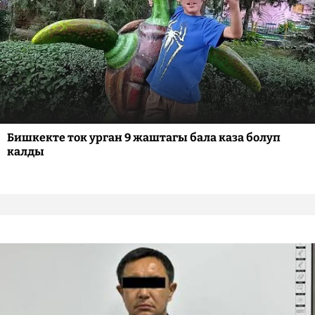
Бишкекте ток урган 9 жаштагы бала каза болуп
калды