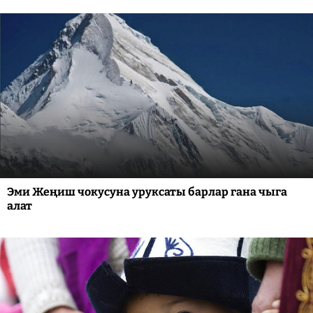
Эми Жеңиш чокусуна уруксаты барлар гана чыга
алат