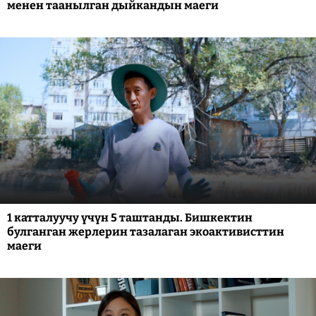
менен таанылган дыйкандын маеги
1 катталуучу үчүн 5 таштанды. Бишкектин
булганган жерлерин тазалаган экоактивисттин
маеги