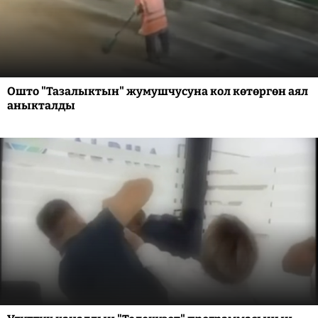
Ошто "Тазалыктын" жумушчусуна кол көтөргөн аял
аныкталды