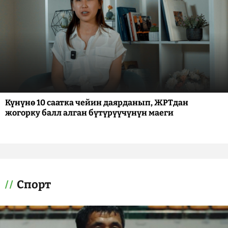
Күнүнө 10 саатка чейин даярданып, ЖРТдан
жогорку балл алган бүтүрүүчүнүн маеги
Спорт