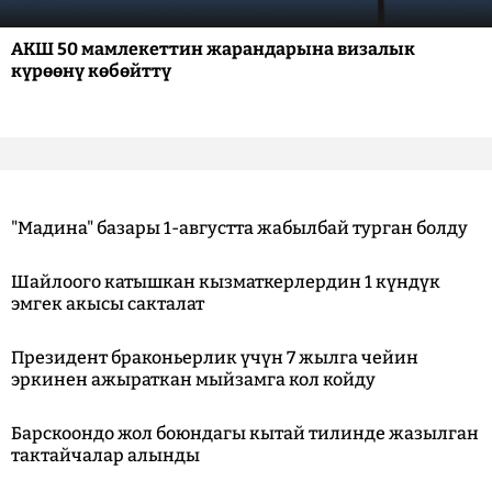
АКШ 50 мамлекеттин жарандарына визалык
күрөөнү көбөйттү
"Мадина" базары 1-августта жабылбай турган болду
Шайлоого катышкан кызматкерлердин 1 күндүк
эмгек акысы сакталат
Президент браконьерлик үчүн 7 жылга чейин
эркинен ажыраткан мыйзамга кол койду
Барскоондо жол боюндагы кытай тилинде жазылган
тактайчалар алынды