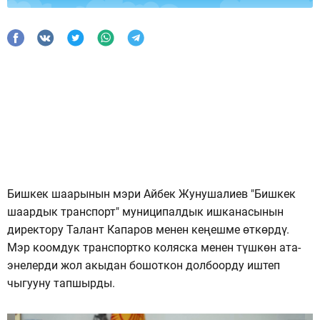
Бишкек шаарынын мэри Айбек Жунушалиев "Бишкек
шаардык транспорт" муниципалдык ишканасынын
директору Талант Капаров менен кеңешме өткөрдү.
Мэр коомдук транспортко коляска менен түшкөн ата-
энелерди жол акыдан бошоткон долбоорду иштеп
чыгууну тапшырды.