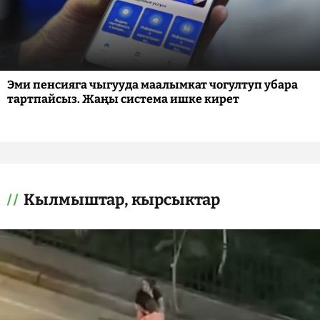
Эми пенсияга чыгууда маалымкат чогултуп убара
тартпайсыз. Жаңы система ишке кирет
Кылмыштар, кырсыктар