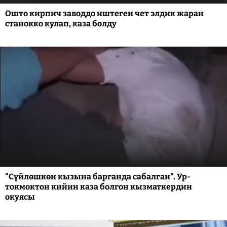
Ошто кирпич заводдо иштеген чет элдик жаран
станокко кулап, каза болду
"Сүйлөшкөн кызына барганда сабалган". Ур-
токмоктон кийин каза болгон кызматкердин
окуясы