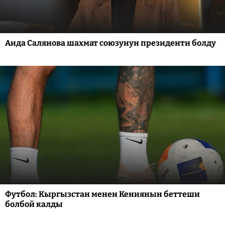
Аида Салянова шахмат союзунун президенти болду
Футбол: Кыргызстан менен Кениянын беттеши
болбой калды