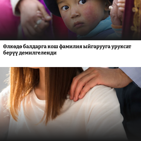
Өлкөдө балдарга кош фамилия ыйгарууга уруксат
берүү демилгеленди