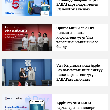
BAKAI карталары менен
5% кешбэк алыңыз
Optima Банк Apple Pay
кызматын ишке
киргизгени үчүн Visa
тарабынан сыйлыкка ээ
болду
Visa Кыргызстанда Apple
Pay кызматын ийгиликтүү
ишке киргизгени үчүн
BAKAI'ды сыйлады
Apple Pay эми BAKAI
карталарынын ээлери