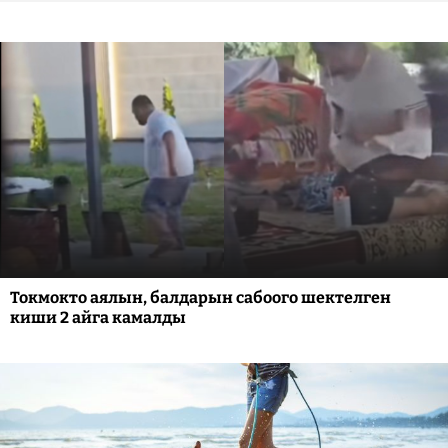
Токмокто аялын, балдарын сабоого шектелген
киши 2 айга камалды