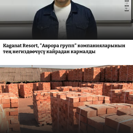
Kaganat Resort, "Аврора групп" компанияларынын
тең негиздөөчүсү кайрадан кармалды