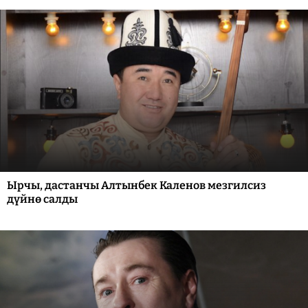
Ырчы, дастанчы Алтынбек Каленов мезгилсиз
дүйнө салды