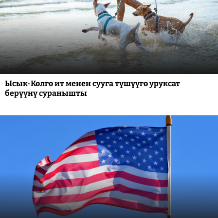
Ысык-Көлгө ит менен сууга түшүүгө уруксат
берүүнү суранышты