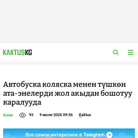
Автобуска коляска менен түшкөн
ата-энелерди жол акыдан бошотуу
каралууда
93
9 июля 2026 09:56
Kaktus
Коом
Все самое интересное в
Telegram