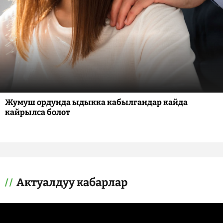
Жумуш ордунда ыдыкка кабылгандар кайда
кайрылса болот
Актуалдуу кабарлар