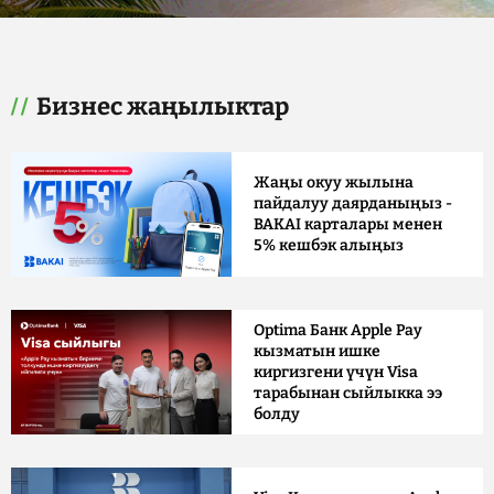
Бизнес жаңылыктар
Жаңы окуу жылына
пайдалуу даярданыңыз -
BAKAI карталары менен
5% кешбэк алыңыз
Optima Банк Apple Pay
кызматын ишке
киргизгени үчүн Visa
тарабынан сыйлыкка ээ
болду