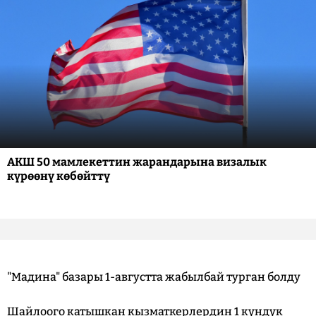
АКШ 50 мамлекеттин жарандарына визалык
күрөөнү көбөйттү
"Мадина" базары 1-августта жабылбай турган болду
Шайлоого катышкан кызматкерлердин 1 күндүк