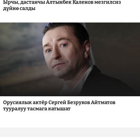
Ырчы, дастанчы Алтынбек Каленов мезгилсиз
дүйнө салды
Орусиялык актёр Сергей Безруков Айтматов
тууралуу тасмага катышат