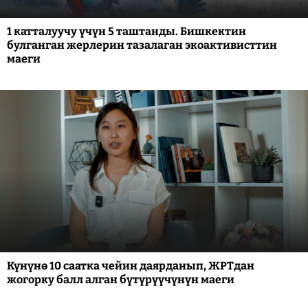
1 катталуучу үчүн 5 таштанды. Бишкектин
булганган жерлерин тазалаган экоактивисттин
маеги
Күнүнө 10 саатка чейин даярданып, ЖРТдан
жогорку балл алган бүтүрүүчүнүн маеги