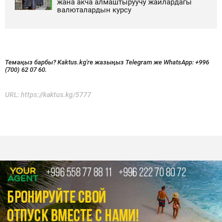
жана акча алмаштыруучу жайлардагы
валюталардын курсу
Темаңыз барбы? Kaktus.kg'ге жазыңыз Telegram же WhatsApp:
+996
(700) 62 07 60.
URL:
https://kaktus.kg/5777