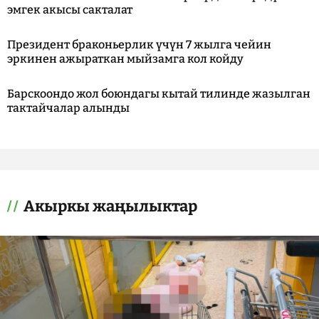
эмгек акысы сакталат
Президент браконьерлик үчүн 7 жылга чейин
эркинен ажыраткан мыйзамга кол койду
Барскоондо жол боюндагы кытай тилинде жазылган
тактайчалар алынды
Акыркы жаңылыктар