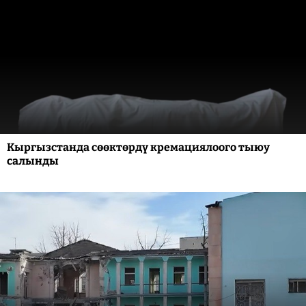
Кыргызстанда сөөктөрдү кремациялоого тыюу
салынды