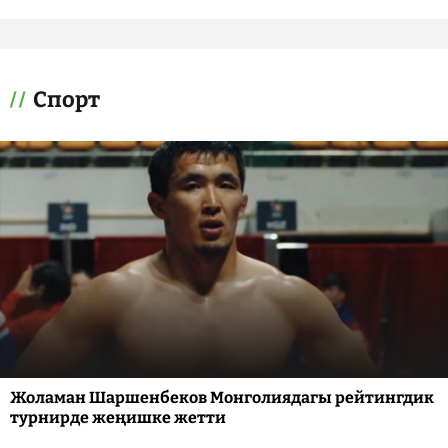
Спорт
Жоламан Шаршенбеков Монголиядагы рейтингдик
турнирде жеңишке жетти