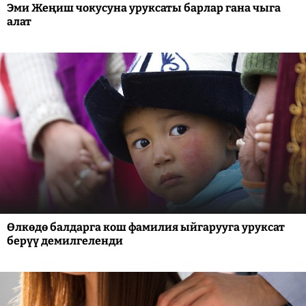
Эми Жеңиш чокусуна уруксаты барлар гана чыга
алат
Өлкөдө балдарга кош фамилия ыйгарууга уруксат
берүү демилгеленди