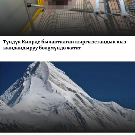
Түндүк Кипрде бычакталган кыргызстандык кыз
жандандыруу бөлүмүндө жатат