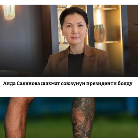
Аида Салянова шахмат союзунун президенти болду