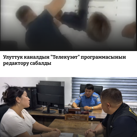
Улуттук каналдын "Телекүзөт" программасынын
редактору сабалды