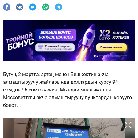
Бүгүн, 2-мартта, эртең менен Бишкектин акча
алмаштыруучу жайларында доллардын курсу 94
сомдон 96 сомго чейин. Мындай маалыматты
Моссоветтеги акча алмаштыруучу пунктардан көрүүгө
болот.