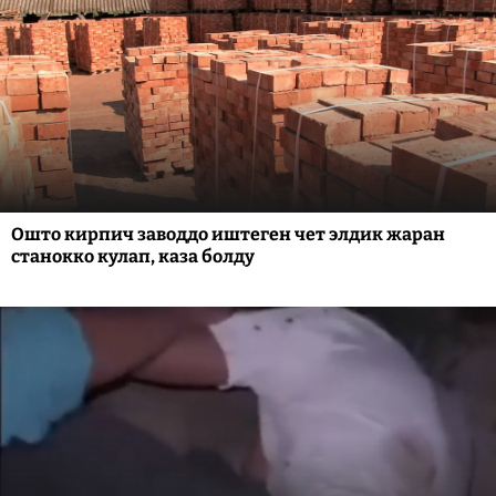
Ошто кирпич заводдо иштеген чет элдик жаран
станокко кулап, каза болду