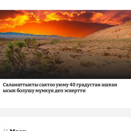
Саламаттыкты сактоо уюму 40 градустан ашкан
ысык болушу мүмкүн деп эскертти