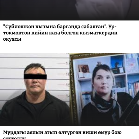
"Сүйлөшкөн кызына барганда сабалган". Ур-
токмоктон кийин каза болгон кызматкердин
окуясы
Мурдагы аялын атып өлтүргөн киши өмүр бою
соттолду