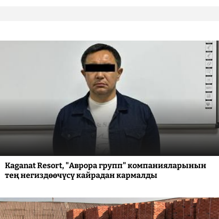
Kaganat Resort, "Аврора групп" компанияларынын
тең негиздөөчүсү кайрадан кармалды