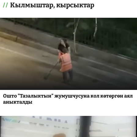
Кылмыштар, кырсыктар
Ошто "Тазалыктын" жумушчусуна кол көтөргөн аял
аныкталды