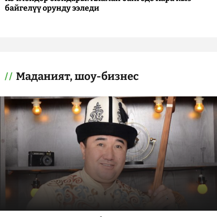
байгелүү орунду ээледи
Маданият, шоу-бизнес