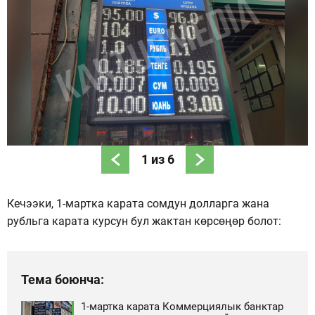
1
из
6
Кечээки, 1-мартка карата сомдун долларга жана
рубльга карата курсун бул жактан көрсөңөр болот:
Тема боюнча:
1-мартка карата Коммерциялык банктар