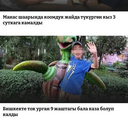
Манас шаарында коомдук жайда түкүргөн кыз 3
суткага камалды
Бишкекте ток урган 9 жаштагы бала каза болуп
калды