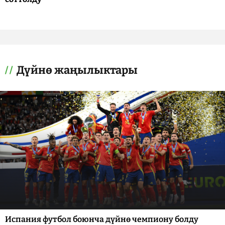
Дүйнө жаңылыктары
Испания футбол боюнча дүйнө чемпиону болду