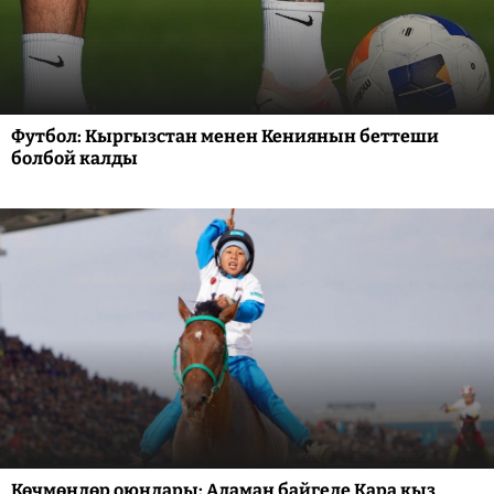
Футбол: Кыргызстан менен Кениянын беттеши
болбой калды
Көчмөндөр оюндары: Аламан байгеде Кара кыз