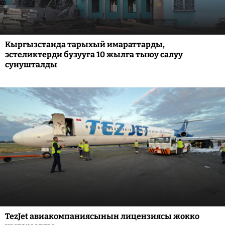
Кыргызстанда тарыхый имараттарды,
эстеликтерди бузууга 10 жылга тыюу салуу
сунушталды
TezJet авиакомпаниясынын лицензиясы жокко