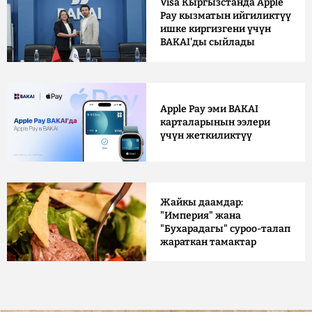
Visa Кыргызстанда Apple
Pay кызматын ийгиликтүү
ишке киргизгени үчүн
BAKAI'ды сыйлады
Apple Pay эми BAKAI
карталарынын ээлери
үчүн жеткиликтүү
Жайкы даамдар:
"Империя" жана
"Бухарадагы" суроо-талап
жараткан тамактар