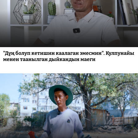
"Дүң болуп кетишин каалаган эмесмин". Кулпунайы
менен таанылган дыйкандын маеги