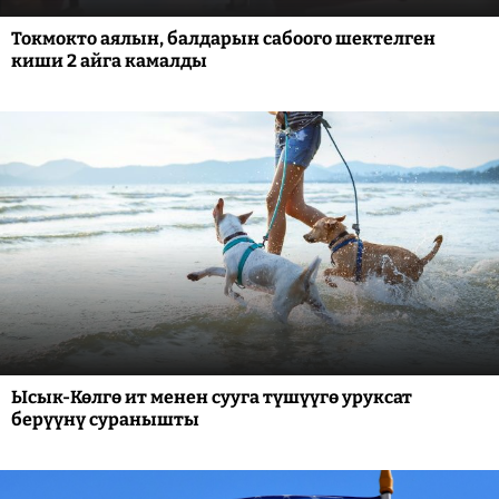
Токмокто аялын, балдарын сабоого шектелген
киши 2 айга камалды
Ысык-Көлгө ит менен сууга түшүүгө уруксат
берүүнү суранышты