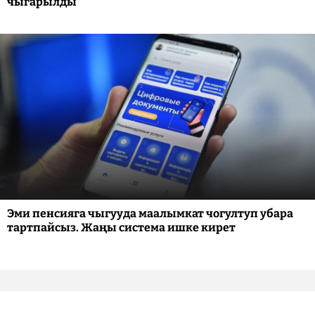
чыгарылды
Эми пенсияга чыгууда маалымкат чогултуп убара
тартпайсыз. Жаңы система ишке кирет