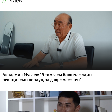
Маек
Академик Мусаев: "Э тамгасы боюнча элдин
реакциясын көрдүк, эл даяр эмес экен"