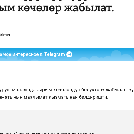
ым көчөлөр жабылат.
aktus
самое интересное в
Telegram
 жүрүш маалында айрым көчөлөрдүн бөлүктөрү жабылат. Бу
ызматынын маалымат кызматынан билдиришти.
өс полк" жүрүшүнө тыюу салууга эч кимдин