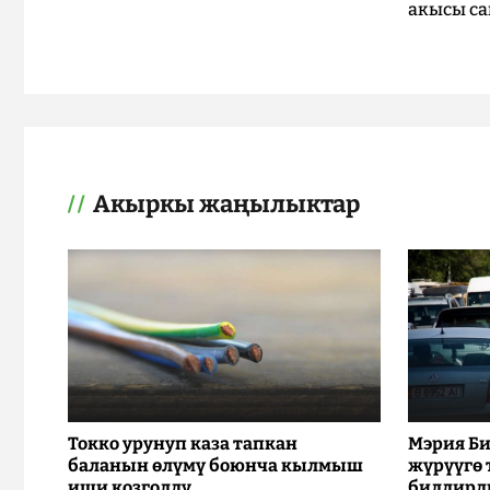
акысы са
Акыркы жаңылыктар
Токко урунуп каза тапкан
Мэрия Би
баланын өлүмү боюнча кылмыш
жүрүүгө
иши козголду
билдирд