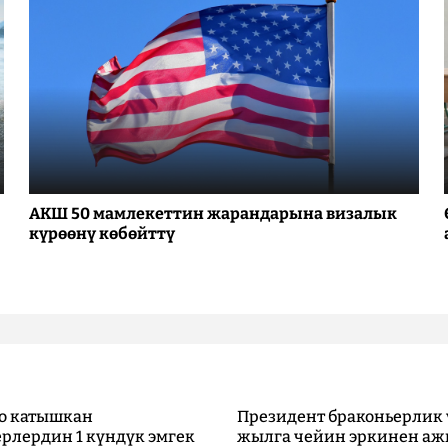
АКШ 50 мамлекеттин жарандарына визалык
күрөөнү көбөйттү
о катышкан
Президент браконьерлик 
рлердин 1 күндүк эмгек
жылга чейин эркинен аж