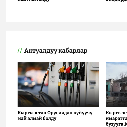
Актуалдуу кабарлар
Кыргызстан Орусиядан күйүүчү
Кыргызс
май алмай болду
имаратта
бузууга 