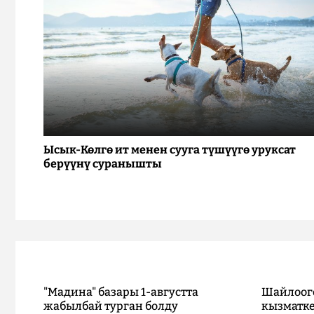
Ысык-Көлгө ит менен сууга түшүүгө уруксат
берүүнү суранышты
"Мадина" базары 1-августта
Шайлоог
жабылбай турган болду
кызматке