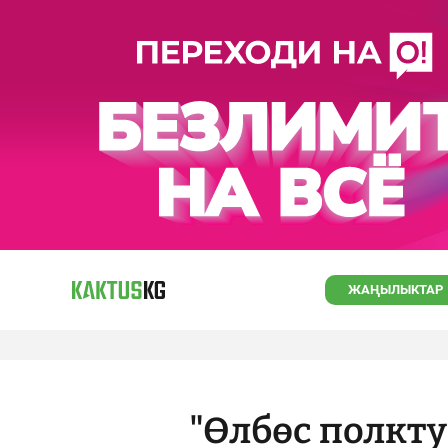
ЖАҢЫЛЫКТАР
"Өлбөс полкт