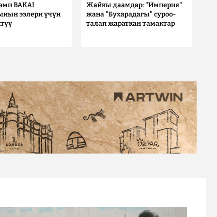
 эми BAKAI
Жайкы даамдар: "Империя"
ынын ээлери үчүн
жана "Бухарадагы" суроо-
түү
талап жараткан тамактар