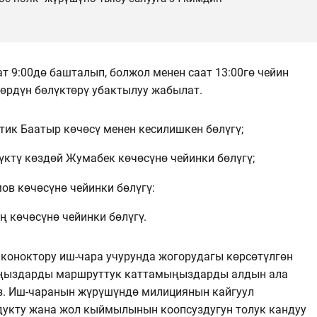
 9:00дө башталып, болжол менен саат 13:00гө чейин
лөрдүн бөлүктөрү убактылуу жабылат.
тик Баатыр көчөсү менен кесилишкен бөлүгү;
үктү көздөй Жумабек көчөсүнө чейинки бөлүгү;
в көчөсүнө чейинки бөлүгү:
ң көчөсүнө чейинки бөлүгү.
 коноктору иш-чара учурунда жогорудагы көрсөтүлгөн
ыңыздарды маршруттук каттамыңыздарды алдын ала
з. Иш-чаранын жүрүшүндө милициянын кайгуул
дукту жана жол кыймылынын коопсуздугун толук кандуу