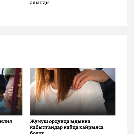
алынды
милия
Жумуш ордунда ыдыкка
кабылгандар кайда кайрылса
болот