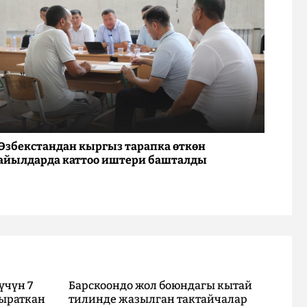
Өзбекстандан кыргыз тарапка өткөн
айылдарда каттоо иштери башталды
үчүн 7
Барскоондо жол боюндагы кытай
ыраткан
тилинде жазылган тактайчалар