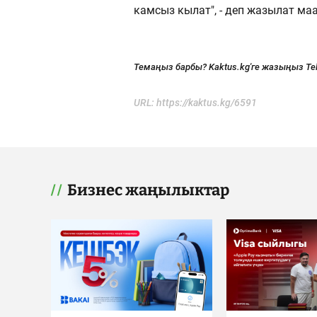
камсыз кылат", - деп жазылат ма
Темаңыз барбы? Kaktus.kg'ге жазыңыз Te
URL:
https://kaktus.kg/6591
Бизнес жаңылыктар