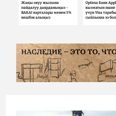
Жаңы окуу жылына
Optima Банк Appl
пайдалуу даярданыңыз -
кызматын ишке 
BAKAI карталары менен 5%
үчүн Visa тараб
кешбэк алыңыз
сыйлыкка ээ бо