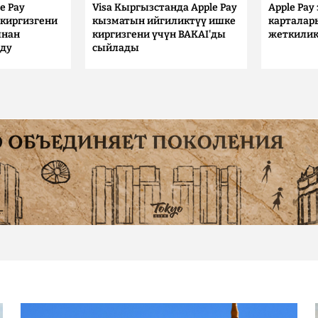
e Pay
Visa Кыргызстанда Apple Pay
Apple Pay
киргизгени
кызматын ийгиликтүү ишке
карталар
ынан
киргизгени үчүн BAKAI'ды
жеткилик
лду
сыйлады