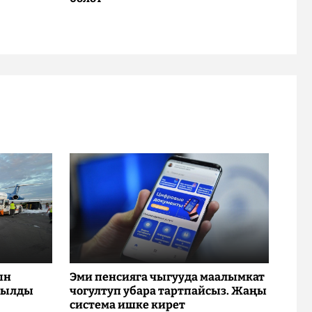
ын
Эми пенсияга чыгууда маалымкат
рылды
чогултуп убара тартпайсыз. Жаңы
система ишке кирет