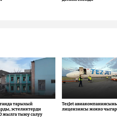
танда тарыхый
TezJet авиакомпаниясын
рды, эстеликтерди
лицензиясы жокко чыга
10 жылга тыюу салуу