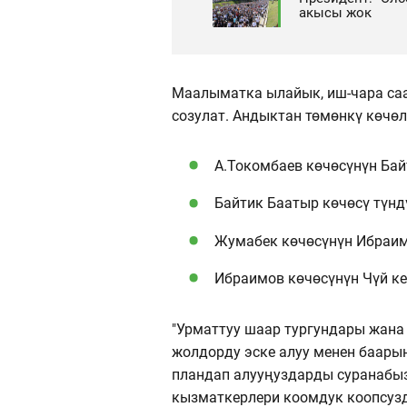
акысы жок
Маалыматка ылайык, иш-чара саат
созулат. Андыктан төмөнкү көчө
А.Токомбаев көчөсүнүн Бай
Байтик Баатыр көчөсү түнд
Жумабек көчөсүнүн Ибраимо
Ибраимов көчөсүнүн Чүй ке
"Урматтуу шаар тургундары жана
жолдорду эске алуу менен баар
пландап алууңуздарды суранабы
кызматкерлери коомдук коопсуз