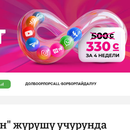
ДОЛБООРЛОР
CALL-БОРБОР
ПАЙДАЛУУ
ун" жүрүшү учурунда