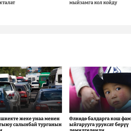
кталат
мыйзамга кол койду
шкекте жеке унаа менен
Өлкөдө балдарга кош фа
 тыюу салынбай турганын
ыйгарууга уруксат берүү
и
демилгеленди