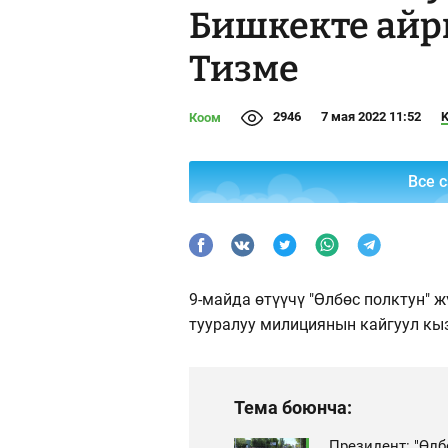
Бишкекте айр
Тизме
2946
7 мая 2022 11:52
K
Коом
Все 
9-майда өтүүчү "Өлбөс полктун"
тууралуу милициянын кайгуул к
Тема боюнча:
Президент: "Өлб