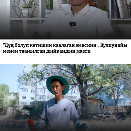
"Дүң болуп кетишин каалаган эмесмин". Кулпунайы
менен таанылган дыйкандын маеги