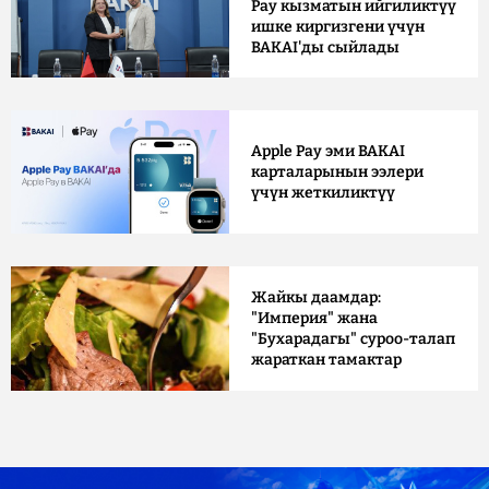
Pay кызматын ийгиликтүү
ишке киргизгени үчүн
BAKAI'ды сыйлады
Apple Pay эми BAKAI
карталарынын ээлери
үчүн жеткиликтүү
Жайкы даамдар:
"Империя" жана
"Бухарадагы" суроо-талап
жараткан тамактар