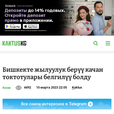
Бишкекте жылуулук берүү качан
токтотулары белгилүү болду
4492
10 марта 2023 22:05
Kaktus
Коом
Все самое интересное в
Telegram