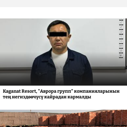
Kaganat Resort, "Аврора групп" компанияларынын
тең негиздөөчүсү кайрадан кармалды