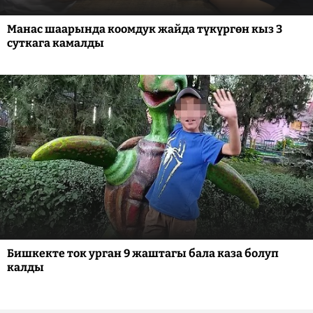
Манас шаарында коомдук жайда түкүргөн кыз 3
суткага камалды
Бишкекте ток урган 9 жаштагы бала каза болуп
калды