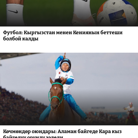
Футбол: Кыргызстан менен Кениянын беттеши
болбой калды
Көчмөндөр оюндары: Аламан байгеде Кара кыз
байгелүү орунду ээледи