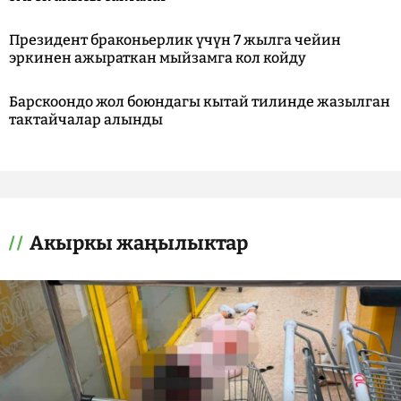
Президент браконьерлик үчүн 7 жылга чейин
эркинен ажыраткан мыйзамга кол койду
Барскоондо жол боюндагы кытай тилинде жазылган
тактайчалар алынды
Акыркы жаңылыктар