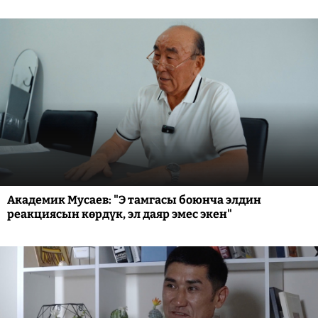
Академик Мусаев: "Э тамгасы боюнча элдин
реакциясын көрдүк, эл даяр эмес экен"