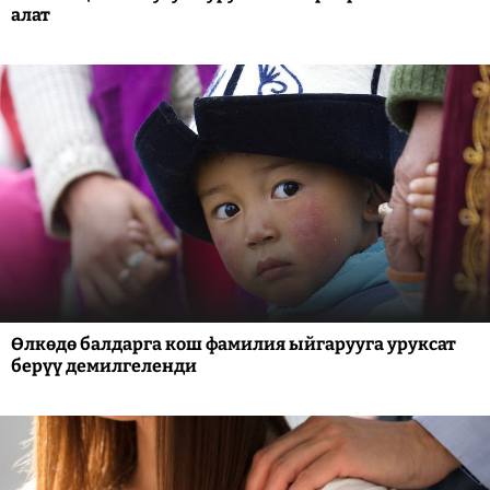
алат
Өлкөдө балдарга кош фамилия ыйгарууга уруксат
берүү демилгеленди