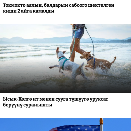
Токмокто аялын, балдарын сабоого шектелген
киши 2 айга камалды
Ысык-Көлгө ит менен сууга түшүүгө уруксат
берүүнү суранышты