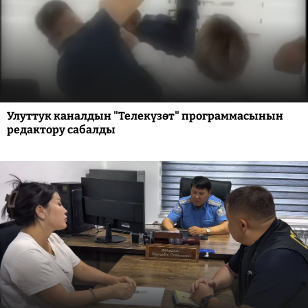
Улуттук каналдын "Телекүзөт" программасынын
редактору сабалды