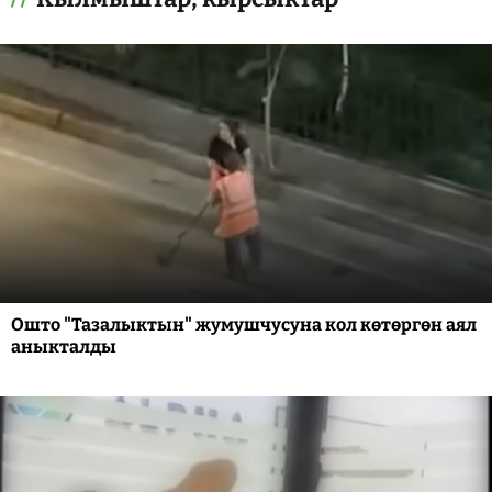
Ошто "Тазалыктын" жумушчусуна кол көтөргөн аял
аныкталды