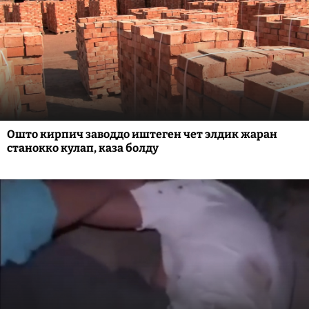
Ошто кирпич заводдо иштеген чет элдик жаран
станокко кулап, каза болду