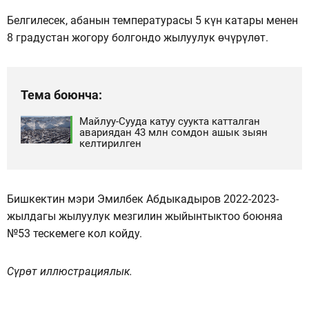
Белгилесек, абанын температурасы 5 күн катары менен
8 градустан жогору болгондо жылуулук өчүрүлөт.
Тема боюнча:
Майлуу-Сууда катуу суукта катталган
авариядан 43 млн сомдон ашык зыян
келтирилген
Бишкектин мэри Эмилбек Абдыкадыров 2022-2023-
жылдагы жылуулук мезгилин жыйынтыктоо боюняа
№53 тескемеге кол койду.
Сүрөт иллюстрациялык.