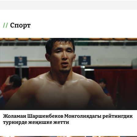
Спорт
Жоламан Шаршенбеков Монголиядагы рейтингдик
турнирде жеңишке жетти