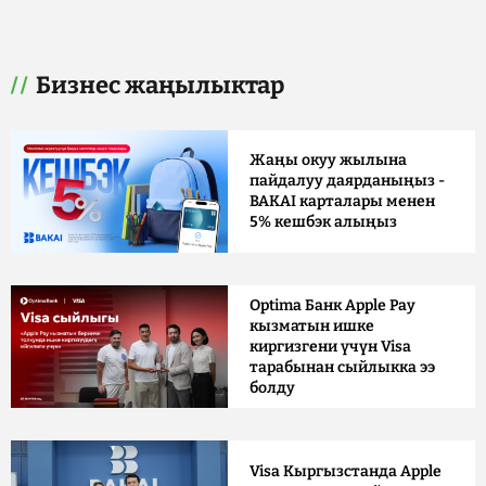
Бизнес жаңылыктар
Жаңы окуу жылына
пайдалуу даярданыңыз -
BAKAI карталары менен
5% кешбэк алыңыз
Optima Банк Apple Pay
кызматын ишке
киргизгени үчүн Visa
тарабынан сыйлыкка ээ
болду
Visa Кыргызстанда Apple