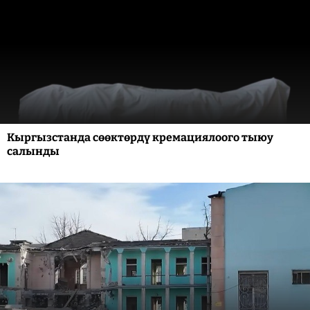
Кыргызстанда сөөктөрдү кремациялоого тыюу
салынды