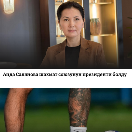
Аида Салянова шахмат союзунун президенти болду