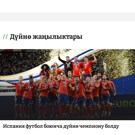
Дүйнө жаңылыктары
Испания футбол боюнча дүйнө чемпиону болду