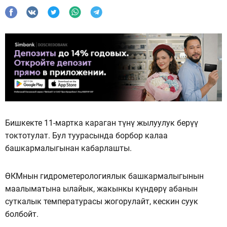
Бишкекте 11-мартка караган түнү жылуулук берүү
токтотулат. Бул туурасында борбор калаа
башкармалыгынан кабарлашты.
ӨКМнын гидрометерологиялык башкармалыгынын
маалыматына ылайык, жакынкы күндөрү абанын
суткалык температурасы жогорулайт, кескин суук
болбойт.