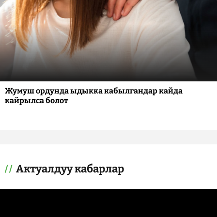
Жумуш ордунда ыдыкка кабылгандар кайда
кайрылса болот
Актуалдуу кабарлар