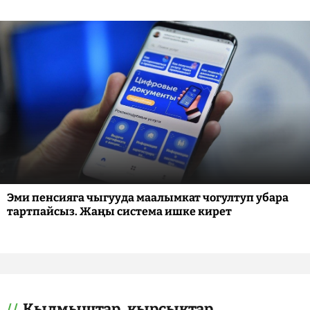
Эми пенсияга чыгууда маалымкат чогултуп убара
тартпайсыз. Жаңы система ишке кирет
Кылмыштар, кырсыктар