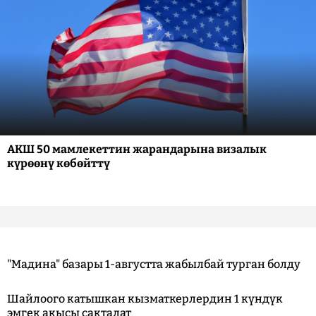
АКШ 50 мамлекеттин жарандарына визалык
күрөөнү көбөйттү
"Мадина" базары 1-августта жабылбай турган болду
Шайлоого катышкан кызматкерлердин 1 күндүк
эмгек акысы сакталат