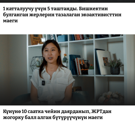
1 катталуучу үчүн 5 таштанды. Бишкектин
булганган жерлерин тазалаган экоактивисттин
маеги
Күнүнө 10 саатка чейин даярданып, ЖРТдан
жогорку балл алган бүтүрүүчүнүн маеги