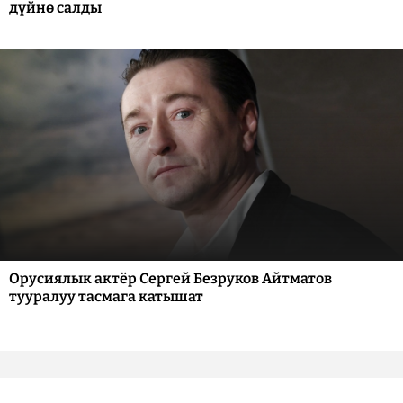
дүйнө салды
Орусиялык актёр Сергей Безруков Айтматов
тууралуу тасмага катышат