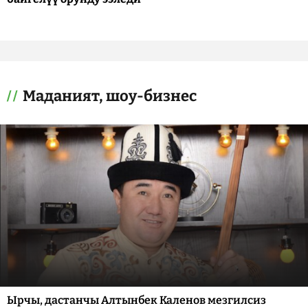
Маданият, шоу-бизнес
Ырчы, дастанчы Алтынбек Каленов мезгилсиз