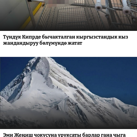
Түндүк Кипрде бычакталган кыргызстандык кыз
жандандыруу бөлүмүндө жатат
Эми Жеңиш чокусуна уруксаты барлар гана чыга