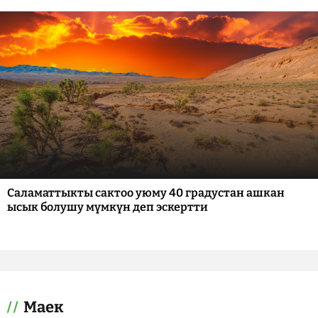
Саламаттыкты сактоо уюму 40 градустан ашкан
ысык болушу мүмкүн деп эскертти
Маек