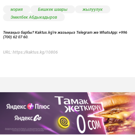
мэрия
Бишкек шаары
жылуулук
Эмилбек Абдыкадыров
Темаңыз барбы? Kaktus.kg'ге жазыңыз Telegram же WhatsApp:
+996
(700) 62 07 60.
URL:
https://kaktus.kg/10806