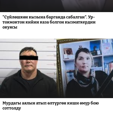
"Сүйлөшкөн кызына барганда сабалган". Ур-
токмоктон кийин каза болгон кызматкердин
окуясы
Мурдагы аялын атып өлтүргөн киши өмүр бою
соттолду