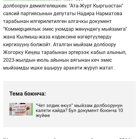
долбоорун демилгелешкен. "Ата-Журт Кыргызстан"
саясий партиясынын депутаты Надира Нарматова
тарабынан илгерилетилген алгачкы документ
"Коммерциялык эмес уюмдар жөнүндөгү мыйзамга"
жана Кылмыш-жаза кодексине өзгөртүүлөрдү
киргизүүнү болжойт. Аталган мыйзам долбоору
Жогорку Кеңеш тарабынан эртерээк кабыл алынып,
2023-жылдын июль айынын аягынан кеч эмес
мыйзамды ишке ашыруу аракети жүрүп жатат.
Тема боюнча:
"Чет элдик өкүл" мыйзам долбоорунун
калети кайда? Бул документ боюнча 10
жүйөө