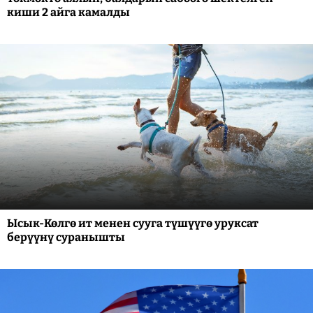
киши 2 айга камалды
Ысык-Көлгө ит менен сууга түшүүгө уруксат
берүүнү суранышты