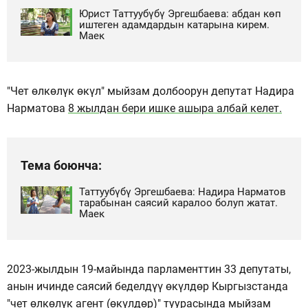
Юрист Таттуубүбү Эргешбаева: абдан көп
иштеген адамдардын катарына кирем.
Маек
"Чет өлкөлүк өкүл" мыйзам долбоорун депутат Надира
Нарматова
8 жылдан бери ишке ашыра албай келет.
Тема боюнча:
Таттуубүбү Эргешбаева: Надира Нарматов
тарабынан саясий каралоо болуп жатат.
Маек
2023-жылдын 19-майында парламенттин 33 депутаты,
анын ичинде саясий беделдүү өкүлдөр Кыргызстанда
"чет өлкөлүк агент (өкүлдөр)"
туурасында мыйзам