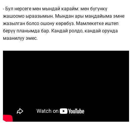
- Бул нерсеге мен мындай карайм: мен бүгүнкү
жашоомо ыраазымын. Мындан ары маңдайыма эмне
жазылган болсо ошону көрөбүз. Мамлекетке иштеп
берүү планымда бар. Кандай ролдо, кандай орунда
маанилүу эмес.