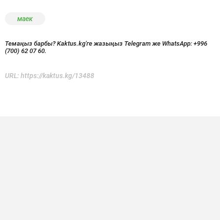
маек
Темаңыз барбы? Kaktus.kg'ге жазыңыз Telegram же WhatsApp:
+996
(700) 62 07 60.
URL:
https://kaktus.kg/13488