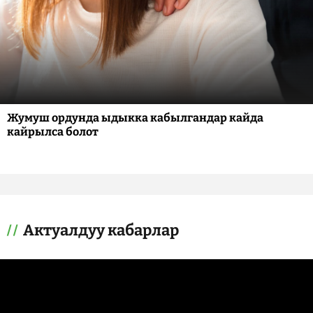
Жумуш ордунда ыдыкка кабылгандар кайда
кайрылса болот
Актуалдуу кабарлар