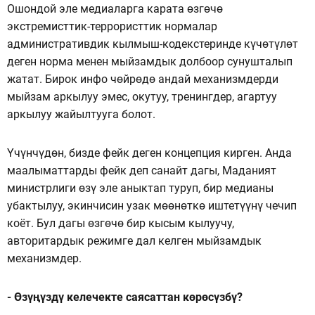
Ошондой эле медиаларга карата өзгөчө
экстремисттик-террористтик нормалар
административдик кылмыш-кодекстеринде күчөтүлөт
деген норма менен мыйзамдык долбоор сунушталып
жатат. Бирок инфо чөйрөдө андай механизмдерди
мыйзам аркылуу эмес, окутуу, тренингдер, агартуу
аркылуу жайылтууга болот.
Үчүнчүдөн, бизде фейк деген концепция кирген. Анда
маалыматтарды фейк деп санайт дагы, Маданият
министрлиги өзү эле аныктап туруп, бир медианы
убактылуу, экинчисин узак мөөнөткө иштетүүнү чечип
коёт. Бул дагы өзгөчө бир кысым кылуучу,
авторитардык режимге дал келген мыйзамдык
механизмдер.
- Өзүңүздү келечекте саясаттан көрөсүзбү?