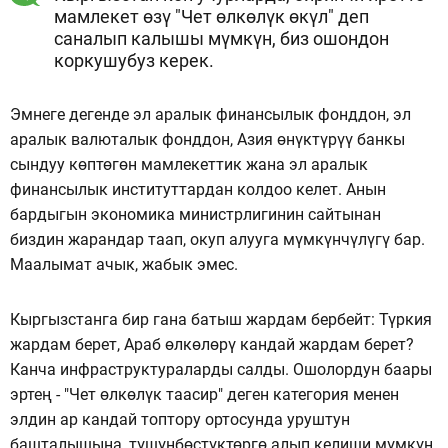
мамлекет өзү "Чет өлкөлүк өкүл" деп
саналып калышы мүмкүн, биз ошондон
коркушубуз керек.
Эмнеге дегенде эл аралык финансылык фонддон, эл
аралык валюталык фонддон, Азия өнүктүрүү банкы
сындуу көптөгөн мамлекеттик жана эл аралык
финансылык институттардан колдоо келет. Анын
бардыгын экономика министрлигинин сайтынан
биздин жарандар таап, окуп алууга мүмкүнчүлүгү бар.
Маалымат ачык, жабык эмес.
Кыргызстанга бир гана батыш жардам бербейт: Түркия
жардам берет, Араб өлкөлөрү кандай жардам берет?
Канча инфраструктураларды салды. Ошолордун баары
эртең - "Чет өлкөлүк таасир" деген категория менен
элдин ар кандай топтору ортосунда уруштун
башталышына, түшүнбөстүктөргө алып келиши мүмкүн.