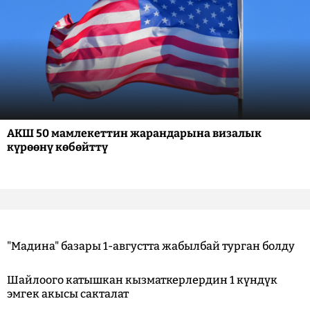
АКШ 50 мамлекеттин жарандарына визалык
күрөөнү көбөйттү
"Мадина" базары 1-августта жабылбай турган болду
Шайлоого катышкан кызматкерлердин 1 күндүк
эмгек акысы сакталат