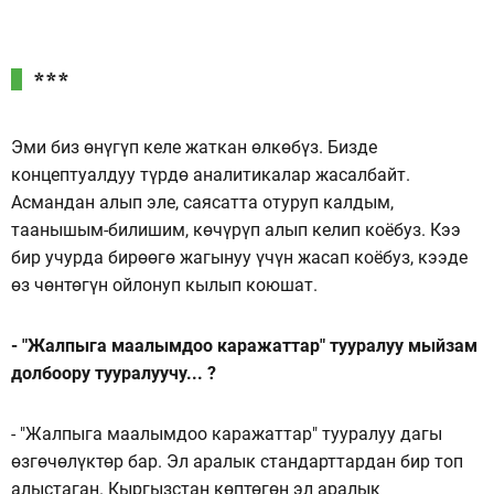
***
Эми биз өнүгүп келе жаткан өлкөбүз. Бизде
концептуалдуу түрдө аналитикалар жасалбайт.
Асмандан алып эле, саясатта отуруп калдым,
таанышым-билишим, көчүрүп алып келип коёбуз. Кээ
бир учурда бирөөгө жагынуу үчүн жасап коёбуз, кээде
өз чөнтөгүн ойлонуп кылып коюшат.
- "Жалпыга маалымдоо каражаттар" тууралуу мыйзам
долбоору тууралуучу... ?
- "Жалпыга маалымдоо каражаттар" тууралуу дагы
өзгөчөлүктөр бар. Эл аралык стандарттардан бир топ
алыстаган. Кыргызстан көптөгөн эл аралык