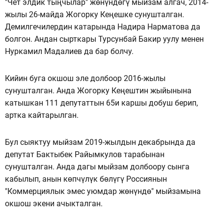
"Чет элдик тыңчылар" жөнүндөгү мыйзам алгач, 2014-
жылы 26-майда Жогорку Кеңешке сунушталган.
Демилгечилердин катарында Надира Нарматова да
болгон. Андан сырткары Турсунбай Бакир уулу менен
Нуркамил Мадалиев да бар болчу.
Кийин буга окшош эле долбоор 2016-жылы
сунушталган. Анда Жогорку Кеңештин жыйынына
катышкан 111 депутаттын 65и каршы добуш берип,
артка кайтарылган.
Бул сыяктуу мыйзам 2019-жылдын декабрында да
депутат Бактыбек Райымкулов тарабынан
сунушталган. Анда дагы мыйзам долбоору сынга
кабылып, анын көпчүлүк бөлүгү Россиянын
"Коммерциялык эмес уюмдар жөнүндө" мыйзамына
окшош экени ачыкталган.