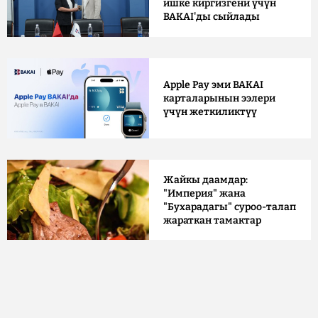
ишке киргизгени үчүн
BAKAI'ды сыйлады
Apple Pay эми BAKAI
карталарынын ээлери
үчүн жеткиликтүү
Жайкы даамдар:
"Империя" жана
"Бухарадагы" суроо-талап
жараткан тамактар