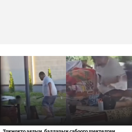
Токмокто аялын, балдарын сабоого шектелген