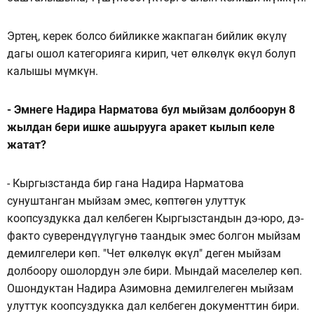
Эртең, керек болсо бийликке жакпаган бийлик өкүлү
дагы ошол категорияга кирип, чет өлкөлүк өкүл болуп
калышы мүмкүн.
- Эмнеге Надира Нарматова бул мыйзам долбоорун 8
жылдан бери ишке ашырууга аракет кылып келе
жатат?
- Кыргызстанда бир гана Надира Нарматова
сунуштанган мыйзам эмес, көптөгөн улуттук
коопсуздукка дал келбеген Кыргызстандын дэ-юро, дэ-
факто суверендүүлүгүнө таандык эмес болгон мыйзам
демилгелери көп. "Чет өлкөлүк өкүл" деген мыйзам
долбоору ошолордун эле бири. Мындай маселелер көп.
Ошондуктан Надира Азимовна демилгелеген мыйзам
улуттук коопсуздукка дал келбеген документтин бири.