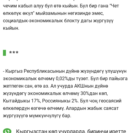
чечим кабыл алуу бул өтө кыйын. Бул бир гана "Чет
өлкөлүк өкүл" мыйзамынын негизинде эмес,
социалдык-экономикалык блокту дагы жүргүзүү
кыйын.
***
- Кыргыз Республикасынын дүйнө жүзүндөгү үлүшүнүн
экономикалык өлчөмү 0,02%ды түзөт. Бул бир пайызга
жетпеген сан, өтө аз. Ал учурда АКШнын дүйнө
жүзүндөгү экономикалык өлчөмү 30%дан көп,
Кытайдыкы 17%, Россияныкы 2%. Бул чоң геосаясий
өлкөлөрдүн өзгөчө өлчөмү. Алардын жабык саясат
жүргүзүүгө мүмкүнчүлүгү бар.
Кыргызстан көп учурларда, биринчи иретте