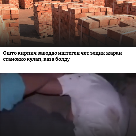
Ошто кирпич заводдо иштеген чет элдик жаран
станокко кулап, каза болду