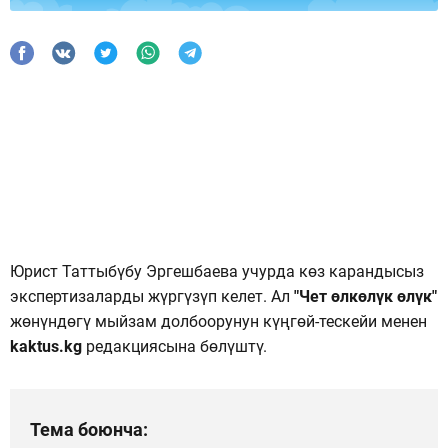
Юрист Таттыбүбу Эргешбаева учурда көз карандысыз
экспертизаларды жүргүзүп келет. Ал
"Чет өлкөлүк өлүк"
жөнүндөгү мыйзам долбоорунун күңгөй-тескейи менен
kaktus.kg
редакциясына бөлүштү.
Тема боюнча: