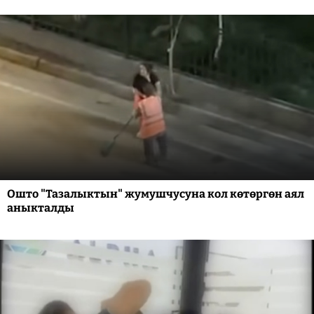
Ошто "Тазалыктын" жумушчусуна кол көтөргөн аял
аныкталды