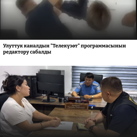
Улуттук каналдын "Телекүзөт" программасынын
редактору сабалды