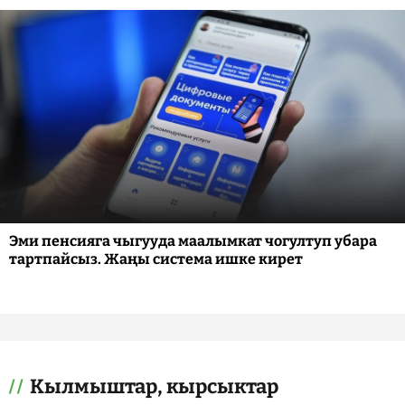
Эми пенсияга чыгууда маалымкат чогултуп убара
тартпайсыз. Жаңы система ишке кирет
Кылмыштар, кырсыктар