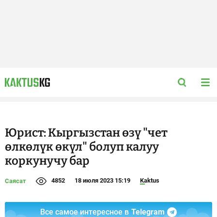
Юрист: Кыргызстан өзү "чет
өлкөлүк өкүл" болуп калуу
коркунучу бар
4852
18 июля 2023 15:19
Kaktus
Саясат
Все самое интересное в
Telegram