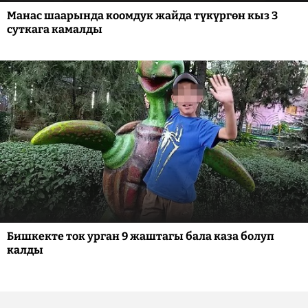
Манас шаарында коомдук жайда түкүргөн кыз 3
суткага камалды
Бишкекте ток урган 9 жаштагы бала каза болуп
калды