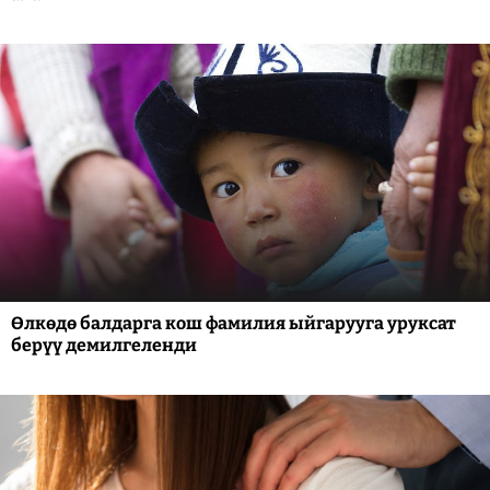
Өлкөдө балдарга кош фамилия ыйгарууга уруксат
берүү демилгеленди