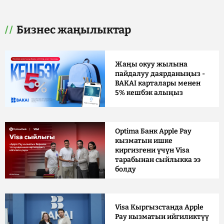
Бизнес жаңылыктар
Жаңы окуу жылына
пайдалуу даярданыңыз -
BAKAI карталары менен
5% кешбэк алыңыз
Optima Банк Apple Pay
кызматын ишке
киргизгени үчүн Visa
тарабынан сыйлыкка ээ
болду
Visa Кыргызстанда Apple
Pay кызматын ийгиликтүү