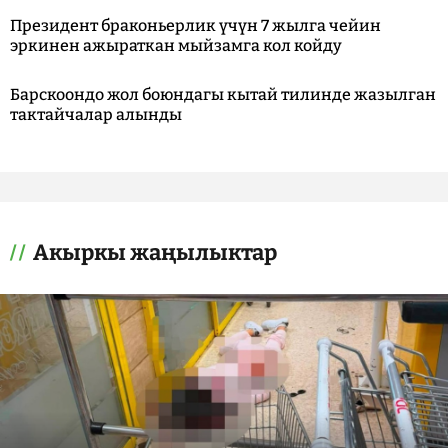
Президент браконьерлик үчүн 7 жылга чейин
эркинен ажыраткан мыйзамга кол койду
Барскоондо жол боюндагы кытай тилинде жазылган
тактайчалар алынды
Акыркы жаңылыктар