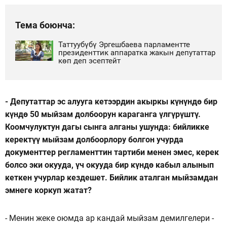
Тема боюнча:
Таттуубүбү Эргешбаева парламентте
президенттик аппаратка жакын депутаттар
көп деп эсептейт
- Депутаттар эс алууга кетээрдин акыркы күнүндө бир
күндө 50 мыйзам долбоорун караганга үлгүрүштү.
Коомчулуктун дагы сынга алганы ушунда: бийликке
керектүү мыйзам долбоорлору болгон учурда
документтер регламенттин тартиби менен эмес, керек
болсо эки окууда, үч окууда бир күндө кабыл алынып
кеткен учурлар кездешет. Бийлик аталган мыйзамдан
эмнеге коркуп жатат?
- Менин жеке оюмда ар кандай мыйзам демилгелери -