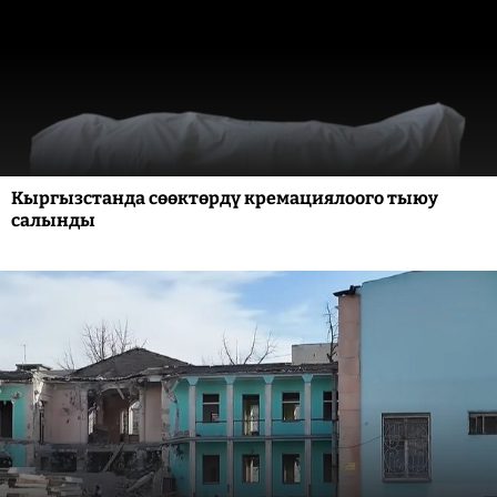
Кыргызстанда сөөктөрдү кремациялоого тыюу
салынды