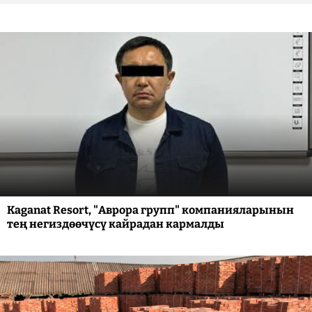
Kaganat Resort, "Аврора групп" компанияларынын
тең негиздөөчүсү кайрадан кармалды