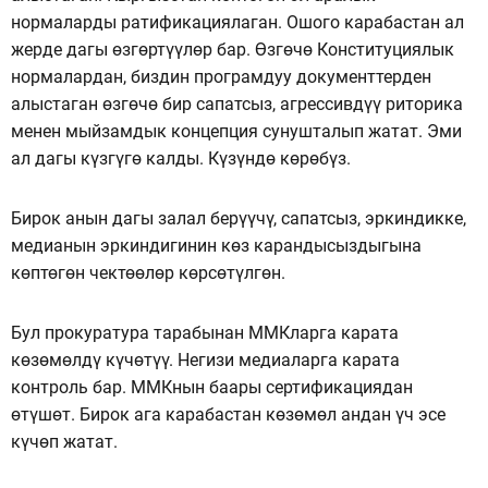
нормаларды ратификациялаган. Ошого карабастан ал
жерде дагы өзгөртүүлөр бар. Өзгөчө Конституциялык
нормалардан, биздин програмдуу документтерден
алыстаган өзгөчө бир сапатсыз, агрессивдүү риторика
менен мыйзамдык концепция сунушталып жатат. Эми
ал дагы күзгүгө калды. Күзүндө көрөбүз.
Бирок анын дагы залал берүүчү, сапатсыз, эркиндикке,
медианын эркиндигинин көз карандысыздыгына
көптөгөн чектөөлөр көрсөтүлгөн.
Бул прокуратура тарабынан ММКларга карата
көзөмөлдү күчөтүү. Негизи медиаларга карата
контроль бар. ММКнын баары сертификациядан
өтүшөт. Бирок ага карабастан көзөмөл андан үч эсе
күчөп жатат.