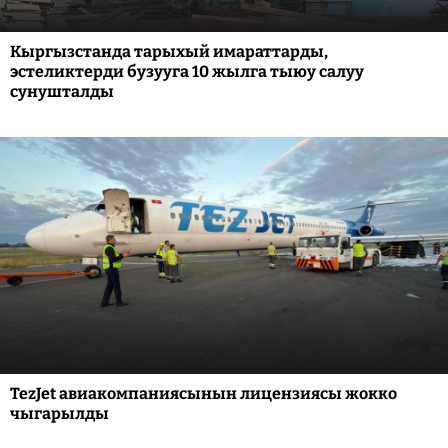
Кыргызстанда тарыхый имараттарды,
эстеликтерди бузууга 10 жылга тыюу салуу
сунушталды
TezJet авиакомпаниясынын лицензиясы жокко
чыгарылды