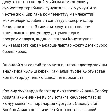
депутаттар, ар кандай мыйзам демилгелөөчү
субьекттер тарабынан сунушталышы мүмкүн. Ага
чектөө жок. Бир гана компетенттүү мамлекеттик
мекемелери тарабынан сапаттуу экспертизалар
берилиши керек. Экинчиси, депутаттар өздөрү
канчалык концептуалдуу документтерге,
программаларга, андан сырткары Конституция,
мыйзамдарга карама-каршылыктар жокпу деген суроо
бериш керек.
Ошондой эле саясий тармакта иштеген адистер жакшы
аналитика кылыш керек. Канчалык түрдө Кыргызстан
көп векторлуу тышкы саясатты карманат?
Кээ бир учурларда болот: ар бир геосаясий өлкө Борбор
Азияга, анын ичинен Кыргызстанга көбүрөөк таасир
кылуу менен иш-чараларды жүргүзөт. Ошондуктан
Борбор Азияга анын ичинен Кыргызстанга саясий