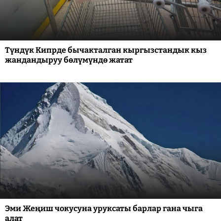
Түндүк Кипрде бычакталган кыргызстандык кыз
жандандыруу бөлүмүндө жатат
Эми Жеңиш чокусуна уруксаты барлар гана чыга
алат