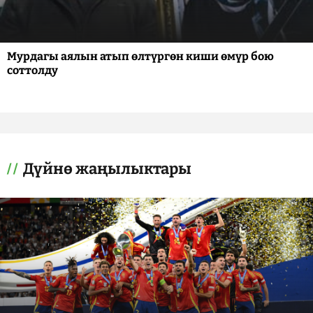
Мурдагы аялын атып өлтүргөн киши өмүр бою
соттолду
Дүйнө жаңылыктары