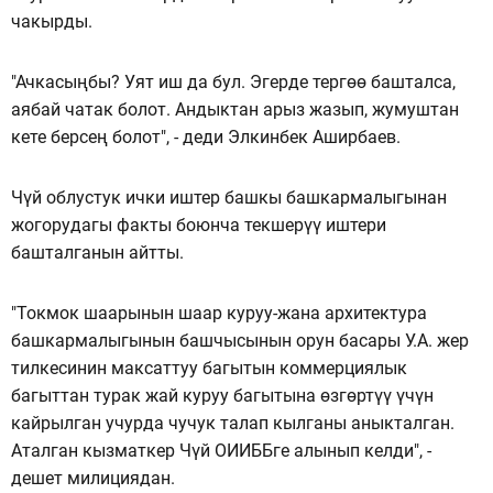
чакырды.
"Ачкасыңбы? Уят иш да бул. Эгерде тергөө башталса,
аябай чатак болот. Андыктан арыз жазып, жумуштан
кете берсең болот", - деди Элкинбек Аширбаев.
Чүй облустук ички иштер башкы башкармалыгынан
жогорудагы факты боюнча текшерүү иштери
башталганын айтты.
"Токмок шаарынын шаар куруу-жана архитектура
башкармалыгынын башчысынын орун басары У.А. жер
тилкесинин максаттуу багытын коммерциялык
багыттан турак жай куруу багытына өзгөртүү үчүн
кайрылган учурда чучук талап кылганы аныкталган.
Аталган кызматкер Чүй ОИИББге алынып келди", -
дешет милициядан.