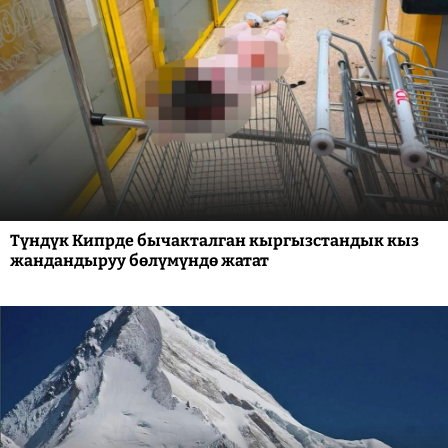
Түндүк Кипрде бычакталган кыргызстандык кыз
жандандыруу бөлүмүндө жатат