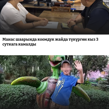
Манас шаарында коомдук жайда түкүргөн кыз 3
суткага камалды