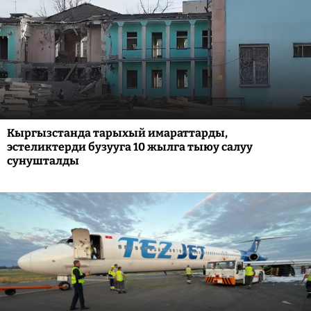
Кыргызстанда тарыхый имараттарды,
эстеликтерди бузууга 10 жылга тыюу салуу
сунушталды