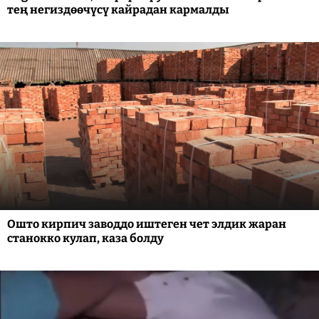
тең негиздөөчүсү кайрадан кармалды
Ошто кирпич заводдо иштеген чет элдик жаран
станокко кулап, каза болду