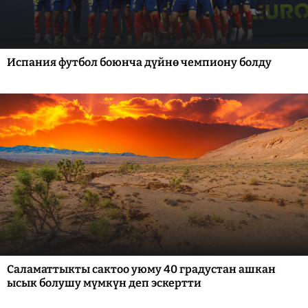
Испания футбол боюнча дүйнө чемпиону болду
Саламаттыкты сактоо уюму 40 градустан ашкан
ысык болушу мүмкүн деп эскертти