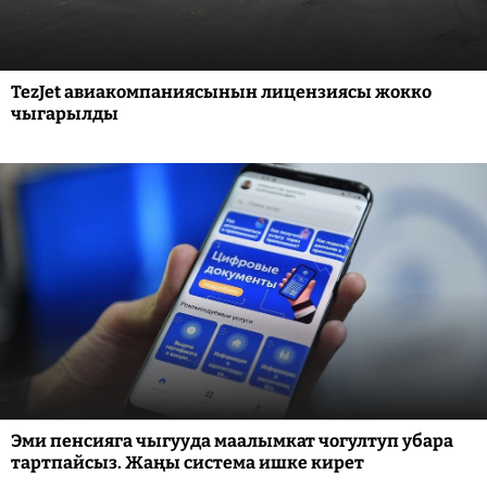
TezJet авиакомпаниясынын лицензиясы жокко
чыгарылды
Эми пенсияга чыгууда маалымкат чогултуп убара
тартпайсыз. Жаңы система ишке кирет