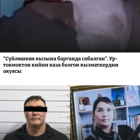
"Сүйлөшкөн кызына барганда сабалган". Ур-
токмоктон кийин каза болгон кызматкердин
окуясы