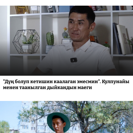
"Дүң болуп кетишин каалаган эмесмин". Кулпунайы
менен таанылган дыйкандын маеги