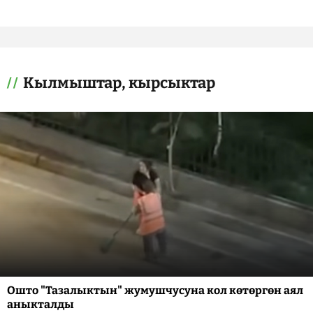
Кылмыштар, кырсыктар
Ошто "Тазалыктын" жумушчусуна кол көтөргөн аял
аныкталды