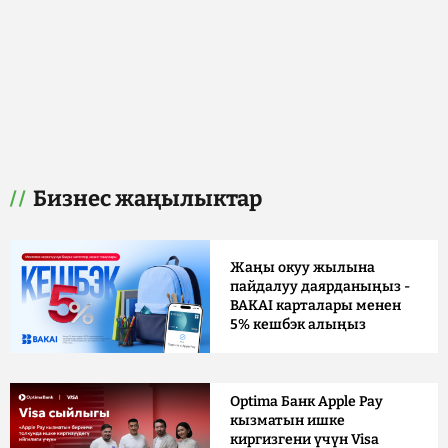
Бизнес жаңылыктар
Жаңы окуу жылына
пайдалуу даярданыңыз -
BAKAI карталары менен
5% кешбэк алыңыз
Optima Банк Apple Pay
кызматын ишке
киргизгени үчүн Visa