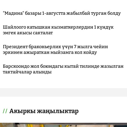
"Мадина" базары 1-августта жабылбай турган болду
Шайлоого катышкан кызматкерлердин 1 күндүк
эмгек акысы сакталат
Президент браконьерлик үчүн 7 жылга чейин
эркинен ажыраткан мыйзамга кол койду
Барскоондо жол боюндагы кытай тилинде жазылган
тактайчалар алынды
Акыркы жаңылыктар