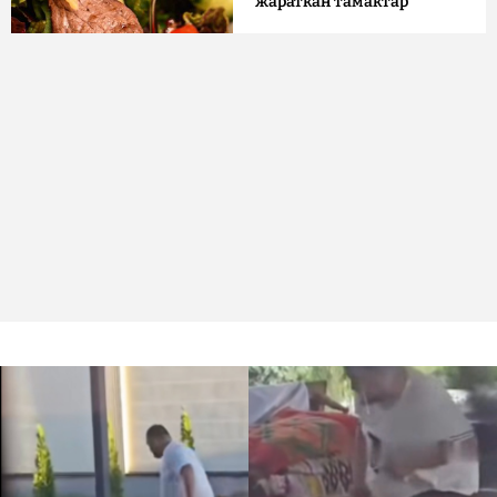
жараткан тамактар