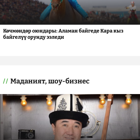
Көчмөндөр оюндары: Аламан байгеде Кара кыз
байгелүү орунду ээледи
Маданият, шоу-бизнес