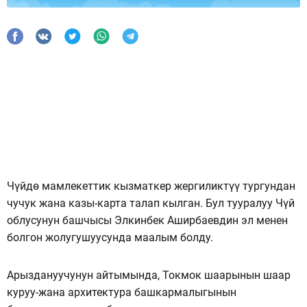
Чүйдө мамлекеттик кызматкер жергиликтүү тургундан
чучук жана казы-карта талап кылган. Бул тууралуу Чүй
облусунун башчысы Элкинбек Аширбаевдин эл менен
болгон жолугушуусунда маалым болду.
Арыздануучунун айтымында, Токмок шаарынын шаар
куруу-жана архитектура башкармалыгынын