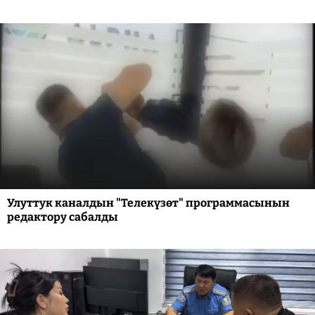
Улуттук каналдын "Телекүзөт" программасынын
редактору сабалды