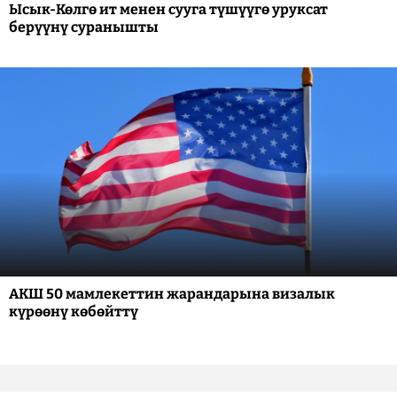
Ысык-Көлгө ит менен сууга түшүүгө уруксат
берүүнү суранышты
АКШ 50 мамлекеттин жарандарына визалык
күрөөнү көбөйттү