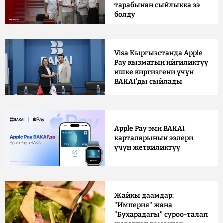
тарабынан сыйлыкка ээ
болду
Visa Кыргызстанда Apple
Pay кызматын ийгиликтүү
ишке киргизгени үчүн
BAKAI'ды сыйлады
Apple Pay эми BAKAI
карталарынын ээлери
үчүн жеткиликтүү
Жайкы даамдар:
"Империя" жана
"Бухарадагы" суроо-талап