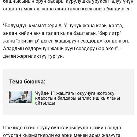
башчысынын орун басары курулушка уруксат алуу үчүн
андан тамак-аш жана акча талап кылганын билдирген.
"Бөлүмдүн кызматкери А. У. чучук жана казы-карта,
андан кийин акча талап кыла баштаган, "бир литр"
жана "эки литр" деген жашыруун сөздөрдү колдонгон.
Алардын өздөрүнүн жашыруун сөздөрү бар экен", -
деген жергиликтүү тургун.
Тема боюнча:
Чүйдө 11 жаштагы окуучуга жогорку
класстын балдары ыплас иш кылганы
айтылды
Президенттин өкүлү бул кайрылуудан кийин залда
отурган кызматкерди өз эрки менен арыз жазууга