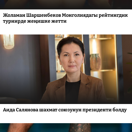
Жоламан Шаршенбеков Монголиядагы рейтингдик
турнирде жеңишке жетти
Аида Салянова шахмат союзунун президенти болду