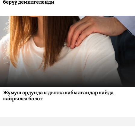
берүү демилгеленди
Жумуш ордунда ыдыкка кабылгандар кайда
кайрылса болот