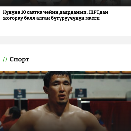
Күнүнө 10 саатка чейин даярданып, ЖРТдан
жогорку балл алган бүтүрүүчүнүн маеги
Спорт