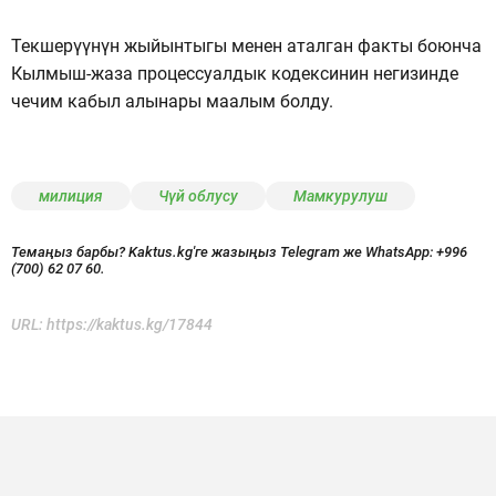
Текшерүүнүн жыйынтыгы менен аталган факты боюнча
Кылмыш-жаза процессуалдык кодексинин негизинде
чечим кабыл алынары маалым болду.
милиция
Чүй облусу
Мамкурулуш
Темаңыз барбы? Kaktus.kg'ге жазыңыз Telegram же WhatsApp:
+996
(700) 62 07 60.
URL:
https://kaktus.kg/17844