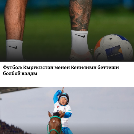
Футбол: Кыргызстан менен Кениянын беттеши
болбой калды