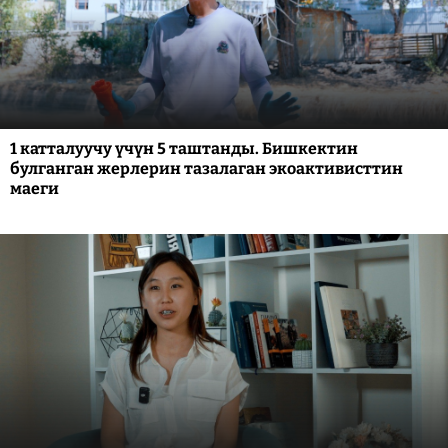
1 катталуучу үчүн 5 таштанды. Бишкектин
булганган жерлерин тазалаган экоактивисттин
маеги