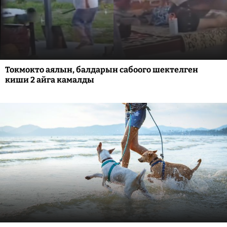
Токмокто аялын, балдарын сабоого шектелген
киши 2 айга камалды