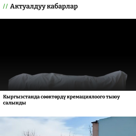
Актуалдуу кабарлар
Кыргызстанда сөөктөрдү кремациялоого тыюу
салынды