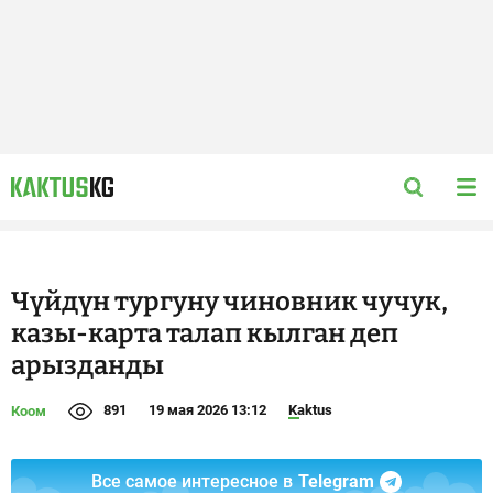
Чүйдүн тургуну чиновник чучук,
казы-карта талап кылган деп
арызданды
891
19 мая 2026 13:12
Kaktus
Коом
Все самое интересное в
Telegram