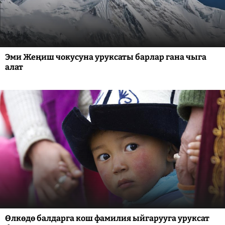
Эми Жеңиш чокусуна уруксаты барлар гана чыга
алат
Өлкөдө балдарга кош фамилия ыйгарууга уруксат