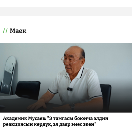
Маек
Академик Мусаев: "Э тамгасы боюнча элдин
реакциясын көрдүк, эл даяр эмес экен"