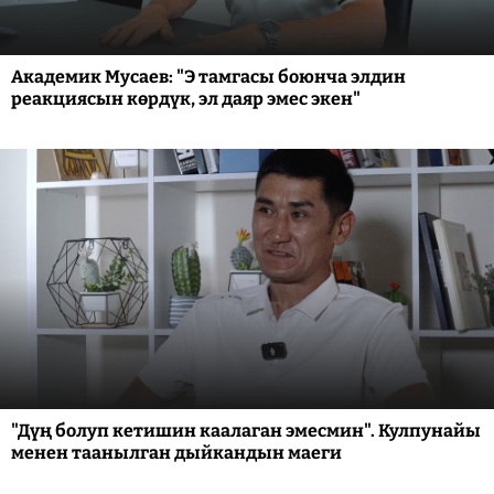
Академик Мусаев: "Э тамгасы боюнча элдин
реакциясын көрдүк, эл даяр эмес экен"
"Дүң болуп кетишин каалаган эмесмин". Кулпунайы
менен таанылган дыйкандын маеги