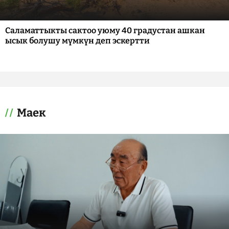
Саламаттыкты сактоо уюму 40 градустан ашкан
ысык болушу мүмкүн деп эскертти
Маек