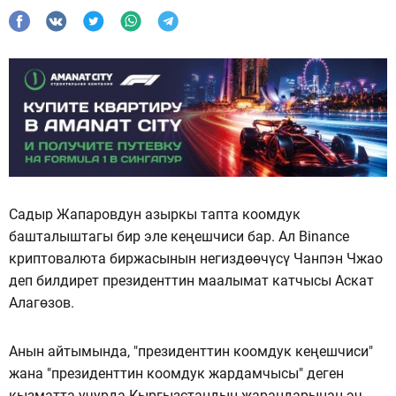
Садыр Жапаровдун азыркы тапта коомдук
башталыштагы бир эле кеңешчиси бар. Ал Binance
криптовалюта биржасынын негиздөөчүсү Чанпэн Чжао
деп билдирет президенттин маалымат катчысы Аскат
Алагөзов.
Анын айтымында, "президенттин коомдук кеңешчиси"
жана "президенттин коомдук жардамчысы" деген
кызматта учурда Кыргызстандын жарандарынан эч