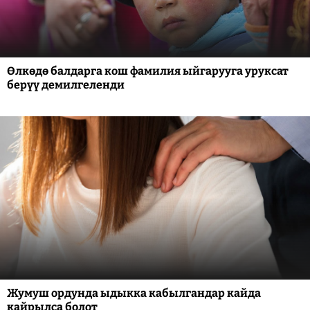
Өлкөдө балдарга кош фамилия ыйгарууга уруксат
берүү демилгеленди
Жумуш ордунда ыдыкка кабылгандар кайда
кайрылса болот