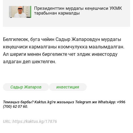
Президенттин мурдагы кеңешчиси УКМК
тарабынан кармалды
Белгилесек, буга чейин Садыр Жапаровдун мурдагы
кеңешчиси кармалганы коомчулукка маалымдалган.
Ал шериги менен биргеликте чет элдик инвесторду
алдаган деп шектелген.
Садыр Жапаров
инвестиция
Темаңыз барбы? Kaktus.kg'ге жазыңыз Telegram же WhatsApp:
+996
(700) 62 07 60.
URL:
https://kaktus.kg/17876