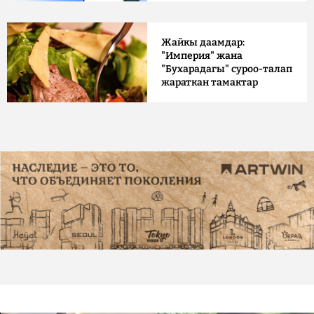
Жайкы даамдар:
"Империя" жана
"Бухарадагы" суроо-талап
жараткан тамактар