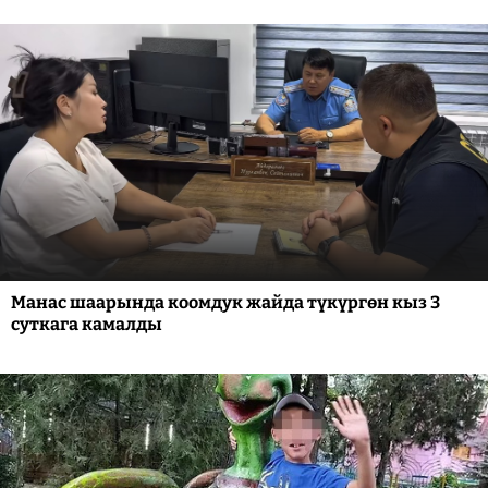
Манас шаарында коомдук жайда түкүргөн кыз 3
суткага камалды