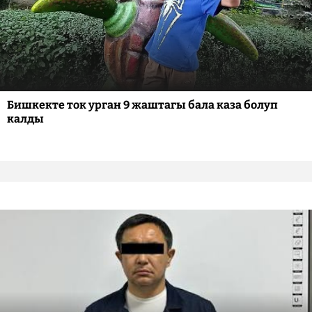
Бишкекте ток урган 9 жаштагы бала каза болуп
калды