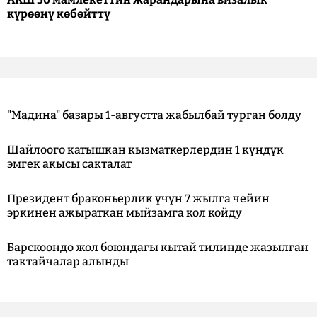
күрөөнү көбөйттү
"Мадина" базары 1-августта жабылбай турган болду
Шайлоого катышкан кызматкерлердин 1 күндүк
эмгек акысы сакталат
Президент браконьерлик үчүн 7 жылга чейин
эркинен ажыраткан мыйзамга кол койду
Барскоондо жол боюндагы кытай тилинде жазылган
тактайчалар алынды