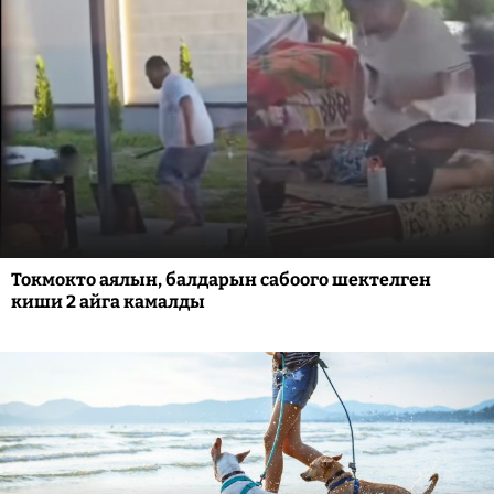
Токмокто аялын, балдарын сабоого шектелген
киши 2 айга камалды