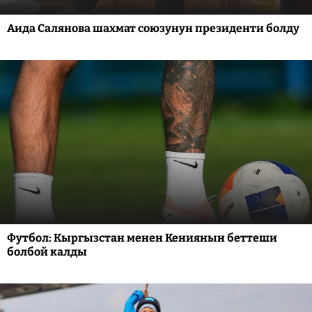
Аида Салянова шахмат союзунун президенти болду
Футбол: Кыргызстан менен Кениянын беттеши
болбой калды