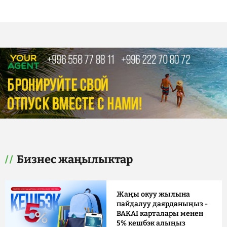
Бизнес жаңылыктар
Жаңы окуу жылына
пайдалуу даярданыңыз -
BAKAI карталары менен
5% кешбэк алыңыз