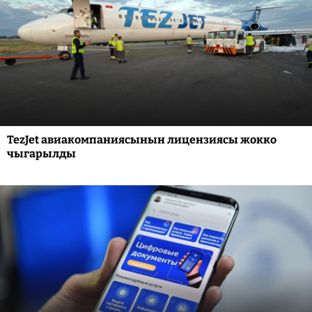
TezJet авиакомпаниясынын лицензиясы жокко
чыгарылды