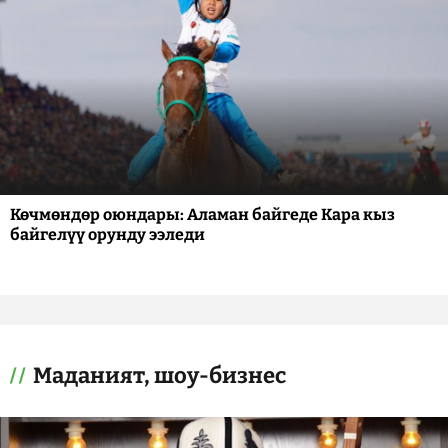
Көчмөндөр оюндары: Аламан байгеде Кара кыз
байгелүү орунду ээледи
Маданият, шоу-бизнес