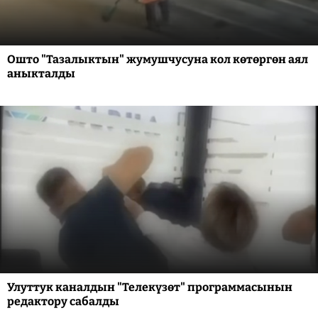
Ошто "Тазалыктын" жумушчусуна кол көтөргөн аял
аныкталды
Улуттук каналдын "Телекүзөт" программасынын
редактору сабалды