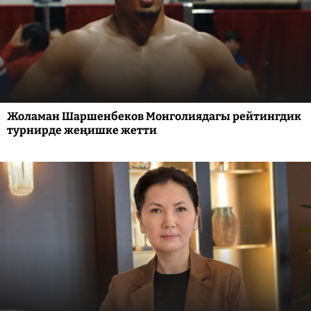
Жоламан Шаршенбеков Монголиядагы рейтингдик
турнирде жеңишке жетти