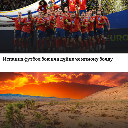
Испания футбол боюнча дүйнө чемпиону болду