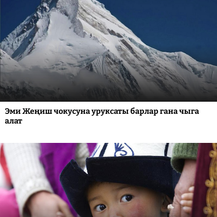
Эми Жеңиш чокусуна уруксаты барлар гана чыга
алат