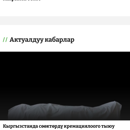
Актуалдуу кабарлар
Кыргызстанда сөөктөрдү кремациялоого тыюу