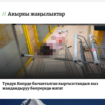
Акыркы жаңылыктар
Түндүк Кипрде бычакталган кыргызстандык кыз
жандандыруу бөлүмүндө жатат