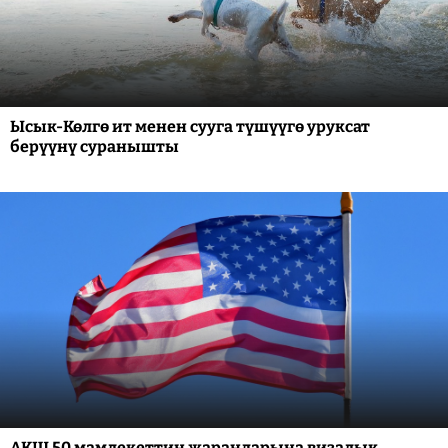
Ысык-Көлгө ит менен сууга түшүүгө уруксат
берүүнү суранышты
АКШ 50 мамлекеттин жарандарына визалык