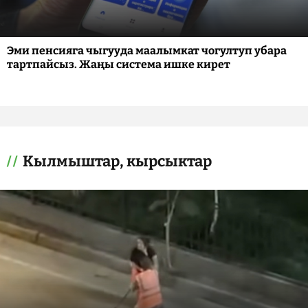
Эми пенсияга чыгууда маалымкат чогултуп убара
тартпайсыз. Жаңы система ишке кирет
Кылмыштар, кырсыктар