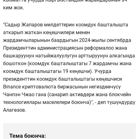
ким жок.
"Садыр Жапаров милдеттерин коомдук башталышта
аткарып жаткан кеңешчилери менен
жардамчыларынын баардыгын 2024-жылы сентябрда
Президенттин администрациясын реформалоо жана
башкаруунун натыйжалуулугун арттыруунун алкагында
бошоткон (коомдук башталыштагы 7 жардамчы жана
коомдук башталыштагы 19 кеңешчи). Учурда
президенттин коомдук башталыштагы кеңешчиси
Binance криптовалюта биржасынын негиздөөчүсү
Чанпэн Чжао гана (санарип активдери жана блокчейн
технологиялары маселелери боюнча)", - деп түшүндүрдү
Алагөзов.
Тема боюнча: