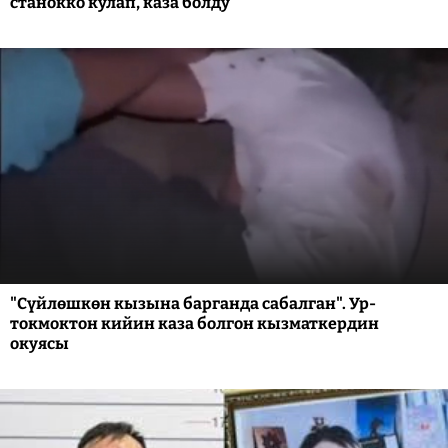
станокко кулап, каза болду
"Сүйлөшкөн кызына барганда сабалган". Ур-
токмоктон кийин каза болгон кызматкердин
окуясы