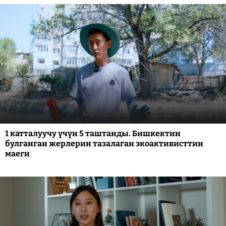
1 катталуучу үчүн 5 таштанды. Бишкектин
булганган жерлерин тазалаган экоактивисттин
маеги