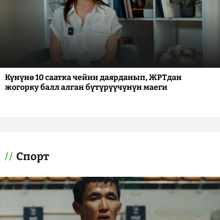
Күнүнө 10 саатка чейин даярданып, ЖРТдан
жогорку балл алган бүтүрүүчүнүн маеги
Спорт