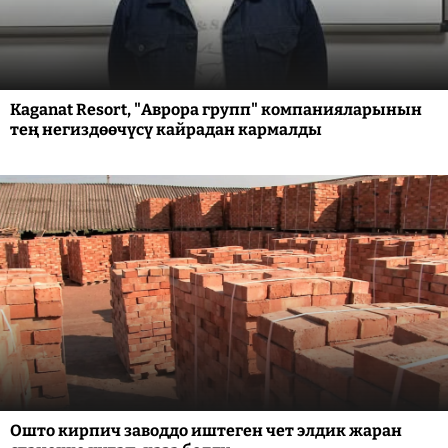
Kaganat Resort, "Аврора групп" компанияларынын
тең негиздөөчүсү кайрадан кармалды
Ошто кирпич заводдо иштеген чет элдик жаран