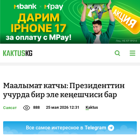
Маалымат катчы: Президенттин
учурда бир эле кеңешчиси бар
888
25 мая 2026 12:31
Kaktus
Саясат
Все самое интересное в
Telegram