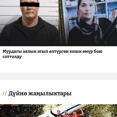
Мурдагы аялын атып өлтүргөн киши өмүр бою
соттолду
Дүйнө жаңылыктары