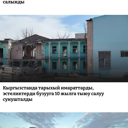
салынды
Кыргызстанда тарыхый имараттарды,
эстеликтерди бузууга 10 жылга тыюу салуу
сунушталды