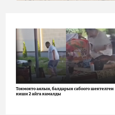
Токмокто аялын, балдарын сабоого шектелген
киши 2 айга камалды