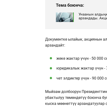
Тема боюнча:
Унаанын алдыңк
арзандады. Акц
Документке ылайык, акциянын алк
арзандайт:
жеке жактар үчүн - 50 000 
юридикалык жактар ​​үчүн -
чет элдиктер үчүн - 90 000 
Мыйзам долбоорун Президенттин
убактылуу төмөндөтүү боюнча буг
кыска мөөнөттүү арзандатуулар 