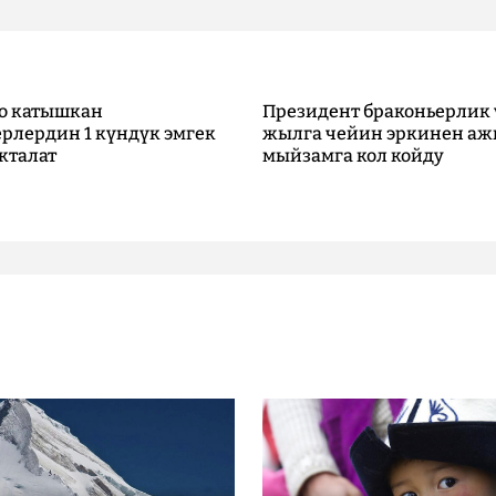
о катышкан
Президент браконьерлик 
рлердин 1 күндүк эмгек
жылга чейин эркинен аж
кталат
мыйзамга кол койду