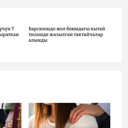
үчүн 7
Барскоондо жол боюндагы кытай
ыраткан
тилинде жазылган тактайчалар
алынды