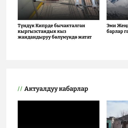
Түндүк Кипрде бычакталган
Эми Жең
кыргызстандык кыз
барлар г
жандандыруу бөлүмүндө жатат
Актуалдуу кабарлар