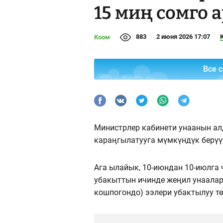
15 миң сомго
883
2 июня 2026 17:07
Коом
Все 
Министрлер кабинети унаанын ал
караңгылатууга мүмкүндүк берүү
Ага ылайык, 10-июндан 10-июлга 
убакыттын ичинде жеңил унаала
кошпогондо) ээлери убактылуу т