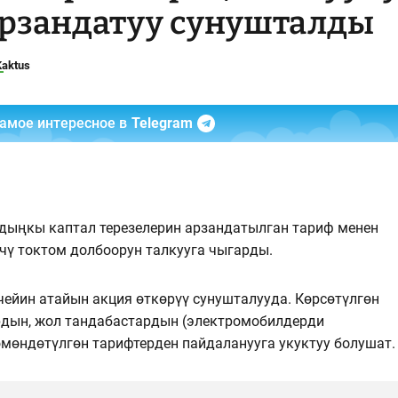
 арзандатуу сунушталды
Kaktus
самое интересное в
Telegram
дыңкы каптал терезелерин арзандатылган тариф менен
чү токтом долбоорун талкууга чыгарды.
чейин атайын акция өткөрүү сунушталууда. Көрсөтүлгөн
рдын, жол тандабастардын (электромобилдерди
өмөндөтүлгөн тарифтерден пайдаланууга укуктуу болушат.