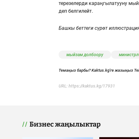
терезелерди караңгылатууну мый
деп белгилейт.
Башкы беттеги сүрөт иллюстраци
мыйзам долбоору
министрл
Темаңыз барбы? Kaktus.kg'ге жазыңыз Te
URL:
https://kaktus.kg/17931
Бизнес жаңылыктар