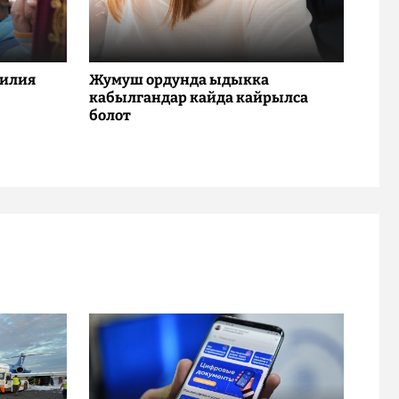
милия
Жумуш ордунда ыдыкка
кабылгандар кайда кайрылса
болот