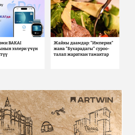
 эми BAKAI
Жайкы даамдар: "Империя"
ынын ээлери үчүн
жана "Бухарадагы" суроо-
түү
талап жараткан тамактар