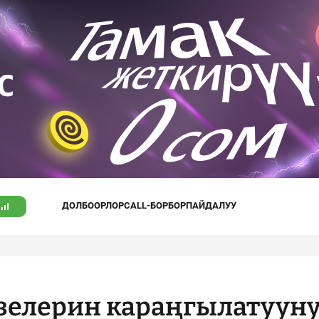
ДОЛБООРЛОР
CALL-БОРБОР
ПАЙДАЛУУ
зелерин караңгылатуун