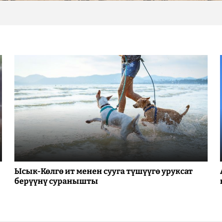
Ысык-Көлгө ит менен сууга түшүүгө уруксат
берүүнү суранышты