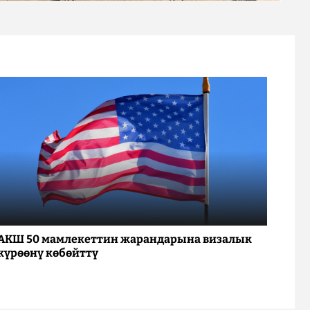
АКШ 50 мамлекеттин жарандарына визалык
күрөөнү көбөйттү