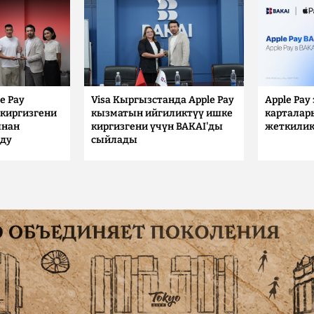
e Pay
Visa Кыргызстанда Apple Pay
Apple Pay
киргизгени
кызматын ийгиликтүү ишке
карталар
ынан
киргизгени үчүн BAKAI'ды
жеткилик
лду
сыйлады