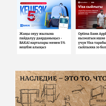
Жаңы окуу жылына
Optima Банк Appl
пайдалуу даярданыңыз -
кызматын ишке 
BAKAI карталары менен 5%
үчүн Visa тараб
кешбэк алыңыз
сыйлыкка ээ бо