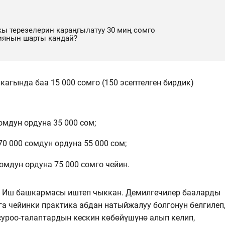
ы терезелерин караңгылатуу 30 миң сомго
иянын шарты кандай?
агында баа 15 000 сомго (150 эсептелген бирдик)
сомдун ордуна 35 000 сом;
 70 000 сомдун ордуна 55 000 сом;
сомдун ордуна 75 000 сомго чейин.
 Иш башкармасы иштеп чыккан. Демилгечилер бааларды
а чейинки практика абдан натыйжалуу болгонун белгилеп
суроо-талаптардын кескин көбөйүшүнө алып келип,