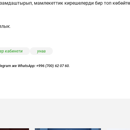
замдаштырып, мамлекеттик кирешелерди бир топ көбөйт
ялык.
ер кабинети
унаа
legram же WhatsApp:
+996 (700) 62 07 60.