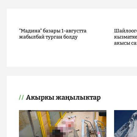
"Мадина" базары 1-августта
Шайлоог
жабылбай турган болду
кызматке
акысы са
Акыркы жаңылыктар