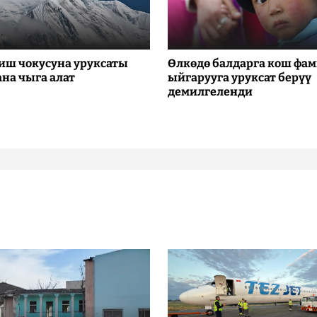
иш чокусуна уруксаты
Өлкөдө балдарга кош фа
ана чыга алат
ыйгарууга уруксат берүү
демилгеленди