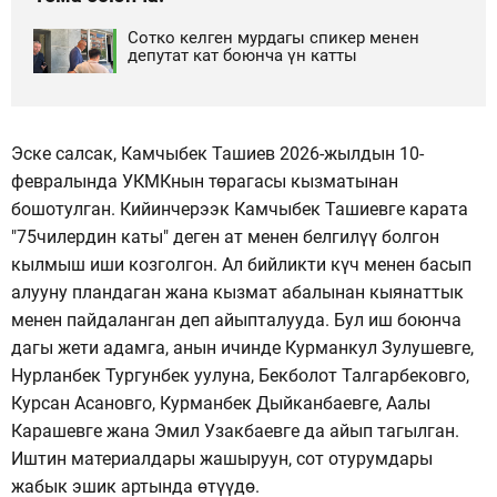
Сотко келген мурдагы спикер менен
депутат кат боюнча үн катты
Эске салсак, Камчыбек Ташиев 2026-жылдын 10-
февралында УКМКнын төрагасы кызматынан
бошотулган. Кийинчерээк Камчыбек Ташиевге карата
"75чилердин каты" деген ат менен белгилүү болгон
кылмыш иши козголгон. Ал бийликти күч менен басып
алууну пландаган жана кызмат абалынан кыянаттык
менен пайдаланган деп айыпталууда. Бул иш боюнча
дагы жети адамга, анын ичинде Курманкул Зулушевге,
Нурланбек Тургунбек уулуна, Бекболот Талгарбековго,
Курсан Асановго, Курманбек Дыйканбаевге, Аалы
Карашевге жана Эмил Узакбаевге да айып тагылган.
Иштин материалдары жашыруун, сот отурумдары
жабык эшик артында өтүүдө.