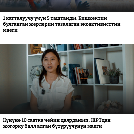
1 катталуучу үчүн 5 таштанды. Бишкектин
булганган жерлерин тазалаган экоактивисттин
маеги
Күнүнө 10 саатка чейин даярданып, ЖРТдан
жогорку балл алган бүтүрүүчүнүн маеги