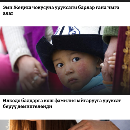
Эми Жеңиш чокусуна уруксаты барлар гана чыга
алат
Өлкөдө балдарга кош фамилия ыйгарууга уруксат
берүү демилгеленди