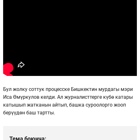
Бул жолку соттук процесске Бишкектин мурдагы мэри
Иса Өмүркулов келди. Ал журналисттерге күбө катары
катышып жатканын айтып, башка суроолорго жооп
берүүдөн баш тартты.
Тема боюнча: