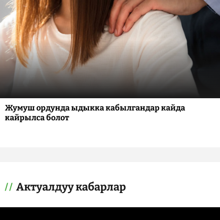
Жумуш ордунда ыдыкка кабылгандар кайда
кайрылса болот
Актуалдуу кабарлар