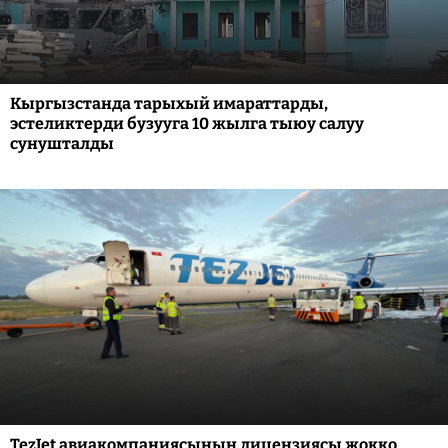
Кыргызстанда тарыхый имараттарды,
эстеликтерди бузууга 10 жылга тыюу салуу
сунушталды
TezJet авиакомпаниясынын лицензиясы жокко