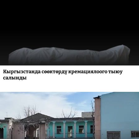
Кыргызстанда сөөктөрдү кремациялоого тыюу
салынды