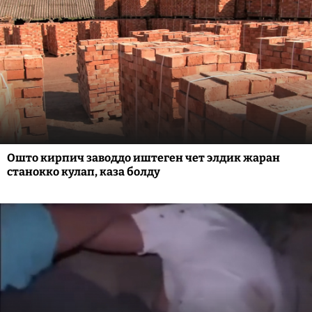
Ошто кирпич заводдо иштеген чет элдик жаран
станокко кулап, каза болду