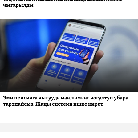
чыгарылды
Эми пенсияга чыгууда маалымкат чогултуп убара
тартпайсыз. Жаңы система ишке кирет