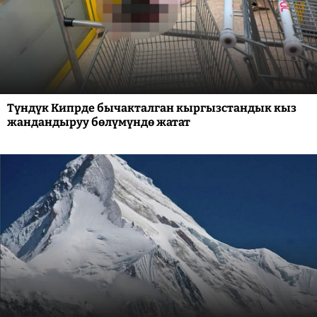
Түндүк Кипрде бычакталган кыргызстандык кыз
жандандыруу бөлүмүндө жатат