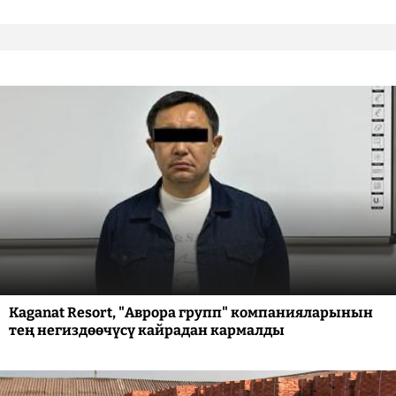
Kaganat Resort, "Аврора групп" компанияларынын
тең негиздөөчүсү кайрадан кармалды