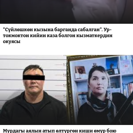
"Сүйлөшкөн кызына барганда сабалган". Ур-
токмоктон кийин каза болгон кызматкердин
окуясы
Мурдагы аялын атып өлтүргөн киши өмүр бою