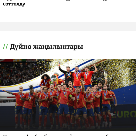
соттолду
Дүйнө жаңылыктары