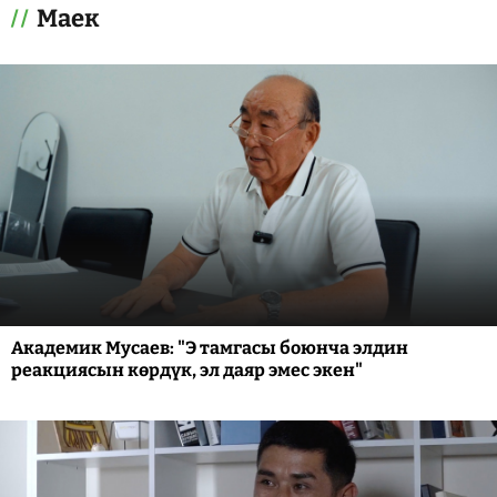
Маек
Академик Мусаев: "Э тамгасы боюнча элдин
реакциясын көрдүк, эл даяр эмес экен"