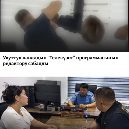
Улуттук каналдын "Телекүзөт" программасынын
редактору сабалды