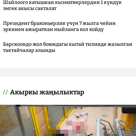
Шайлоого катышкан кызматкерлердин 1 күндүк
эмгек акысы сакталат
Президент браконьерлик үчүн 7 жылга чейин
эркинен ажыраткан мыйзамга кол койду
Барскоондо жол боюндагы кытай тилинде жазылган
тактайчалар алынды
Акыркы жаңылыктар