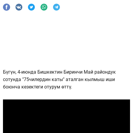
Бүгүн, 4-июнда Бишкектин Биринчи Май райондук
сотунда "75чилердин каты" аталган кылмыш иши
боюнча кезектеги отурум өттү.