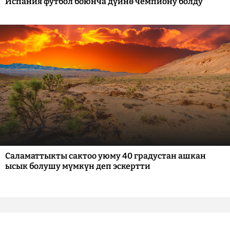
Испания футбол боюнча дүйнө чемпиону болду
Саламаттыкты сактоо уюму 40 градустан ашкан
ысык болушу мүмкүн деп эскертти