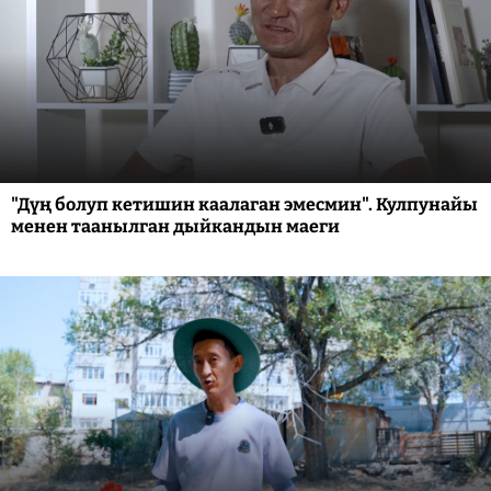
"Дүң болуп кетишин каалаган эмесмин". Кулпунайы
менен таанылган дыйкандын маеги