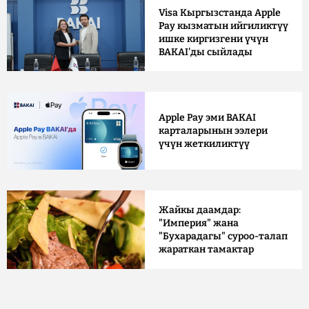
Visa Кыргызстанда Apple
Pay кызматын ийгиликтүү
ишке киргизгени үчүн
BAKAI'ды сыйлады
Apple Pay эми BAKAI
карталарынын ээлери
үчүн жеткиликтүү
Жайкы даамдар:
"Империя" жана
"Бухарадагы" суроо-талап
жараткан тамактар