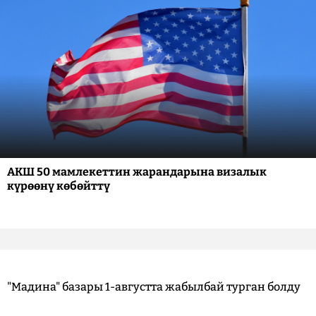
АКШ 50 мамлекеттин жарандарына визалык
күрөөнү көбөйттү
"Мадина" базары 1-августта жабылбай турган болду