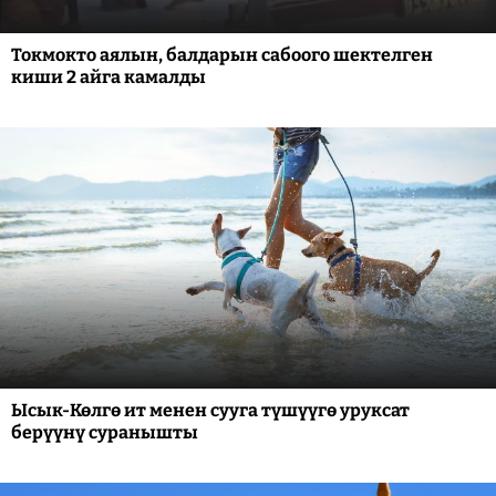
Токмокто аялын, балдарын сабоого шектелген
киши 2 айга камалды
Ысык-Көлгө ит менен сууга түшүүгө уруксат
берүүнү суранышты