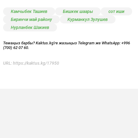
Камчыбек Ташиев
Бишкек шаары
сот иши
Биринчи май району
Курманкул Зулушев
Нурланбек Шакиев
Темаңыз барбы? Kaktus.kg'ге жазыңыз Telegram же WhatsApp:
+996
(700) 62 07 60.
URL:
https://kaktus.kg/17950