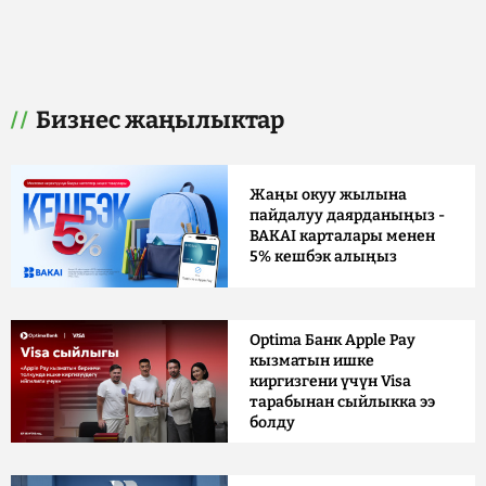
Бизнес жаңылыктар
Жаңы окуу жылына
пайдалуу даярданыңыз -
BAKAI карталары менен
5% кешбэк алыңыз
Optima Банк Apple Pay
кызматын ишке
киргизгени үчүн Visa
тарабынан сыйлыкка ээ
болду