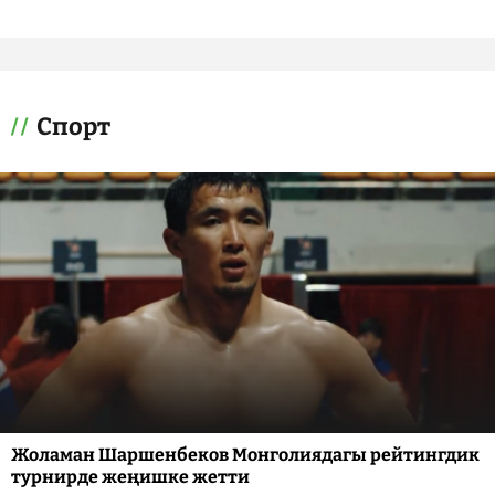
Спорт
Жоламан Шаршенбеков Монголиядагы рейтингдик
турнирде жеңишке жетти