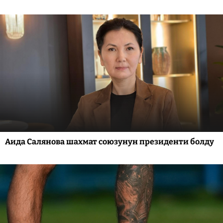
Аида Салянова шахмат союзунун президенти болду