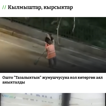
Кылмыштар, кырсыктар
Ошто "Тазалыктын" жумушчусуна кол көтөргөн аял
аныкталды