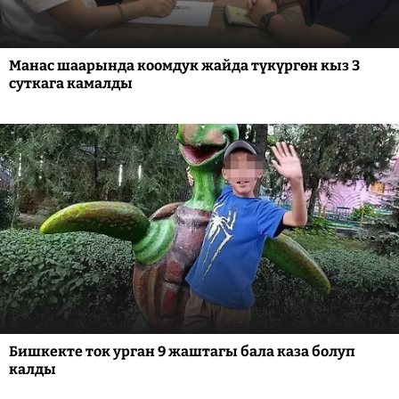
Манас шаарында коомдук жайда түкүргөн кыз 3
суткага камалды
Бишкекте ток урган 9 жаштагы бала каза болуп
калды